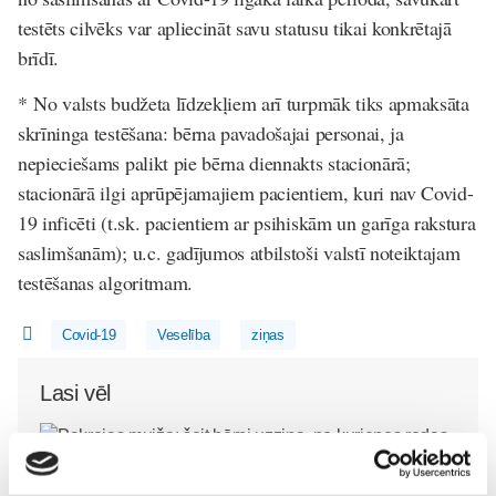
testēts cilvēks var apliecināt savu statusu tikai konkrētajā
brīdī.
*
No valsts budžeta līdzekļiem arī turpmāk tiks apmaksāta
skrīninga testēšana: bērna pavadošajai personai, ja
nepieciešams palikt pie bērna diennakts stacionārā;
stacionārā ilgi aprūpējamajiem pacientiem, kuri nav Covid-
19 inficēti (t.sk. pacientiem ar psihiskām un garīga rakstura
saslimšanām); u.c. gadījumos atbilstoši valstī noteiktajam
testēšanas algoritmam.
Covid-19
Veselība
ziņas
Lasi vēl
Pakrojas muiža: šeit bērni uzzina, no kurienes rodas