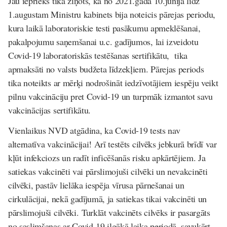
Jau iepriekš tika ziņots, ka no 2021.gada 10.jūnija līdz
1.augustam Ministru kabinets bija noteicis pārejas periodu,
kura laikā laboratoriskie testi pasākumu apmeklēšanai,
pakalpojumu saņemšanai u.c. gadījumos, lai izveidotu
Covid-19 laboratoriskās testēšanas sertifikātu, tika
apmaksāti no valsts budžeta līdzekļiem. Pārejas periods
tika noteikts ar mērķi nodrošināt iedzīvotājiem iespēju veikt
pilnu vakcināciju pret Covid-19 un turpmāk izmantot savu
vakcinācijas sertifikātu.
Vienlaikus NVD atgādina, ka Covid-19 tests nav
alternatīva vakcinācijai! Arī testēts cilvēks jebkurā brīdī var
kļūt infekciozs un radīt inficēšanās risku apkārtējiem. Ja
satiekas vakcinēti vai pārslimojuši cilvēki un nevakcinēti
cilvēki, pastāv lielāka iespēja vīrusa pārnešanai un
cirkulācijai, nekā gadījumā, ja satiekas tikai vakcinēti un
pārslimojuši cilvēki. Turklāt vakcinēts cilvēks ir pasargāts
no saslimšanas ar Covid-19 ilgākā laika periodā, savukārt