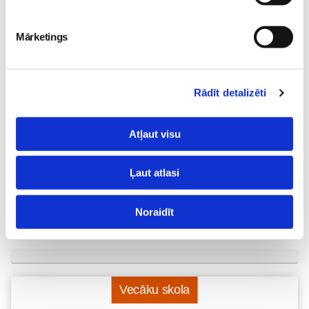
Noklausies režisora
Edmunda Jansona
Mārketings
animācijas filmas
“Laimīgie” tituldziesmu
“Nekad nav garlaicīgi
Rādīt detalizēti
kam?”!
Skola
26. May 18:12
Atļaut visu
Ļaut atlasi
Noraidīt
Vecāku skola