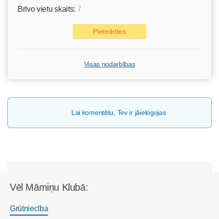
Brīvo vietu skaits:
7
Pieteikties
Visas nodarbības
Lai komentētu, Tev ir jāielogojas
Vēl Māmiņu Klubā:
Grūtniecība