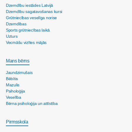
Dzemdību iestādes Latvijā
Dzemdību sagatavošanas kursi
Grūtniecības veselīga norise
Dzemdības
Sports grūtniecības laikā
Uzturs
Vecmāšu vizītes mājās
Mans bērns
Jaundzimušais
Bēbītis
Mazulis
Psiholoģija
Veselība
Bērna psiholoģija un attīstība
Pirmsskola