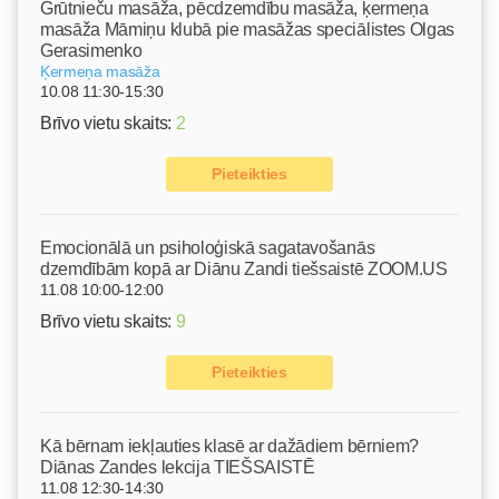
Grūtnieču masāža, pēcdzemdību masāža, ķermeņa
masāža Māmiņu klubā pie masāžas speciālistes Olgas
Gerasimenko
Ķermeņa masāža
10.08 11:30-15:30
Brīvo vietu skaits:
2
Pieteikties
Emocionālā un psiholoģiskā sagatavošanās
dzemdībām kopā ar Diānu Zandi tiešsaistē ZOOM.US
11.08 10:00-12:00
Brīvo vietu skaits:
9
Pieteikties
Kā bērnam iekļauties klasē ar dažādiem bērniem?
Diānas Zandes lekcija TIEŠSAISTĒ
11.08 12:30-14:30