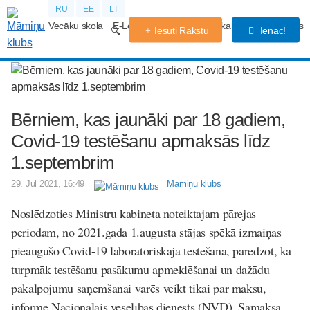
RU
EE
LT
Vecāku skola
E-Lekcijas
Grūtniecības kalendārs
Forums
Iesūti Rakstu
Ienāc!
Bērniem, kas jaunāki par 18 gadiem,
Covid-19 testēšanu apmaksās līdz
1.septembrim
29. Jul 2021, 16:49
Māmiņu klubs
Noslēdzoties Ministru kabineta noteiktajam pārejas
periodam, no 2021.gada 1.augusta stājas spēkā izmaiņas
pieaugušo Covid-19 laboratoriskajā testēšanā, paredzot, ka
turpmāk testēšanu pasākumu apmeklēšanai un dažādu
pakalpojumu saņemšanai varēs veikt tikai par maksu,
informē Nacionālais veselības dienests (NVD). Samaksa