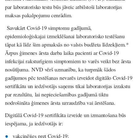
par laboratorisko testu būs jāveic atbilstoši laboratorijas
maksas pakalpojumu cenrādim.
Savukārt Covid-19 simptomu gadījumā,
epidemioloģiskajai izmeklēšanai laboratorisko testēšanu
tāpat kā līdz šim apmaksās no valsts budžeta līdzekļiem.*
Ārpus ģimenes ārsta darba laika pacienti ar Covid-19
infekcijai raksturīgiem simptomiem to varēs veikt bez ārsta
nosūtījuma.
NVD vērš uzmanību, ka turpmāk šādos
gadījumos pēc testēšanas nevarēs izveidot digitālo Covid-19
sertifikātu un iedzīvotājs saņems tikai laboratorijas izrakstu
par rezultātu,
lai nepieciešamības gadījumā tiktu
nodrošināta ģimenes ārsta uzraudzība vai ārstēšana.
Digitālā Covid-19 sertifikāta izveide un izmantošana būs
iespējama, ja iedzīvotājs ir:
vakcinējies pret Covid-19;