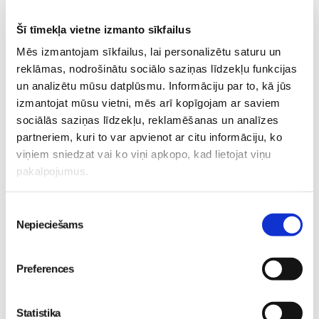
piens un olas
Skola
Šī tīmekļa vietne izmanto sīkfailus
20. Jul 00:00
Mēs izmantojam sīkfailus, lai personalizētu saturu un
reklāmas, nodrošinātu sociālo saziņas līdzekļu funkcijas
un analizētu mūsu datplūsmu. Informāciju par to, kā jūs
izmantojat mūsu vietni, mēs arī kopīgojam ar saviem
Izglītība ārpus ierastajiem
sociālās saziņas līdzekļu, reklamēšanas un analīzes
rāmjiem
Kā palīdzēt bērnam
Skola
partneriem, kuri to var apvienot ar citu informāciju, ko
justies sadzirdētam un
30. May 09:55
viņiem sniedzat vai ko viņi apkopo, kad lietojat viņu
drošībā?
Skola
pakalpojumus.
30. May 09:55
Piekrišanas
Nepieciešams
izvēle
Preferences
Statistika