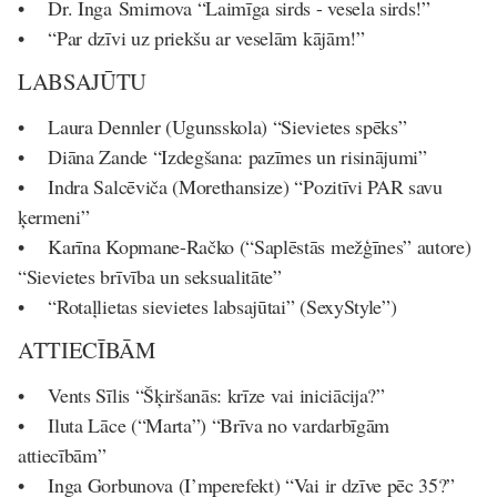
• Dr. Inga Smirnova “Laimīga sirds - vesela sirds!”
• “Par dzīvi uz priekšu ar veselām kājām!”
LABSAJŪTU
• Laura Dennler (Ugunsskola) “Sievietes spēks”
• Diāna Zande “Izdegšana: pazīmes un risinājumi”
• Indra Salcēviča (Morethansize) “Pozitīvi PAR savu
ķermeni”
• Karīna Kopmane-Račko (“Saplēstās mežģīnes” autore)
“Sievietes brīvība un seksualitāte”
• “Rotaļlietas sievietes labsajūtai” (SexyStyle”)
ATTIECĪBĀM
• Vents Sīlis “Šķiršanās: krīze vai iniciācija?”
• Iluta Lāce (“Marta”) “Brīva no vardarbīgām
attiecībām”
• Inga Gorbunova (I’mperefekt) “Vai ir dzīve pēc 35?”