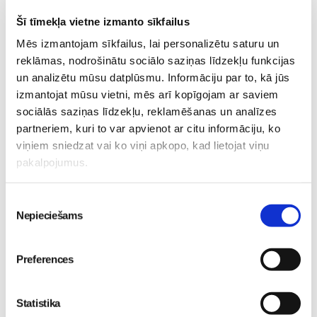
Šī tīmekļa vietne izmanto sīkfailus
Afiša
Māmiņu-Kluba-tikšanās
Pasākumu-reportāžas
Mēs izmantojam sīkfailus, lai personalizētu saturu un
Sieviešu-festivāls
Skaistums
Vecāku-Skola
reklāmas, nodrošinātu sociālo saziņas līdzekļu funkcijas
un analizētu mūsu datplūsmu. Informāciju par to, kā jūs
Veselība
izmantojat mūsu vietni, mēs arī kopīgojam ar saviem
sociālās saziņas līdzekļu, reklamēšanas un analīzes
Lasi vēl
partneriem, kuri to var apvienot ar citu informāciju, ko
viņiem sniedzat vai ko viņi apkopo, kad lietojat viņu
pakalpojumus.
Piekrišanas
No 16. oktobra atvērsies durvis uz divām pasaulēm:
Nepieciešams
izvēle
publicēts filmas “Kristofers un divu pasauļu atslēga”
treileris
Sievietēm
05. Aug 12:00
Preferences
Statistika