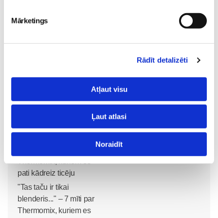
Mārketings
Sākam jauno Māmiņu
Brokastu sezonu 9.
septembrī!
Rīgas vasaras smarža
Sievietēm
atgriežas: STENDERS
Rādīt detalizēti
03. Aug 16:09
veikalu plauktos atkal
pieejama pieprasītā RĪGA
Atļaut visu
kolekcija
Sievietēm
31. Jul 09:45
Ļaut atlasi
Noraidīt
"Tas taču ir tikai
blenderis..." – 7 mīti par
Thermomix, kuriem es