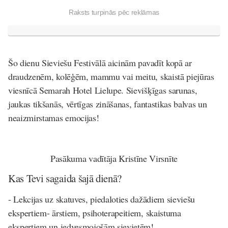
Raksts turpinās pēc reklāmas
Šo dienu Sieviešu Festivālā aicinām pavadīt kopā ar
draudzenēm, kolēģēm, mammu vai meitu, skaistā piejūras
viesnīcā Semarah Hotel Lielupe. Sievišķīgas sarunas,
jaukas tikšanās, vērtīgas zināšanas, fantastikas balvas un
neaizmirstamas emocijas!
Pasākuma vadītāja Kristīne Virsnīte
Kas Tevi sagaida šajā dienā?
- Lekcijas uz skatuves, piedaloties dažādiem sieviešu
ekspertiem- ārstiem, psihoterapeitiem, skaistuma
ekspertiem un iedvesmojošām sievietēm!