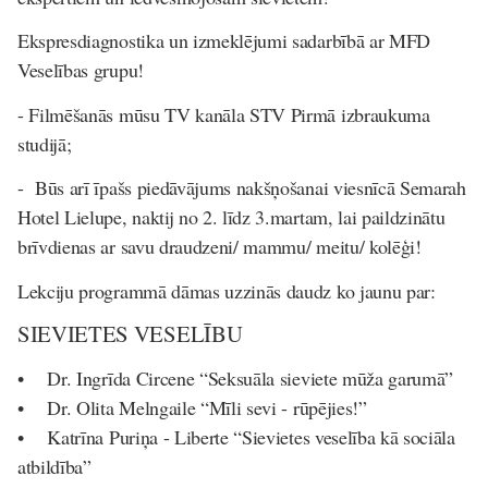
Ekspresdiagnostika un izmeklējumi sadarbībā ar MFD
Veselības grupu!
- Filmēšanās mūsu TV kanāla STV Pirmā izbraukuma
studijā;
- Būs arī īpašs piedāvājums nakšņošanai viesnīcā Semarah
Hotel Lielupe, naktij no 2. līdz 3.martam, lai paildzinātu
brīvdienas ar savu draudzeni/ mammu/ meitu/ kolēģi!
Lekciju programmā dāmas uzzinās daudz ko jaunu par:
SIEVIETES VESELĪBU
• Dr. Ingrīda Circene “Seksuāla sieviete mūža garumā”
• Dr. Olita Melngaile “Mīli sevi - rūpējies!”
• Katrīna Puriņa - Liberte “Sievietes veselība kā sociāla
atbildība”