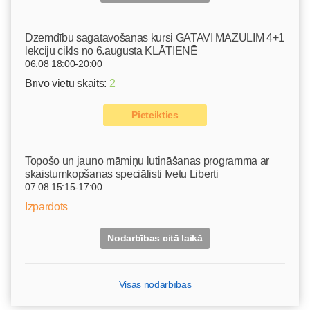
Dzemdību sagatavošanas kursi GATAVI MAZULIM 4+1
lekciju cikls no 6.augusta KLĀTIENĒ
06.08 18:00-20:00
Brīvo vietu skaits:
2
Pieteikties
Topošo un jauno māmiņu lutināšanas programma ar
skaistumkopšanas speciālisti Ivetu Liberti
07.08 15:15-17:00
Izpārdots
Nodarbības citā laikā
Visas nodarbības