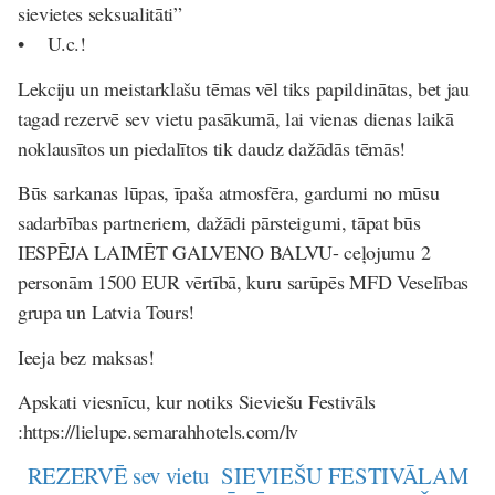
sievietes seksualitāti”
• U.c.!
Lekciju un meistarklašu tēmas vēl tiks papildinātas, bet jau
tagad rezervē sev vietu pasākumā, lai vienas dienas laikā
noklausītos un piedalītos tik daudz dažādās tēmās!
Būs sarkanas lūpas, īpaša atmosfēra, gardumi no mūsu
sadarbības partneriem, dažādi pārsteigumi, tāpat būs
IESPĒJA LAIMĒT GALVENO BALVU- ceļojumu 2
personām 1500 EUR vērtībā, kuru sarūpēs MFD Veselības
grupa un Latvia Tours!
Ieeja bez maksas!
Apskati viesnīcu, kur notiks Sieviešu Festivāls
:https://lielupe.semarahhotels.com/lv
REZERVĒ sev vietu SIEVIEŠU FESTIVĀLAM