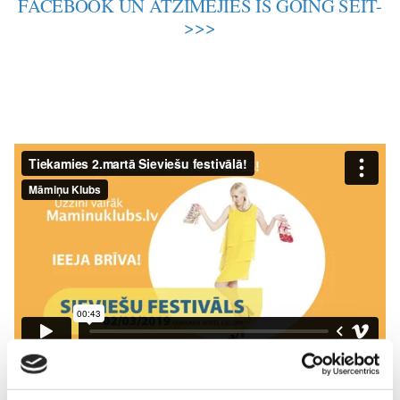
FACEBOOK UN ATZĪMĒJIES IS GOING ŠEIT-
>>>