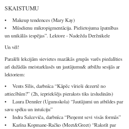
SKAISTUMU
• Makeup tendences (Mary Kay)
• Mūsdienu mikropigmentācija. Pielietojuma īpatnības
un unikālās iespējas”. Lektore - Nadežda Deržnikele
Un vēl!
Paralēli lekcijām sievietes mazākās grupās varēs piedalīties
arī dažādās meistarklasēs un jautājumu& atbilžu sesijās ar
lektoriem:
• Vents Sīlis, darbnīca “Kāpēc vīrieši dezertē no
attiecībām?” (2h, iepriekšējs pieraksts tiks izsludināts)
• Laura Dennler (Ugunsskola) “Jautājumi un atbildes par
savu spēku un intuīciju”
• Indra Salceviča, darbnīca “Pieņemt sevi visās formās”
• Karīna Kopmane-Račko (Meet&Greet) “Rakstīt par