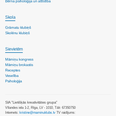
Bērna psiholoģija un attīstība
Skola
Grāmatu klubiņš
Skolēnu klubiņš
Sievietēm
Māmiņu kongress
Māmiņu brokastis
Receptes
Veselība
Psiholoģija
SIA "Lietišķās kreativitātes grupa"
Vīlandes iela 1-2, Rīga, LV - 1010, Tālr. 67350750
Internets:
kristine@maminuklubs.lv
TV raidījums: