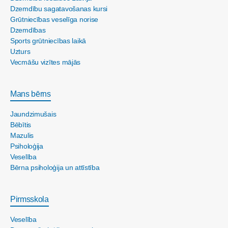
Dzemdību sagatavošanas kursi
Grūtniecības veselīga norise
Dzemdības
Sports grūtniecības laikā
Uzturs
Vecmāšu vizītes mājās
Mans bērns
Jaundzimušais
Bēbītis
Mazulis
Psiholoģija
Veselība
Bērna psiholoģija un attīstība
Pirmsskola
Veselība