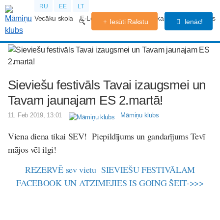
RU
EE
LT
Vecāku skola
E-Lekcijas
Grūtniecības kalendārs
Forums
Iesūti Rakstu
Ienāc!
Sieviešu festivāls Tavai izaugsmei un
Tavam jaunajam ES 2.martā!
11. Feb 2019, 13:01
Māmiņu klubs
Viena diena tikai SEV! Piepildījums un gandarījums Tevī
mājos vēl ilgi!
REZERVĒ sev vietu SIEVIEŠU FESTIVĀLAM
FACEBOOK UN ATZĪMĒJIES IS GOING ŠEIT->>>