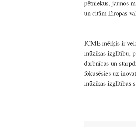
pētniekus, jaunos m
un citām Eiropas va
ICME mērķis ir veic
mūzikas izglītību, p
darbnīcas un starpd
fokusēsies uz inova
mūzikas izglītības s