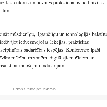
ūzikas autorus un nozares profesionāļus no Latvijas
lstīm.
ināt mūsdienīgu, ilgtspējīgu un tehnoloģijās balstītu
iedāvājot iedvesmojošas lekcijas, praktiskas
isciplināras sadarbības iespējas. Konference īpaši
tīvām mācību metodēm, digitālajiem rīkiem un
asaisti ar radošajām industrijām.
Raksts turpinās pēc reklāmas