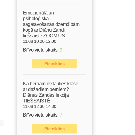
Emocionālā un
psiholoģiskā
sagatavošanās dzemdībām
kopā ar Diānu Zandi
tiešsaistē ZOOM.US
11.08 10:00-12:00
Brīvo vietu skaits:
9
Pieteikties
Kā bērnam iekļauties klasē
ar dažādiem bērniem?
Diānas Zandes lekcija
TIEŠSAISTĒ
11.08 12:30-14:30
Brīvo vietu skaits:
7
Pieteikties