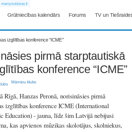
mamyciuklubas.lt
Grūtniecības kalendārs
Forums
TV un Tiešraide
ināsies pirmā starptautiskā
glītības konference “ICME”
Māmiņu klubs
ā Rīgā, Hanzas Peronā, norisināsies pirmā
as izglītības konference ICME (International
 Education) - jauna, līdz šim Latvijā nebijusi
rma, kas apvienos mūzikas skolotājus, skolniekus,