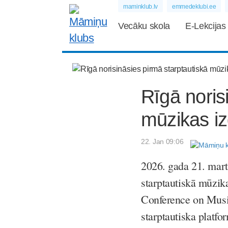
maminklub.lv
emmedeklubi.ee
Vecāku skola
E-Lekcijas
Rīgā noris
mūzikas iz
22. Jan 09:06
2026. gada 21. mart
starptautiskā mūzik
Conference on Music
starptautiska platfo