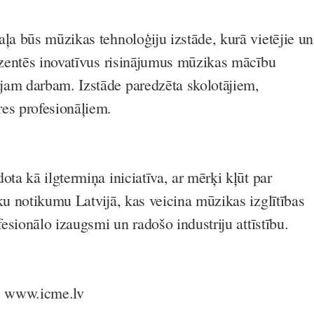
aļa būs mūzikas tehnoloģiju izstāde, kurā vietējie un
rezentēs inovatīvus risinājumus mūzikas mācību
jam darbam. Izstāde paredzēta skolotājiem,
es profesionāļiem.
ota kā ilgtermiņa iniciatīva, ar mērķi kļūt par
ku notikumu Latvijā, kas veicina mūzikas izglītības
ofesionālo izaugsmi un radošo industriju attīstību.
s: www.icme.lv