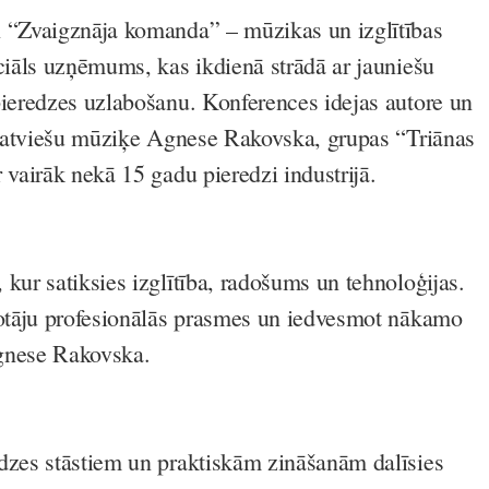
A “Zvaigznāja komanda” – mūzikas un izglītības
ociāls uzņēmums, kas ikdienā strādā ar jauniešu
pieredzes uzlabošanu. Konferences idejas autore un
r latviešu mūziķe Agnese Rakovska, grupas “Triānas
 vairāk nekā 15 gadu pieredzi industrijā.
kur satiksies izglītība, radošums un tehnoloģijas.
lotāju profesionālās prasmes un iedvesmot nākamo
gnese Rakovska.
dzes stāstiem un praktiskām zināšanām dalīsies