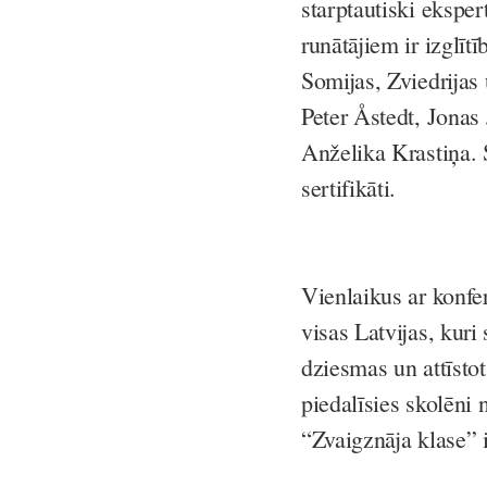
starptautiski eksper
runātājiem ir izglīt
Somijas, Zviedrijas 
Peter Åstedt, Jona
Anželika Krastiņa. 
sertifikāti.
Vienlaikus ar konfe
visas Latvijas, kuri
dziesmas un attīsto
piedalīsies skolēni 
“Zvaigznāja klase” i