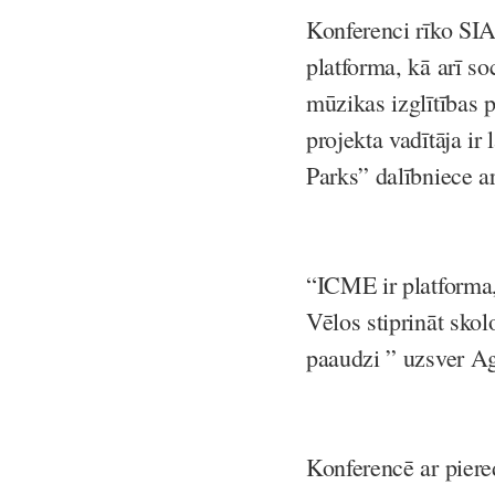
Konferenci rīko SI
platforma, kā arī s
mūzikas izglītības 
projekta vadītāja i
Parks” dalībniece ar
“ICME ir platforma, 
Vēlos stiprināt sko
paaudzi ” uzsver A
Konferencē ar piere