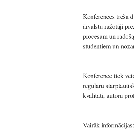
Konferences trešā d
ārvalstu ražotāji p
procesam un radoša
studentiem un nozar
Konference tiek veid
regulāru starptautis
kvalitāti, autoru pr
Vairāk informācija