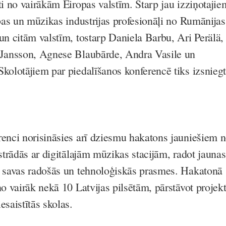
ti no vairākām Eiropas valstīm. Starp jau izziņotajie
ības un mūzikas industrijas profesionāļi no Rumānijas
un citām valstīm, tostarp Daniela Barbu, Ari Perälä,
s Jansson, Agnese Blaubārde, Andra Vasile un
Skolotājiem par piedalīšanos konferencē tiks izsniegt
renci norisināsies arī dziesmu hakatons jauniešiem 
 strādās ar digitālajām mūzikas stacijām, radot jaunas
t savas radošās un tehnoloģiskās prasmes. Hakatonā
no vairāk nekā 10 Latvijas pilsētām, pārstāvot projek
esaistītās skolas.