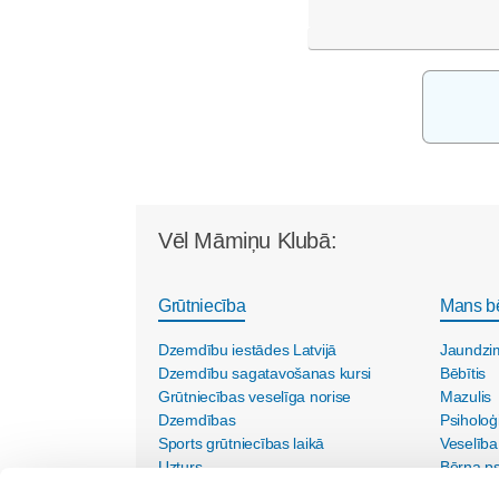
Vēl Māmiņu Klubā:
Grūtniecība
Mans b
Dzemdību iestādes Latvijā
Jaundzi
Dzemdību sagatavošanas kursi
Bēbītis
Grūtniecības veselīga norise
Mazulis
Dzemdības
Psiholoģ
Sports grūtniecības laikā
Veselība
Uzturs
Bērna psi
Vecmāšu vizītes mājās