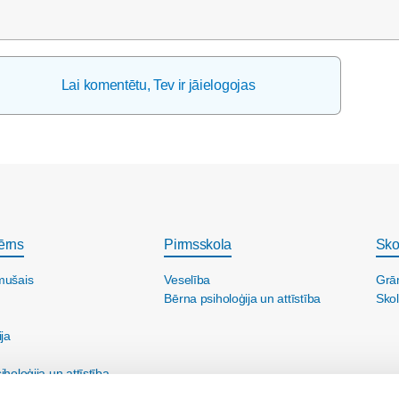
Lai komentētu, Tev ir jāielogojas
ērns
Pirmsskola
Sko
mušais
Veselība
Grā
Bērna psiholoģija un attīstība
Skol
ija
holoģija un attīstība