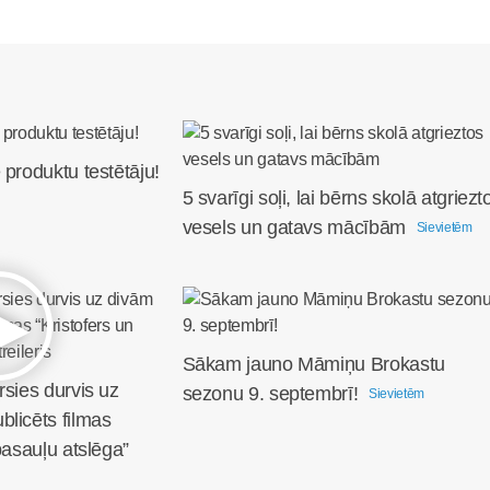
 produktu testētāju!
5 svarīgi soļi, lai bērns skolā atgriezt
vesels un gatavs mācībām
Sievietēm
Sākam jauno Māmiņu Brokastu
rsies durvis uz
sezonu 9. septembrī!
Sievietēm
licēts filmas
pasauļu atslēga”