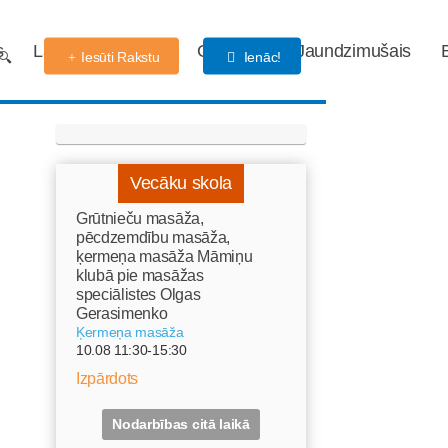
s
Labdarības fonds
Gaidības
Jaundzimušais
Iesūti Rakstu
Ienāc!
Vecāku skola
Grūtnieču masāža,
pēcdzemdību masāža,
ķermeņa masāža Māmiņu
klubā pie masāžas
speciālistes Olgas
Gerasimenko
Ķermeņa masāža
10.08 11:30-15:30
Izpārdots
Nodarbības citā laikā