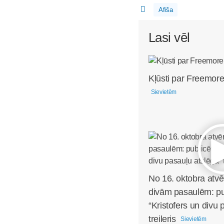
Afiša
Lasi vēl
Kļūsti par Freemore
Sievietēm
No 16. oktobra atvē
divām pasaulēm: pub
“Kristofers un divu 
treileris
Sievietēm