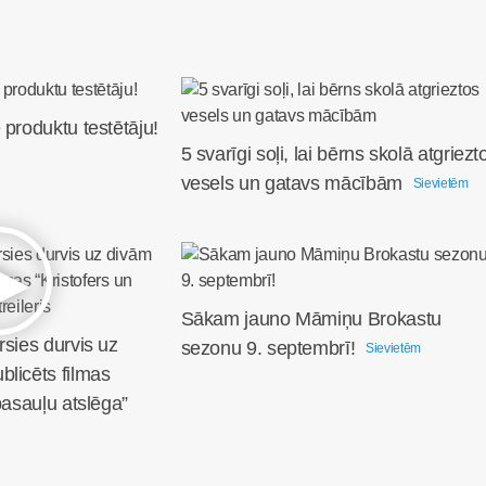
 produktu testētāju!
5 svarīgi soļi, lai bērns skolā atgriezt
vesels un gatavs mācībām
Sievietēm
Sākam jauno Māmiņu Brokastu
rsies durvis uz
sezonu 9. septembrī!
Sievietēm
licēts filmas
pasauļu atslēga”