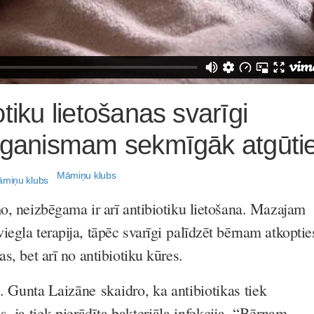
tiku lietošanas svarīgi
organismam sekmīgāk atgūti
Māmiņu klubs
o, neizbēgama ir arī antibiotiku lietošana. Mazajam
egla terapija, tāpēc svarīgi palīdzēt bērnam atkoptie
as, bet arī no antibiotiku kūres.
. Gunta Laizāne skaidro, ka antibiotikas tiek
s, ja tiek pierādīta bakteriāla infekcija. “Bērnam