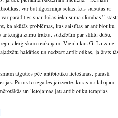
tibiotikas, var būt ilgtermiņa sekas, kas saistītas ar
 var parādīties snaudošas iekaisuma slimības,” stāst
tot, ka akūtās problēmas, kas saistītas ar antibiotiku
tas ar kuņģa zarnu traktu, sūdzībām par sliktu dūšu,
reju, alerģiskām reakcijām. Vienlaikus G. Laizāne
ajadzētu baidīties un nedzert antibiotikas, ja ārsts tā
smam atgūties pēc antibiotiku lietošanas, parasti
ērijas. Pirms to iegādes jāizvērtē, kuras no labajām
ērotākās un lietojamas jau antibiotiku terapijas