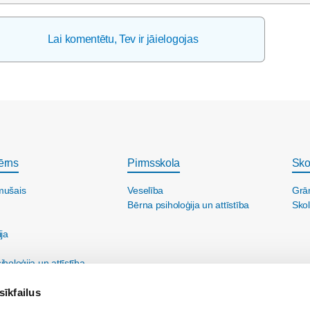
Lai komentētu, Tev ir jāielogojas
ērns
Pirmsskola
Sko
mušais
Veselība
Grā
Bērna psiholoģija un attīstība
Skol
ija
holoģija un attīstība
sīkfailus