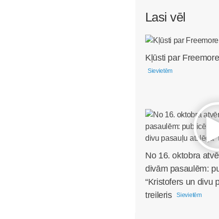
Lasi vēl
Kļūsti par Freemore
Sievietēm
No 16. oktobra atvē
divām pasaulēm: pub
“Kristofers un divu 
treileris
Sievietēm