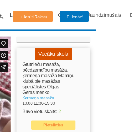
s
Labdarības fonds
Gaidības
Jaundzimušais
Iesūti Rakstu
Ienāc!
Vecāku skola
Grūtnieču masāža,
pēcdzemdību masāža,
ķermeņa masāža Māmiņu
klubā pie masāžas
speciālistes Olgas
Gerasimenko
Ķermeņa masāža
10.08 11:30-15:30
Brīvo vietu skaits:
2
Pieteikties