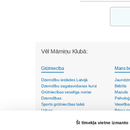
Vēl Māmiņu Klubā:
Grūtniecība
Mans b
Dzemdību iestādes Latvijā
Jaundzi
Dzemdību sagatavošanas kursi
Bēbītis
Grūtniecības veselīga norise
Mazulis
Dzemdības
Psiholoģ
Sports grūtniecības laikā
Veselība
Uzturs
Bērna psi
Vecmāšu vizītes mājās
Šī tīmekļa vietne izmanto 