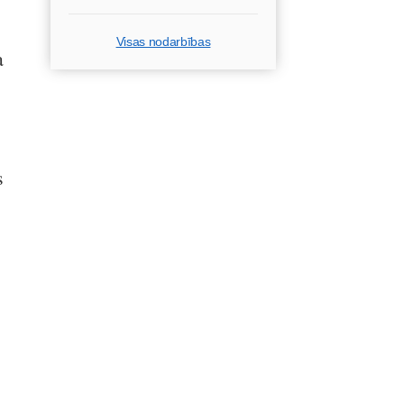
Visas nodarbības
a
s