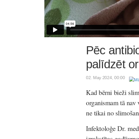
Pēc antibio
palīdzēt 
02. May 2024, 00:00
Kad bērni bieži slim
organismam tā nav vi
ne tikai no slimošan
Infektoloģe Dr. med
izrakstītas gadījumo