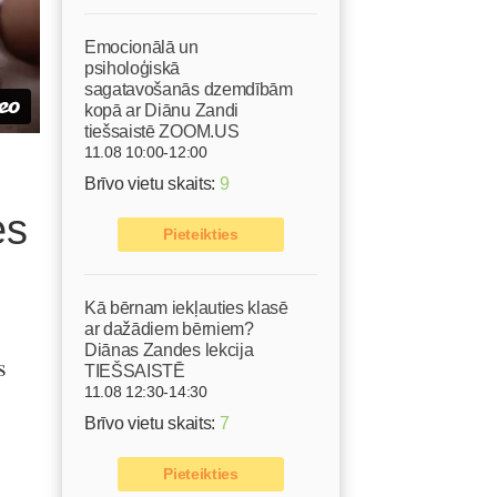
Emocionālā un
psiholoģiskā
sagatavošanās dzemdībām
kopā ar Diānu Zandi
tiešsaistē ZOOM.US
11.08 10:00-12:00
Brīvo vietu skaits:
9
es
Pieteikties
Kā bērnam iekļauties klasē
ar dažādiem bērniem?
Diānas Zandes lekcija
s
TIEŠSAISTĒ
11.08 12:30-14:30
Brīvo vietu skaits:
7
Pieteikties