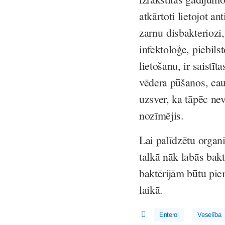
atkārtoti lietojot an
zarnu disbakteriozi,
infektoloģe, piebils
lietošanu, ir saistī
vēdera pūšanos, cau
uzsver, ka tāpēc nev
nozīmējis.
Lai palīdzētu organi
talkā nāk labās bakt
baktērijām būtu piem
laikā.
Enterol
Veselība