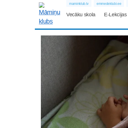
maminklub.lv
emmedeklubi.ee
Vecāku skola
E-Lekcijas