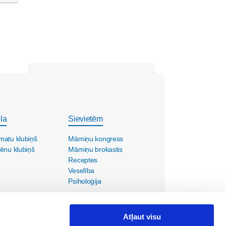
la
Sievietēm
matu klubiņš
Māmiņu kongress
ēnu klubiņš
Māmiņu brokastis
Receptes
Veselība
Psiholoģija
Atļaut visu