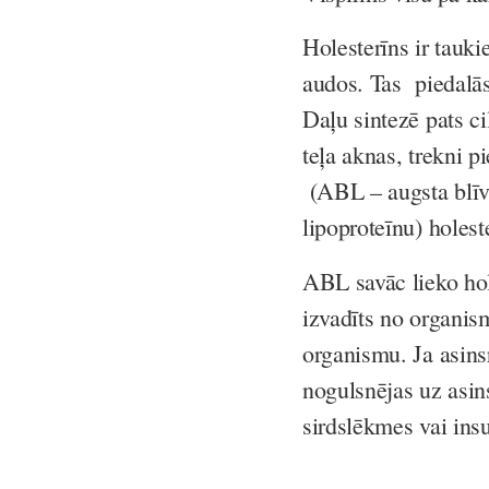
Holesterīns ir tauki
audos. Tas piedalās
Daļu sintezē pats c
teļa aknas, trekni 
(ABL – augsta blīv
lipoproteīnu) holest
ABL savāc lieko hol
izvadīts no organis
organismu. Ja asins
nogulsnējas uz asin
sirdslēkmes vai insu