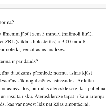
 norma?
 līmenim jābūt zem 5 mmol/l (milimoli litrā),
 ZBL (sliktais holesterīns) < 3,00 mmol/l.
ar noteikt, veicot asins analīzes.
terīna ir par daudz?
erīna daudzums pārsniedz normu, asinis kļūst
lesterīns sāk nogulsnēties asinsvados. Ar laiku
umi asinsvados, un rodas aterosklezore, kas palielina
un insulta risku. Ateroskleroze tāpat ir kāju artēriju
s, kas var novest līdz pat kājas amputācijai.