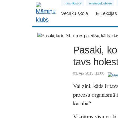
maminklub.lv
emmedeklubi.ee
Vecāku skola
E-Lekcijas
Pasaki, ko
tavs holes
03. Apr 2013, 11:00
Vai zini, kāds ir ta
procesu organismā ir
kārtībā?
Vispirms visu pa kār