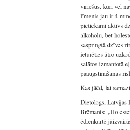
vīriešus, kuri vēl 
līmenis jau ir 4 mmo
pietiekami aktīvs dz
alkoholu, bet holest
saspringtā dzīves ri
ieturēties ātro uzko
salātos izmantotā eļ
paaugstināšanās ris
Kas jāēd, lai samazi
Dietologs, Latvijas 
Brēmanis:
„Holester
ēdienkartē jāizvairā