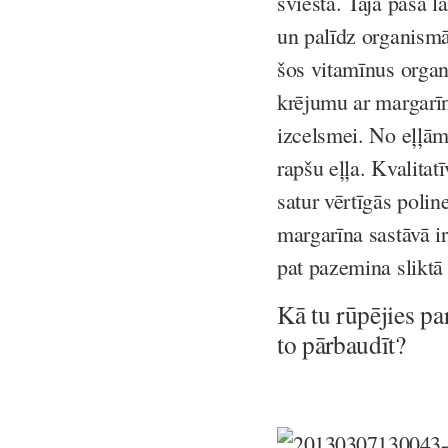
sviesta. Tajā pašā la
un palīdz organism
šos vitamīnus organ
krējumu ar margarīn
izcelsmei. No eļļām 
rapšu eļļa. Kvalitat
satur vērtīgās poli
margarīna sastāvā ir 
pat pazemina sliktā 
Kā tu rūpējies pa
to pārbaudīt?