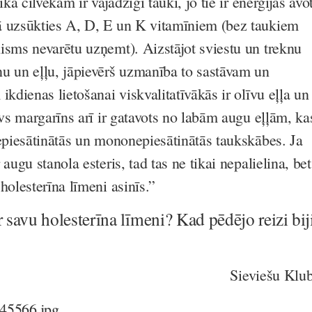
ikā cilvēkam ir vajadzīgi tauki, jo tie ir enerģijas avo
ā uzsūkties A, D, E un K vitamīniem (bez taukiem
isms nevarētu uzņemt). Aizstājot sviestu un treknu
u un eļļu, jāpievērš uzmanība to sastāvam un
ikdienas lietošanai viskvalitatīvākās ir olīvu eļļa un
īvs margarīns arī ir gatavots no labām augu eļļām, ka
nepiesātinātās un mononepiesātinātās taukskābes. Ja
augu stanola esteris, tad tas ne tikai nepalielina, bet
holesterīna līmeni asinīs.”
r savu holesterīna līmeni? Kad pēdējo reizi bij
Sieviešu Klu