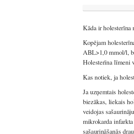
Kāda ir holesterīna
Kopējam holesterīna
ABL>1,0 mmol/l, bet
Holesterīna līmeni v
Kas notiek, ja holes
Ja uzņemtais holest
biezākas, liekais ho
veidojas sašaurināj
mikrokarda infarkta 
sašaurināšanās draud