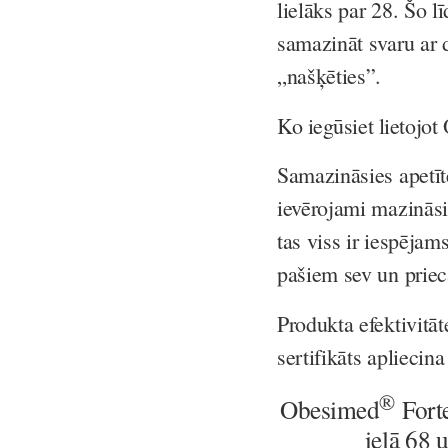
lielāks par 28. Šo l
samazināt svaru ar d
„našķēties”.
Ko iegūsiet lieto
Samazināsies apetīt
ievērojami mazināsi
tas viss ir iespēj
pašiem sev un priecā
Produkta efektivitāt
sertifikāts apliecin
®
Obesimed
Fort
ielā 68 