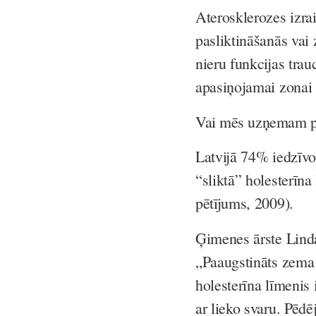
Aterosklerozes izrai
pasliktināšanās vai
nieru funkcijas tra
apasiņojamai zonai 
Vai mēs uzņemam pā
Latvijā 74% iedzīvo
“sliktā” holesterīna
pētījums, 2009).
Ģimenes ārste Linda
„Paaugstināts zema 
holesterīna līmenis
ar lieko svaru. Pēdē