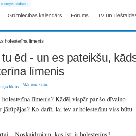
mamyciuklubas.lt
Grūtniecības kalendārs
Forums
TV un Tiešraide
 tu ēd - un es pateikšu, kāds
terīna līmenis
Māmiņu klubs
vs holesterīna līmenis? Kādēļ vispār par šo dīvaino
 jārūpējas? Ko darīt, lai tev ar holesterīnu viss būtu
tai... Noskaidrojam, kas īsti ir holesterīns?