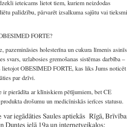
īdzekli ieteicams lietot tiem, kuriem neizdodas
iētu palīdzību, pārvarēt izsalkuma sajūtu vai tieksm
jot OBESIMED FORTE?
e, pazemināsies holesterīna un cukura līmenis asinīs
es svars, uzlabosies gremošanas sistēmas darbība –
ams lietojot OBESIMED FORTE, kas liks Jums noticēt
ties par dzīvi.
e ir pierādīta ar klīniskiem pētījumiem, bet CE
a produkta drošumu un medicīniskās ierīces statusu.
e
var iegādāties Saules aptiekās Rīgā, Brīvība
un Duntes ielā 19a un internetveikalos: