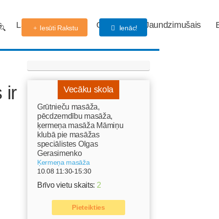
s
Labdarības fonds
Gaidības
Jaundzimušais
Iesūti Rakstu
Ienāc!
 ir
Vecāku skola
Grūtnieču masāža,
pēcdzemdību masāža,
ķermeņa masāža Māmiņu
klubā pie masāžas
speciālistes Olgas
Gerasimenko
Ķermeņa masāža
10.08 11:30-15:30
Brīvo vietu skaits:
2
Pieteikties