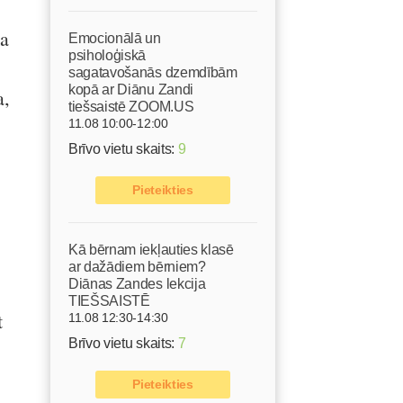
ma
Emocionālā un
psiholoģiskā
sagatavošanās dzemdībām
kopā ar Diānu Zandi
a,
tiešsaistē ZOOM.US
11.08 10:00-12:00
Brīvo vietu skaits:
9
Pieteikties
Kā bērnam iekļauties klasē
ar dažādiem bērniem?
Diānas Zandes lekcija
TIEŠSAISTĒ
t
11.08 12:30-14:30
Brīvo vietu skaits:
7
Pieteikties