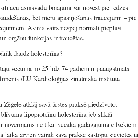
sīti acu asinsvadu bojājumi var novest pie redzes
 zaudēšanas, bet nieru apasiņošanas traucējumi – pie
ucējumiem. Asinis vairs nespēj normāli pieplūst
un orgānu funkcijas ir traucētas.
rāk daudz holesterīna?
tāju vecumā no 25 līdz 74 gadiem ir paaugstināts
 līmenis (LU Kardioloģijas zinātniskā institūta
 Zēģele atklāj savā ārstes praksē piedzīvoto:
blīvuma lipoproteīnu holesterīna jeb sliktā
 ir novērojams ne tikai vecāka gadagājuma cilvēkiem
jā laikā arvien vairāk savā praksē sastopu sievietes u