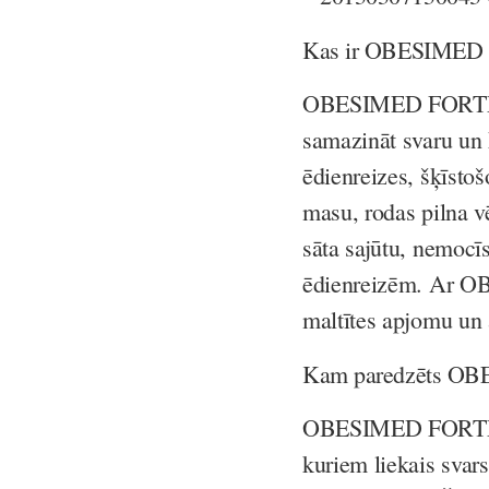
Kas ir OBESIMED
OBESIMED FORTE ir 
samazināt svaru un k
ēdienreizes, šķīsto
masu, rodas pilna vē
sāta sajūtu, nemocīs
ēdienreizēm. Ar O
maltītes apjomu un
Kam paredzēts O
OBESIMED FORTE p
kuriem liekais svar