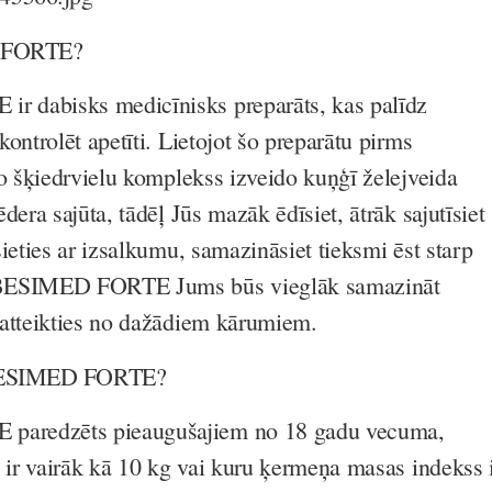
 FORTE?
dabisks medicīnisks preparāts, kas palīdz
ontrolēt apetīti. Lietojot šo preparātu pirms
šo šķiedrvielu komplekss izveido kuņģī želejveida
dera sajūta, tādēļ Jūs mazāk ēdīsiet, ātrāk sajutīsiet
ieties ar izsalkumu, samazināsiet tieksmi ēst starp
BESIMED FORTE Jums būs vieglāk samazināt
 atteikties no dažādiem kārumiem.
BESIMED FORTE?
aredzēts pieaugušajiem no 18 gadu vecuma,
s ir vairāk kā 10 kg vai kuru ķermeņa masas indekss 