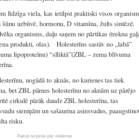
em līdzīga viela, kas ietilpst praktiski visos organis
 šūnu uzbūvē, hormonu, D vitamīna, žults sintēzē.
ilvēka organisms, daļu saņem no pārtikas (trekna gaļ
piena produkti, olas). Holesterīns sastāv no „labā”
uma lipoproteīnu) “slliktā”(ZBL – zema blīvuma
erīna.
esterīnu, nogādā to aknās, no kurienes tas tiek
ma, bet ZBL pārnes holesterīnu no aknām uz pārējo
ritē cirkulē pārāk daudz ZBL holesterīna, tas
svadu sieniņām un sašaurina asinsvadus, paaugstino
lta risku.
Raksts turpinās pēc reklāmas