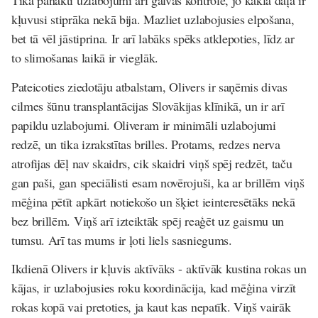
Tika panākti uzlabojumi arī galvas kontrolē, jo kakla daļa ir
kļuvusi stiprāka nekā bija. Mazliet uzlabojusies elpošana,
bet tā vēl jāstiprina. Ir arī labāks spēks atklepoties, līdz ar
to slimošanas laikā ir vieglāk.
Pateicoties ziedotāju atbalstam, Olivers ir saņēmis divas
cilmes šūnu transplantācijas Slovākijas klīnikā, un ir arī
papildu uzlabojumi. Oliveram ir minimāli uzlabojumi
redzē, un tika izrakstītas brilles. Protams, redzes nerva
atrofijas dēļ nav skaidrs, cik skaidri viņš spēj redzēt, taču
gan paši, gan speciālisti esam novērojuši, ka ar brillēm viņš
mēģina pētīt apkārt notiekošo un šķiet ieinteresētāks nekā
bez brillēm. Viņš arī izteiktāk spēj reaģēt uz gaismu un
tumsu. Arī tas mums ir ļoti liels sasniegums.
Ikdienā Olivers ir kļuvis aktīvāks - aktīvāk kustina rokas un
kājas, ir uzlabojusies roku koordinācija, kad mēģina virzīt
rokas kopā vai pretoties, ja kaut kas nepatīk. Viņš vairāk