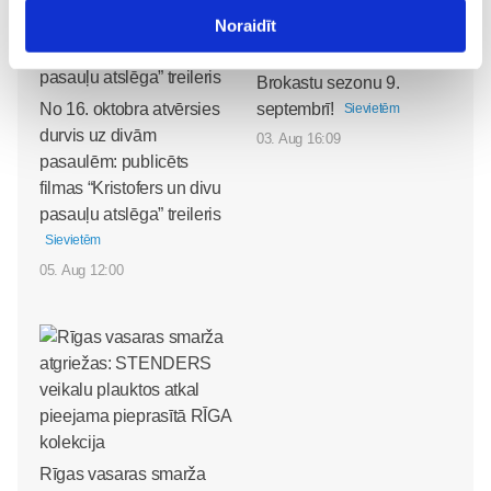
Noraidīt
Sākam jauno Māmiņu
Brokastu sezonu 9.
No 16. oktobra atvērsies
septembrī!
Sievietēm
durvis uz divām
03. Aug 16:09
pasaulēm: publicēts
filmas “Kristofers un divu
pasauļu atslēga” treileris
Sievietēm
05. Aug 12:00
Rīgas vasaras smarža