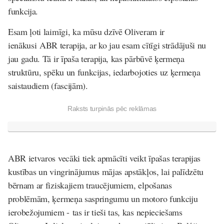
funkcija.
Esam ļoti laimīgi, ka mūsu dzīvē Oliveram ir
ienākusi
ABR terapija
, ar ko jau esam cītīgi strādājuši nu
jau gadu. Tā ir īpaša terapija, kas pārbūvē ķermeņa
struktūru, spēku un funkcijas, iedarbojoties uz ķermeņa
saistaudiem (fascijām).
Raksts turpinās pēc reklāmas
ABR ietvaros vecāki tiek apmācīti veikt īpašas terapijas
kustības un vingrinājumus mājas apstākļos, lai palīdzētu
bērnam ar fiziskajiem traucējumiem, elpošanas
problēmām, ķermeņa saspringumu un motoro funkciju
ierobežojumiem - tas ir tieši tas, kas nepieciešams