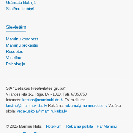
Grāmatu klubiņš
Skolēnu klubiņš
Sievietēm
Māmiņu kongress
Māmiņu brokastis
Receptes
Veselība
Psiholoģija
SIA "Lietišķās kreativitātes grupa"
Vīlandes iela 1-2, Rīga, LV - 1010, Tālr. 67350750
Internets:
kristine@maminuklubs.lv
TV raidījums:
kristine@maminuklubs.lv
Reklāma:
reklama@maminuklubs.lv
Vecāku
skola:
vecakuskola@maminuklubs.lv
© 2026 Māmiņu klubs
Noteikumi
Reklāma portālā
Par Māmiņu