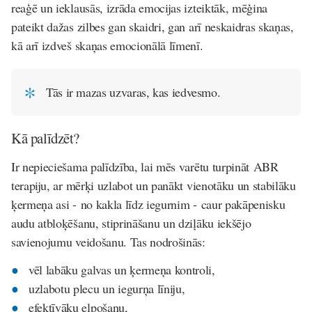
reaģē un ieklausās, izrāda emocijas izteiktāk, mēģina
pateikt dažas zilbes gan skaidri, gan arī neskaidras skaņas,
kā arī izdveš skaņas emocionālā līmenī.
Tās ir mazas uzvaras, kas iedvesmo.
Kā palīdzēt?
Ir nepieciešama palīdzība, lai mēs varētu turpināt
ABR
terapiju
, ar mērķi uzlabot un panākt vienotāku un stabilāku
ķermeņa asi - no kakla līdz iegurnim - caur pakāpenisku
audu atbloķēšanu, stiprināšanu un dziļāku iekšējo
savienojumu veidošanu. Tas nodrošinās:
vēl labāku galvas un ķermeņa kontroli,
uzlabotu plecu un iegurņa līniju,
efektīvāku elpošanu,