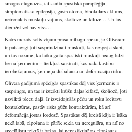
smagas diagnozes, tai skaitā spastiskā paraplēģija,
simptomātiska epilepsija, gastrostoma, binokulārs aklums,
neironālais muskuļu vājums, skolioze un kifoze… Un tas
diemžēl vēl nav viss…
Katrs mazais solis viņam prasa milzīgu spēku, jo Oliveram
ir patstāvīgi ļoti sasprindzināti muskuļi, kas nespēj atslābt,
un tas nozīmē, ka laika gaitā spastiski muskuļi neaug līdzi
bērna ķermenim – tie kļūst saīsināti, kas rada kustību
ierobežojumus, ķermeņa disbalansu un deformāciju risku.
Olivera gadījumā spēcīgās spastikas dēļ viss ķermenis ir
saspringts, un tas ir izteikti krūšu daļas kifozē, skoliozē, ļoti
uzvilktā plecu daļā. Ir izveidojušās pēdu un roku locītavu
kontraktūras, pastāv risks gūžu kontraktūrām, kā arī
deformācija jostas lordozē. Spastikas dēļ kreisā kāja ir īsāka
nekā labā, elpošana ir pārāk sekla un neregulāra, un arī no
speciālistu teiktā ir bažas, lai nepasliktinātos elpošanas