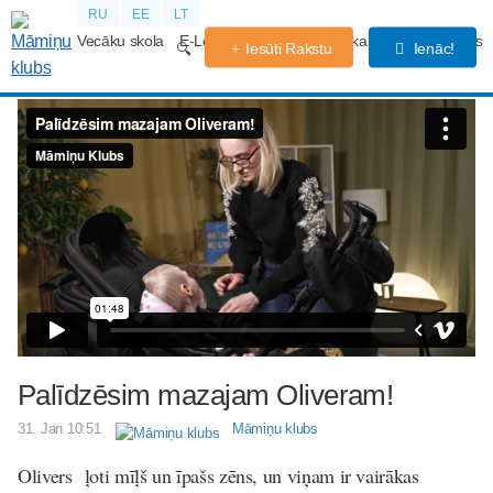
RU
EE
LT
Vecāku skola
E-Lekcijas
Grūtniecības kalendārs
Forums
Iesūti Rakstu
Ienāc!
Palīdzēsim mazajam Oliveram!
31. Jan 10:51
Māmiņu klubs
Olivers ļoti mīļš un īpašs zēns, un viņam ir vairākas