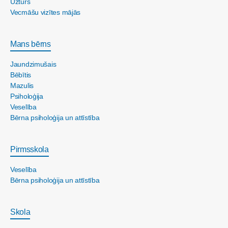
Uzturs
Vecmāšu vizītes mājās
Mans bērns
Jaundzimušais
Bēbītis
Mazulis
Psiholoģija
Veselība
Bērna psiholoģija un attīstība
Pirmsskola
Veselība
Bērna psiholoģija un attīstība
Skola