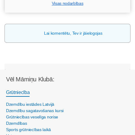
Visas nodarbības
Lai komentētu, Tev ir jāielogojas
Vēl Māmiņu Klubā:
Grūtniecība
Dzemdību iestādes Latvijā
Dzemdību sagatavošanas kursi
Grūtniecības veselīga norise
Dzemdības
Sports grūtniecības laikā