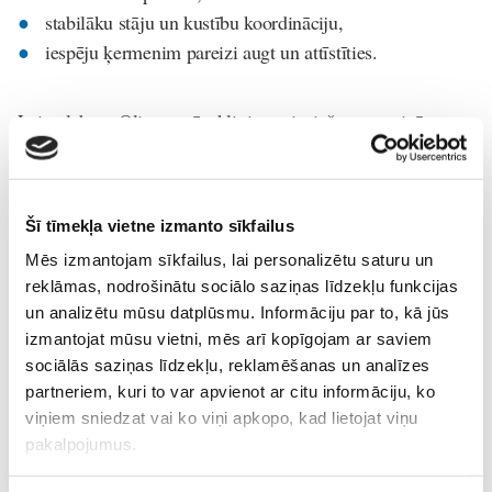
stabilāku stāju un kustību koordināciju,
iespēju ķermenim pareizi augt un attīstīties.
Lai uzlabotu Olivera stāvokli, ir nepieciešams turpināt
arī
cilmes šūnu terapiju ārvalstīs
, lai uzlabotu ķermeņa
kustības, atvieglotu rehabilitācijas procesu un vēl vairāk
uzlabotu redzi.
Šī tīmekļa vietne izmanto sīkfailus
Lai turpinātu šo ceļu uz Olivera uzlabojumiem, ir
Mēs izmantojam sīkfailus, lai personalizētu saturu un
nepieciešama palīdzība
9 650 € gadā
, lai apmaksātu ABR
reklāmas, nodrošinātu sociālo saziņas līdzekļu funkcijas
terapijas kursus trīs reizes gadā un nākamo cilmes šūnu
un analizētu mūsu datplūsmu. Informāciju par to, kā jūs
izmantojat mūsu vietni, mēs arī kopīgojam ar saviem
terapiju ārzemēs.
sociālās saziņas līdzekļu, reklamēšanas un analīzes
partneriem, kuri to var apvienot ar citu informāciju, ko
Katrs ziedojums - tā ir cerība!
viņiem sniedzat vai ko viņi apkopo, kad lietojat viņu
pakalpojumus.
Ziedojuma konts: