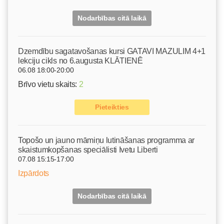
Nodarbības citā laikā
Dzemdību sagatavošanas kursi GATAVI MAZULIM 4+1
lekciju cikls no 6.augusta KLĀTIENĒ
06.08 18:00-20:00
Brīvo vietu skaits:
2
Pieteikties
Topošo un jauno māmiņu lutināšanas programma ar
skaistumkopšanas speciālisti Ivetu Liberti
07.08 15:15-17:00
Izpārdots
Nodarbības citā laikā