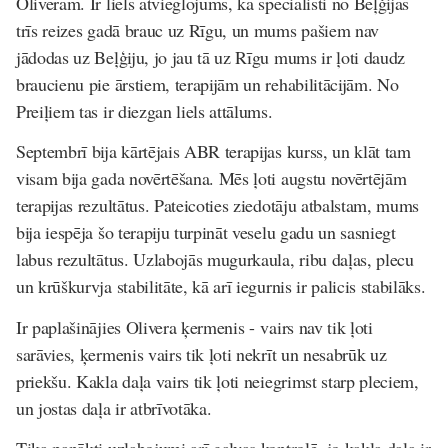
Oliveram. Ir liels atvieglojums, ka speciālisti no Beļģijas
trīs reizes gadā brauc uz Rīgu, un mums pašiem nav
jādodas uz Beļģiju, jo jau tā uz Rīgu mums ir ļoti daudz
braucienu pie ārstiem, terapijām un rehabilitācijām. No
Preiļiem tas ir diezgan liels attālums.
Septembrī bija kārtējais ABR terapijas kurss, un klāt tam
visam bija gada novērtēšana. Mēs ļoti augstu novērtējām
terapijas rezultātus. Pateicoties ziedotāju atbalstam, mums
bija iespēja šo terapiju turpināt veselu gadu un sasniegt
labus rezultātus. Uzlabojās mugurkaula, ribu daļas, plecu
un krūškurvja stabilitāte, kā arī iegurnis ir palicis stabilāks.
Ir paplašinājies Olivera ķermenis - vairs nav tik ļoti
sarāvies, ķermenis vairs tik ļoti nekrīt un nesabrūk uz
priekšu. Kakla daļa vairs tik ļoti neiegrimst starp pleciem,
un jostas daļa ir atbrīvotāka.