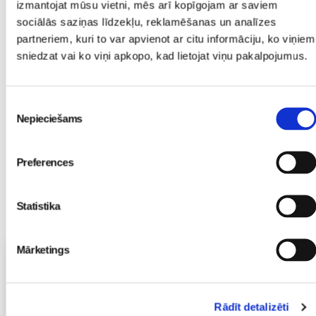
izmantojat mūsu vietni, mēs arī kopīgojam ar saviem
sociālās saziņas līdzekļu, reklamēšanas un analīzes
Sākam jauno Māmiņu
partneriem, kuri to var apvienot ar citu informāciju, ko viņiem
Brokastu sezonu 9.
sniedzat vai ko viņi apkopo, kad lietojat viņu pakalpojumus.
septembrī!
Sievietēm
03. Aug 16:09
Piekrišanas
Nepieciešams
izvēle
Preferences
Statistika
Mārketings
Vecāku skola
Grūtnieču masāža, pēcdzemdību masāža, ķermeņa masāža
Māmiņu klubā pie masāžas speciālistes Olgas Gerasimenko
Ķermeņa masāža
Rādīt detalizēti