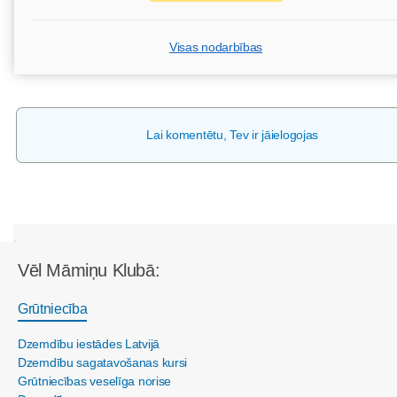
Visas nodarbības
Lai komentētu, Tev ir jāielogojas
Vēl Māmiņu Klubā:
Grūtniecība
Dzemdību iestādes Latvijā
Dzemdību sagatavošanas kursi
Grūtniecības veselīga norise