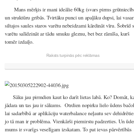
Mans mērķis ir mani ideālie 60kg (svars pirms grūtniecīb
un struktūru gribās. Tvirtāku punci un apaļāku dupsi, lai vasar
siltajos saules staros varētu nebeidzami kārdināt vīru. Šobrīd 
varētu salīdzināt ar tādu smuku gleznu, bet bez rāmīša, kurš
tomēr izdaiļo.
Raksts turpinās pēc reklāmas
Sāku jau pirmdien kaut ko darīt lietas labā. Ko? Domāt, ka
jādara un tas jau ir sākums. Otrdien nopirku lielo ūdens bačo
lai sadarbībā ar aplikāciju waterbalance neļautu sev dehidrētie
jo tā man ir problēma. Vienkārši piemirstu padzerties. Un ūde
mums ir svarīgs veselīgam izskatam. To pat ievas pārvērtībās