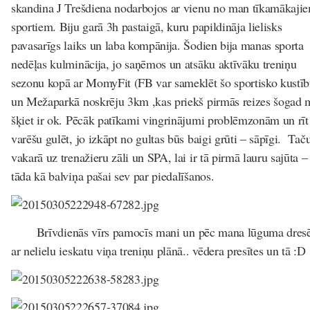
skandina J Trešdiena nodarbojos ar vienu no man tīkamākaji
sportiem. Biju garā 3h pastaigā, kuru papildināja lielisks
pavasarīgs laiks un laba kompānija. Šodien bija manas sporta
nedēļas kulminācija, jo saņēmos un atsāku aktīvāku treniņu
sezonu kopā ar MomyFit (FB var sameklēt šo sportisko kustīb
un Mežaparkā noskrēju 3km ,kas priekš pirmās reizes šogad
šķiet ir ok. Pēcāk patīkami vingrinājumi problēmzonām un rīt
varēšu gulēt, jo izkāpt no gultas būs baigi grūti – sāpīgi. Taču
vakarā uz trenažieru zāli un SPA, lai ir tā pirmā lauru sajūta –
tāda kā balviņa pašai sev par piedalīšanos.
Brīvdienās vīrs pamocīs mani un pēc mana lūguma dres
ar nelielu ieskatu viņa treniņu plānā.. vēdera presītes un tā :D