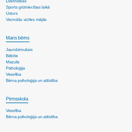
Dzemdības
Sports grūtniecības laikā
Uzturs
Vecmāšu vizītes mājās
Mans bērns
Jaundzimušais
Bēbītis
Mazulis
Psiholoģija
Veselība
Bērna psiholoģija un attīstība
Pirmsskola
Veselība
Bērna psiholoģija un attīstība