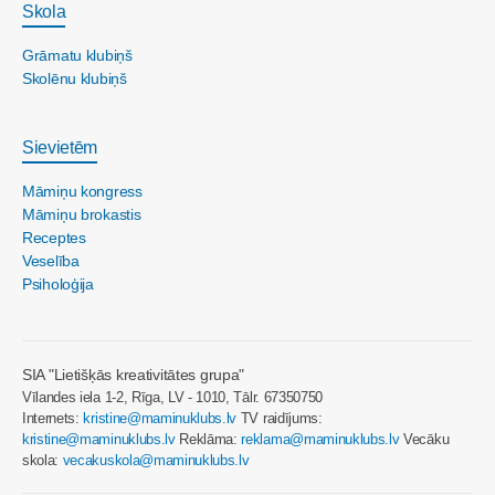
Skola
Grāmatu klubiņš
Skolēnu klubiņš
Sievietēm
Māmiņu kongress
Māmiņu brokastis
Receptes
Veselība
Psiholoģija
SIA "Lietišķās kreativitātes grupa"
Vīlandes iela 1-2, Rīga, LV - 1010, Tālr. 67350750
Internets:
kristine@maminuklubs.lv
TV raidījums:
kristine@maminuklubs.lv
Reklāma:
reklama@maminuklubs.lv
Vecāku
skola:
vecakuskola@maminuklubs.lv