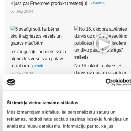
Kļūsti par Freemore produktu testētāju!
Sievietēm
06. Aug 20:04
5 svarīgi soļi, lai bērns skolā
atgrieztos vesels un gatavs
mācībām
No 16. oktobra atvērsies
Sievietēm
durvis uz divām pasaulēm:
06. Aug 10:24
publicēts filmas “Kristofers
un divu pasauļu atslēga”
treileris
Sievietēm
05. Aug 12:00
Šī tīmekļa vietne izmanto sīkfailus
Mēs izmantojam sīkfailus, lai personalizētu saturu un
reklāmas, nodrošinātu sociālo saziņas līdzekļu funkcijas un
analizētu mūsu datplūsmu. Informāciju par to, kā jūs