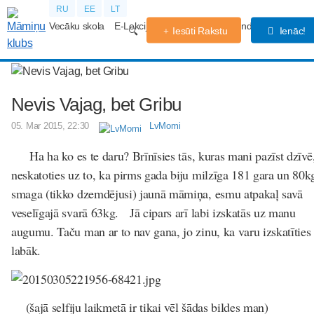
RU
EE
LT
Vecāku skola
E-Lekcijas
Grūtniecības kalendārs
Forums
Iesūti Rakstu
Ienāc!
Nevis Vajag, bet Gribu
05. Mar 2015, 22:30
LvMomi
Ha ha ko es te daru? Brīnīsies tās, kuras mani pazīst dzīvē,
neskatoties uz to, ka pirms gada biju milzīga 181 gara un 80k
smaga (tikko dzemdējusi) jaunā māmiņa, esmu atpakaļ savā
veselīgajā svarā 63kg. Jā cipars arī labi izskatās uz manu
augumu. Taču man ar to nav gana, jo zinu, ka varu izskatīties
labāk.
(šajā selfiju laikmetā ir tikai vēl šādas bildes man)