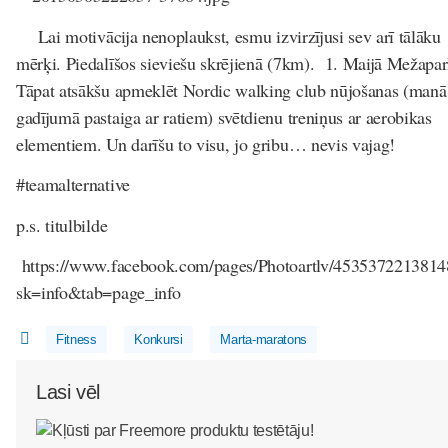
Lai motivācija nenoplaukst, esmu izvirzījusi sev arī tālāku
mērķi. Piedalīšos sieviešu skrējienā (7km). 1. Maijā Mežapa
Tāpat atsākšu apmeklēt Nordic walking club nūjošanas (manā
gadījumā pastaiga ar ratiem) svētdienu treniņus ar aerobikas
elementiem. Un darīšu to visu, jo gribu… nevis vajag!
#teamalternative
p.s. titulbilde
https://www.facebook.com/pages/Photoartlv/4535372213814
sk=info&tab=page_info
Fitness
Konkursi
Marta-maratons
Lasi vēl