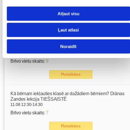
10.08 11:30-15:30
Brīvo vietu skaits:
2
Atļaut visu
Pieteikties
Ļaut atlasi
Emocionālā un psiholoģiskā sagatavošanās dzemdībām
Noraidīt
kopā ar Diānu Zandi tiešsaistē ZOOM.US
11.08 10:00-12:00
Brīvo vietu skaits:
9
Pieteikties
Kā bērnam iekļauties klasē ar dažādiem bērniem? Diānas
Zandes lekcija TIEŠSAISTĒ
11.08 12:30-14:30
Brīvo vietu skaits:
7
Pieteikties