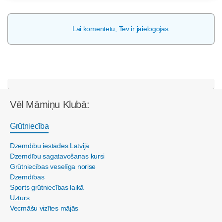
Lai komentētu, Tev ir jāielogojas
Vēl Māmiņu Klubā:
Grūtniecība
Dzemdību iestādes Latvijā
Dzemdību sagatavošanas kursi
Grūtniecības veselīga norise
Dzemdības
Sports grūtniecības laikā
Uzturs
Vecmāšu vizītes mājās