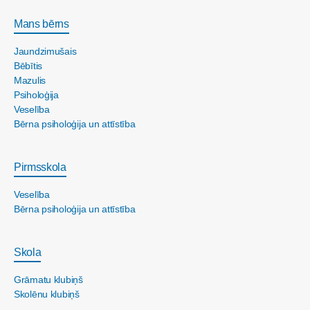
Mans bērns
Jaundzimušais
Bēbītis
Mazulis
Psiholoģija
Veselība
Bērna psiholoģija un attīstība
Pirmsskola
Veselība
Bērna psiholoģija un attīstība
Skola
Grāmatu klubiņš
Skolēnu klubiņš