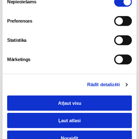
Nepieciešams
izvēle
31. Jul 09:45
Preferences
Statistika
Mārketings
Vecāku skola
Rādīt detalizēti
Topošo un jauno māmiņu lutināšanas programma ar
skaistumkopšanas speciālisti Ivetu Liberti
Atļaut visu
07.08 15:15-17:00
Izpārdots
Ļaut atlasi
Nodarbības citā laikā
Noraidīt