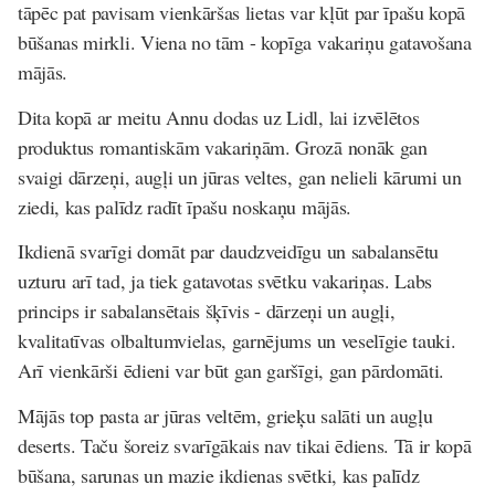
tāpēc pat pavisam vienkāršas lietas var kļūt par īpašu kopā
būšanas mirkli. Viena no tām - kopīga vakariņu gatavošana
mājās.
Dita kopā ar meitu Annu dodas uz Lidl, lai izvēlētos
produktus romantiskām vakariņām. Grozā nonāk gan
svaigi dārzeņi, augļi un jūras veltes, gan nelieli kārumi un
ziedi, kas palīdz radīt īpašu noskaņu mājās.
Ikdienā svarīgi domāt par daudzveidīgu un sabalansētu
uzturu arī tad, ja tiek gatavotas svētku vakariņas. Labs
princips ir sabalansētais šķīvis - dārzeņi un augļi,
kvalitatīvas olbaltumvielas, garnējums un veselīgie tauki.
Arī vienkārši ēdieni var būt gan garšīgi, gan pārdomāti.
Mājās top pasta ar jūras veltēm, grieķu salāti un augļu
deserts. Taču šoreiz svarīgākais nav tikai ēdiens. Tā ir kopā
būšana, sarunas un mazie ikdienas svētki, kas palīdz