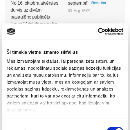
No 16. oktobra atvērsies
septembrī!
Sievietēm
durvis uz divām
03. Aug 16:09
pasaulēm: publicēts
filmas “Kristofers un divu
pasauļu atslēga” treileris
Sievietēm
05. Aug 12:00
Šī tīmekļa vietne izmanto sīkfailus
Mēs izmantojam sīkfailus, lai personalizētu saturu un
reklāmas, nodrošinātu sociālo saziņas līdzekļu funkcijas
un analizētu mūsu datplūsmu. Informāciju par to, kā jūs
izmantojat mūsu vietni, mēs arī kopīgojam ar saviem
sociālās saziņas līdzekļu, reklamēšanas un analīzes
partneriem, kuri to var apvienot ar citu informāciju, ko
Rīgas vasaras smarža
viņiem sniedzat vai ko viņi apkopo, kad lietojat viņu
atgriežas: STENDERS
pakalpojumus.
veikalu plauktos atkal
pieejama pieprasītā RĪGA
Piekrišanas
kolekcija
Sievietēm