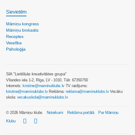
Sievietēm
Māmiņu kongress
Māmiņu brokastis
Receptes
Veselība
Psiholoģija
SIA "Lietišķās kreativitātes grupa"
Vīlandes iela 1-2, Rīga, LV - 1010, Tālr. 67350750
Internets:
kristine@maminuklubs.lv
TV raidījums:
kristine@maminuklubs.lv
Reklāma:
reklama@maminuklubs.lv
Vecāku
skola:
vecakuskola@maminuklubs.lv
© 2026 Māmiņu klubs
Noteikumi
Reklāma portālā
Par Māmiņu
Klubu