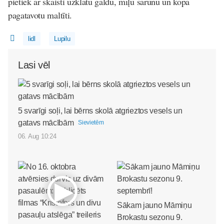
pietiek ar skaisti uzklātu galdu, mīļu sarunu un kopā
pagatavotu maltīti.
lidl
Lupilu
Lasi vēl
5 svarīgi soļi, lai bērns skolā atgrieztos vesels un
gatavs mācībām
Sievietēm
06. Aug 10:24
Sākam jauno Māmiņu
Brokastu sezonu 9.