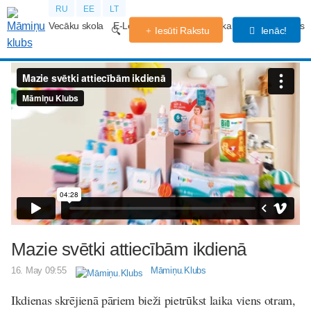
RU
EE
LT
Vecāku skola
E-Lekcijas
Grūtniecības kalendārs
Forums
Iesūti Rakstu
Ienāc!
Mazie svētki attiecībām ikdienā
16. May 09:55
Māmiņu.Klubs
Ikdienas skrējienā pāriem bieži pietrūkst laika viens otram,