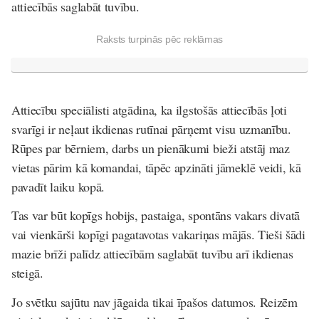
attiecībās saglabāt tuvību.
Raksts turpinās pēc reklāmas
Attiecību speciālisti atgādina, ka ilgstošās attiecībās ļoti
svarīgi ir neļaut ikdienas rutīnai pārņemt visu uzmanību.
Rūpes par bērniem, darbs un pienākumi bieži atstāj maz
vietas pārim kā komandai, tāpēc apzināti jāmeklē veidi, kā
pavadīt laiku kopā.
Tas var būt kopīgs hobijs, pastaiga, spontāns vakars divatā
vai vienkārši kopīgi pagatavotas vakariņas mājās. Tieši šādi
mazie brīži palīdz attiecībām saglabāt tuvību arī ikdienas
steigā.
Jo svētku sajūtu nav jāgaida tikai īpašos datumos. Reizēm