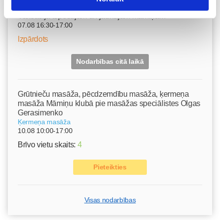
Vaksācija topošajām un jaunajām māmiņām
07.08 16:30-17:00
Izpārdots
Nodarbības citā laikā
Grūtnieču masāža, pēcdzemdību masāža, ķermeņa
masāža Māmiņu klubā pie masāžas speciālistes Olgas
Gerasimenko
Ķermeņa masāža
10.08 10:00-17:00
Brīvo vietu skaits:
4
Pieteikties
Visas nodarbības