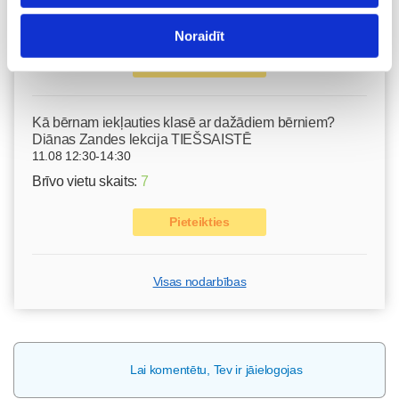
Brīvo vietu skaits:
9
Noraidīt
Pieteikties
Kā bērnam iekļauties klasē ar dažādiem bērniem?
Diānas Zandes lekcija TIEŠSAISTĒ
11.08 12:30-14:30
Brīvo vietu skaits:
7
Pieteikties
Visas nodarbības
Lai komentētu, Tev ir jāielogojas