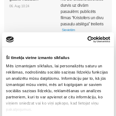
durvis uz divām
06. Aug 10:24
pasaulēm: publicēts
filmas “Kristofers un divu
pasauļu atslēga” treileris
Sievietēm
05. Aug 12:00
Šī tīmekļa vietne izmanto sīkfailus
Mēs izmantojam sīkfailus, lai personalizētu saturu un
reklāmas, nodrošinātu sociālo saziņas līdzekļu funkcijas
Sākam jauno Māmiņu
un analizētu mūsu datplūsmu. Informāciju par to, kā jūs
Brokastu sezonu 9.
izmantojat mūsu vietni, mēs arī kopīgojam ar saviem
septembrī!
Sievietēm
sociālās saziņas līdzekļu, reklamēšanas un analīzes
03. Aug 16:09
partneriem, kuri to var apvienot ar citu informāciju, ko
viņiem sniedzat vai ko viņi apkopo, kad lietojat viņu
pakalpojumus.