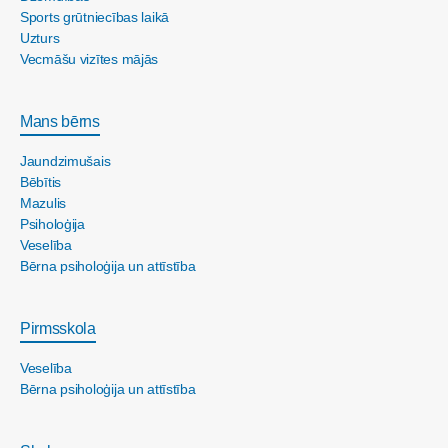
Sports grūtniecības laikā
Uzturs
Vecmāšu vizītes mājās
Mans bērns
Jaundzimušais
Bēbītis
Mazulis
Psiholoģija
Veselība
Bērna psiholoģija un attīstība
Pirmsskola
Veselība
Bērna psiholoģija un attīstība