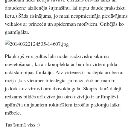
draudzene aizlienēja šujmašīnu, lai taptu daudz prakstisku
lietu.) Šāds risinājums, jo mani neapmierināja piedāvājums
veikalos ar princeču un spiderman motīviem. Gribējās ko
gaumīgāku.
Plauktiņš virs gultas labi noder sadzīvisku sīkumu
novietošanai , kā arī komplektā ar bumbu virteni pilda
naktslampiņas funkciju. Aiz virtenes ir paslēpta arī bērnu
rācija ,kas vienmēr ir ieslēgta ,ja mazā čuč un man ir
jādodas uz virtuvi otrā dzīvokļa galā. Skapis ,kurš daļēji
redzams bildēs arī dzīvo jau otro dzīvi,jo ir ar līmplēvi
aplīmēta un jauniem rokturīšiem izrotāta padomju laiku
mēbele.
Tas īsumā viss :)