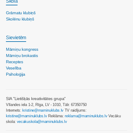
Skola
Grāmatu klubiņš
Skolēnu klubiņš
Sievietēm
Māmiņu kongress
Māmiņu brokastis
Receptes
Veselība
Psiholoģija
SIA "Lietišķās kreativitātes grupa"
Vīlandes iela 1-2, Rīga, LV - 1010, Tālr. 67350750
Internets:
kristine@maminuklubs.lv
TV raidījums:
kristine@maminuklubs.lv
Reklāma:
reklama@maminuklubs.lv
Vecāku
skola:
vecakuskola@maminuklubs.lv