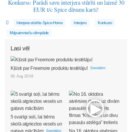
Konkurss: Parādi savu interjera stūrīti un laimē 30
EUR t/c Spice dāvanu karti!
Interjera-stūrītis-Spice-Home
Interjers
Konkursi
Mājsaimnieču-olimpiāde
Lasi vēl
Kļūsti par Freemore produktu testētāju!
Sievietēm
06. Aug 20:04
5 svarīgi soļi, lai bērns
skolā atgrieztos vesels un
gatavs mācībām
No 16. oktobra atvērsies
Sievietēm