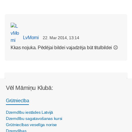
LvMomi
22. Mar 2014, 13:14
Kkas nojuka. Pēdējai bildei vajadzēja būt titulbildei ☹
Vēl Māmiņu Klubā:
Grūtniecība
Dzemdību iestādes Latvijā
Dzemdību sagatavošanas kursi
Grūtniecības veselīga norise
Dzemdības