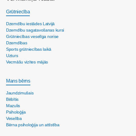
Grūtniecība
Dzemdību iestādes Latvijā
Dzemdību sagatavošanas kursi
Grūtniecības veselīga norise
Dzemdības
Sports grūtniecības laikā
Uzturs
Vecmāšu vizītes mājās
Mans bērns
Jaundzimušais
Bēbītis
Mazulis
Psiholoģija
Veselība
Bērna psiholoģija un attīstība