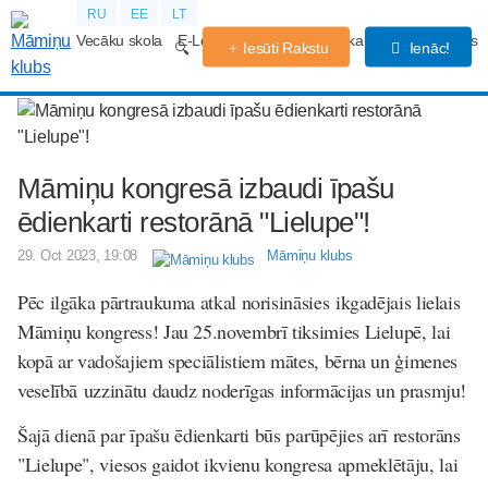
RU
EE
LT
Vecāku skola
E-Lekcijas
Grūtniecības kalendārs
Forums
Iesūti Rakstu
Ienāc!
Māmiņu kongresā izbaudi īpašu
ēdienkarti restorānā "Lielupe"!
29. Oct 2023, 19:08
Māmiņu klubs
Pēc ilgāka pārtraukuma atkal norisināsies ikgadējais lielais
Māmiņu kongress! Jau 25.novembrī tiksimies Lielupē, lai
kopā ar vadošajiem speciālistiem mātes, bērna un ģimenes
veselībā uzzinātu daudz noderīgas informācijas un prasmju!
Šajā dienā par īpašu ēdienkarti būs parūpējies arī restorāns
"Lielupe", viesos gaidot ikvienu kongresa apmeklētāju, lai