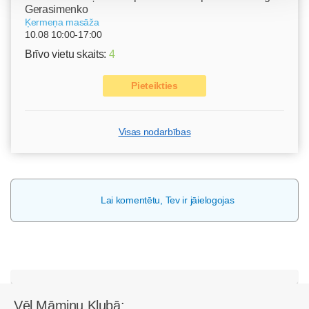
Gerasimenko
Ķermeņa masāža
10.08 10:00-17:00
Brīvo vietu skaits:
4
Pieteikties
Visas nodarbības
Lai komentētu, Tev ir jāielogojas
Vēl Māmiņu Klubā: