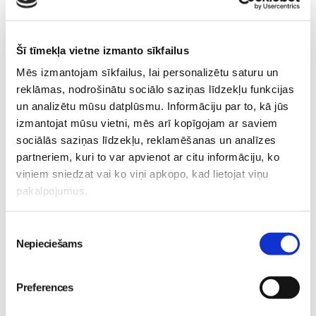
Sievietēm
05. Aug 12:00
Šī tīmekļa vietne izmanto sīkfailus
Mēs izmantojam sīkfailus, lai personalizētu saturu un
reklāmas, nodrošinātu sociālo saziņas līdzekļu funkcijas
un analizētu mūsu datplūsmu. Informāciju par to, kā jūs
izmantojat mūsu vietni, mēs arī kopīgojam ar saviem
Sākam jauno Māmiņu
sociālās saziņas līdzekļu, reklamēšanas un analīzes
Brokastu sezonu 9.
partneriem, kuri to var apvienot ar citu informāciju, ko
septembrī!
Sievietēm
viņiem sniedzat vai ko viņi apkopo, kad lietojat viņu
03. Aug 16:09
pakalpojumus.
Piekrišanas
Nepieciešams
izvēle
Preferences