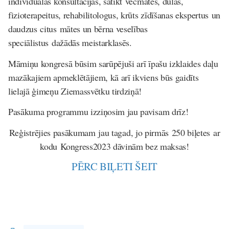
individuālās konsultācijas, satikt vecmātes, dūlas,
fizioterapeitus, rehabilitologus, krūts zīdīšanas ekspertus un
daudzus citus mātes un bērna veselības
speciālistus dažādās meistarklasēs.
Māmiņu kongresā būsim sarūpējuši arī īpašu izklaides daļu
mazākajiem apmeklētājiem, kā arī ikviens būs gaidīts
lielajā ģimeņu Ziemassvētku tirdziņā!
Pasākuma programmu izziņosim jau pavisam drīz!
Reģistrējies pasākumam jau tagad, jo pirmās 250 biļetes ar
kodu
Kongress2023
dāvinām bez maksas!
PĒRC BIĻETI ŠEIT