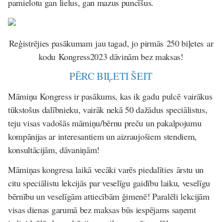
pamielotu gan lielus, gan mazus puncīšus.
Reģistrējies pasākumam jau tagad, jo pirmās 250 biļetes ar
kodu
Kongress2023
dāvinām bez maksas!
PĒRC BIĻETI ŠEIT
Māmiņu Kongress ir pasākums, kas ik gadu pulcē vairākus
tūkstošus dalībnieku, vairāk nekā 50 dažādus speciālistus,
teju visas vadošās māmiņu/bērnu preču un pakalpojumu
kompānijas ar interesantiem un aizraujošiem stendiem,
konsultācijām, dāvaniņām!
Māmiņas kongresa laikā vecāki varēs piedalīties ārstu un
citu speciālistu lekcijās par veselīgu gaidību laiku, veselīgu
bērnību un veselīgām attiecībām ģimenē! Paralēli lekcijām
visas dienas garumā bez maksas būs iespējams saņemt