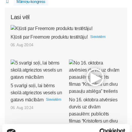
Māmiņu-kongress
Lasi vēl
Kļūsti par Freemore produktu testētāju!
Sievietēm
06. Aug 20:04
5 svarīgi soļi, lai bērns
skolā atgrieztos vesels un
gatavs mācībām
No 16. oktobra atvērsies
Sievietēm
durvis uz divām
06. Aug 10:24
pasaulēm: publicēts
filmas “Kristofers un divu
pasauļu atslēga” treileris