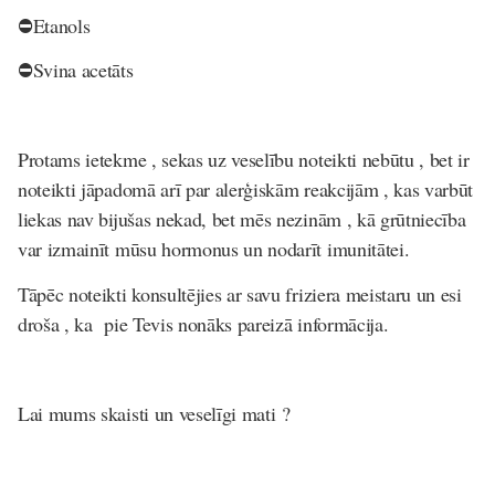
⛔️Etanols
⛔️Svina acetāts
Protams ietekme , sekas uz veselību noteikti nebūtu , bet ir
noteikti jāpadomā arī par alerģiskām reakcijām , kas varbūt
liekas nav bijušas nekad, bet mēs nezinām , kā grūtniecība
var izmainīt mūsu hormonus un nodarīt imunitātei.
Tāpēc noteikti konsultējies ar savu friziera meistaru un esi
droša , ka pie Tevis nonāks pareizā informācija.
Lai mums skaisti un veselīgi mati ?