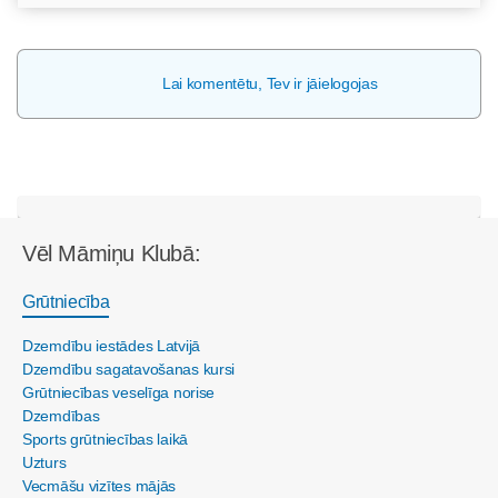
Lai komentētu, Tev ir jāielogojas
Vēl Māmiņu Klubā:
Grūtniecība
Dzemdību iestādes Latvijā
Dzemdību sagatavošanas kursi
Grūtniecības veselīga norise
Dzemdības
Sports grūtniecības laikā
Uzturs
Vecmāšu vizītes mājās