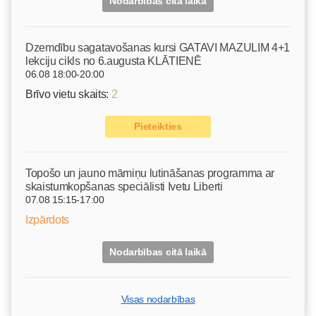
Nodarbības citā laikā
Dzemdību sagatavošanas kursi GATAVI MAZULIM 4+1
lekciju cikls no 6.augusta KLĀTIENĒ
06.08 18:00-20:00
Brīvo vietu skaits:
2
Pieteikties
Topošo un jauno māmiņu lutināšanas programma ar
skaistumkopšanas speciālisti Ivetu Liberti
07.08 15:15-17:00
Izpārdots
Nodarbības citā laikā
Visas nodarbības