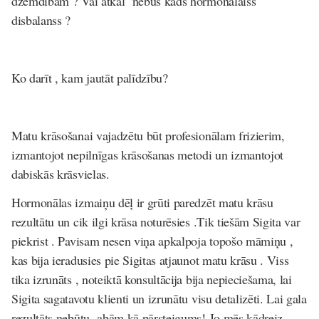
dzemdībām ? Vai atkal nebūs kāds hormonālaiss
disbalanss ?
Ko darīt , kam jautāt palīdzību?
Matu krāsošanai vajadzētu būt profesionālam frizierim,
izmantojot nepilnīgas krāsošanas metodi un izmantojot
dabiskās krāsvielas.
Hormonālas izmaiņu dēļ ir grūti paredzēt matu krāsu
rezultātu un cik ilgi krāsa noturēsies .Tik tiešām Sigita var
piekrist . Pavisam nesen viņa apkalpoja topošo māmiņu ,
kas bija ieradusies pie Sigitas atjaunot matu krāsu . Viss
tika izrunāts , noteiktā konsultācija bija nepieciešama, lai
Sigita sagatavotu klienti un izrunātu visu detalizēti. Lai gala
rezultāts nebūtu abām kā pārsteigums! Jo mēs kādreiz