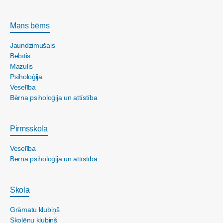
Mans bērns
Jaundzimušais
Bēbītis
Mazulis
Psiholoģija
Veselība
Bērna psiholoģija un attīstība
Pirmsskola
Veselība
Bērna psiholoģija un attīstība
Skola
Grāmatu klubiņš
Skolēnu klubiņš