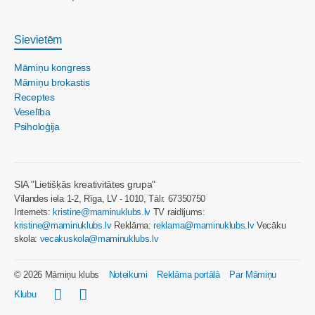
Sievietēm
Māmiņu kongress
Māmiņu brokastis
Receptes
Veselība
Psiholoģija
SIA "Lietišķās kreativitātes grupa"
Vīlandes iela 1-2, Rīga, LV - 1010, Tālr. 67350750
Internets:
kristine@maminuklubs.lv
TV raidījums:
kristine@maminuklubs.lv
Reklāma:
reklama@maminuklubs.lv
Vecāku
skola:
vecakuskola@maminuklubs.lv
© 2026 Māmiņu klubs
Noteikumi
Reklāma portālā
Par Māmiņu
Klubu