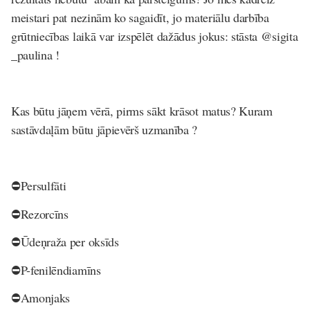
meistari pat nezinām ko sagaidīt, jo materiālu darbība
grūtniecības laikā var izspēlēt dažādus jokus: stāsta @sigita
_paulina !
Kas būtu jāņem vērā, pirms sākt krāsot matus? Kuram
sastāvdaļām būtu jāpievērš uzmanība ?
⛔️Persulfāti
⛔️Rezorcīns
⛔️Ūdeņraža per oksīds
⛔️P-fenilēndiamīns
⛔️Amonjaks