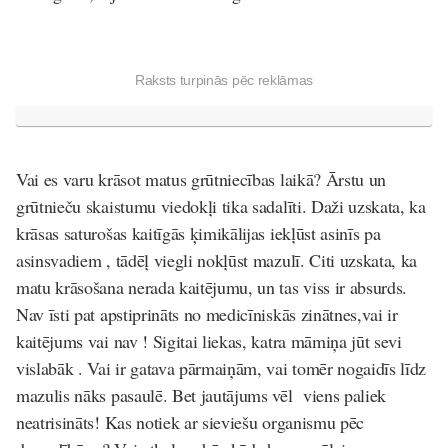
Raksts turpinās pēc reklāmas
Vai es varu krāsot matus grūtniecības laikā? Ārstu un
grūtnieču skaistumu viedokļi tika sadalīti. Daži uzskata, ka
krāsas saturošas kaitīgās ķimikālijas iekļūst asinīs pa
asinsvadiem , tādēļ viegli nokļūst mazulī. Citi uzskata, ka
matu krāsošana nerada kaitējumu, un tas viss ir absurds.
Nav īsti pat apstiprināts no medicīniskās zinātnes,vai ir
kaitējums vai nav ! Sigitai liekas, katra māmiņa jūt sevi
vislabāk . Vai ir gatava pārmaiņām, vai tomēr nogaidīs līdz
mazulis nāks pasaulē. Bet jautājums vēl viens paliek
neatrisināts! Kas notiek ar sieviešu organismu pēc