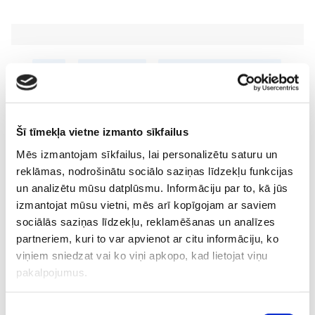
Blogi
Produktu-testi
Sievietes-veselības-produkti
Skaistums
Veselība
Lasi vēl
Šī tīmekļa vietne izmanto sīkfailus
Mēs izmantojam sīkfailus, lai personalizētu saturu un
reklāmas, nodrošinātu sociālo saziņas līdzekļu funkcijas
un analizētu mūsu datplūsmu. Informāciju par to, kā jūs
izmantojat mūsu vietni, mēs arī kopīgojam ar saviem
No 16. oktobra atvērsies durvis uz divām pasaulēm:
sociālās saziņas līdzekļu, reklamēšanas un analīzes
publicēts filmas “Kristofers un divu pasauļu atslēga”
partneriem, kuri to var apvienot ar citu informāciju, ko
treileris
Sievietēm
viņiem sniedzat vai ko viņi apkopo, kad lietojat viņu
05. Aug 12:00
pakalpojumus.
Piekrišanas