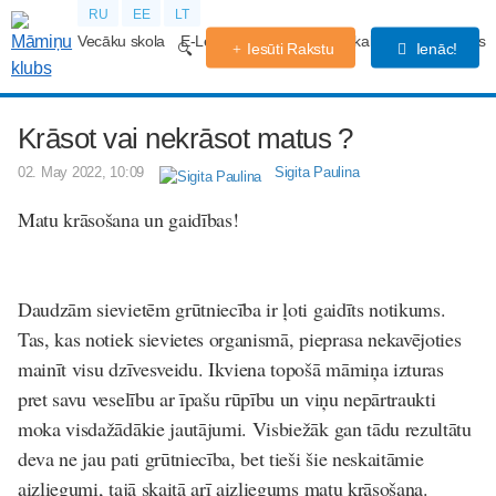
RU
EE
LT
Vecāku skola
E-Lekcijas
Grūtniecības kalendārs
Forums
Iesūti Rakstu
Ienāc!
Krāsot vai nekrāsot matus ?
02. May 2022, 10:09
Sigita Paulina
Matu krāsošana un gaidības!
Daudzām sievietēm grūtniecība ir ļoti gaidīts notikums.
Tas, kas notiek sievietes organismā, pieprasa nekavējoties
mainīt visu dzīvesveidu. Ikviena topošā māmiņa izturas
pret savu veselību ar īpašu rūpību un viņu nepārtraukti
moka visdažādākie jautājumi. Visbiežāk gan tādu rezultātu
deva ne jau pati grūtniecība, bet tieši šie neskaitāmie
aizliegumi, tajā skaitā arī aizliegums matu krāsošana.