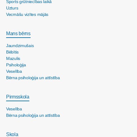
Sports grūtniecības laikā
Uzturs
Vecmāšu vizītes mājās
Mans bērns
Jaundzimušais
Bēbītis
Mazulis
Psiholoģija
Veselība
Bērna psiholoģija un attīstība
Pirmsskola
Veselība
Bērna psiholoģija un attīstība
Skola