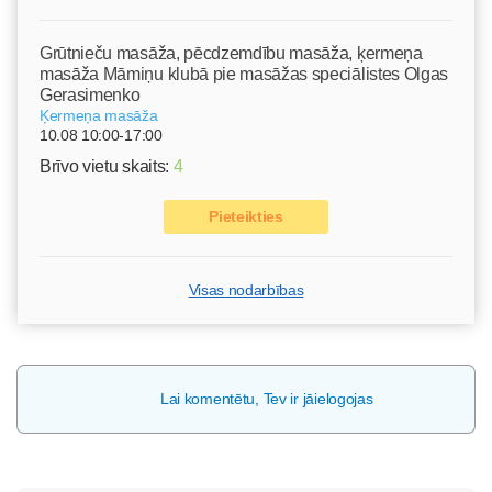
Grūtnieču masāža, pēcdzemdību masāža, ķermeņa
masāža Māmiņu klubā pie masāžas speciālistes Olgas
Gerasimenko
Ķermeņa masāža
10.08 10:00-17:00
Brīvo vietu skaits:
4
Pieteikties
Visas nodarbības
Lai komentētu, Tev ir jāielogojas