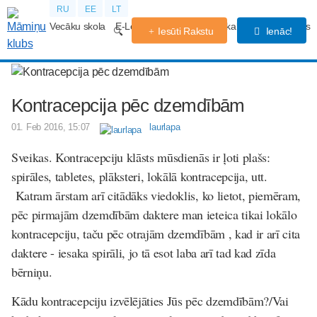
RU
EE
LT
Vecāku skola
E-Lekcijas
Grūtniecības kalendārs
Forums
Iesūti Rakstu
Ienāc!
Kontracepcija pēc dzemdībām
01. Feb 2016, 15:07
laurlapa
Sveikas. Kontracepciju klāsts mūsdienās ir ļoti plašs:
spirāles, tabletes, plāksteri, lokālā kontracepcija, utt.
Katram ārstam arī citādāks viedoklis, ko lietot, piemēram,
pēc pirmajām dzemdībām daktere man ieteica tikai lokālo
kontracepciju, taču pēc otrajām dzemdībām , kad ir arī cita
daktere - iesaka spirāli, jo tā esot laba arī tad kad zīda
bērniņu.
Kādu kontracepciju izvēlējāties Jūs pēc dzemdībām?/Vai