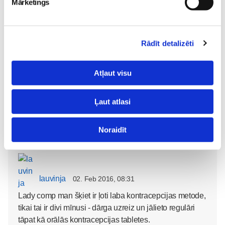
Mārketings
iespringt, ja sieviete ir gatava bendēt savu organizmu ar
hormoniem?
Rādīt detalizēti
Atļaut visu
lauvinja
02. Feb 2016, 08:34
Ļaut atlasi
Te ir diezgan labs izklāsts par kontracepcijas metodēm
http://www.atceries.lv/lv/kontracepcija/metodai
Noraidīt
lauvinja
02. Feb 2016, 08:31
Lady comp man šķiet ir ļoti laba kontracepcijas metode,
tikai tai ir divi mīnusi - dārga uzreiz un jālieto regulāri
tāpat kā orālās kontracepcijas tabletes.