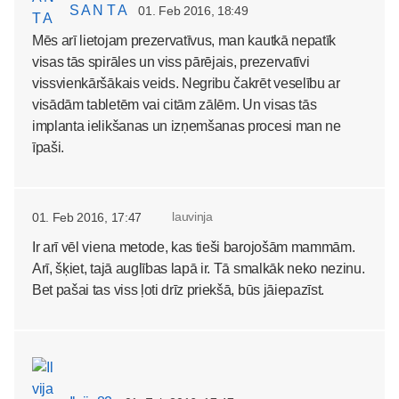
S A N T A
01. Feb 2016, 18:49
Mēs arī lietojam prezervatīvus, man kautkā nepatīk
visas tās spirāles un viss pārējais, prezervatīvi
vissvienkāršākais veids. Negribu čakrēt veselību ar
visādām tabletēm vai citām zālēm. Un visas tās
implanta ielikšanas un izņemšanas procesi man ne
īpaši.
lauvinja
01. Feb 2016, 17:47
Ir arī vēl viena metode, kas tieši barojošām mammām.
Arī, šķiet, tajā auglības lapā ir. Tā smalkāk neko nezinu.
Bet pašai tas viss ļoti drīz priekšā, būs jāiepazīst.