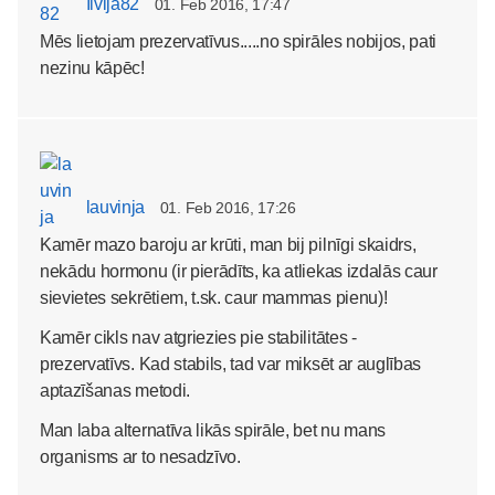
Ilvija82
01. Feb 2016, 17:47
Mēs lietojam prezervatīvus.....no spirāles nobijos, pati
nezinu kāpēc!
lauvinja
01. Feb 2016, 17:26
Kamēr mazo baroju ar krūti, man bij pilnīgi skaidrs,
nekādu hormonu (ir pierādīts, ka atliekas izdalās caur
sievietes sekrētiem, t.sk. caur mammas pienu)!
Kamēr cikls nav atgriezies pie stabilitātes -
prezervatīvs. Kad stabils, tad var miksēt ar auglības
aptazīšanas metodi.
Man laba alternatīva likās spirāle, bet nu mans
organisms ar to nesadzīvo.