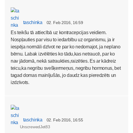
taschinka
02. Feb 2016, 16:59
Es teikšu tā attiecībā uz kontracepcijas veidiem.
Nospļauties par visu to iedarbību uz organismu, ja ir
iespēja normāli dzīvot ne par ko nedomajot, ja neplano
bērnu. Labak izvēlēties ko tādu,kas netraucē, par ko
nav jādomā, nekā satraukties,raizēties. Es ar kādreiz
teicu,ka negribu svešķermeņus, negribu hormonus, bet
tagad domas mainījušās, jo daudz kas pieredzēts un
izdzīvots.
taschinka
02. Feb 2016, 16:55
UnscrewedJet83