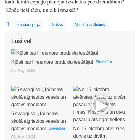
kādu kontracepciju plānojat izvēlēties pēc dzemdībām?
Kāpēc tieši tādu, un cik izmaksā?
kontracepcija
Sekss
Veselības-klubiņš
Lasi vēl
Kļūsti par Freemore produktu testētāju!
Sievietēm
06. Aug 20:04
5 svarīgi soļi, lai bērns
skolā atgrieztos vesels un
gatavs mācībām
No 16. oktobra atvērsies
Sievietēm
durvis uz divām
06. Aug 10:24