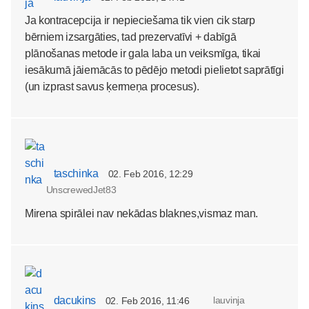
Ja kontracepcija ir nepieciešama tik vien cik starp
bērniem izsargāties, tad prezervatīvi + dabīgā
plānošanas metode ir gala laba un veiksmīga, tikai
iesākumā jāiemācās to pēdējo metodi pielietot saprātīgi
(un izprast savus ķermeņa procesus).
taschinka
02. Feb 2016, 12:29
UnscrewedJet83
Mirena spirālei nav nekādas blaknes,vismaz man.
dacukins
lauvinja
02. Feb 2016, 11:46