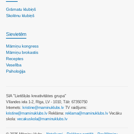
Grāmatu klubiņš
Skolēnu klubiņš
Sievietēm
Māmiņu kongress
Māmiņu brokastis
Receptes
Veselība
Psiholoģija
SIA "Lietišķās kreativitātes grupa"
Vīlandes iela 1-2, Rīga, LV - 1010, Tālr. 67350750
Internets:
kristine@maminuklubs.lv
TV raidījums:
kristine@maminuklubs.lv
Reklāma:
reklama@maminuklubs.lv
Vecāku
skola:
vecakuskola@maminuklubs.lv