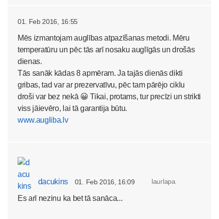
01. Feb 2016, 16:55
Mēs izmantojam auglības atpazīšanas metodi. Mēru
temperatūru un pēc tās arī nosaku auglīgās un drošās
dienas.
Tās sanāk kādas 8 apmēram. Ja tajās dienās dikti
gribas, tad var ar prezervatīvu, pēc tam pārējo ciklu
droši var bez nekā 😀 Tikai, protams, tur precīzi un strikti
viss jāievēro, lai tā garantija būtu.
www.augliba.lv
dacukins
laurlapa
01. Feb 2016, 16:09
Es arī nezinu ka bet tā sanāca...