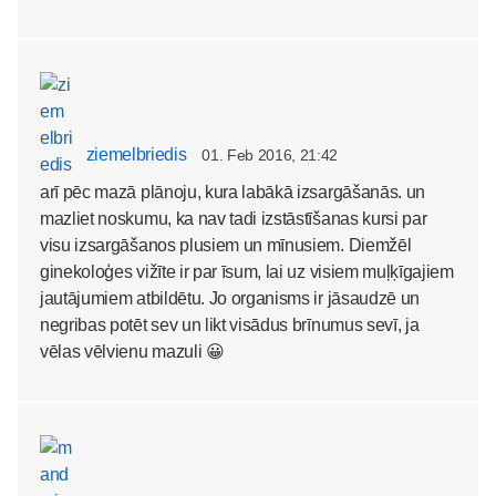
ziemelbriedis
01. Feb 2016, 21:42
arī pēc mazā plānoju, kura labākā izsargāšanās. un
mazliet noskumu, ka nav tadi izstāstīšanas kursi par
visu izsargāšanos plusiem un mīnusiem. Diemžēl
ginekoloģes vižīte ir par īsum, lai uz visiem muļķīgajiem
jautājumiem atbildētu. Jo organisms ir jāsaudzē un
negribas potēt sev un likt visādus brīnumus sevī, ja
vēlas vēlvienu mazuli 😀