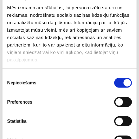
pirmos 1,6 gadus nebija vispār m/r, bet tad atgriezās.Ir
Mēs izmantojam sīkfailus, lai personalizētu saturu un
vieglas,nav ilgas tā kā kopumā esmu
reklāmas, nodrošinātu sociālo saziņas līdzekļu funkcijas
apmierināta.Ņemot vērā,ka man izvēle neliela.
un analizētu mūsu datplūsmu. Informāciju par to, kā jūs
izmantojat mūsu vietni, mēs arī kopīgojam ar saviem
sociālās saziņas līdzekļu, reklamēšanas un analīzes
partneriem, kuri to var apvienot ar citu informāciju, ko
viņiem sniedzat vai ko viņi apkopo, kad lietojat viņu
pakalpojumus.
lauvinja
02. Feb 2016, 11:19
Man ar labāk patīk bez prezervatīva. Bet ja man
Piekrišanas
jāizvēlas čakarēt savu organismu ar hormoniem vai
Nepieciešams
izvēle
lietot prezervatīvus, es izvēlos pēdējos.
Bez tam vīrieša pīkstieni patīk/nepatīk, ja pats
Preferences
nepiedāvā alternatīvu, nav vērā ņemami. Vienmēr
pastāv iespēja sagādāt tik bērnus cik vēlas un izdarīt
vasektomiju. Varēs brīvi baudīt seksu bez
Statistika
prezervatīviem.
Tiesa tikai retais vīrietis uz to parakstās, jo ko gan