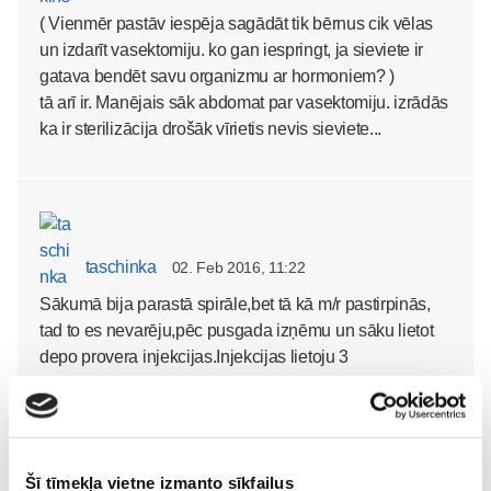
( Vienmēr pastāv iespēja sagādāt tik bērnus cik vēlas
un izdarīt vasektomiju. ko gan iespringt, ja sieviete ir
gatava bendēt savu organizmu ar hormoniem? )
tā arī ir. Manējais sāk abdomat par vasektomiju. izrādās
ka ir sterilizācija drošāk vīrietis nevis sieviete...
taschinka
02. Feb 2016, 11:22
Sākumā bija parastā spirāle,bet tā kā m/r pastirpinās,
tad to es nevarēju,pēc pusgada izņēmu un sāku lietot
depo provera injekcijas.Injekcijas lietoju 3
gadus.Pusotru gadu viss bija o.k. m/r nebija sajūtas
labas,bet tad sāka pieaugt svars un nenormala
apetīte.Lietoju 3 gadus un tad beidzu,ieliku spirāli
mirena-hormonālo.Arī viss patīk,nu jau lietoju 2,6
Šī tīmekļa vietne izmanto sīkfailus
gadus.Sūdzību nav,izņemot biju sapriecājusies,ka