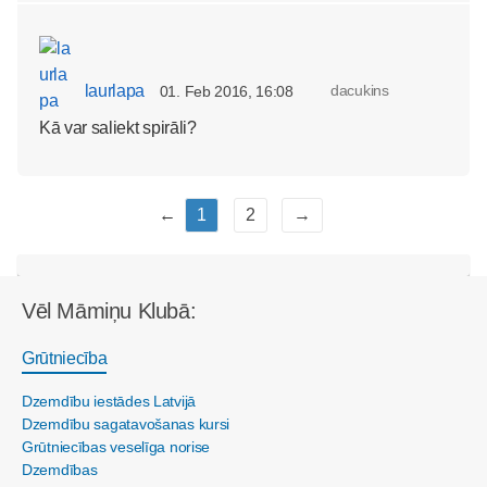
laurlapa
dacukins
01. Feb 2016, 16:08
Kā var saliekt spirāli?
←
1
2
→
Vēl Māmiņu Klubā:
Grūtniecība
Dzemdību iestādes Latvijā
Dzemdību sagatavošanas kursi
Grūtniecības veselīga norise
Dzemdības