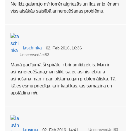
Ne līdz galam,jo m/r tomēr atgriezās un līdz ar to lēnam
viss atsākās saistībā ar nerecēšanas problēmu.
taschinka
02. Feb 2016, 16:36
UnscrewedJet83
Manā gadījumā šī spirāle ir brīnumlīdzeklis. Man ir
asinsnerecēšana,man slikti sarec asinis,jebkura
asiņošana man ir gan bīstama,gan problemātiska. Tā
kā es esmu priecīga,ka ir kaut kas,kas samazina un
apstādina m/r.
lauvinja
UnscrewedJet83
02. Feb 2016, 14:41