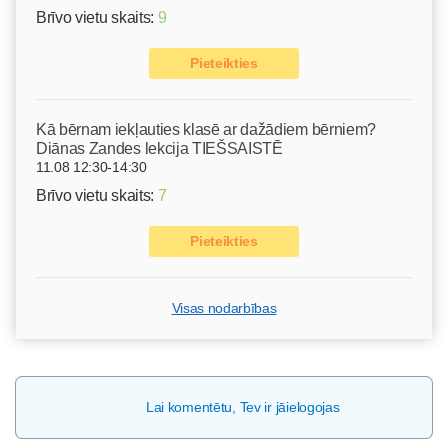
Brīvo vietu skaits:
9
Pieteikties
Kā bērnam iekļauties klasē ar dažādiem bērniem?
Diānas Zandes lekcija TIEŠSAISTĒ
11.08 12:30-14:30
Brīvo vietu skaits:
7
Pieteikties
Visas nodarbības
Lai komentētu, Tev ir jāielogojas