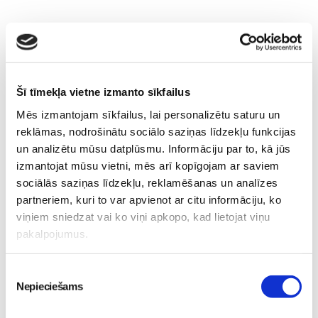
Akcijas-un-atlaižu-kuponi
Bērnu-veselība
Jauno-Māmiņu-Klubs
Skaistums
Šī tīmekļa vietne izmanto sīkfailus
Lasi vēl
Mēs izmantojam sīkfailus, lai personalizētu saturu un
reklāmas, nodrošinātu sociālo saziņas līdzekļu funkcijas
un analizētu mūsu datplūsmu. Informāciju par to, kā jūs
Kļūsti par Freemore produktu testētāju!
Sievietēm
izmantojat mūsu vietni, mēs arī kopīgojam ar saviem
06. Aug 20:04
sociālās saziņas līdzekļu, reklamēšanas un analīzes
partneriem, kuri to var apvienot ar citu informāciju, ko
viņiem sniedzat vai ko viņi apkopo, kad lietojat viņu
pakalpojumus.
Piekrišanas
5 svarīgi soļi, lai bērns
Nepieciešams
izvēle
skolā atgrieztos vesels un
gatavs mācībām
No 16. oktobra atvērsies
Sievietēm