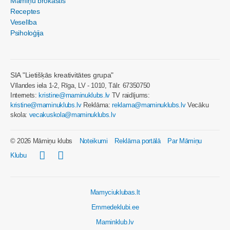
Māmiņu brokastis
Receptes
Veselība
Psiholoģija
SIA "Lietišķās kreativitātes grupa"
Vīlandes iela 1-2, Rīga, LV - 1010, Tālr. 67350750
Internets:
kristine@maminuklubs.lv
TV raidījums:
kristine@maminuklubs.lv
Reklāma:
reklama@maminuklubs.lv
Vecāku
skola:
vecakuskola@maminuklubs.lv
© 2026 Māmiņu klubs
Noteikumi
Reklāma portālā
Par Māmiņu
Klubu
Mamyciuklubas.lt
Emmedeklubi.ee
Maminklub.lv