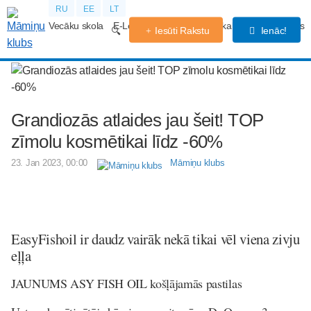
RU
EE
LT
Vecāku skola
E-Lekcijas
Grūtniecības kalendārs
Forums
Iesūti Rakstu
Ienāc!
Grandiozās atlaides jau šeit! TOP
zīmolu kosmētikai līdz -60%
23. Jan 2023, 00:00
Māmiņu klubs
EasyFishoil ir daudz vairāk nekā tikai vēl viena zivju
eļļa
JAUNUMS ASY FISH OIL košļājamās pastilas