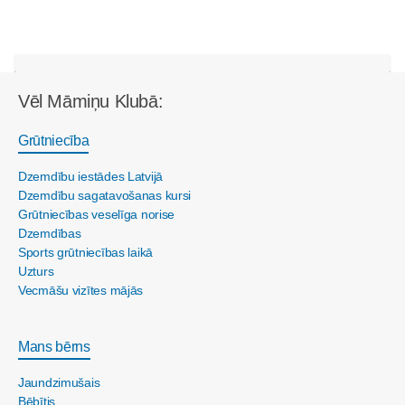
Vēl Māmiņu Klubā:
Grūtniecība
Dzemdību iestādes Latvijā
Dzemdību sagatavošanas kursi
Grūtniecības veselīga norise
Dzemdības
Sports grūtniecības laikā
Uzturs
Vecmāšu vizītes mājās
Mans bērns
Jaundzimušais
Bēbītis