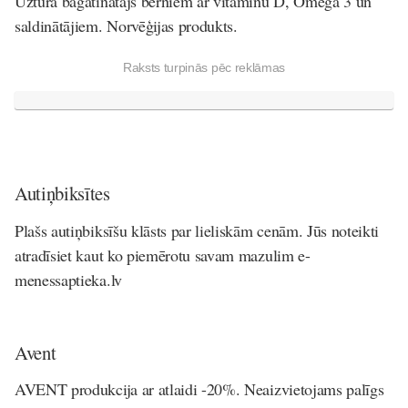
Uztura bagātinātājs bērniem ar vitamīnu D, Omega 3 un
saldinātājiem. Norvēģijas produkts.
Raksts turpinās pēc reklāmas
Autiņbiksītes
Plašs autiņbiksīšu klāsts par lieliskām cenām. Jūs noteikti
atradīsiet kaut ko piemērotu savam mazulim e-
menessaptieka.lv
Avent
AVENT produkcija ar atlaidi -20%. Neaizvietojams palīgs