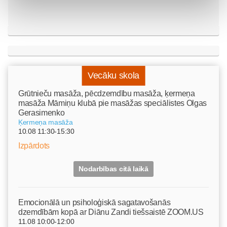
Vecāku skola
Grūtnieču masāža, pēcdzemdību masāža, ķermeņa
masāža Māmiņu klubā pie masāžas speciālistes Olgas
Gerasimenko
Ķermeņa masāža
10.08 11:30-15:30
Izpārdots
Nodarbības citā laikā
Emocionālā un psiholoģiskā sagatavošanās
dzemdībām kopā ar Diānu Zandi tiešsaistē ZOOM.US
11.08 10:00-12:00