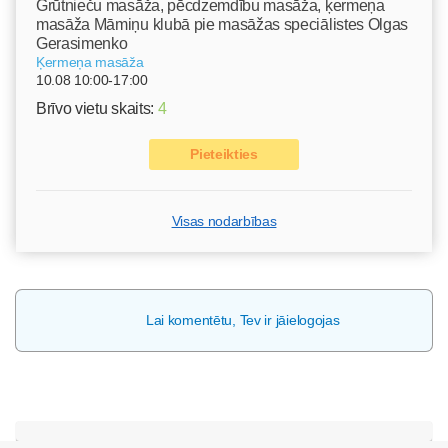
Grūtnieču masāža, pēcdzemdību masāža, ķermeņa
masāža Māmiņu klubā pie masāžas speciālistes Olgas
Gerasimenko
Ķermeņa masāža
10.08 10:00-17:00
Brīvo vietu skaits:
4
Pieteikties
Visas nodarbības
Lai komentētu, Tev ir jāielogojas