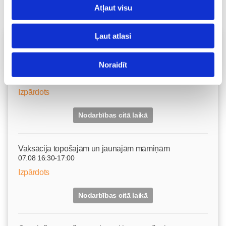
Atļaut visu
Ļaut atlasi
Vecāku skola
Topošo un jauno māmiņu lutināšanas programma ar
Noraidīt
skaistumkopšanas speciālisti Ivetu Liberti
07.08 15:15-17:00
Izpārdots
Nodarbības citā laikā
Vaksācija topošajām un jaunajām māmiņām
07.08 16:30-17:00
Izpārdots
Nodarbības citā laikā