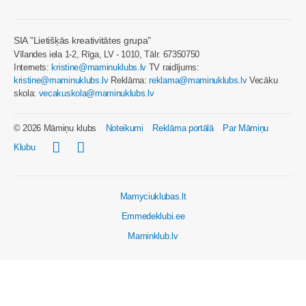
SIA "Lietišķās kreativitātes grupa"
Vīlandes iela 1-2, Rīga, LV - 1010, Tālr. 67350750
Internets:
kristine@maminuklubs.lv
TV raidījums:
kristine@maminuklubs.lv
Reklāma:
reklama@maminuklubs.lv
Vecāku
skola:
vecakuskola@maminuklubs.lv
© 2026 Māmiņu klubs
Noteikumi
Reklāma portālā
Par Māmiņu
Klubu
Mamyciuklubas.lt
Emmedeklubi.ee
Maminklub.lv