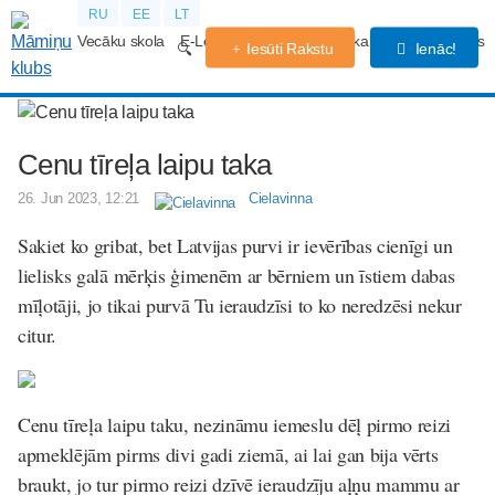
RU
EE
LT
Vecāku skola
E-Lekcijas
Grūtniecības kalendārs
Forums
Iesūti Rakstu
Ienāc!
Cenu tīreļa laipu taka
26. Jun 2023, 12:21
Cielavinna
Sakiet ko gribat, bet Latvijas purvi ir ievērības cienīgi un
lielisks galā mērķis ģimenēm ar bērniem un īstiem dabas
mīļotāji, jo tikai purvā Tu ieraudzīsi to ko neredzēsi nekur
citur.
Cenu tīreļa laipu taku, nezināmu iemeslu dēļ pirmo reizi
apmeklējām pirms divi gadi ziemā, ai lai gan bija vērts
braukt, jo tur pirmo reizi dzīvē ieraudzīju aļņu mammu ar