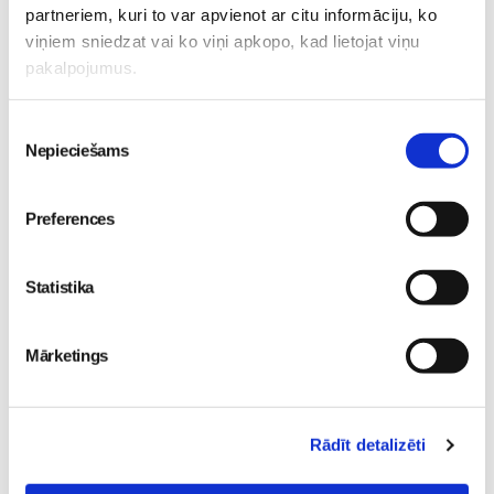
partneriem, kuri to var apvienot ar citu informāciju, ko
viņiem sniedzat vai ko viņi apkopo, kad lietojat viņu
pakalpojumus.
Piekrišanas
Nepieciešams
izvēle
Rīgas vasaras smarža
atgriežas: STENDERS
Preferences
veikalu plauktos atkal
pieejama pieprasītā RĪGA
kolekcija
Sievietēm
Statistika
31. Jul 09:45
Mārketings
Rādīt detalizēti