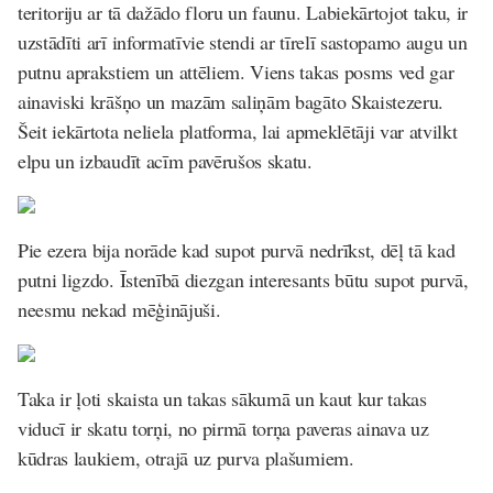
teritoriju ar tā dažādo floru un faunu. Labiekārtojot taku, ir
uzstādīti arī informatīvie stendi ar tīrelī sastopamo augu un
putnu aprakstiem un attēliem. Viens takas posms ved gar
ainaviski krāšņo un mazām saliņām bagāto Skaistezeru.
Šeit iekārtota neliela platforma, lai apmeklētāji var atvilkt
elpu un izbaudīt acīm pavērušos skatu.
Pie ezera bija norāde kad supot purvā nedrīkst, dēļ tā kad
putni ligzdo. Īstenībā diezgan interesants būtu supot purvā,
neesmu nekad mēģinājuši.
Taka ir ļoti skaista un takas sākumā un kaut kur takas
viducī ir skatu torņi, no pirmā torņa paveras ainava uz
kūdras laukiem, otrajā uz purva plašumiem.