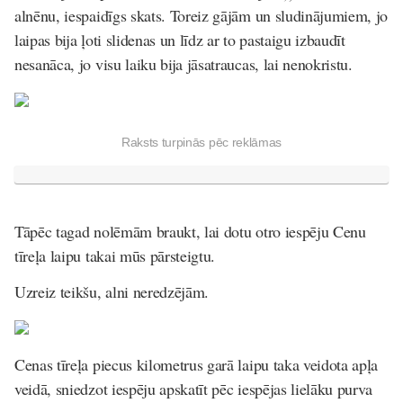
alnēnu, iespaidīgs skats. Toreiz gājām un sludinājumiem, jo
laipas bija ļoti slidenas un līdz ar to pastaigu izbaudīt
nesanāca, jo visu laiku bija jāsatraucas, lai nenokristu.
Raksts turpinās pēc reklāmas
Tāpēc tagad nolēmām braukt, lai dotu otro iespēju Cenu
tīreļa laipu takai mūs pārsteigtu.
Uzreiz teikšu, alni neredzējām.
Cenas tīreļa piecus kilometrus garā laipu taka veidota apļa
veidā, sniedzot iespēju apskatīt pēc iespējas lielāku purva