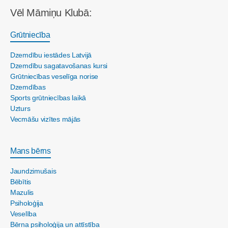
Vēl Māmiņu Klubā:
Grūtniecība
Dzemdību iestādes Latvijā
Dzemdību sagatavošanas kursi
Grūtniecības veselīga norise
Dzemdības
Sports grūtniecības laikā
Uzturs
Vecmāšu vizītes mājās
Mans bērns
Jaundzimušais
Bēbītis
Mazulis
Psiholoģija
Veselība
Bērna psiholoģija un attīstība