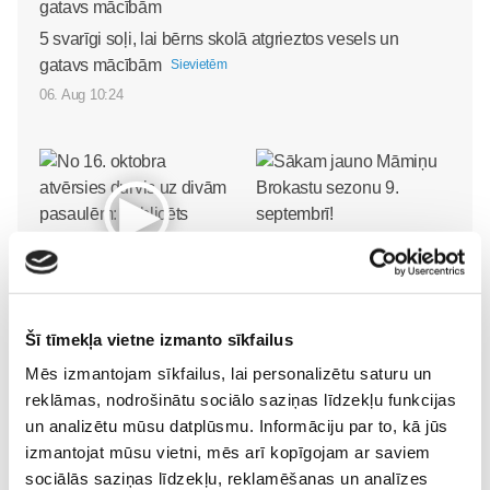
5 svarīgi soļi, lai bērns skolā atgrieztos vesels un
gatavs mācībām
Sievietēm
06. Aug 10:24
Sākam jauno Māmiņu
Brokastu sezonu 9.
No 16. oktobra atvērsies
septembrī!
Sievietēm
durvis uz divām
03. Aug 16:09
Šī tīmekļa vietne izmanto sīkfailus
pasaulēm: publicēts
Mēs izmantojam sīkfailus, lai personalizētu saturu un
filmas “Kristofers un divu
reklāmas, nodrošinātu sociālo saziņas līdzekļu funkcijas
pasauļu atslēga” treileris
un analizētu mūsu datplūsmu. Informāciju par to, kā jūs
Sievietēm
izmantojat mūsu vietni, mēs arī kopīgojam ar saviem
05. Aug 12:00
sociālās saziņas līdzekļu, reklamēšanas un analīzes