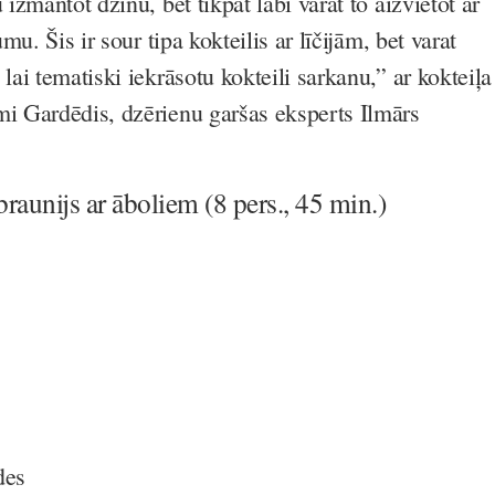
 izmantot džinu, bet tikpat labi varat to aizvietot ar
umu. Šis ir
sour
tipa kokteilis ar līčijām, bet varat
 lai tematiski iekrāsotu kokteili sarkanu,” ar kokteiļa
mi Gardēdis
, dzērienu garšas eksperts Ilmārs
raunijs ar āboliem (8 pers., 45 min.)
des