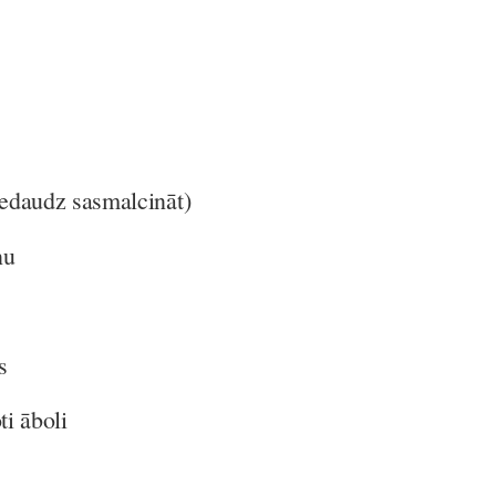
 nedaudz sasmalcināt)
ņu
s
ti āboli