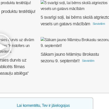
 produktu testētāju!
5 svarīgi soļi, lai bērns skolā atgriezt
vesels un gatavs mācībām
Sievietēm
Sākam jauno Māmiņu Brokastu
rsies durvis uz
sezonu 9. septembrī!
Sievietēm
licēts filmas
pasauļu atslēga”
Lai komentētu, Tev ir jāielogojas