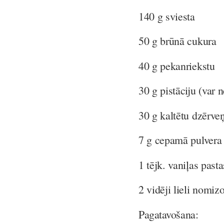
140 g sviesta
50 g brūnā cukura
40 g pekanriekstu
30 g pistāciju (var
30 g kaltētu dzērve
7 g cepamā pulvera
1 tējk. vaniļas pasta
2 vidēji lieli nomizo
Pagatavošana: