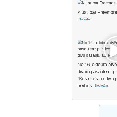
Kļūsti par Freemore
Sievietēm
No 16. oktobra atvē
divām pasaulēm: pub
“Kristofers un divu 
treileris
Sievietēm