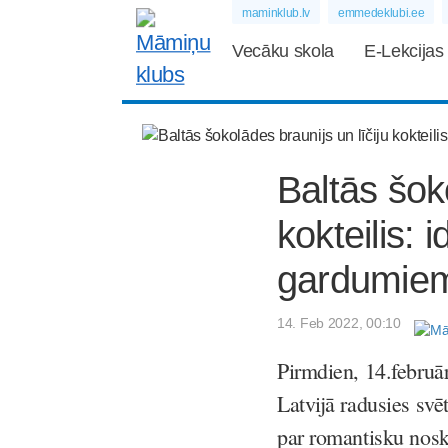
maminklub.lv
emmedeklubi.ee
Vecāku skola
E-Lekcijas
Baltās šoko
kokteilis: 
gardumie
14. Feb 2022, 00:10
Pirmdien,
14.februā
Latvijā radusies svē
par romantisku nosk