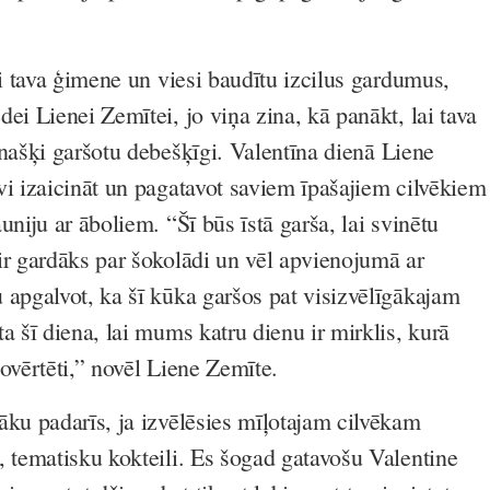
ai tava ģimene un viesi baudītu izcilus gardumus,
dei
Lienei Zemītei, jo viņa zina, kā panākt, lai tava
 našķi garšotu debešķīgi. Valentīna dienā
Liene
vi izaicināt un pagatavot saviem īpašajiem cilvēkiem
uniju ar āboliem. “Šī būs īstā garša, lai svinētu
ir gardāks par šokolādi un vēl apvienojumā ar
 apgalvot, ka šī kūka garšos pat visizvēlīgākajam
a šī diena, lai mums katru dienu ir mirklis, kurā
ovērtēti,” novēl Liene Zemīte.
āku padarīs, ja izvēlēsies mīļotajam cilvēkam
, tematisku kokteili. Es šogad gatavošu
Valentine