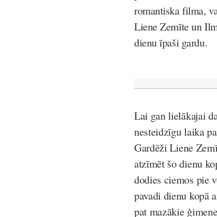
romantiska filma, v
Liene Zemīte un Ilm
dienu īpaši gardu.
Lai gan lielākajai d
nesteidzīgu laika p
Gar
dē
ži
Liene Zemīt
atzīmēt šo dienu ko
dodies ciemos pie v
pavadi dienu kopā ar
pat mazākie ģimenes