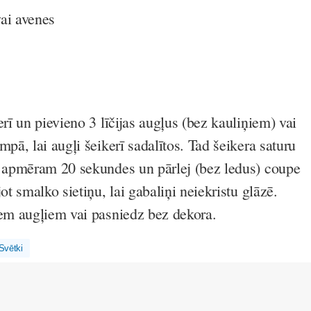
vai avenes
erī un pievieno 3 līčijas augļus (bez kauliņiem) vai
mpā, lai augļi šeikerī sadalītos. Tad šeikera saturu
i apmēram 20 sekundes un pārlej (bez ledus) coupe
jot smalko sietiņu, lai gabaliņi neiekristu glāzē.
iem augļiem vai pasniedz bez dekora.
Svētki