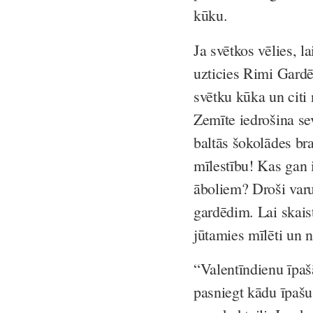
kūku.
Ja svētkos vēlies, l
uzticies
Rimi Gardē
svētku kūka un citi
Zemīte iedrošina se
baltās šokolādes bra
mīlestību! Kas gan 
āboliem? Droši varu
gardēdim. Lai skaist
jūtamies mīlēti un n
“Valentīndienu īpaš
pasniegt kādu īpašu