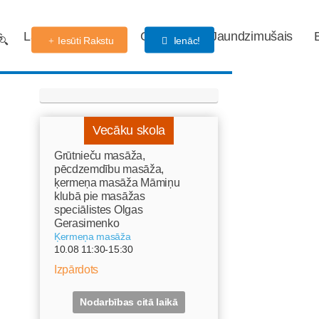
s
Labdarības fonds
Gaidības
Jaundzimušais
Iesūti Rakstu
Ienāc!
Vecāku skola
Grūtnieču masāža,
pēcdzemdību masāža,
ķermeņa masāža Māmiņu
klubā pie masāžas
speciālistes Olgas
Gerasimenko
Ķermeņa masāža
10.08 11:30-15:30
Izpārdots
Nodarbības citā laikā