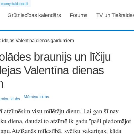
mamyciuklubas.lt
Grūtniecības kalendārs
Forums
TV un Tiešraide
lādes braunijs un līčiju
idejas Valentīna dienas
m
Māmiņu klubs
rī atzīmēsim visu mīlētāju dienu. Lai gan šī nav
tku diena, daudzi to atzīmē ik gadu īpaši piedomājot
aņu.Atzīšanās mīlestībā, svētku vakariņas, kāda