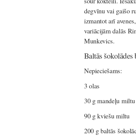
sour
kokteili. Iesaku
degvīnu vai gaišo r
izmantot arī avenes,
variācijām dalās
Ri
Munkevics.
Baltās šokolādes b
Nepieciešams:
3 olas
30 g mandeļu miltu
90 g kviešu miltu
200 g baltās šokolā