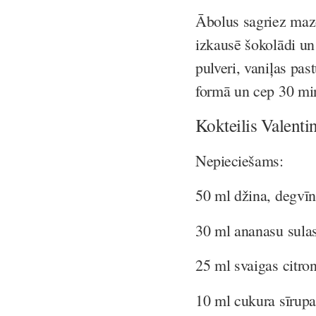
Ābolus sagriez maz
izkausē šokolādi un
pulveri, vaniļas pas
formā un cep 30 mi
Kokteilis
Valenti
Nepieciešams:
50 ml džina, degvīn
30 ml ananasu sula
25 ml svaigas citro
10 ml cukura sīrupa