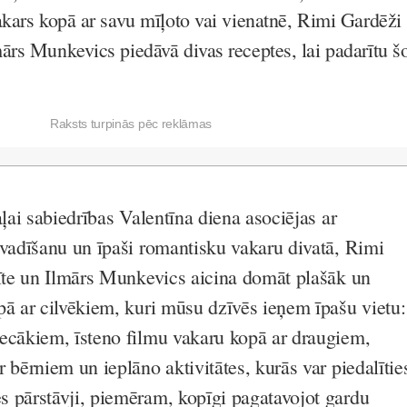
akars kopā ar savu mīļoto vai vienatnē,
Rimi Gardēži
ārs Munkevics piedāvā divas receptes, lai padarītu š
Raksts turpinās pēc reklāmas
aļai sabiedrības Valentīna diena asociējas ar
avadīšanu un īpaši romantisku vakaru divatā,
Rimi
e un Ilmārs Munkevics aicina domāt plašāk un
pā ar cilvēkiem, kuri mūsu dzīvēs ieņem īpašu vietu:
ecākiem, īsteno filmu vakaru kopā ar draugiem,
 bērniem un ieplāno aktivitātes, kurās var piedalītie
 pārstāvji, piemēram, kopīgi pagatavojot gardu