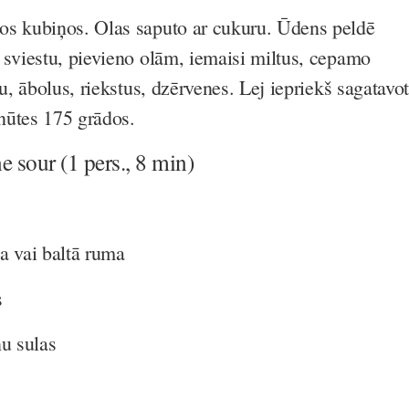
os kubiņos. Olas saputo ar cukuru. Ūdens peldē
 sviestu, pievieno olām, iemaisi miltus, cepamo
tu, ābolus, riekstus, dzērvenes. Lej iepriekš sagatavo
nūtes 175 grādos.
ne sour
(1 pers., 8 min)
a vai baltā ruma
s
nu sulas