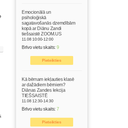
Emocionālā un
o
psiholoģiskā
sagatavošanās dzemdībām
kopā ar Diānu Zandi
tiešsaistē ZOOM.US
11.08 10:00-12:00
Brīvo vietu skaits:
9
Pieteikties
Kā bērnam iekļauties klasē
ar dažādiem bērniem?
Diānas Zandes lekcija
TIEŠSAISTĒ
11.08 12:30-14:30
Brīvo vietu skaits:
7
s
Pieteikties