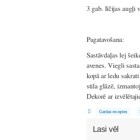
3 gab. līčijas augļi 
Pagatavošana:
Sastāvdaļas lej šeik
avenes. Viegli sasta
kopā ar ledu sakrat
stila glāzē, izmanto
Dekorē ar izvēlētaj
Gardas-receptes
Lasi vēl