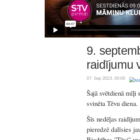
9. septem
raidījumu v
07. Sep 2023, 00:00
Šajā svētdienā mīļi 
svinēta Tēvu diena.
Šīs nedēļas raidīju
pieredzē dalīsies j
Biedrības "Tēvi" va