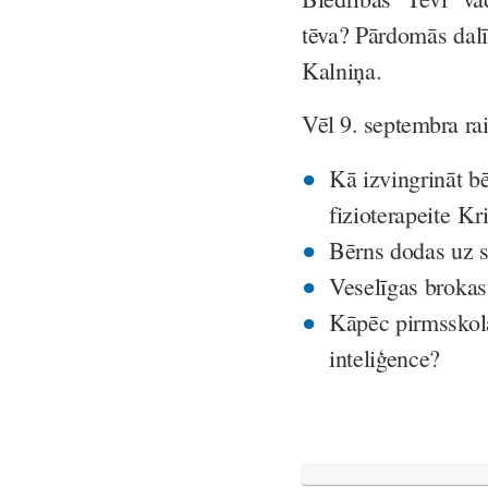
tēva? Pārdomās dalī
Kalniņa.
Vēl 9. septembra rai
Kā izvingrināt bē
fizioterapeite Kr
Bērns dodas uz s
Veselīgas brokast
Kāpēc pirmsskol
inteliģence?