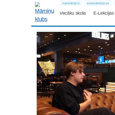
maminklub.lv
emmedeklubi.ee
Vecāku skola
E-Lekcijas