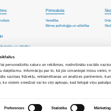
ērns
Pirmsskola
Sko
mušais
Veselība
Grā
Bērna psiholoģija un attīstība
Skol
ija
holoģija un attīstība
sīkfailus
lai personalizētu saturu un reklāmas, nodrošinātu sociālo saziņa
u datplūsmu. Informāciju par to, kā jūs izmantojat mūsu vietni, 
ās saziņas līdzekļu, reklamēšanas un analīzes partneriem, kuri
u, ko viņiem sniedzat vai ko viņi apkopo, kad lietojat viņu pakal
ine@maminuklubs.lv
Reklāma:
reklama@maminuklubs.lv
Vecāku skola:
vecakusk
Preferences
Statistika
Mārketing
Par Māmiņu Klubu