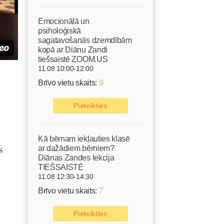
Emocionālā un
psiholoģiskā
sagatavošanās dzemdībām
kopā ar Diānu Zandi
tiešsaistē ZOOM.US
11.08 10:00-12:00
Brīvo vietu skaits:
9
Pieteikties
Kā bērnam iekļauties klasē
s
ar dažādiem bērniem?
Diānas Zandes lekcija
TIEŠSAISTĒ
11.08 12:30-14:30
n
Brīvo vietu skaits:
7
Pieteikties