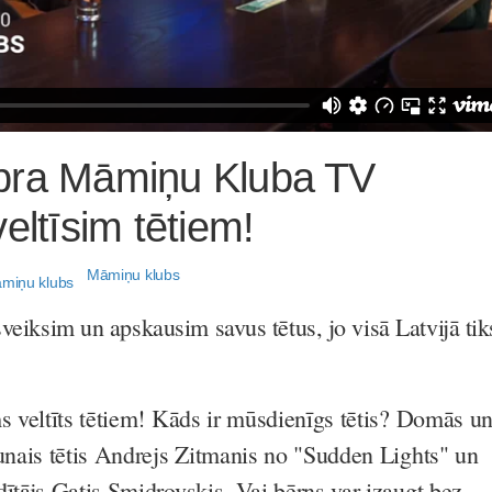
bra Māmiņu Kluba TV
eltīsim tētiem!
Māmiņu klubs
sveiksim un apskausim savus tētus, jo visā Latvijā tik
ms veltīts tētiem! Kāds ir mūsdienīgs tētis? Domās u
aunais tētis Andrejs Zitmanis no "Sudden Lights" un
dītājs Gatis Smidrovskis. Vai bērns var izaugt bez