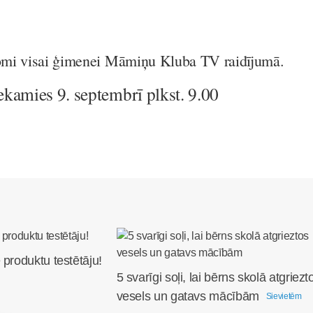
omi visai ģimenei Māmiņu Kluba TV raidījumā.
ekamies 9. septembrī plkst. 9.00
 produktu testētāju!
5 svarīgi soļi, lai bērns skolā atgriezt
vesels un gatavs mācībām
Sievietēm