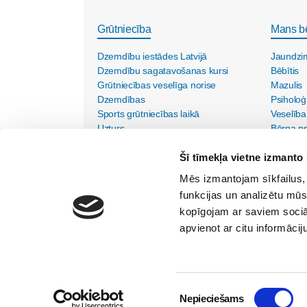
Grūtniecība
Mans b
Dzemdību iestādes Latvijā
Jaundzi
Dzemdību sagatavošanas kursi
Bēbītis
Grūtniecības veselīga norise
Mazulis
Dzemdības
Psiholoģ
Sports grūtniecības laikā
Veselība
Uzturs
Bērna psi
Vecmāšu vizītes mājās
Šī tīmekļa vietne izmanto 
Mēs izmantojam sīkfailus, 
funkcijas un analizētu mūs
kopīgojam ar saviem sociāl
apvienot ar citu informācij
SIA "Lietišķās kreativitātes grupa"
Vīlandes iela 1-2, Rīga, LV - 1010, Tālr. 67350750
Internets:
kristine@maminuklubs.lv
TV raidījums:
krist
Piekrišanas
Nepieciešams
© 2026 Māmiņu klubs
Noteikumi
Reklāma portālā
izvēle