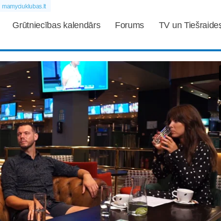
mamyciuklubas.lt
Grūtniecības kalendārs
Forums
TV un Tiešraide