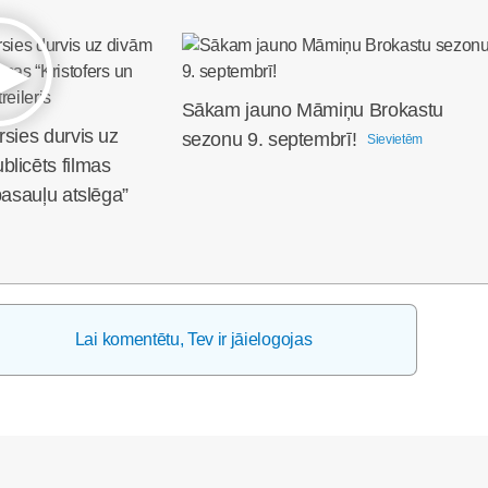
Sākam jauno Māmiņu Brokastu
rsies durvis uz
sezonu 9. septembrī!
Sievietēm
licēts filmas
pasauļu atslēga”
Lai komentētu, Tev ir jāielogojas