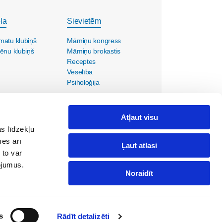
la
Sievietēm
matu klubiņš
Māmiņu kongress
ēnu klubiņš
Māmiņu brokastis
Receptes
Veselība
Psiholoģija
Atļaut visu
s līdzekļu
mēs arī
Ļaut atlasi
 to var
pojumus.
Noraidīt
ola@maminuklubs.lv
s
Rādīt detalizēti
Mamyciuklubas.lt
Emmedeklubi.ee
Maminklub.lv