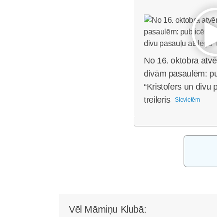
No 16. oktobra atvē
divām pasaulēm: pub
“Kristofers un divu 
treileris
Sievietēm
Vēl Māmiņu Klubā: