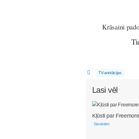
Krāsaini pad
Ti
TV-anotācijas
Lasi vēl
Kļūsti par Freemore
Sievietēm