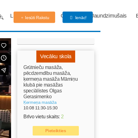
s
Labdarības fonds
Gaidības
Jaundzimušais
Iesūti Rakstu
Ienāc!
Vecāku skola
Grūtnieču masāža,
pēcdzemdību masāža,
ķermeņa masāža Māmiņu
klubā pie masāžas
speciālistes Olgas
Gerasimenko
Ķermeņa masāža
10.08 11:30-15:30
Brīvo vietu skaits:
2
Pieteikties