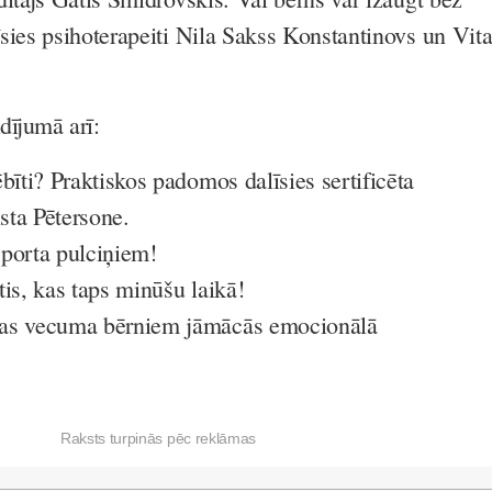
sies psihoterapeiti Nila Sakss Konstantinovs un Vit
dījumā arī:
bīti? Praktiskos padomos dalīsies sertificēta
ista Pētersone.
porta pulciņiem!
is, kas taps minūšu laikā!
as vecuma bērniem jāmācās emocionālā
Raksts turpinās pēc reklāmas