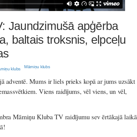
V: Jaundzimušā apģērba
 baltais troksnis, elpceļu
as
Māmiņu klubs
jā adventē. Mums ir liels prieks kopā ar jums uzsākt
Ziemassvētkiem. Viens raidījums, vēl viens, un vēl,
mbra Māmiņu Kluba TV raidījumu sev ērtākajā laikā
lā!