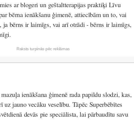
āmies ar blogeri un geštaltterapijas praktiķi Līvu
 par bērna ienākšanu ģimenē, attiecībām un to, vai
, ja bērns ir laimīgs, vai arī otrādi - bērns ir laimīgs,
mīgi.
Raksts turpinās pēc reklāmas
ī mazuļa ienākšana ģimenē rada papildu slodzi, kas,
rī uz jauno vecāku veselību. Tāpēc Superbēbītes
vētdienā devās pie speciālista, lai pārbaudītu savu