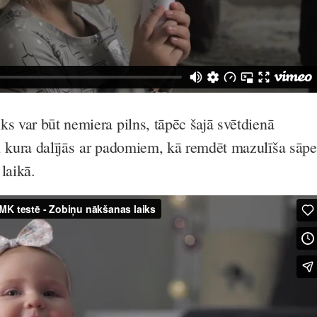
ks var būt nemiera pilns, tāpēc šajā svētdienā
, kura dalījās ar padomiem, kā remdēt mazulīša sāpe
laikā.