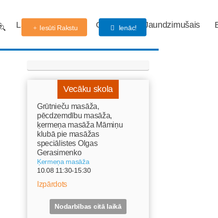
s
Labdarības fonds
Gaidības
Jaundzimušais
Iesūti Rakstu
Ienāc!
Vecāku skola
Grūtnieču masāža,
pēcdzemdību masāža,
ķermeņa masāža Māmiņu
klubā pie masāžas
speciālistes Olgas
Gerasimenko
Ķermeņa masāža
10.08 11:30-15:30
Izpārdots
Nodarbības citā laikā