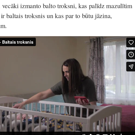
 vecāki izmanto balto troksni, kas palīdz mazulītim
ir baltais troksnis un kas par to būtu jāzina,
am.