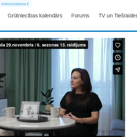
mamyciuklubas.lt
Grūtniecības kalendārs
Forums
TV un Tiešraide