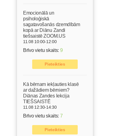
Emocionālā un
psiholoģiskā
sagatavošanās dzemdībām
kopā ar Diānu Zandi
tiešsaistē ZOOM.US
11.08 10:00-12:00
Brīvo vietu skaits:
9
Pieteikties
Kā bērnam iekļauties klasē
ar dažādiem bērniem?
Diānas Zandes lekcija
TIEŠSAISTĒ
11.08 12:30-14:30
Brīvo vietu skaits:
7
Pieteikties