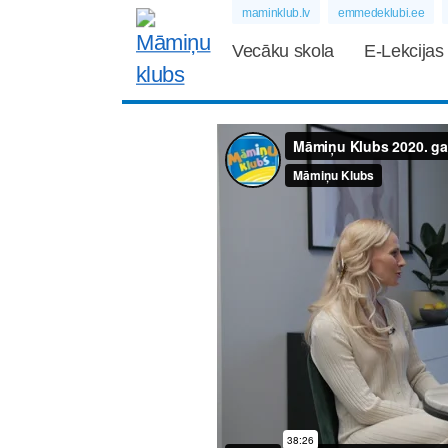
maminklub.lv
emmedeklubi.ee
Vecāku skola
E-Lekcijas