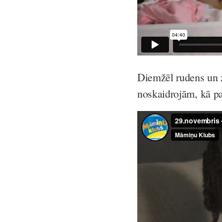
Diemžēl rudens un z
noskaidrojām, kā pa