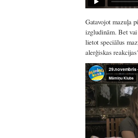
Gatavojot mazuļa pū
izgludinām. Bet vai
lietot speciālus maz
alerģiskas reakcijas