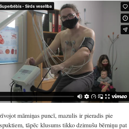
vojot māmiņas puncī, mazulis ir pieradis pie
spuktiem, tāpēc klusums tikko dzimušu bērniņu pat