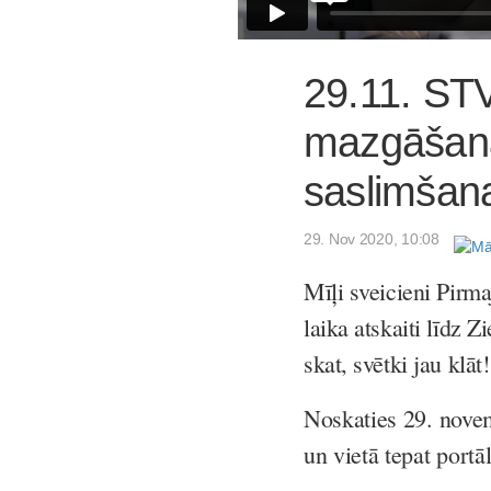
29.11. ST
mazgāšana,
saslimšan
29. Nov 2020, 10:08
Mīļi sveicieni Pirma
laika atskaiti līdz 
skat, svētki jau klāt!
Noskaties 29. nove
un vietā tepat portā