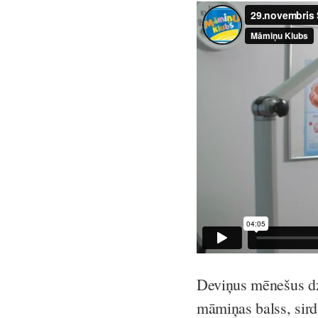
Deviņus mēnešus dzī
māmiņas balss, sird