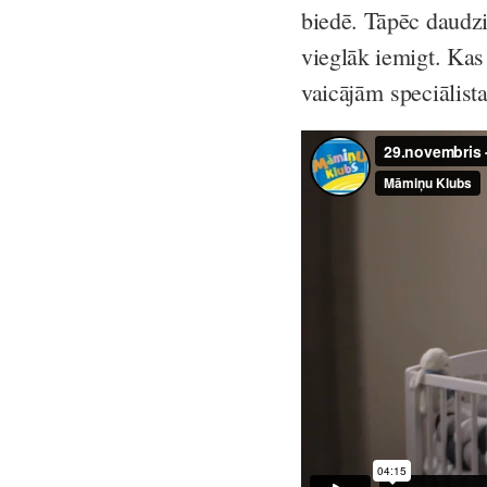
biedē. Tāpēc daudzi
vieglāk iemigt. Kas 
vaicājām speciālist