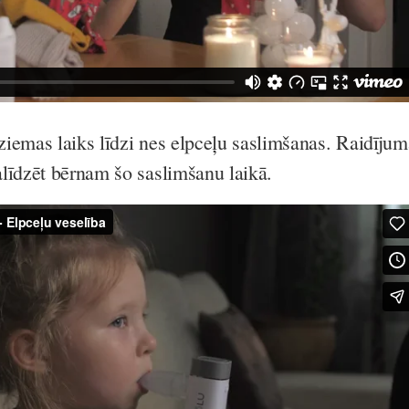
iemas laiks līdzi nes elpceļu saslimšanas. Raidījum
līdzēt bērnam šo saslimšanu laikā.