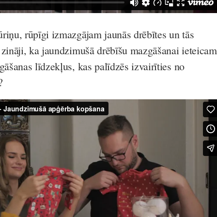
riņu, rūpīgi izmazgājam jaunās drēbītes un tās
 zināji, ka jaundzimušā drēbīšu mazgāšanai ieteicam
gāšanas līdzekļus, kas palīdzēs izvairīties no
?