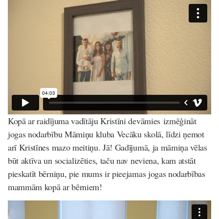
Kopā ar raidījuma vadītāju Kristīni devāmies izmēģināt
jogas nodarbību Māmiņu kluba Vecāku skolā, līdzi ņemot
arī Kristīnes mazo meitiņu. Jā! Gadījumā, ja māmiņa vēlas
būt aktīva un socializēties, taču nav neviena, kam atstāt
pieskatīt bērniņu, pie mums ir pieejamas jogas nodarbības
mammām kopā ar bērniem!