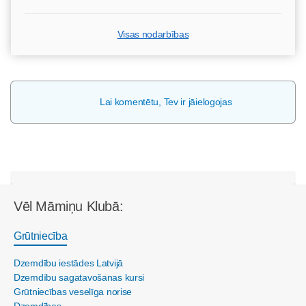
Visas nodarbības
Lai komentētu, Tev ir jāielogojas
Vēl Māmiņu Klubā:
Grūtniecība
Dzemdību iestādes Latvijā
Dzemdību sagatavošanas kursi
Grūtniecības veselīga norise