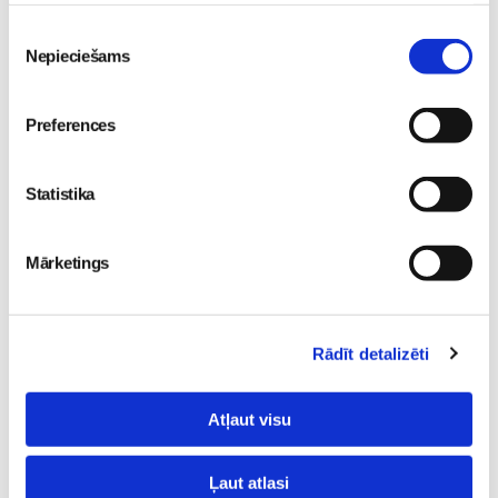
Lasi vēl
Piekrišanas
Nepieciešams
izvēle
Sākam jauno Māmiņu Brokastu sezonu 9. septembrī!
Preferences
Sievietēm
09. Aug 19:00
Statistika
Mārketings
Kļūsti par Freemore
Dāmu Projekts 2026 -
produktu testētāju!
Sieviešu iedvesmas
Sievietēm
Rādīt detalizēti
diena
Sievietēm
06. Aug 20:04
09. Aug 18:52
Atļaut visu
Ļaut atlasi