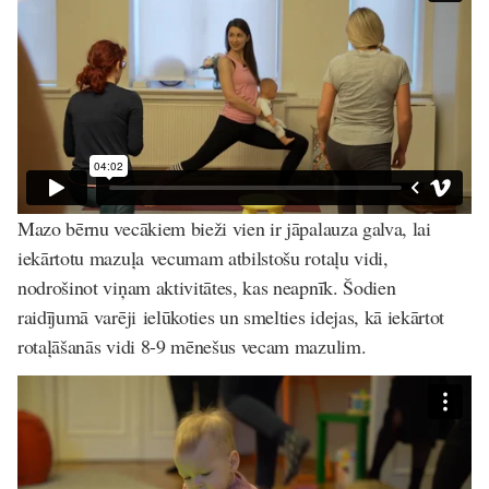
Mazo bērnu vecākiem bieži vien ir jāpalauza galva, lai
iekārtotu mazuļa vecumam atbilstošu rotaļu vidi,
nodrošinot viņam aktivitātes, kas neapnīk. Šodien
raidījumā varēji ielūkoties un smelties idejas, kā iekārtot
rotaļāšanās vidi 8-9 mēnešus vecam mazulim.