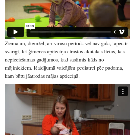
Ziema un, diemžēl, arī vīrusu periods vēl nav galā, tāpēc ir
svarīgi, lai ģimenes aptieciņā atrastos akūtākās lietas, kas
nepieciešamas gadījumos, kad saslimis kāds no
mājiniekiem. Raidījumā vaicājām pediatrei pēc padoma,
kam būtu jāatrodas mājas aptieciņā.