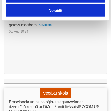
Noraidīt
5 svarīgi soļi, lai bērns
skolā atgrieztos vesels un
gatavs mācībām
Sievietēm
06. Aug 10:24
Vecāku skola
Emocionālā un psiholoģiskā sagatavošanās
dzemdībām kopā ar Diānu Zandi tiešsaistē ZOOM.US