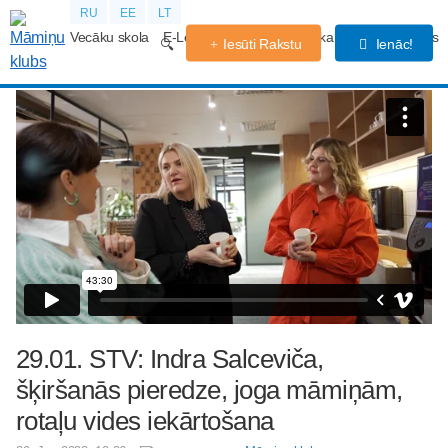
RU
EE
LT
Vecāku skola
E-Lekcijas
Grūtniecības kalendārs
Forums
Iesūti Rakstu
Ienāc!
29.01. STV: Indra Salceviča,
šķiršanās pieredze, joga māmiņām,
rotaļu vides iekārtošana