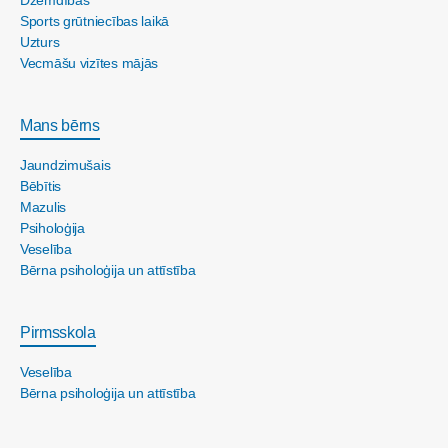
Dzemdības
Sports grūtniecības laikā
Uzturs
Vecmāšu vizītes mājās
Mans bērns
Jaundzimušais
Bēbītis
Mazulis
Psiholoģija
Veselība
Bērna psiholoģija un attīstība
Pirmsskola
Veselība
Bērna psiholoģija un attīstība