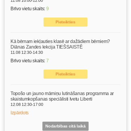
11.08 10:00-12:00
Brīvo vietu skaits:
9
Pieteikties
Kā bērnam iekļauties klasē ar dažādiem bērniem?
Diānas Zandes lekcija TIEŠSAISTĒ
11.08 12:30-14:30
Brīvo vietu skaits:
7
Pieteikties
Topošo un jauno māmiņu lutināšanas programma ar
skaistumkopšanas speciālisti Ivetu Liberti
12.08 12:30-17:00
Izpārdots
Nodarbības citā laikā