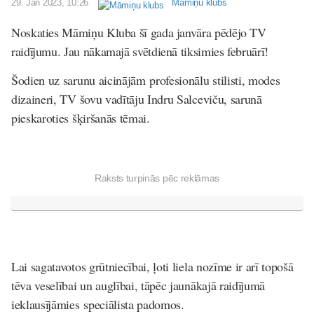
29. Jan 2023, 10:26
Māmiņu klubs
Noskaties Māmiņu Kluba šī gada janvāra pēdējo TV
raidījumu. Jau nākamajā svētdienā tiksimies februārī!
Šodien uz sarunu aicinājām profesionālu stilisti, modes
dizaineri, TV šovu vadītāju Indru Salceviču, sarunā
pieskaroties šķiršanās tēmai.
Raksts turpinās pēc reklāmas
Lai sagatavotos grūtniecībai, ļoti liela nozīme ir arī topošā
tēva veselībai un auglībai, tāpēc jaunākajā raidījumā
ieklausījāmies speciālista padomos.