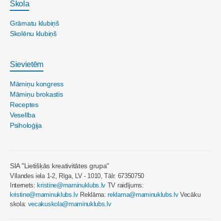
Skola
Grāmatu klubiņš
Skolēnu klubiņš
Sievietēm
Māmiņu kongress
Māmiņu brokastis
Receptes
Veselība
Psiholoģija
SIA "Lietišķās kreativitātes grupa"
Vīlandes iela 1-2, Rīga, LV - 1010, Tālr. 67350750
Internets:
kristine@maminuklubs.lv
TV raidījums:
kristine@maminuklubs.lv
Reklāma:
reklama@maminuklubs.lv
Vecāku
skola:
vecakuskola@maminuklubs.lv