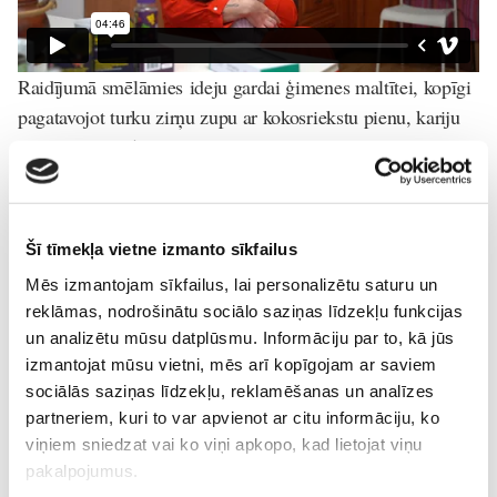
Raidījumā smēlāmies ideju gardai ģimenes maltītei, kopīgi
pagatavojot turku zirņu zupu ar kokosriekstu pienu, kariju
un tunci. Izmēģini arī savās mājās!
Šī tīmekļa vietne izmanto sīkfailus
Mēs izmantojam sīkfailus, lai personalizētu saturu un
reklāmas, nodrošinātu sociālo saziņas līdzekļu funkcijas
un analizētu mūsu datplūsmu. Informāciju par to, kā jūs
izmantojat mūsu vietni, mēs arī kopīgojam ar saviem
sociālās saziņas līdzekļu, reklamēšanas un analīzes
partneriem, kuri to var apvienot ar citu informāciju, ko
viņiem sniedzat vai ko viņi apkopo, kad lietojat viņu
pakalpojumus.
TV