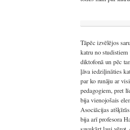
Tāpēc izvēlējos sar
katru no studistiem 
diktofonā un pēc tam
ļāva iedziļināties k
par ko runāju ar vis
pedagogiem, pret līd
bija vienojošais elem
Asociācijas atšķīrās,
bija arī profesora 
savukārt ļauj vērot, 