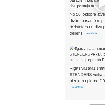
No 16. oktobra atvē
divām pasaulēm: pub
“Kristofers un divu 
treileris
Sievietēm
Rīgas vasaras smar
STENDERS veikalu 
pieejama pieprasītā
Sievietēm