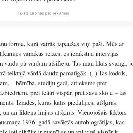
Raksts turpinās pēc reklāmas
unu formu, kurā vairāk izpaužas viņi paši. Mēs ar
tikāmies vairākas reizes, es ierakstīju intervijas
 vārdu pa vārdam atšifrēju. Tas man likās svarīgi, j
atrā teiktajā vārdā daudz pamatīgāk. (..) Tas kodols,
iem, – bērnība, studiju gadi, attieksme pret
zbiedriem, pret teātri vispār, pret savu skolu – tas
ents. Izrādes, kurās katrs piedalījies, atšķīrās.
 un arī likteņa līnijas atšķīrās. Vienojošais faktors
Hausmaņa 1976. gadā savāktās autobiogrāfijas, kas
cik ļoti cilvēks ir mainījies un vai viņš vispār ir