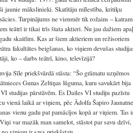
ši jaunie mākslinieki. Skatītāju mīlestība, kritiķu
 sācies. Turpinājums ne vienmēr tik rožains – katram
m teātrī ir tikai trīs štata aktieri. Nu jau dažiem apaļ
 gadu skaitlim. Kas ar šiem aktieriem un režisoriem
eātra fakultātes beigšanas, ko viņiem devušas studija
āji, ko – darbs teātrī, kino, televīzijā?
vija Sīle priekšvārdā stāsta: “Šo grāmatu uzņēmos
inātnieces Gunas Zeltiņas lūguma, kuru savukārt bija
 VI studijas pārstāvēm. Es Dailes VI studiju pazīstu
nācu vienā laikā ar viņiem, pēc Ādolfa Šapiro Jaunatn
šanas vienu gadu pat pamācījos kopā ar viņiem. Tas i
. Viņi var mazāk man samelot, stāstot par savu dzīvi,
 no viņiem ir savs priekšstats.