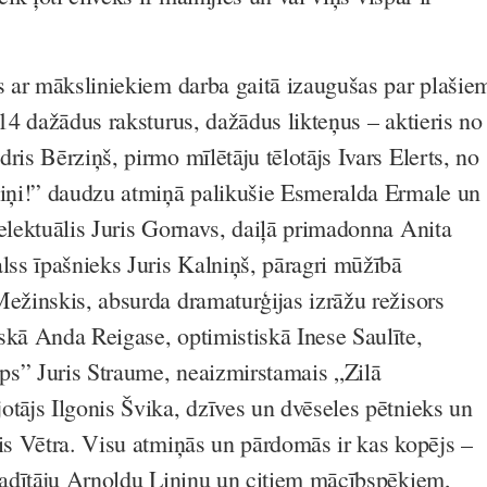
as ar māksliniekiem darba gaitā izaugušas par plašie
 14 dažādus raksturus, dažādus likteņus – aktieris no
ris Bērziņš, pirmo mīlētāju tēlotājs Ivars Elerts, no
jiņi!” daudzu atmiņā palikušie Esmeralda Ermale un
telektuālis Juris Gornavs, daiļā primadonna Anita
alss īpašnieks Juris Kalniņš, pāragri mūžībā
Mežinskis, absurda dramaturģijas izrāžu režisors
skā Anda Reigase, optimistiskā Inese Saulīte,
ips” Juris Straume, neaizmirstamais „Zilā
otājs Ilgonis Švika, dzīves un dvēseles pētnieks un
ris Vētra. Visu atmiņās un pārdomās ir kas kopējs –
 vadītāju Arnoldu Liniņu un citiem mācībspēkiem,