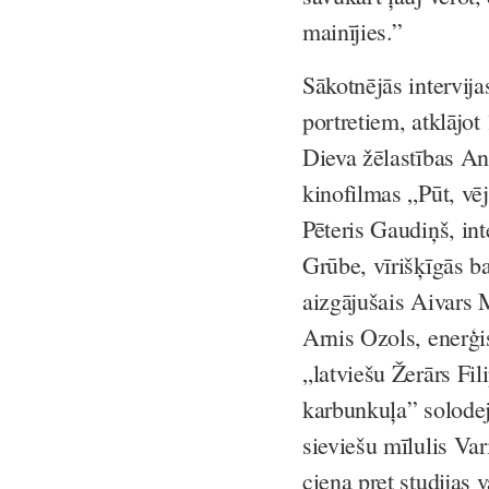
mainījies.”
Sākotnējās intervij
portretiem, atklājot
Dieva žēlastības And
kinofilmas „Pūt, vē
Pēteris Gaudiņš, in
Grūbe, vīrišķīgās b
aizgājušais Aivars 
Arnis Ozols, enerģi
„latviešu Žerārs Fil
karbunkuļa” solodej
sieviešu mīlulis Va
cieņa pret studijas