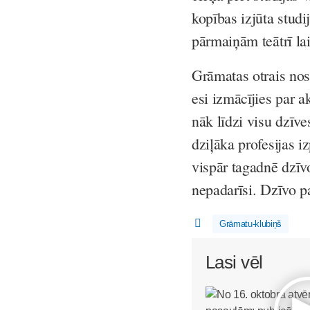
kopības izjūta stud
pārmaiņām teātrī la
Grāmatas otrais nos
esi izmācījies par ak
nāk līdzi visu dzīve
dziļāka profesijas i
vispār tagadnē dzīv
nepadarīsi. Dzīvo pa
Grāmatu-klubiņš
Lasi vēl