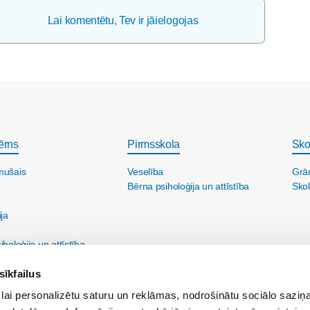
Lai komentētu, Tev ir jāielogojas
ērns
Pirmsskola
Sko
mušais
Veselība
Grā
Bērna psiholoģija un attīstība
Skol
ija
holoģija un attīstība
sīkfailus
lai personalizētu saturu un reklāmas, nodrošinātu sociālo saziņa