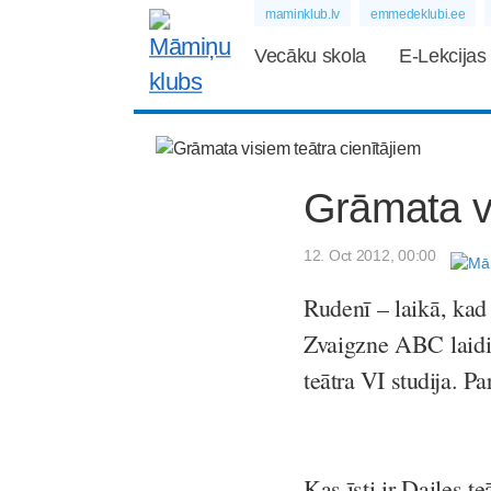
maminklub.lv
emmedeklubi.ee
Vecāku skola
E-Lekcijas
Grāmata vi
12. Oct 2012, 00:00
Rudenī – laikā, kad 
Zvaigzne ABC laidi
teātra VI studija. Pa
Kas īsti ir Dailes t