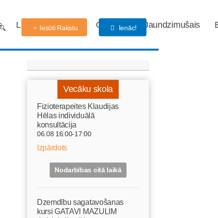
s
Labdarības fonds
Gaidības
Jaundzimušais
Iesūti Rakstu
Ienāc!
Vecāku skola
Fizioterapeites Klaudijas
Hēlas individuālā
konsultācija
06.08 16:00-17:00
Izpārdots
Nodarbības citā laikā
Dzemdību sagatavošanas
kursi GATAVI MAZULIM