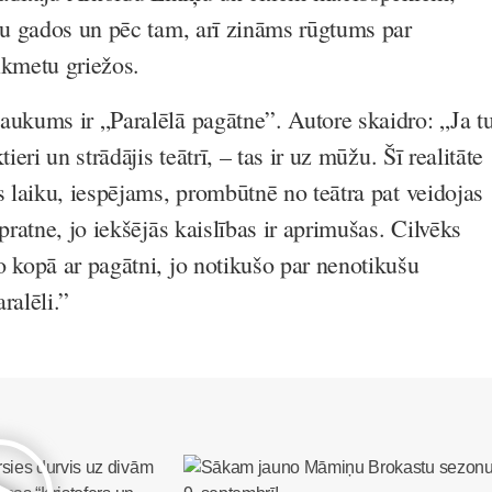
iju gados un pēc tam, arī zināms rūgtums par
ikmetu griežos.
aukums ir „Paralēlā pagātne”. Autore skaidro: „Ja t
tieri un strādājis teātrī, – tas ir uz mūžu. Šī realitāte
s laiku, iespējams, prombūtnē no teātra pat veidojas
zpratne, jo iekšējās kaislības ir aprimušas. Cilvēks
o kopā ar pagātni, jo notikušo par nenotikušu
ralēli.”