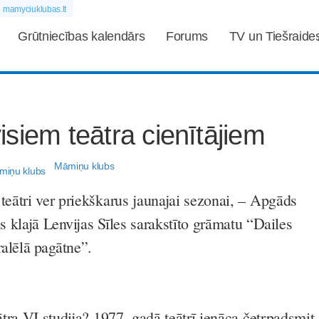
mamyciuklubas.lt
Grūtniecības kalendārs
Forums
TV un Tiešraide
siem teātra cienītājiem
Māmiņu klubs
teātri ver priekškarus jaunajai sezonai, – Apgāds
s klajā
Lenvijas Sīles
sarakstīto grāmatu
“Dailes
ralēlā pagātne”.
eātra VI studija? 1977. gadā teātrī ienāca četrpadsmit