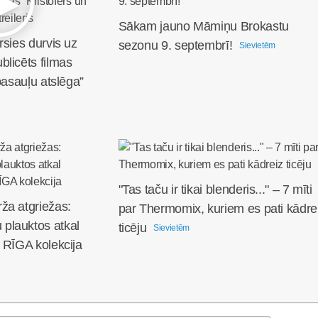
Sākam jauno Māmiņu Brokastu
rsies durvis uz
sezonu 9. septembrī!
Sievietēm
licēts filmas
pasauļu atslēga”
"Tas taču ir tikai blenderis..." – 7 mīti
ža atgriežas:
par Thermomix, kuriem es pati kādre
plauktos atkal
ticēju
Sievietēm
 RĪGA kolekcija