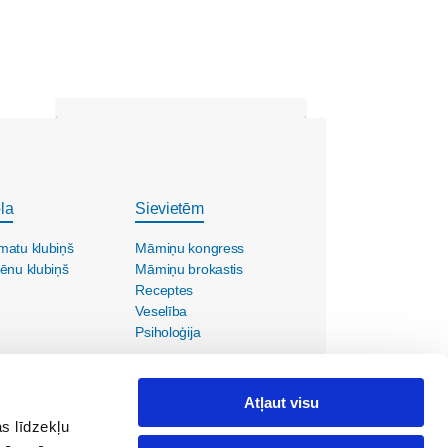
la
Sievietēm
matu klubiņš
Māmiņu kongress
ēnu klubiņš
Māmiņu brokastis
Receptes
Veselība
Psiholoģija
Atļaut visu
s līdzekļu