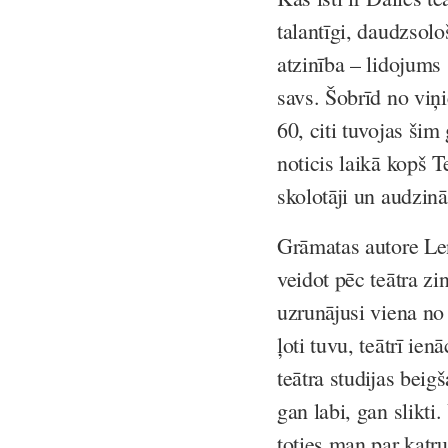
talantīgi, daudzsolo
atzinība – lidojums
savs. Šobrīd no viņie
60, citi tuvojas šim
noticis laikā kopš T
skolotāji un audzināt
Grāmatas autore Len
veidot pēc teātra z
uzrunājusi viena no
ļoti tuvu, teātrī ie
teātra studijas beig
gan labi, gan slikti
toties man par katru