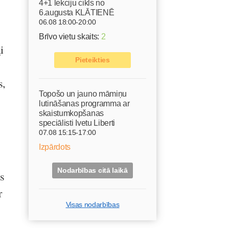
4+1 lekciju cikls no
6.augusta KLĀTIENĒ
06.08 18:00-20:00
Brīvo vietu skaits:
2
i
Pieteikties
s,
Topošo un jauno māmiņu
lutināšanas programma ar
skaistumkopšanas
speciālisti Ivetu Liberti
07.08 15:15-17:00
Izpārdots
Nodarbības citā laikā
es
r
Visas nodarbības