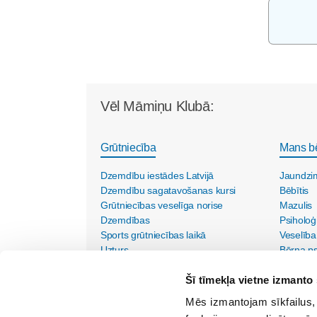
Vēl Māmiņu Klubā:
Grūtniecība
Mans b
Dzemdību iestādes Latvijā
Jaundzi
Dzemdību sagatavošanas kursi
Bēbītis
Grūtniecības veselīga norise
Mazulis
Dzemdības
Psiholoģ
Sports grūtniecības laikā
Veselība
Uzturs
Bērna psi
Vecmāšu vizītes mājās
Šī tīmekļa vietne izmanto 
Mēs izmantojam sīkfailus, 