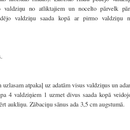
 valdziņu no atliktajiem un nocelto pārvelk pār
ēdējo valdziņu saada kopā ar pirmo valdziņu 
.
m uzlasam atpakaļ uz adatām visus valdziņus un ad
k pa 4 valdziņiem 1 uzmet divus saada kopā veidoj
ērt aukliņu. Zābaciņu sānus ada 3,5 cm augstumā.