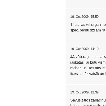
19. Oct 2009, 15:50
Tīru aitas vilnu gan 
spec. bērnu dzijām, tā
19. Oct 2009, 14:10
Jā, zābaciņu cena atkar
jāskatās, lai būtu vi
mohēru, nu tas nav lēti
fices sanāk vairāk un 
19. Oct 2009, 12:39
Savus zaļos zābaciņus 
bērniņam kad adīju, ta