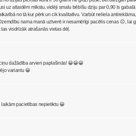
usi uz atlaidēm mīkstu, vidēji smalu bēbīšu dziju par 0,90 ls gabalā
arībā no tā kur pērk un cik kvalitatīvu. Varbūt neliela antireklāma
e Dzemdību nama manā uztverē ir nesamērīgi pacēlis cenas ☹, lai 
t tas visdrīzāk atrašanās vietas dēļ.
aciņu dažādība arvien paplašinās! 😀😀😀
vējo variantu 😀
n laikām pacietības nepietiktu 😀