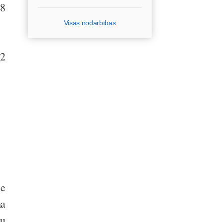
 8
Visas nodarbības
12
ie
ma
ņu