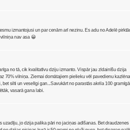
neesmu izmantojusi un par cenām arī nezinu. Es adu no Adelē pirkt
 vilniņa nav asa 😀
īga no tā, cik kvalitatīvu dziju izmanto. Vispār jau zīdainīšu dzija
smaz 70% vilniņa. Ziemai domātajiem pielieku vēl pavedienu kazlēn
, bet silti un veselīgi gan...Savukārt no parastās akrila 100 gramīg
lētāk, vasarā gana labi.
uzadīju, jo dzija palika pāri no jaciņas adīšanas. Bet draudzenes
d no dzijas piciņas kurā ir 50 grami ne gluži puse, bet diezgan pali