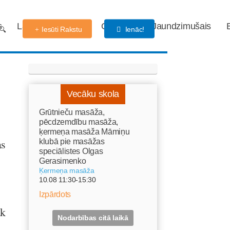
s
Labdarības fonds
Gaidības
Jaundzimušais
Iesūti Rakstu
Ienāc!
Vecāku skola
Grūtnieču masāža,
pēcdzemdību masāža,
ķermeņa masāža Māmiņu
as
klubā pie masāžas
speciālistes Olgas
Gerasimenko
Ķermeņa masāža
10.08 11:30-15:30
Izpārdots
āk
Nodarbības citā laikā