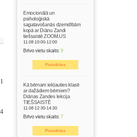
Emocionālā un
psiholoģiskā
sagatavošanās dzemdībām
kopā ar Diānu Zandi
tiešsaistē ZOOM.US
11.08 10:00-12:00
Brīvo vietu skaits:
9
Pieteikties
 1
Kā bērnam iekļauties klasē
ar dažādiem bērniem?
Diānas Zandes lekcija
TIEŠSAISTĒ
11.08 12:30-14:30
 4
Brīvo vietu skaits:
7
Pieteikties