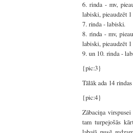
6. rinda - mv, piea
labiski, pieaudzēt 1
7. rinda - labiski.
8. rinda - mv, piea
labiski, pieaudzēt 1
9. un 10. rinda - lab
{pic:3}
Tālāk ada 14 rindas 
{pic:4}
Zābaciņa virspusei
tam turpejošās kārt
labajā pusē redzam