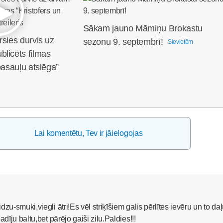
Sākam jauno Māmiņu Brokastu
rsies durvis uz
sezonu 9. septembrī!
Sievietēm
licēts filmas
pasauļu atslēga”
Lai komentētu, Tev ir jāielogojas
zu-smuki,viegli ātri!Es vēl striķīšiem galis pērlītes ievēru un to da
adīju baltu,bet pārējo gaiši zilu.Paldies!!!