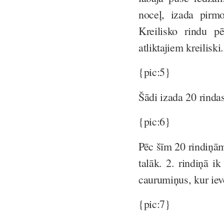
noceļ, izada pirmo
Kreilisko rindu p
atliktajiem kreiliski.
{pic:5}
Šādi izada 20 rindas
{pic:6}
Pēc šīm 20 rindiņā
talāk. 2. rindiņā i
caurumiņus, kur iev
{pic:7}