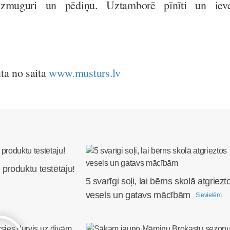
izmuguri un pēdiņu. Uztamborē pīnīti un iev
ta no saita
www.musturs.lv
 produktu testētāju!
5 svarīgi soļi, lai bērns skolā atgriezt
vesels un gatavs mācībām
Sievietēm