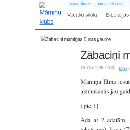
maminklub.lv
emmedeklubi.ee
Vecāku skola
E-Lekcijas
Zābaciņi 
18. Oct 2009, 00:00
Māmiņa Elīna iesūtī
aizraušanās jau gaid
{pic:1}
Ada ar 2 adatām: 
tekstā mv), kopā 47