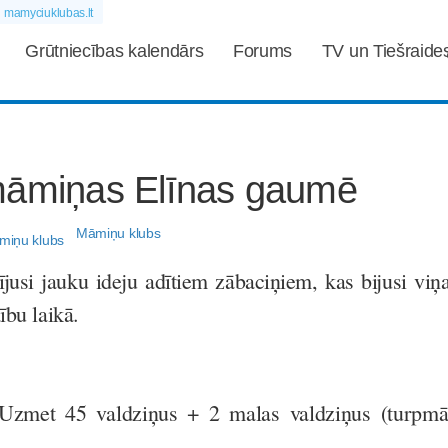
mamyciuklubas.lt
Grūtniecības kalendārs
Forums
TV un Tiešraide
māmiņas Elīnas gaumē
Māmiņu klubs
jusi jauku ideju adītiem zābaciņiem, kas bijusi viņ
ību laikā.
Uzmet 45 valdziņus + 2 malas valdziņus (turpm
.