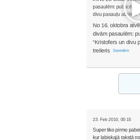
No 16. oktobra atvē
divām pasaulēm: pub
“Kristofers un divu 
treileris
Sievietēm
23. Feb 2010, 00:15
Super tiko pirmo pabeid
kur labiskajā rakstā no