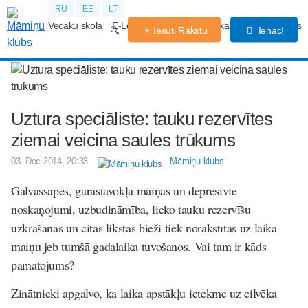
RU
EE
LT
Vecāku skola
E-Lekcijas
Grūtniecības kalendārs
Forums
Iesūti Rakstu
Ienāc!
Uztura speciāliste: tauku rezervītes
ziemai veicina saules trūkums
03. Dec 2014, 20:33
Māmiņu klubs
Galvassāpes, garastāvokļa maiņas un depresīvie
noskaņojumi, uzbudināmība, lieko tauku rezervīšu
uzkrāšanās un citas likstas bieži tiek norakstītas uz laika
maiņu jeb tumšā gadalaika tuvošanos. Vai tam ir kāds
pamatojums?
Zinātnieki apgalvo, ka laika apstākļu ietekme uz cilvēka