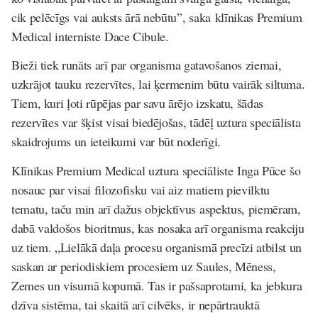
cik pelēcīgs vai auksts ārā nebūtu”, saka
klīnikas Premium
Medical interniste
Dace Cibule
.
Bieži tiek runāts arī par organisma gatavošanos ziemai,
uzkrājot tauku rezervītes, lai ķermenim būtu vairāk siltuma.
Tiem, kuri ļoti rūpējas par savu ārējo izskatu, šādas
rezervītes var šķist visai biedējošas, tādēļ uztura speciālista
skaidrojums un ieteikumi var būt noderīgi.
Klīnikas Premium Medical uztura speciāliste
Inga Pūce
šo
nosauc par visai filozofisku vai aiz matiem pievilktu
tematu, taču min arī dažus objektīvus aspektus, piemēram,
dabā valdošos bioritmus, kas nosaka arī organisma reakciju
uz tiem. „Lielākā daļa procesu organismā precīzi atbilst un
saskan ar periodiskiem procesiem uz Saules, Mēness,
Zemes un visumā kopumā. Tas ir pašsaprotami, ka jebkura
dzīva sistēma, tai skaitā arī cilvēks, ir nepārtrauktā