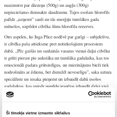
neaizmirst par dārzeņu (500g) un augļu (300g)
nepieciešamo diennakts daudzumu
. Tajos esošais hlorofils
palīdz „uzņemt” sauli un tās enerģiju tumšākos gada
mēnešos, uzpildot cilvēka šūnu hlorofila rezerves.
Otrs aspekts, ko Inga Pūce nodēvē par garīgi – subjektīvu,
ir cilvēka paša attieksme pret notiekošajiem procesiem
dabā. „Pēc gaišās un saulainās vasaras vienai daļai cilvēku
ir grūti pierast pie aukstāka un tumšāka gadalaika, kas tos
emocionāli padara grūtsirdīgus, un mierinājums bieži tiek
nodrošināts ar ēdienu, bet diemžēl neveselīgu”, saka uztura
speciāliste un
iesaka pieņemt un izbaudīt dabā esošos
gadalaikus, kas sniedz papildu iespējas izbaudīt dzīvi visā
tās krāšņumā.
Ja nu tomēr jūtams, ka nelāgais noskaņojums pātrop
liekajos kilogramos, nav ieteicams ķerties pie badošanās
Šī tīmekļa vietne izmanto sīkfailus