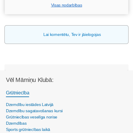
Visas nodarbības
Lai komentētu, Tev ir jāielogojas
Vēl Māmiņu Klubā:
Grūtniecība
Dzemdību iestādes Latvijā
Dzemdību sagatavošanas kursi
Grūtniecības veselīga norise
Dzemdības
Sports grūtniecības laikā