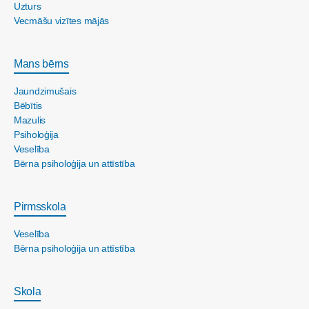
Uzturs
Vecmāšu vizītes mājās
Mans bērns
Jaundzimušais
Bēbītis
Mazulis
Psiholoģija
Veselība
Bērna psiholoģija un attīstība
Pirmsskola
Veselība
Bērna psiholoģija un attīstība
Skola