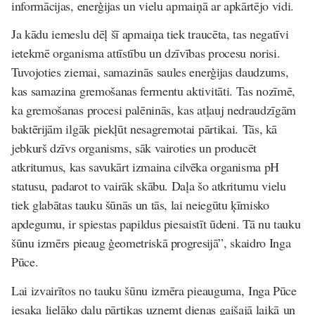
informācijas, enerģijas un vielu apmaiņā ar apkārtējo vidi.
Ja kādu iemeslu dēļ šī apmaiņa tiek traucēta, tas negatīvi
ietekmē organisma attīstību un dzīvības procesu norisi.
Tuvojoties ziemai, samazinās saules enerģijas daudzums,
kas samazina gremošanas fermentu aktivitāti. Tas nozīmē,
ka gremošanas procesi palēninās, kas atļauj nedraudzīgām
baktērijām ilgāk piekļūt nesagremotai pārtikai.
Tās, kā
jebkurš dzīvs organisms, sāk vairoties un producēt
atkritumus, kas savukārt izmaina cilvēka organisma pH
statusu, padarot to vairāk skābu. Daļa šo atkritumu vielu
tiek glabātas tauku šūnās un tās, lai neiegūtu ķīmisko
apdegumu, ir spiestas papildus piesaistīt ūdeni. Tā nu tauku
šūnu izmērs pieaug ģeometriskā progresijā
”, skaidro Inga
Pūce.
Lai izvairītos no tauku šūnu izmēra pieauguma,
Inga Pūce
iesaka
lielāko daļu pārtikas uzņemt dienas gaišajā laikā
un