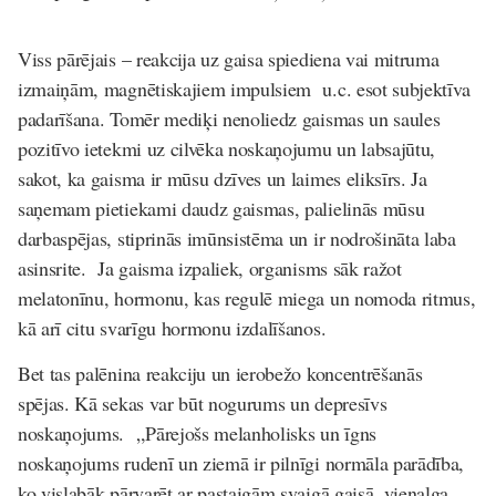
Viss pārējais – reakcija uz gaisa spiediena vai mitruma
izmaiņām, magnētiskajiem impulsiem u.c. esot subjektīva
padarīšana. Tomēr mediķi nenoliedz gaismas un saules
pozitīvo ietekmi uz cilvēka noskaņojumu un labsajūtu,
sakot, ka gaisma ir mūsu dzīves un laimes eliksīrs. Ja
saņemam pietiekami daudz gaismas, palielinās mūsu
darbaspējas, stiprinās imūnsistēma un ir nodrošināta laba
asinsrite. Ja gaisma izpaliek, organisms sāk ražot
melatonīnu, hormonu, kas regulē miega un nomoda ritmus,
kā arī citu svarīgu hormonu izdalīšanos.
Bet tas palēnina reakciju un ierobežo koncentrēšanās
spējas. Kā sekas var būt nogurums un depresīvs
noskaņojums.
„Pārejošs melanholisks un īgns
noskaņojums rudenī un ziemā ir pilnīgi normāla parādība,
ko vislabāk pārvarēt ar pastaigām svaigā gaisā, vienalga,