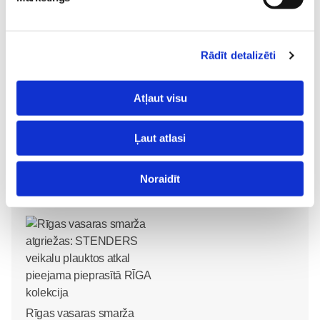
Sākam jauno Māmiņu
Rādīt detalizēti
Brokastu sezonu 9.
No 16. oktobra atvērsies
septembrī!
Sievietēm
durvis uz divām
03. Aug 16:09
Atļaut visu
pasaulēm: publicēts
filmas “Kristofers un divu
Ļaut atlasi
pasauļu atslēga” treileris
Sievietēm
Noraidīt
05. Aug 12:00
Rīgas vasaras smarža