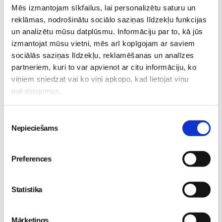
vai krasām diētām, bet izvēlēties kādu pareizas un veselīgas
Mēs izmantojam sīkfailus, lai personalizētu saturu un
notievēšanas programmu.
reklāmas, nodrošinātu sociālo saziņas līdzekļu funkcijas
un analizētu mūsu datplūsmu. Informāciju par to, kā jūs
Kā tu rudenī sargi savu organismu no ēšanas
izmantojat mūsu vietni, mēs arī kopīgojam ar saviem
pārmērībām?
sociālās saziņas līdzekļu, reklamēšanas un analīzes
partneriem, kuri to var apvienot ar citu informāciju, ko
Jauno-Māmiņu-Klubs
Sieviete--māmiņa
Veselība
viņiem sniedzat vai ko viņi apkopo, kad lietojat viņu
Veselības-klubiņš
Viss-par-ģimeni
pakalpojumus.
Lasi vēl
Piekrišanas
Nepieciešams
izvēle
5 svarīgi soļi, lai bērns skolā atgrieztos vesels un
Preferences
gatavs mācībām
Sievietēm
06. Aug 10:24
Statistika
Mārketings