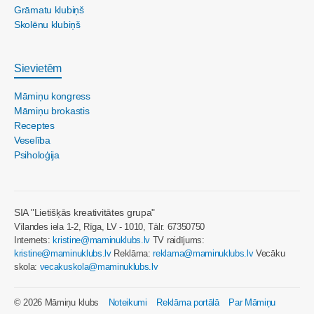
Grāmatu klubiņš
Skolēnu klubiņš
Sievietēm
Māmiņu kongress
Māmiņu brokastis
Receptes
Veselība
Psiholoģija
SIA "Lietišķās kreativitātes grupa"
Vīlandes iela 1-2, Rīga, LV - 1010, Tālr. 67350750
Internets:
kristine@maminuklubs.lv
TV raidījums:
kristine@maminuklubs.lv
Reklāma:
reklama@maminuklubs.lv
Vecāku
skola:
vecakuskola@maminuklubs.lv
© 2026 Māmiņu klubs
Noteikumi
Reklāma portālā
Par Māmiņu