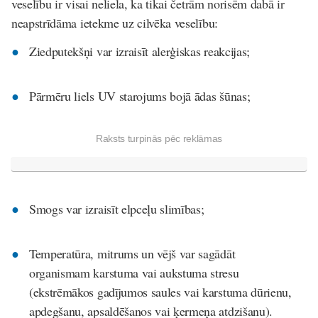
veselību ir visai neliela, ka tikai četrām norisēm dabā ir
neapstrīdāma ietekme uz cilvēka veselību:
Ziedputekšņi var izraisīt alerģiskas reakcijas;
Pārmēru liels UV starojums bojā ādas šūnas;
Raksts turpinās pēc reklāmas
Smogs var izraisīt elpceļu slimības;
Temperatūra, mitrums un vējš var sagādāt
organismam karstuma vai aukstuma stresu
(ekstrēmākos gadījumos saules vai karstuma dūrienu,
apdegšanu, apsaldēšanos vai ķermeņa atdzišanu).