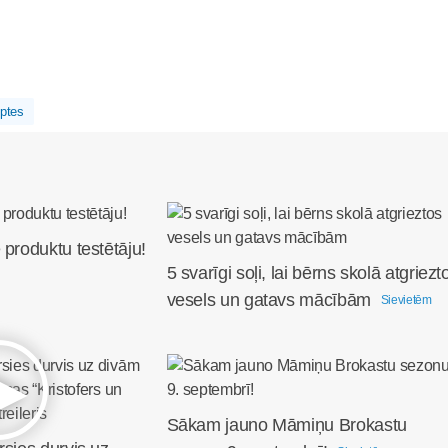
ptes
 produktu testētāju!
5 svarīgi soļi, lai bērns skolā atgriezt
vesels un gatavs mācībām
Sievietēm
Sākam jauno Māmiņu Brokastu