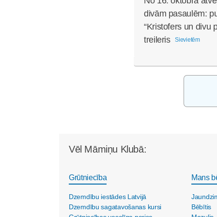
No 16. oktobra atvē
divām pasaulēm: pub
“Kristofers un divu 
treileris
Sievietēm
Vēl Māmiņu Klubā:
Grūtniecība
Mans b
Dzemdību iestādes Latvijā
Jaundzi
Dzemdību sagatavošanas kursi
Bēbītis