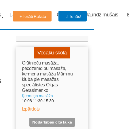
s
Labdarības fonds
Gaidības
Jaundzimušais
Iesūti Rakstu
Ienāc!
Vecāku skola
Grūtnieču masāža,
pēcdzemdību masāža,
ķermeņa masāža Māmiņu
ā.
klubā pie masāžas
speciālistes Olgas
Gerasimenko
Ķermeņa masāža
10.08 11:30-15:30
Izpārdots
Nodarbības citā laikā