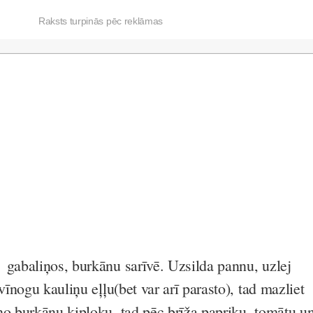
Raksts turpinās pēc reklāmas
gabaliņos, burkānu sarīvē. Uzsilda pannu, uzlej
 vīnogu kauliņu eļļu(bet var arī parasto), tad mazliet
no burkānu,ķiploku, tad pēc brīža papriku, tomātu u