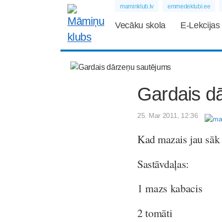
maminklub.lv
emmedeklubi.ee
Vecāku skola
E-Lekcijas
Gardais d
25. Mar 2011, 12:36
Kad mazais jau sāk ē
Sastāvdaļas:
1 mazs kabacis
2 tomāti