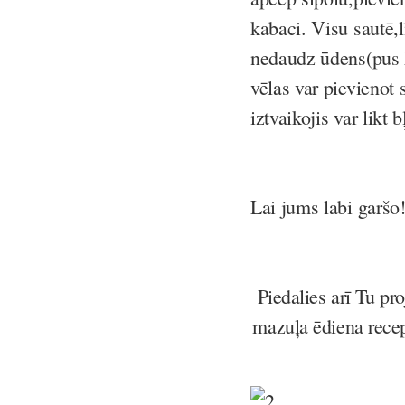
kabaci. Visu sautē,l
nedaudz ūdens(pus k
vēlas var pievienot 
iztvaikojis var likt 
Lai jums labi garšo
Piedalies arī Tu pr
mazuļa ēdiena rece