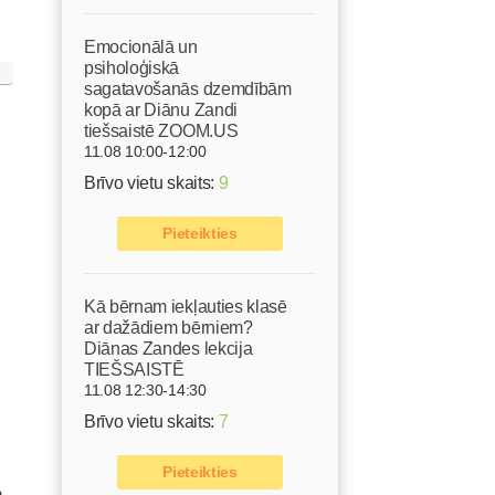
Emocionālā un
psiholoģiskā
sagatavošanās dzemdībām
kopā ar Diānu Zandi
tiešsaistē ZOOM.US
11.08 10:00-12:00
Brīvo vietu skaits:
9
Pieteikties
Kā bērnam iekļauties klasē
ar dažādiem bērniem?
Diānas Zandes lekcija
TIEŠSAISTĒ
11.08 12:30-14:30
Brīvo vietu skaits:
7
Pieteikties
n