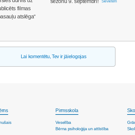
rsies durvis uz
sezonu 9. septembrī!
Sievietēm
licēts filmas
pasauļu atslēga”
Lai komentētu, Tev ir jāielogojas
ērns
Pirmsskola
Sko
mušais
Veselība
Grā
Bērna psiholoģija un attīstība
Skol