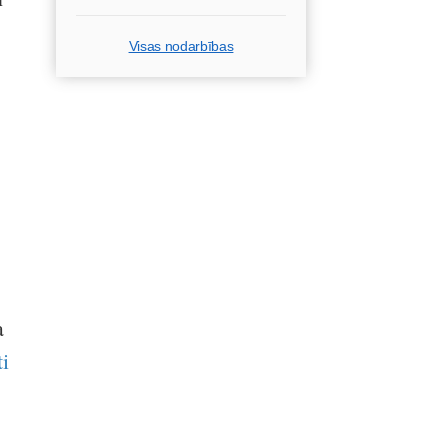
Visas nodarbības
a
i