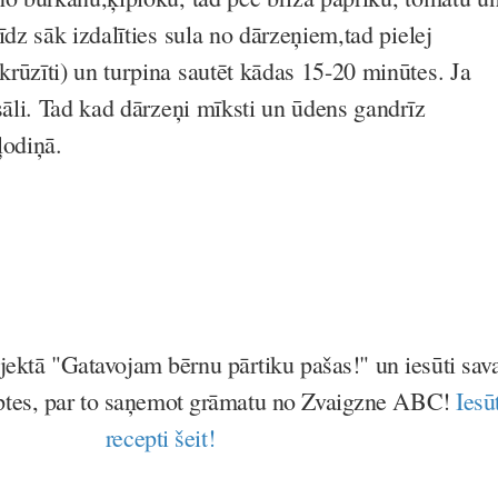
īdz sāk izdalīties sula no dārzeņiem,tad pielej
rūzīti) un turpina sautēt kādas 15-20 minūtes. Ja
sāli. Tad kad dārzeņi mīksti un ūdens gandrīz
bļodiņā.
!
ojektā "Gatavojam bērnu pārtiku pašas!" un iesūti sav
ptes, par to saņemot grāmatu no Zvaigzne ABC!
Iesūt
recepti šeit!