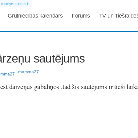
mamyciuklubas.lt
Grūtniecības kalendārs
Forums
TV un Tiešraide
ārzeņu sautējums
mamma27
st dārzeņus gabaliņos ,tad šis sautējums ir tieši laik