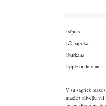
1sīpols
1/2 paprika
1burkāns
1ķiploka daiviņa
Visu sagriež mazos 
mazliet olīveļļu vai
apcep sīpolu,pievie