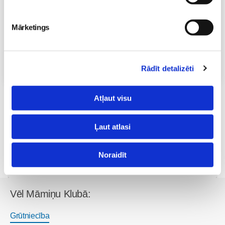
Brīvo vietu skaits:
7
Mārketings
Pieteikties
Visas nodarbības
Rādīt detalizēti
Atļaut visu
Lai komentētu, Tev ir jāielogojas
Ļaut atlasi
Noraidīt
Vēl Māmiņu Klubā:
Grūtniecība