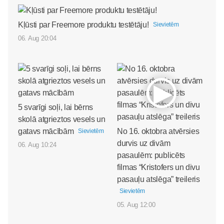
Kļūsti par Freemore produktu testētāju!
Sievietēm
06. Aug 20:04
5 svarīgi soļi, lai bērns
skolā atgrieztos vesels un
gatavs mācībām
No 16. oktobra atvērsies
Sievietēm
durvis uz divām
06. Aug 10:24
pasaulēm: publicēts
filmas “Kristofers un divu
pasauļu atslēga” treileris
Sievietēm
05. Aug 12:00