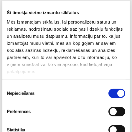
Grūtnieču masāža, pēcdzemdību masāža, ķermeņa
masāža Māmiņu klubā pie masāžas speciālistes Olgas
Šī tīmekļa vietne izmanto sīkfailus
Gerasimenko
Ķermeņa masāža
Mēs izmantojam sīkfailus, lai personalizētu saturu un
10.08 11:30-15:30
reklāmas, nodrošinātu sociālo saziņas līdzekļu funkcijas
Izpārdots
un analizētu mūsu datplūsmu. Informāciju par to, kā jūs
izmantojat mūsu vietni, mēs arī kopīgojam ar saviem
Nodarbības citā laikā
sociālās saziņas līdzekļu, reklamēšanas un analīzes
partneriem, kuri to var apvienot ar citu informāciju, ko
viņiem sniedzat vai ko viņi apkopo, kad lietojat viņu
Emocionālā un psiholoģiskā sagatavošanās
pakalpojumus.
dzemdībām kopā ar Diānu Zandi tiešsaistē ZOOM.US
11.08 10:00-12:00
Brīvo vietu skaits:
9
Piekrišanas
Nepieciešams
izvēle
Pieteikties
Preferences
Kā bērnam iekļauties klasē ar dažādiem bērniem?
Diānas Zandes lekcija TIEŠSAISTĒ
Statistika
11.08 12:30-14:30