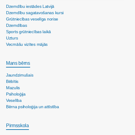
Dzemdību iestādes Latvijā
Dzemdību sagatavošanas kursi
Grūtniecības veselīga norise
Dzemdības
Sports grūtniecības laikā
Uzturs
Vecmāšu vizītes mājās
Mans bērns
Jaundzimušais
Bēbītis
Mazulis
Psiholoģija
Veselība
Bērna psiholoģija un attīstība
Pirmsskola