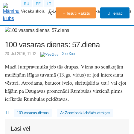
RU
EE
LT
Vecāku skola
E-Lekcijas
Grūtniecības kalendārs
Forums
Iesūti Rakstu
Ienāc!
100 vasaras dienas: 57.diena
20. Jul 2016, 11:12
XxxXxx
Mazā Jumpravmuiža jeb tās drupas. Viena no senākajām
muižiņām Rīgas tuvumā (13.gs. vidus) ar ļoti interesantu
vēsturi. Atrodama, braucot (velo, skrituļslidas utt.) vai ejot
kājām pa Daugavas promenādi Rumbulas virzienā pirms
ierīkotās Rumbulas peldētavas.
100-vasaras-dienas
Ar-Zoombook-labākās-atmiņas
Lasi vēl