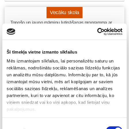
Vecāku skola
Topošo un jauno māmiņu lutināšanas programma ar
skaistumkopšanas speciālisti Ivetu Liberti
07.08 15:15-17:00
Izpārdots
Šī tīmekļa vietne izmanto sīkfailus
Nodarbības citā laikā
Mēs izmantojam sīkfailus, lai personalizētu saturu un
reklāmas, nodrošinātu sociālo saziņas līdzekļu funkcijas
Vaksācija topošajām un jaunajām māmiņām
un analizētu mūsu datplūsmu. Informāciju par to, kā jūs
07.08 16:30-17:00
izmantojat mūsu vietni, mēs arī kopīgojam ar saviem
Izpārdots
sociālās saziņas līdzekļu, reklamēšanas un analīzes
partneriem, kuri to var apvienot ar citu informāciju, ko
Nodarbības citā laikā
viņiem sniedzat vai ko viņi apkopo, kad lietojat viņu
pakalpojumus.
Grūtnieču masāža, pēcdzemdību masāža, ķermeņa
Piekrišanas
masāža Māmiņu klubā pie masāžas speciālistes Olgas