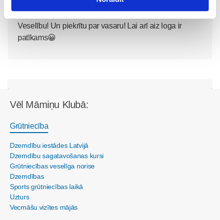
mamma27
01. Sep 2016, 12:42
Veselību! Un piekrītu par vasaru! Lai arī aiz loga ir
patīkams😀
Vēl Māmiņu Klubā:
Grūtniecība
Dzemdību iestādes Latvijā
Dzemdību sagatavošanas kursi
Grūtniecības veselīga norise
Dzemdības
Sports grūtniecības laikā
Uzturs
Vecmāšu vizītes mājās