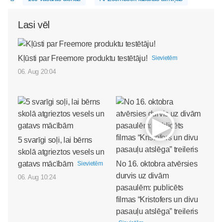
Lasi vēl
Kļūsti par Freemore produktu testētāju!
Sievietēm
06. Aug 20:04
5 svarīgi soļi, lai bērns
skolā atgrieztos vesels un
gatavs mācībām
No 16. oktobra atvērsies
Sievietēm
durvis uz divām
06. Aug 10:24
pasaulēm: publicēts
filmas “Kristofers un divu
pasauļu atslēga” treileris