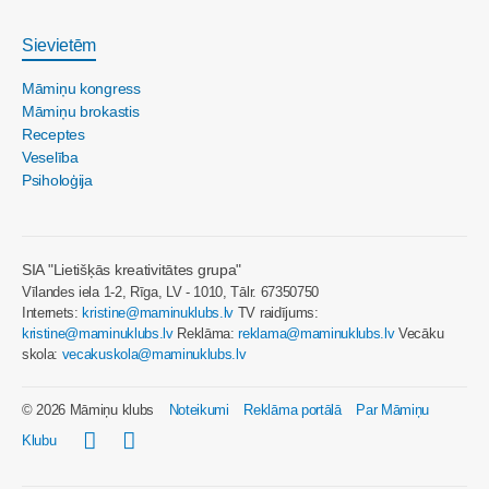
Sievietēm
Māmiņu kongress
Māmiņu brokastis
Receptes
Veselība
Psiholoģija
SIA "Lietišķās kreativitātes grupa"
Vīlandes iela 1-2, Rīga, LV - 1010, Tālr. 67350750
Internets:
kristine@maminuklubs.lv
TV raidījums:
kristine@maminuklubs.lv
Reklāma:
reklama@maminuklubs.lv
Vecāku
skola:
vecakuskola@maminuklubs.lv
© 2026 Māmiņu klubs
Noteikumi
Reklāma portālā
Par Māmiņu
Klubu