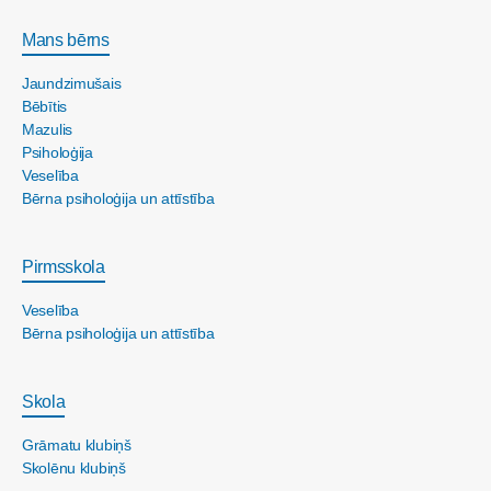
Mans bērns
Jaundzimušais
Bēbītis
Mazulis
Psiholoģija
Veselība
Bērna psiholoģija un attīstība
Pirmsskola
Veselība
Bērna psiholoģija un attīstība
Skola
Grāmatu klubiņš
Skolēnu klubiņš