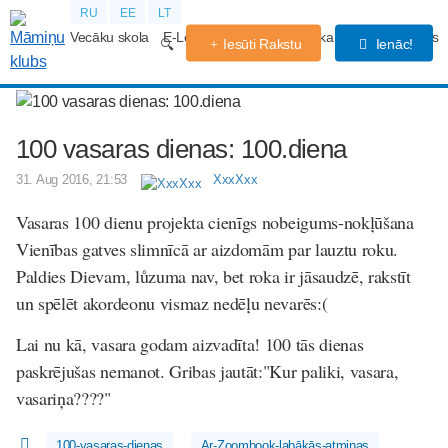
RU
EE
LT
Vecāku skola
E-Lekcijas
Grūtniecības kalendārs
Forums
Iesūti Rakstu
Ienāc!
100 vasaras dienas: 100.diena
31. Aug 2016, 21:53
XxxXxx
Vasaras 100 dienu projekta cienīgs nobeigums-nokļūšana
Vienības gatves slimnīcā ar aizdomām par lauztu roku.
Paldies Dievam, lůzuma nav, bet roka ir jāsaudzē, rakstīt
un spēlēt akordeonu vismaz nedēļu nevarēs:(
Lai nu kā, vasara godam aizvadīta! 100 tās dienas
paskrējušas nemanot. Gribas jautāt:"Kur paliki, vasara,
vasariņa????"
100-vasaras-dienas
Ar-Zoombook-labākās-atmiņas