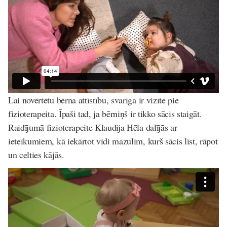
Lai novērtētu bērna attīstību, svarīga ir vizīte pie
fizioterapeita. Īpaši tad, ja bērniņš ir tikko sācis staigāt.
Raidījumā fizioterapeite Klaudija Hēla dalījās ar
ieteikumiem, kā iekārtot vidi mazulim, kurš sācis līst, rāpot
un celties kājās.