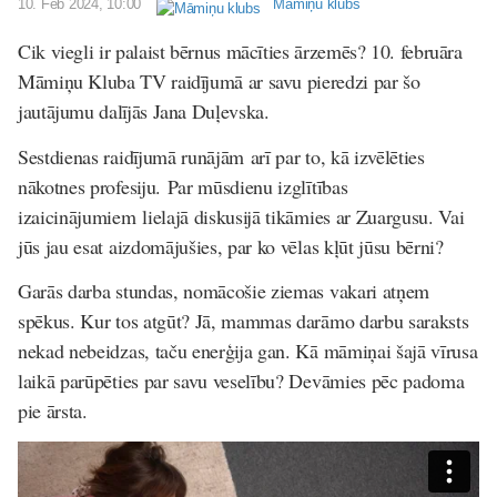
10. Feb 2024, 10:00
Māmiņu klubs
Cik viegli ir palaist bērnus mācīties ārzemēs? 10. februāra
Māmiņu Kluba TV raidījumā ar savu pieredzi par šo
jautājumu dalījās Jana Duļevska.
Sestdienas raidījumā runājām arī par to, kā izvēlēties
nākotnes profesiju. Par mūsdienu izglītības
izaicinājumiem lielajā diskusijā tikāmies ar Zuargusu. Vai
jūs jau esat aizdomājušies, par ko vēlas kļūt jūsu bērni?
Garās darba stundas, nomācošie ziemas vakari atņem
spēkus. Kur tos atgūt? Jā, mammas darāmo darbu saraksts
nekad nebeidzas, taču enerģija gan. Kā māmiņai šajā vīrusa
laikā parūpēties par savu veselību? Devāmies pēc padoma
pie ārsta.