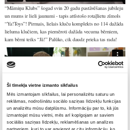
“Māmiņu Klubs” šogad svin 20 gadu pastāvēšanas jubileju
un mums ir lieli jaunumi - tapis attīstošo rotaļlietu zīmols
“Ya!Toys”! Pirmais, lielais kluču komplekts no 114 dažāda
lieluma klučiem, kas piemēroti dažāda vecuma bērniem,
kam bērni teiks “Jā!” Palūko, cik daudz prieka tas rada!
Šī tīmekļa vietne izmanto sīkfailus
Mēs izmantojam sīkfailus, lai personalizētu saturu un
reklāmas, nodrošinātu sociālo saziņas līdzekļu funkcijas
un analizētu mūsu datplūsmu. Informāciju par to, kā jūs
izmantojat mūsu vietni, mēs arī kopīgojam ar saviem
sociālās saziņas līdzekļu, reklamēšanas un analīzes
TV
partneriem, kuri to var apvienot ar citu informāciju, ko