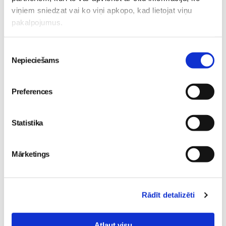
viņiem sniedzat vai ko viņi apkopo, kad lietojat viņu
Lasi vēl
pakalpojumus.
Piekrišanas
Kļūsti par Freemore produktu testētāju!
Sievietēm
Nepieciešams
izvēle
06. Aug 20:04
Preferences
Statistika
5 svarīgi soļi, lai bērns
skolā atgrieztos vesels un
Mārketings
gatavs mācībām
No 16. oktobra atvērsies
Sievietēm
durvis uz divām
06. Aug 10:24
pasaulēm: publicēts
Rādīt detalizēti
filmas “Kristofers un divu
pasauļu atslēga” treileris
Sievietēm
Atļaut visu