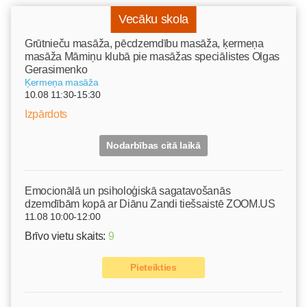
Vecāku skola
Grūtnieču masāža, pēcdzemdību masāža, ķermeņa
masāža Māmiņu klubā pie masāžas speciālistes Olgas
Gerasimenko
Ķermeņa masāža
10.08 11:30-15:30
Izpārdots
Nodarbības citā laikā
Emocionālā un psiholoģiskā sagatavošanās
dzemdībām kopā ar Diānu Zandi tiešsaistē ZOOM.US
11.08 10:00-12:00
Brīvo vietu skaits:
9
Pieteikties