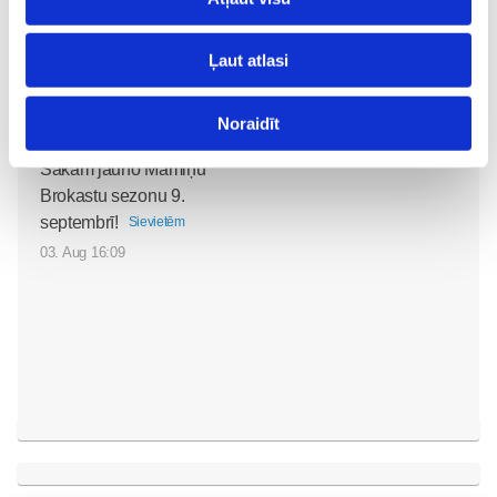
05. Aug 12:00
Ļaut atlasi
Noraidīt
Sākam jauno Māmiņu
Brokastu sezonu 9.
septembrī!
Sievietēm
03. Aug 16:09