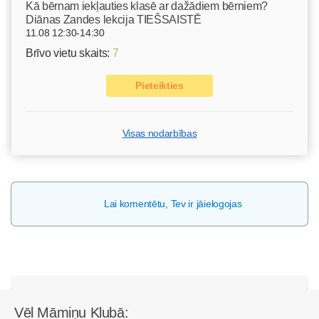
Kā bērnam iekļauties klasē ar dažādiem bērniem?
Diānas Zandes lekcija TIEŠSAISTĒ
11.08 12:30-14:30
Brīvo vietu skaits:
7
Pieteikties
Visas nodarbības
Lai komentētu, Tev ir jāielogojas
Vēl Māmiņu Klubā: