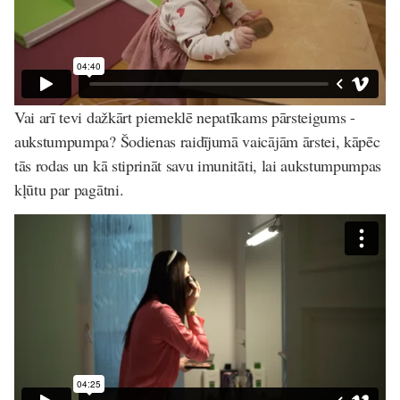
Vai arī tevi dažkārt piemeklē nepatīkams pārsteigums -
aukstumpumpa? Šodienas raidījumā vaicājām ārstei, kāpēc
tās rodas un kā stiprināt savu imunitāti, lai aukstumpumpas
kļūtu par pagātni.