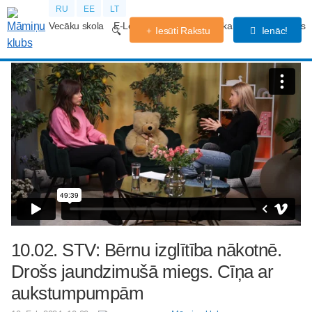
RU
EE
LT
Vecāku skola
E-Lekcijas
Grūtniecības kalendārs
Forums
Iesūti Rakstu
Ienāc!
10.02. STV: Bērnu izglītība nākotnē.
Drošs jaundzimušā miegs. Cīņa ar
aukstumpumpām