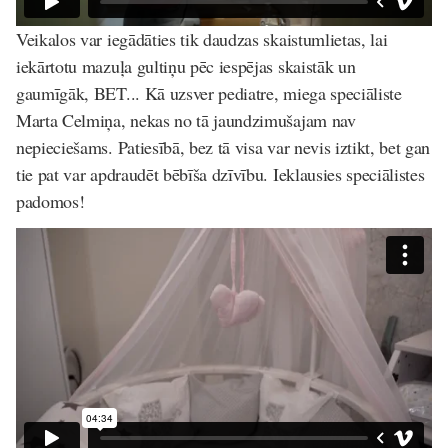
Veikalos var iegādāties tik daudzas skaistumlietas, lai
iekārtotu mazuļa gultiņu pēc iespējas skaistāk un
gaumīgāk, BET... Kā uzsver pediatre, miega speciāliste
Marta Celmiņa, nekas no tā jaundzimušajam nav
nepieciešams. Patiesībā, bez tā visa var nevis iztikt, bet gan
tie pat var apdraudēt bēbīša dzīvību. Ieklausies speciālistes
padomos!