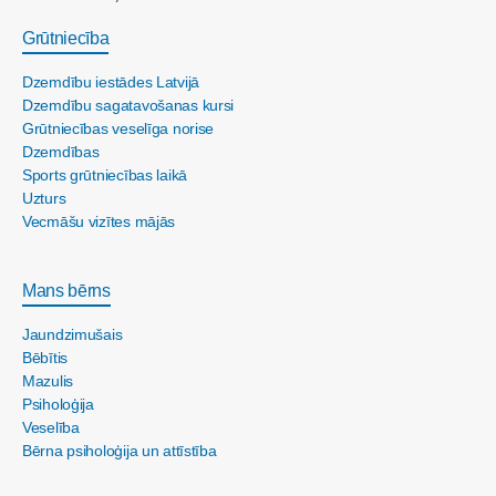
Grūtniecība
Dzemdību iestādes Latvijā
Dzemdību sagatavošanas kursi
Grūtniecības veselīga norise
Dzemdības
Sports grūtniecības laikā
Uzturs
Vecmāšu vizītes mājās
Mans bērns
Jaundzimušais
Bēbītis
Mazulis
Psiholoģija
Veselība
Bērna psiholoģija un attīstība