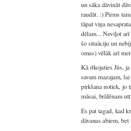
un sāka dāvināt dāv
raudāt. :) Pirms tam
tāpat viņa nesaprat
dēlam... Neviļot arī
šo situāciju un nebi
omas) vēlāk arī meit
Kā rīkojaties Jūs, j
savam mazajam, lai
pirkšana notiek
, jo 
māsai, brālēnam utt
Es pat tagad, kad k
dāvanas abiem, bet