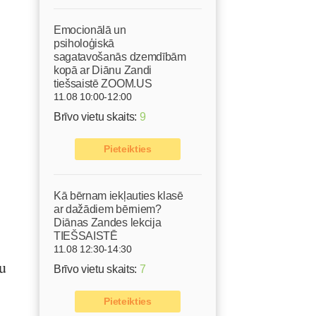
Emocionālā un
psiholoģiskā
sagatavošanās dzemdībām
kopā ar Diānu Zandi
tiešsaistē ZOOM.US
11.08 10:00-12:00
Brīvo vietu skaits:
9
Pieteikties
Kā bērnam iekļauties klasē
ar dažādiem bērniem?
Diānas Zandes lekcija
TIEŠSAISTĒ
11.08 12:30-14:30
du
Brīvo vietu skaits:
7
Pieteikties