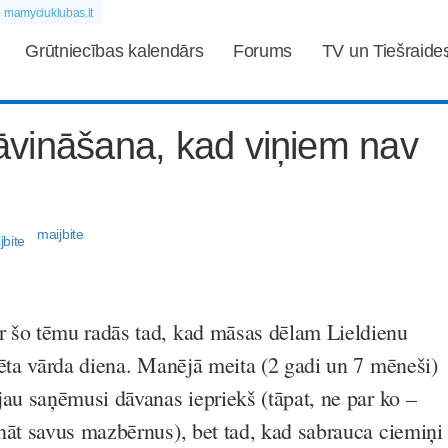
mamyciuklubas.lt
Grūtniecības kalendārs
Forums
TV un Tiešraide
vināšana, kad viņiem nav
maijbite
 šo tēmu radās tad, kad māsas dēlam Lieldienu
nēta vārda diena. Manējā meita (2 gadi un 7 mēneši)
jau saņēmusi dāvanas iepriekš (tāpat, ne par ko –
nāt savus mazbērnus), bet tad, kad sabrauca ciemiņi