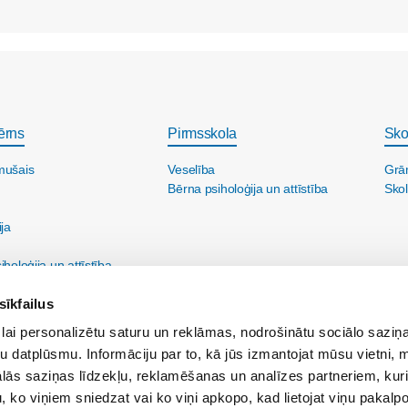
ērns
Pirmsskola
Sko
mušais
Veselība
Grā
Bērna psiholoģija un attīstība
Skol
ija
holoģija un attīstība
sīkfailus
lai personalizētu saturu un reklāmas, nodrošinātu sociālo saziņa
u datplūsmu. Informāciju par to, kā jūs izmantojat mūsu vietni, 
ās saziņas līdzekļu, reklamēšanas un analīzes partneriem, kuri
u, ko viņiem sniedzat vai ko viņi apkopo, kad lietojat viņu pakal