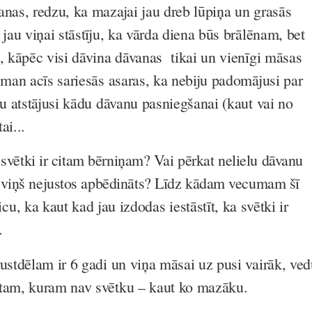
anas, redzu, ka mazajai jau dreb lūpiņa un grasās
 jau viņai stāstīju, ka vārda diena būs brālēnam, bet
a, kāpēc visi dāvina dāvanas tikai un vienīgi māsas
 man acīs sariesās asaras, ka nebiju padomājusi par
ju atstājusi kādu dāvanu pasniegšanai (kaut vai no
ai...
a svētki ir citam bērniņam? Vai pērkat nelielu dāvanu
 viņš nejustos apbēdināts? Līdz kādam vecumam šī
ticu, ka kaut kad jau izdodas iestāstīt, ka svētki ir
.
rustdēlam ir 6 gadi un viņa māsai uz pusi vairāk, ve
 tam, kuram nav svētku – kaut ko mazāku.