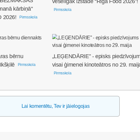
nu BEZMAKSAS
veselīgāk izstādē “Riga Food 2026”!
 manā kārbiņā"
Pirmsskola
 2026!
Pirmsskola
ras bērnu
„LEĢENDĀRIE” - episks piedzīvoju
kšķilē
visai ģimenei kinoteātros no 29. maij
Pirmsskola
Pirmsskola
Lai komentētu, Tev ir jāielogojas