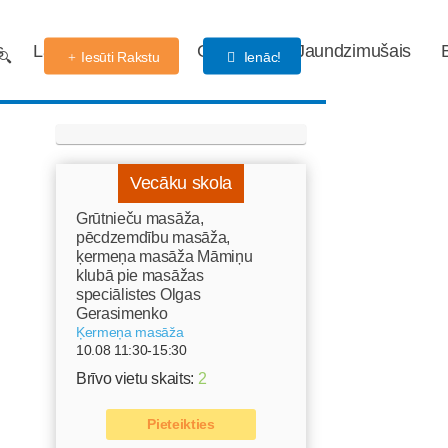
s
Labdarības fonds
Gaidības
Jaundzimušais
Iesūti Rakstu
Ienāc!
Vecāku skola
Grūtnieču masāža,
pēcdzemdību masāža,
ķermeņa masāža Māmiņu
klubā pie masāžas
speciālistes Olgas
Gerasimenko
Ķermeņa masāža
10.08 11:30-15:30
Brīvo vietu skaits:
2
Pieteikties