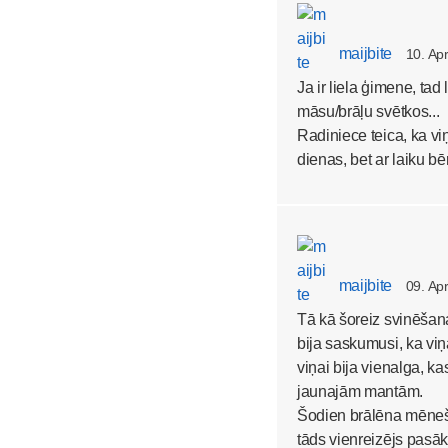
maijbite
10. Ap
Ja ir liela ģimene, ta
māsu/brāļu svētkos...
Radiniece teica, ka v
dienas, bet ar laiku bē
maijbite
09. Ap
Tā kā šoreiz svinēšan
bija saskumusi, ka viņ
viņai bija vienalga, ka
jaunajām mantām.
Šodien brālēna mēnešj
tāds vienreizējs pasāk