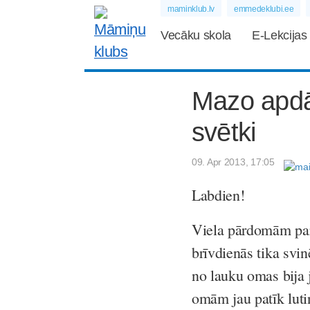
maminklub.lv
emmedeklubi.ee
Vecāku skola
E-Lekcijas
Mazo apdā
svētki
09. Apr 2013, 17:05
Labdien!
Viela pārdomām par
brīvdienās tika svi
no lauku omas bija 
omām jau patīk luti