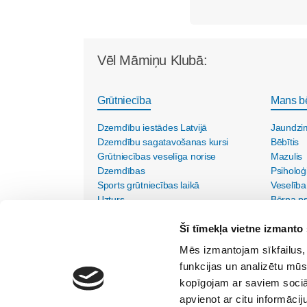
Vēl Māmiņu Klubā:
Grūtniecība
Mans b
Dzemdību iestādes Latvijā
Jaundzi
Dzemdību sagatavošanas kursi
Bēbītis
Grūtniecības veselīga norise
Mazulis
Dzemdības
Psiholoģ
Sports grūtniecības laikā
Veselība
Uzturs
Bērna psi
Vecmāšu vizītes mājās
Šī tīmekļa vietne izmanto 
Mēs izmantojam sīkfailus, 
funkcijas un analizētu mūs
kopīgojam ar saviem sociāl
apvienot ar citu informācij
SIA "Lietišķās kreativitātes grupa"