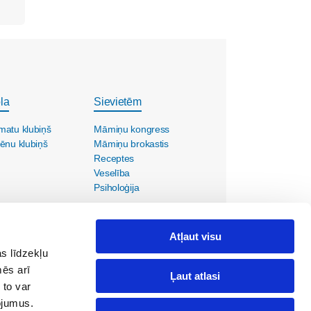
la
Sievietēm
matu klubiņš
Māmiņu kongress
ēnu klubiņš
Māmiņu brokastis
Receptes
Veselība
Psiholoģija
Atļaut visu
s līdzekļu
mēs arī
Ļaut atlasi
 to var
pojumus.