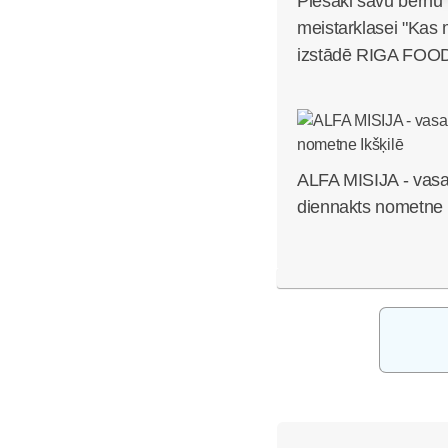
Piesaki savu bēr
meistarklasei "Kas
izstādē RIGA FOOD
ALFA MISIJA - vasa
diennakts nometne I