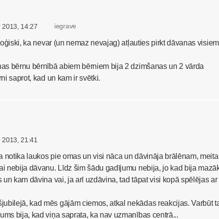
iegrave
r 2013, 14:27
d loģiski, ka nevar (un nemaz nevajag) atļauties pirkt dāvanas visiem
iņas bērnu bērnībā abiem bērniem bija 2 dzimšanas un 2 vārda
rni saprot, kad un kam ir svētki.
r 2013, 21:41
a notika laukos pie omas un visi nāca un dāvināja brālēnam, meita
ai nebija dāvanu. Līdz šim šādu gadījumu nebija, jo kad bija mazā
s un kam dāvina vai, ja arī uzdāvina, tad tāpat visi kopā spēlējas ar
ubilejā, kad mēs gājām ciemos, atkal nekādas reakcijas. Varbūt t
ums bija, kad viņa saprata, ka nav uzmanības centrā...