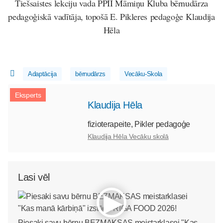
Tiešsaistes lekciju vada PPII Māmiņu Kluba bērnudārza
pedagoģiskā vadītāja, topošā E. Pikleres pedagoģe Klaudija
Hēla
Adaptācija
bērnudārzs
Vecāku-Skola
Eksperts
Klaudija Hēla
fizioterapeite, Pikler pedagoģe
Klaudija Hēla Vecāku skolā
Lasi vēl
Piesaki savu bērnu BEZMAKSAS meistarklasei "Kas