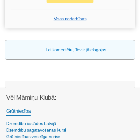
Visas nodarbības
Lai komentētu, Tev ir jāielogojas
Vēl Māmiņu Klubā:
Grūtniecība
Dzemdību iestādes Latvijā
Dzemdību sagatavošanas kursi
Grūtniecības veselīga norise