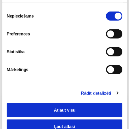
„LEĢENDĀRIE” - episks
piedzīvojums visai
Piekrišanas
ģimenei kinoteātros no
Nepieciešams
izvēle
29. maija
Pirmsskola
26. May 18:19
Preferences
Statistika
Mārketings
Rādīt detalizēti
Vecāku skola
Atļaut visu
Grūtnieču masāža, pēcdzemdību masāža, ķermeņa
masāža Māmiņu klubā pie masāžas speciālistes Olgas
Gerasimenko
Ļaut atlasi
Ķermeņa masāža