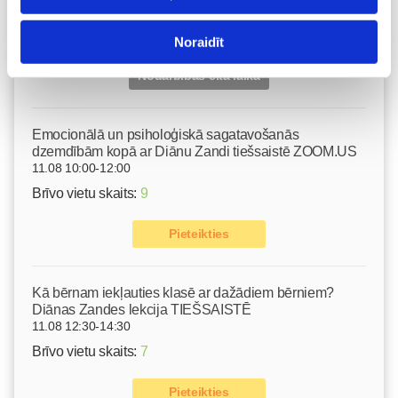
10.08 11:30-15:30
Izpārdots
Noraidīt
Nodarbības citā laikā
Emocionālā un psiholoģiskā sagatavošanās
dzemdībām kopā ar Diānu Zandi tiešsaistē ZOOM.US
11.08 10:00-12:00
Brīvo vietu skaits:
9
Pieteikties
Kā bērnam iekļauties klasē ar dažādiem bērniem?
Diānas Zandes lekcija TIEŠSAISTĒ
11.08 12:30-14:30
Brīvo vietu skaits:
7
Pieteikties