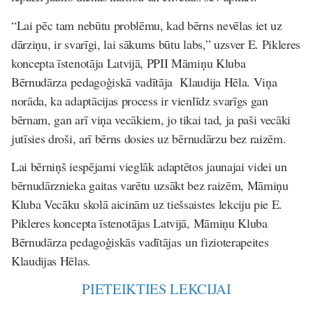
“Lai pēc tam nebūtu problēmu, kad bērns nevēlas iet uz
dārziņu, ir svarīgi, lai sākums būtu labs,” uzsver E. Pikleres
koncepta īstenotāja Latvijā, PPII Māmiņu Kluba
Bērnudārza pedagoģiskā vadītāja Klaudija Hēla. Viņa
norāda, ka adaptācijas process ir vienlīdz svarīgs gan
bērnam, gan arī viņa vecākiem, jo tikai tad, ja paši vecāki
jutīsies droši, arī bērns dosies uz bērnudārzu bez raizēm.
Lai bērniņš iespējami vieglāk adaptētos jaunajai videi un
bērnudārznieka gaitas varētu uzsākt bez raizēm, Māmiņu
Kluba Vecāku skolā aicinām uz tiešsaistes lekciju pie E.
Pikleres koncepta īstenotājas Latvijā, Māmiņu Kluba
Bērnudārza pedagoģiskās vadītājas un fizioterapeites
Klaudijas Hēlas.
PIETEIKTIES LEKCIJAI