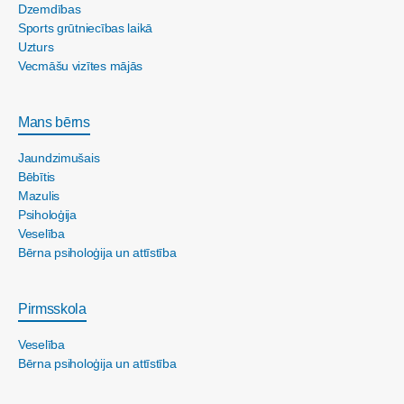
Dzemdības
Sports grūtniecības laikā
Uzturs
Vecmāšu vizītes mājās
Mans bērns
Jaundzimušais
Bēbītis
Mazulis
Psiholoģija
Veselība
Bērna psiholoģija un attīstība
Pirmsskola
Veselība
Bērna psiholoģija un attīstība