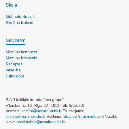
Skola
Grāmatu klubiņš
Skolēnu klubiņš
Sievietēm
Māmiņu kongress
Māmiņu brokastis
Receptes
Veselība
Psiholoģija
SIA "Lietišķās kreativitātes grupa"
Vīlandes iela 1-2, Rīga, LV - 1010, Tālr. 67350750
Internets:
kristine@maminuklubs.lv
TV raidījums:
kristine@maminuklubs.lv
Reklāma:
reklama@maminuklubs.lv
Vecāku
skola:
vecakuskola@maminuklubs.lv