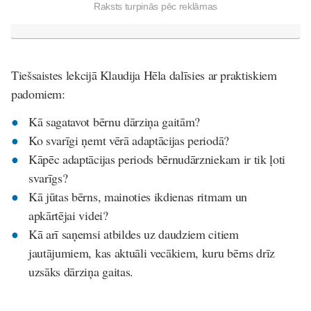
Raksts turpinās pēc reklāmas
Tiešsaistes lekcijā Klaudija Hēla dalīsies ar praktiskiem
padomiem:
Kā sagatavot bērnu dārziņa gaitām?
Ko svarīgi ņemt vērā adaptācijas periodā?
Kāpēc adaptācijas periods bērnudārzniekam ir tik ļoti
svarīgs?
Kā jūtas bērns, mainoties ikdienas ritmam un
apkārtējai videi?
Kā arī saņemsi atbildes uz daudziem citiem
jautājumiem, kas aktuāli vecākiem, kuru bērns drīz
uzsāks dārziņa gaitas.