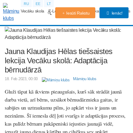
RU
EE
LT
Vecāku skola
E-Lekcijas
Grūtniecības kalendārs
Forums
Iesūti Rakstu
Ienāc!
Jauna Klaudijas Hēlas tiešsaistes
lekcija Vecāku skolā: Adaptācija
bērnudārzā
18. Feb 2023, 00:00
Māmiņu klubs
Gluži tāpat kā ikviens pieaugušais, kurš sāk strādāt jaunā
darba vietā, arī bērns, uzsākot bērnudārznieka gaitas, ir
sabijies un uztraukumu pilns, jo apkārt viss ir jauns un
nezināms. Šī iemesla dēļ ļoti svarīgs ir adaptācijas process,
kas palīdz bērnam pakāpeniski iejusties jaunajā vidē,
iepazīt jauno dienas kārtību un cilvēkus sev apkārt.