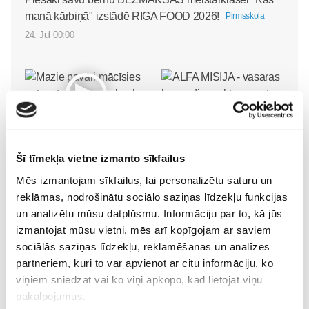
manā kārbiņā" izstādē RIGA FOOD 2026!
Pirmsskola
24. Jul 00:00
Mazie pavāri mācīsies
ALFA MISIJA - vasaras
gatavot un ēst veselīgāk
bērnu diennakts nometne
Šī tīmekļa vietne izmanto sīkfailus
izstādē “Riga Food 2026”!
Ikšķilē
Pirmsskola
Mēs izmantojam sīkfailus, lai personalizētu saturu un
Pirmsskola
30. May 12:43
reklāmas, nodrošinātu sociālo saziņas līdzekļu funkcijas
30. Jun 00:00
un analizētu mūsu datplūsmu. Informāciju par to, kā jūs
izmantojat mūsu vietni, mēs arī kopīgojam ar saviem
sociālās saziņas līdzekļu, reklamēšanas un analīzes
partneriem, kuri to var apvienot ar citu informāciju, ko
viņiem sniedzat vai ko viņi apkopo, kad lietojat viņu
pakalpojumus.