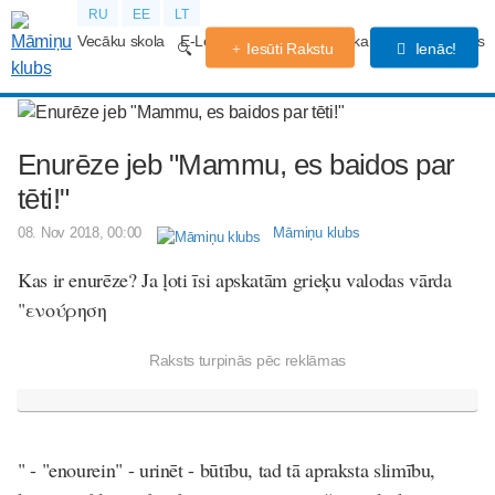
RU
EE
LT
Vecāku skola
E-Lekcijas
Grūtniecības kalendārs
Forums
Iesūti Rakstu
Ienāc!
Enurēze jeb "Mammu, es baidos par
tēti!"
08. Nov 2018, 00:00
Māmiņu klubs
Kas ir enurēze? Ja ļoti īsi apskatām grieķ
u valodas v
ārda
"
ενούρηση
Raksts turpinās pēc reklāmas
" - "
enourein
" -
urinēt
- būtību, tad tā apraksta slimību,