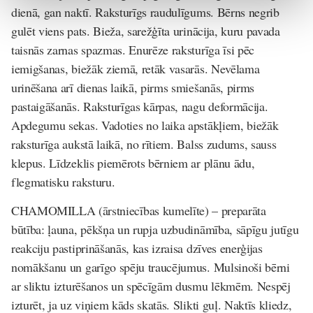
dienā, gan naktī. Raksturīgs raudulīgums. Bērns negrib
gulēt viens pats. Bieža, sarežģīta urinācija, kuru pavada
taisnās zarnas spazmas. Enurēze raksturīga īsi pēc
iemigšanas, biežāk ziemā, retāk vasarās. Nevēlama
urinēšana arī dienas laikā, pirms smiešanās, pirms
pastaigāšanās. Raksturīgas kārpas, nagu deformācija.
Apdegumu sekas. Vadoties no laika apstākļiem, biežāk
raksturīga aukstā laikā, no rītiem. Balss zudums, sauss
klepus. Līdzeklis piemērots bērniem ar plānu ādu,
flegmatisku raksturu.
CHAMOMILLA
(ārstniecības kumelīte) –
preparāta
būtība: ļauna, pēkšņa un rupja uzbudināmība, sāpīgu jutīgu
reakciju pastiprināšanās, kas izraisa dzīves enerģijas
nomākšanu un garīgo spēju traucējumus. Mulsinoši bērni
ar sliktu izturēšanos un spēcīgām dusmu lēkmēm. Nespēj
izturēt, ja uz viņiem kāds skatās. Slikti guļ. Naktīs kliedz,