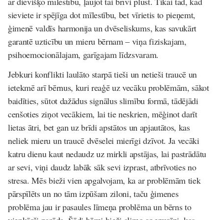
ar dievišķo mīlestību, ļaujot tai brīvi plūst. Tikai tad, kad
sieviete ir spējīga dot mīlestību, bet vīrietis to pieņemt,
ģimenē valdīs harmonija un dvēseliskums, kas savukārt
garantē uzticību un mieru bērnam – viņa fiziskajam,
psihoemocionālajam, garīgajam līdzsvaram.
Jebkuri konflikti laulāto starpā tieši un netieši traucē un
ietekmē arī bērnus, kuri reaģē uz vecāku problēmām, sākot
baidīties, sūtot dažādus signālus slimību formā, tādējādi
cenšoties ziņot vecākiem, lai tie neskrien, mēģinot darīt
lietas ātri, bet gan uz brīdi apstātos un apjautātos, kas
neliek mieru un traucē dvēselei mierīgi dzīvot. Ja vecāki
katru dienu kaut nedaudz uz mirkli apstājas, lai pastrādātu
ar sevi, viņi daudz labāk sāk sevi izprast, atbrīvoties no
stresa. Mēs bieži vien apgalvojam, ka ar problēmām tiek
pārspīlēts un no tām izpūšam ziloni, taču ģimenes
problēma jau ir pasaules līmeņa problēma un bērns to