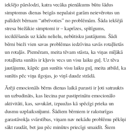
iekšējo pārslodzi, katra vecāka pienākums būtu šādus
simptomus dienas beigās nepalaist garām neievērotus un
palīdzēt bērnam “atbrīvoties” no problēmām. Šāda iekšējā
stresa biežākie simptomi ir – kaprīzes, spītīgums,
ieciklēšanās uz kādu nelielu, nebūtisku jautājumu. Šādi
bērni bieži vien savas problēmas iedzīvina savās rotaļlietās
un rotaļās. Piemēram, meita tēvam stāsta, ka viņas mīļākā
rotaļlieta sunītis ir kļuvis vecs un visu laiku guļ. Uz tēva
jautājumu, kāpēc gan sunītis visu laiku guļ, meita atbild, ka
sunītis pēc viņa ilgojas, jo viņš daudz strādā.
Ārēji emocionāls bērns dienas laikā parasti ir ļoti satraukts
un uzbudināts, kas liecina par pastiprinātu emocionālo
aktivitāti, kas, savukārt, izpaužas kā spēcīgi prieka un
dusmu uzplaiksnījumi. Šādiem bērniem ir raksturīgas
garastāvokļa svārstības, viņam nav nekādu problēmu pēkšņi
sākt raudāt, bet jau pēc minūtes priecīgi smaidīt. Šiem