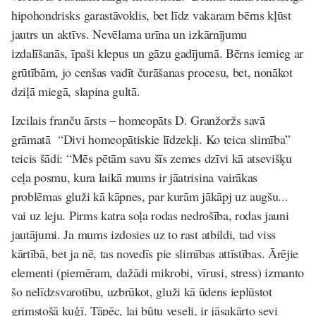
hipohondrisks garastāvoklis, bet līdz vakaram bērns kļūst
jautrs un aktīvs. Nevēlama urīna un izkārnījumu
izdalīšanās, īpaši klepus un gāzu gadījumā. Bērns iemieg ar
grūtībām, jo cenšas vadīt čurāšanas procesu, bet, nonākot
dziļā miegā, slapina gultā.
Izcilais franču ārsts – homeopāts D. Granžoržs savā
grāmatā “Divi homeopātiskie līdzekļi. Ko teica slimība”
teicis šādi:
“Mēs pētām savu šīs zemes dzīvi kā atsevišķu
ceļa posmu, kura laikā mums ir jāatrisina vairā
kas
probl
ēmas gluži kā kā
pnes, par kur
ām jākāpj uz augš
u...
vai uz leju. Pirms katra soļa rodas nedrošība, rodas jauni
jautā
jumi. Ja mums izdosies uz to rast atbildi, tad viss
k
ā
rt
ī
b
ā
, bet ja n
ē, tas novedī
s pie slim
ī
bas att
ī
st
ības. Ā
r
ē
jie
elementi (piem
ē
ram, da
žā
di mikrobi, v
ī
rusi, stress) izmanto
š
o nel
ī
dzsvarot
ī
bu, uzbr
ū
kot, glu
ž
i k
ā ū
dens iepl
ū
stot
grimsto
šā
ku
ģī
. Tāpēc, lai bū
tu veseli, ir j
āsakārto sevi