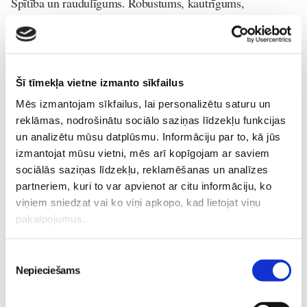
Spītība un raudulīgums. Robustums, kautrīgums,
neuzticēšanās, aizdomīgums, sliktas priekšnojautas, vēlme
aizbēgt. Bieža urinēšana. Urīna nesaturēšana naktī, sapņu
laikā svīšana, sāpes, caureja.
Šī tīmekļa vietne izmanto sīkfailus
ACIDUM BENZOICUM
(benzosk
ābe C
H
COOH) –
6
5
Mēs izmantojam sīkfailus, lai personalizētu saturu un
spilgākā pazīme, kas izpaužas šajā gadījumā, ir asa urīna
reklāmas, nodrošinātu sociālo saziņas līdzekļu funkcijas
smarža, urīnam raksturīga tumša krāsa. Bērnam ir tendence
un analizētu mūsu datplūsmu. Informāciju par to, kā jūs
pievērst uzmanību dažādām nepatīkamām situācijām, jau
izmantojat mūsu vietni, mēs arī kopīgojam ar saviem
paskatīšanās vien uz ko neglītu rada lielu triecienu. Nakts
sociālās saziņas līdzekļu, reklamēšanas un analīzes
enurēze.
partneriem, kuri to var apvienot ar citu informāciju, ko
viņiem sniedzat vai ko viņi apkopo, kad lietojat viņu
CALCAREA CARBONICA
(kalcija karbonāts CaCO
) –
3
pakalpojumus.
piemērots bērniem ar mīkstiem audiem un tendenci uz
aptaukošanos. Redzot bērnu ar lielu galvu, lielu ķermeni,
Piekrišanas
bālu ādu gluži kā nokrāsotu ar krītu, mums jādomā par
Nepieciešams
izvēle
kalcija karbonātu. Nemierīga svīšana – pastiprināta sviedru
izdalīšanās uz galvas, spilvens ap galvu kļūst slapjš. Nakts