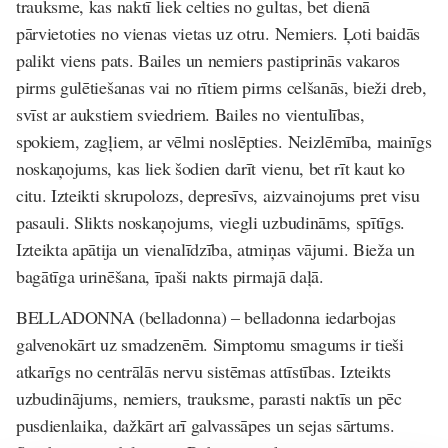
trauksme, kas naktī liek celties no gultas, bet dienā
pārvietoties no vienas vietas uz otru. Nemiers. Ļoti baidās
palikt viens pats. Bailes un nemiers pastiprinās vakaros
pirms gulētiešanas vai no rītiem pirms celšanās, bieži dreb,
svīst ar aukstiem sviedriem. Bailes no vientulības,
spokiem, zagļiem, ar vēlmi noslēpties. Neizlēmība, mainīgs
noskaņojums, kas liek šodien darīt vienu, bet rīt kaut ko
citu. Izteikti skrupolozs, depresīvs, aizvainojums pret visu
pasauli. Slikts noskaņojums, viegli uzbudināms, spītīgs.
Izteikta apātija un vienalīdzība, atmiņas vājumi. Bieža un
bagātīga urinēšana, īpaši nakts pirmajā daļā.
BELLADONNA
(belladonna)
–
belladonna iedarbojas
galvenokārt uz smadzenēm. Simptomu smagums ir tieši
atkarīgs no centrālās nervu sistēmas attīstības. Izteikts
uzbudinājums, nemiers, trauksme, parasti naktīs un pēc
pusdienlaika, dažkārt arī galvassāpes un sejas sārtums.