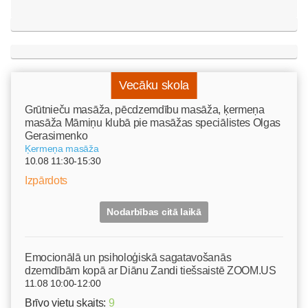
Vecāku skola
Grūtnieču masāža, pēcdzemdību masāža, ķermeņa
masāža Māmiņu klubā pie masāžas speciālistes Olgas
Gerasimenko
Ķermeņa masāža
10.08 11:30-15:30
Izpārdots
Nodarbības citā laikā
Emocionālā un psiholoģiskā sagatavošanās
dzemdībām kopā ar Diānu Zandi tiešsaistē ZOOM.US
11.08 10:00-12:00
Brīvo vietu skaits:
9