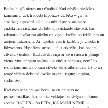
Bailes bloķē nieres un urīnpūsli. Kad cilvēks piedzīvo
izmisumu, tiek traucēta hipofīzes darbība – galvas
smadzeņu galvenā daļa, kas atbild par visas neiro-
endokrīnās sistēmas darbību un saistaudu stāvokli, kas
raksturo cilvēka patstāvību un viņa atkarību no iekšējiem un
ārējiem faktoriem. Ar hipofīzi viss ir kārtībā, ja cilvēks ir
līdzsvarots. Hipofīzes stress - tā ir atkarība, kas padara
cilvēku vientuļu. Kad cilvēks cīņā ar savu stresu ir pilnīgi
viens, viņu pārņem sajūtas, ka viņš ir pamests, nemīlēts,
rodas izmisums, no kura cilvēks vēlas atbrīvoties. Uz to arī
reaģē vēdera dobumā esošie orgāni, iegurņa orgāni,
saslimstot.
Kad mēs runājam par bērnu nakts enurēzi no
psihosomatikas skatpunkta, veidojas pastāvīga notikumu
secība: BAILES – SAJŪTA, KA MANI NEMĪL –