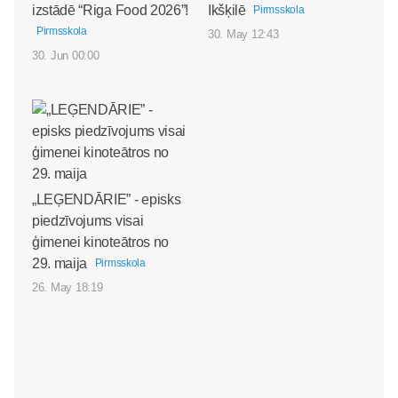
izstādē “Riga Food 2026”!
Ikšķilē
Pirmsskola
Pirmsskola
30. May 12:43
30. Jun 00:00
„LEĢENDĀRIE” - episks
piedzīvojums visai
ģimenei kinoteātros no
29. maija
Pirmsskola
26. May 18:19