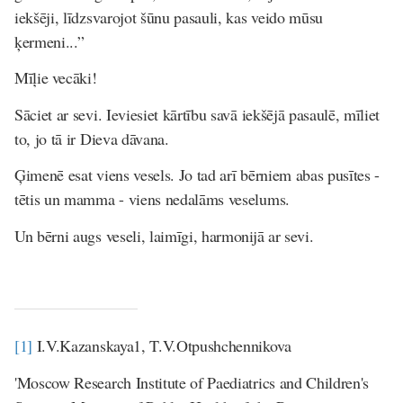
iekšēji, līdzsvarojot šū
nu pasauli, kas veido m
ūsu
ķermeni...”
M
īļ
ie vec
ā
ki!
Sāciet ar sevi. Ieviesiet kārtību savā iekšējā pasaulē, mīliet
to, jo tā ir Dieva dāvana.
Ģimenē esat viens vesels. Jo tad arī bērniem abas pusītes -
tētis un mamma - viens nedalāms veselums.
Un bērni augs veseli, laimīgi, harmonijā ar sevi.
[1]
I.V.Kazanskaya1, T.V.Otpushchennikova
'Moscow Research Institute of Paediatrics and Children's