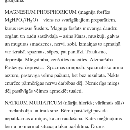
MAGNESIUM PHOSPHORICUM
(magnija fosf
ā
ts
MgHPO
7H
O)
–
viens no svarīgākajiem preparātiem,
4
2
kurus ieviesis Šuslers. Magnija fosfāts ir svarīga daudzu
orgānu un audu sastāvdaļa – asins šūnas, muskuļi, galvas
un muguras smadzenes, nervi, zobi. Izmaiņas to apmaiņā
var izraisīt spazmas, sāpes, pat paralīzi. Trauksme,
depresija. Miegainība, cenšoties mācīties. Aizmāršība.
Pastāvīga depresija. Spazmas urīnpūslī, spazmatiska urīna
aizture, pastāvīga vēlme pačurāt, bet bez rezultāta. Nakts
enurēze pārmērīgas nervu darbības dēļ. Nemierīgs miegs
dēļ pastāvīgās vēlmes apmeklēt tualeti.
NATRIUM MURIATICUM
(n
ā
trija hlor
ī
ds; v
ā
r
ā
mais s
ā
ls)
–
melanholija un trauksme. Bērnu pastāvīgi pavada
nepatīkamas atmiņas, kā arī raudāšana. Katrs mēģinājums
bērnu nomierināt situāciju tikai pasliktina. Drūms