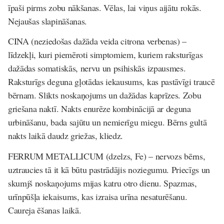
īpaši pirms zobu nākšanas. Vēlas, lai viņus aijātu rokās.
Nejaušas slapināšanas.
CINA
(neziedoš
as da
žā
da veida citrona verbenas)
–
līdzekļi, kuri piemēroti simptomiem, kuriem raksturīgas
dažādas somatiskās, nervu un psihiskās izpausmes.
Raksturīgs deguna gļotādas iekausums, kas pastāvīgi traucē
bērnam. Slikts noskaņojums un dažādas kaprīzes. Zobu
griešana naktī. Nakts enurēze kombinācijā ar deguna
urbināšanu, bada sajūtu un nemierīgu miegu. Bērns gultā
nakts laikā daudz griežas, kliedz.
FERRUM METALLICUM
(dzelzs, Fe) –
nervozs bērns,
uztraucies tā it kā būtu pastrādājis noziegumu. Priecīgs un
skumjš noskaņojums mijas katru otro dienu. Spazmas,
urīnpūšļa iekaisums, kas izraisa urīna nesaturēšanu.
Caureja ēšanas laikā.