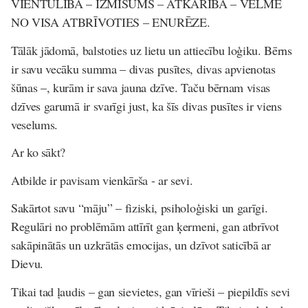
VIENTULĪBA – IZMISUMS – ATKARĪBA – VĒLME
NO VISA ATBRĪVOTIES – ENURĒZE.
Tālāk jādomā, balstoties uz lietu un attiecību loģiku. Bērns
ir savu vecāku summa – divas pusītes, divas apvienotas
šūnas –, kurām ir sava jauna dzīve. Taču bērnam visas
dzīves garumā ir svarīgi just, ka šīs divas pusītes ir viens
veselums.
Ar ko s
ā
kt?
Atbilde ir pavisam vienkārša - ar sevi.
Sakārtot savu “māju” – fiziski, psiholoģiski un garīgi.
Regulāri no problēmām attīrīt gan ķermeni, gan atbrīvot
sakāpinātās un uzkrātās emocijas, un dzīvot saticībā ar
Dievu.
Tikai tad ļaudis – gan sievietes, gan vīrieši – piepildīs sevi