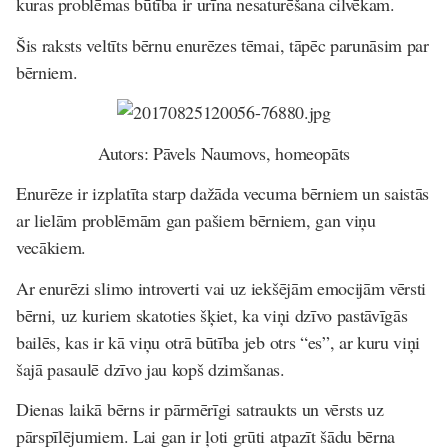
kuras problē
mas b
ūtība ir urīna nesaturēšana cilvēkam.
Šis raksts veltīts bērnu enurēzes tēmai, tāpēc parunāsim par
bērniem.
Autors: Pāvels Naumovs, homeopāts
Enurēze ir izplatīta starp dažāda vecuma bērniem un saistās
ar lielām problēmām gan pašiem bērniem, gan viņu
vecākiem.
Ar enurēzi slimo introverti vai uz iekšējām emocijām vērsti
bērni, uz kuriem skatoties šķiet, ka viņi dzīvo pastāvīgās
bailēs, kas ir kā viņu otrā būtība jeb otrs “es”, ar kuru viņi
šajā pasaulē dzīvo jau kopš dzimšanas.
Dienas laikā bērns ir pārmērīgi satraukts un vērsts uz
pārspīlējumiem. Lai gan ir ļoti grūti atpazīt šādu bērna