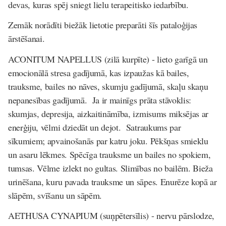
devas, kuras spēj sniegt lielu terapeitisko iedarbību.
Zemāk norādīti biežāk lietotie preparāti šīs pataloģijas
ārstēšanai.
ACONITUM NAPELLUS
(zilā kurpīte)
- lieto garīgā un
emocionālā stresa gadījumā, kas izpaužas kā bailes,
trauksme, bailes no nāves, skumju gadījumā, skaļu skaņu
nepanesības gadījumā. Ja ir mainīgs prāta stāvoklis:
skumjas, depresija, aizkaitināmība, izmisums miksējas ar
enerģiju, vēlmi dziedāt un dejot. Satraukums par
sīkumiem; apvainošanās par katru joku. Pēkšņas smieklu
un asaru lēkmes. Spēcīga trauksme un bailes no spokiem,
tumsas. Vēlme izlekt no gultas. Slimības no bailēm. Bieža
urinēšana, kuru pavada trauksme un sāpes. Enurēze kopā ar
slāpēm, svīšanu un sāpēm.
AETHUSA CYNAPIUM
(suņpētersīlis)
- nervu pārslodze,