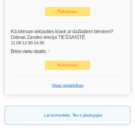
Pieteikties
Kā bērnam iekļauties klasē ar dažādiem bērniem?
Diānas Zandes lekcija TIEŠSAISTĒ
11.08 12:30-14:30
Brīvo vietu skaits:
7
Pieteikties
Visas nodarbības
Lai komentētu, Tev ir jāielogojas