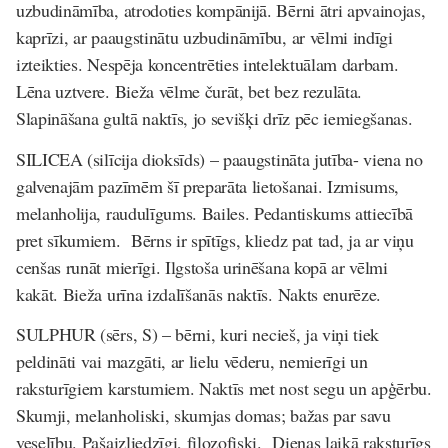
uzbudināmība, atrodoties kompānijā. Bērni ātri apvainojas,
kaprīzi, ar paaugstinātu uzbudināmību, ar vēlmi indīgi
izteikties. Nespēja koncentrēties intelektuālam darbam.
Lēna uztvere. Bieža vēlme čurāt, bet bez rezulāta.
Slapināšana gultā naktīs, jo sevišķi drīz pēc iemiegšanas.
SILICEA
(silīcija dioksīds) –
paaugstināta jutība- viena no
galvenajām pazīmēm šī preparāta lietošanai. Izmisums,
melanholija, raudulīgums. Bailes. Pedantiskums attiecībā
pret sīkumiem. Bērns ir spītīgs, kliedz pat tad, ja ar viņu
cenšas runāt mierīgi. Ilgstoša urinēšana kopā ar vēlmi
kakāt. Bieža urīna izdalīšanās naktīs. Nakts enurēze.
SULPHUR
(sē
rs, S)
–
bērni, kuri necieš, ja viņi tiek
peldināti vai mazgāti, ar lielu vēderu, nemierīgi un
raksturīgiem karstumiem. Naktīs met nost segu un apģērbu.
Skumji, melanholiski, skumjas domas; bažas par savu
veselību. Pašaizliedzīgi, filozofiski. Dienas laikā raksturīgs