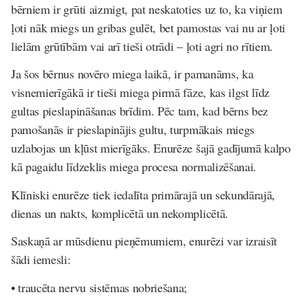
bērniem ir grūti aizmigt, pat neskatoties uz to, ka viņiem
ļoti nāk miegs un gribas gulēt, bet pamostas vai nu ar ļoti
lielām grūtībām vai arī tieši otrādi – ļoti agri no rītiem.
Ja šos bērnus novēro miega laikā, ir pamanāms, ka
visnemierīgākā ir tieši miega pirmā fāze, kas ilgst līdz
gultas pieslapināšanas brīdim. Pēc tam, kad bērns bez
pamošanās ir pieslapinājis gultu, turpmākais miegs
uzlabojas un kļūst mierīgāks. Enurēze šajā gadījumā kalpo
kā pagaidu līdzeklis miega procesa normalizēšanai.
Klīniski enurēze tiek iedalīta primārajā un sekundārajā,
dienas un nakts, komplicētā un nekomplicētā.
Saskaņā ar mū
sdienu pie
ņēmumiem, enurēzi var izraisīt
šā
di iemesli:
• traucēta nervu sistēmas nobriešana;