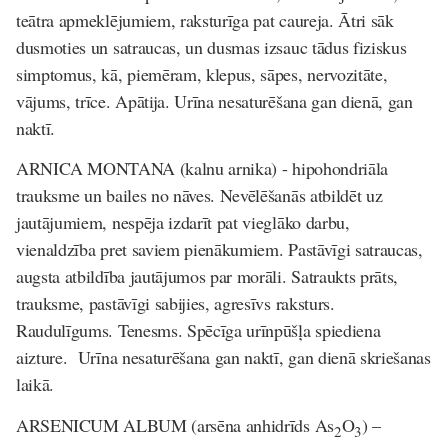
teātra apmeklējumiem, raksturīga pat caureja. Ātri sāk
dusmoties un satraucas, un dusmas izsauc tādus fiziskus
simptomus, kā, piemēram, klepus, sāpes, nervozitāte,
vājums, trīce. Apātija. Urīna nesaturēšana gan dienā, gan
naktī.
ARNICA MONTANA
(kalnu arnika)
- hipohondriāla
trauksme un bailes no nāves. Nevēlēšanās atbildēt uz
jautājumiem, nespēja izdarīt pat vieglāko darbu,
vienaldzība pret saviem pienākumiem. Pastāvīgi satraucas,
augsta atbildība jautājumos par morāli. Satraukts prāts,
trauksme, pastāvīgi sabijies, agresīvs raksturs.
Raudulīgums. Tenesms. Spēcīga urīnpūšļa spiediena
aizture. Urīna nesaturēšana gan naktī, gan dienā skriešanas
laikā.
ARSENICUM ALBUM
(ars
ē
na anhidr
ī
ds As
O
)
–
2
3