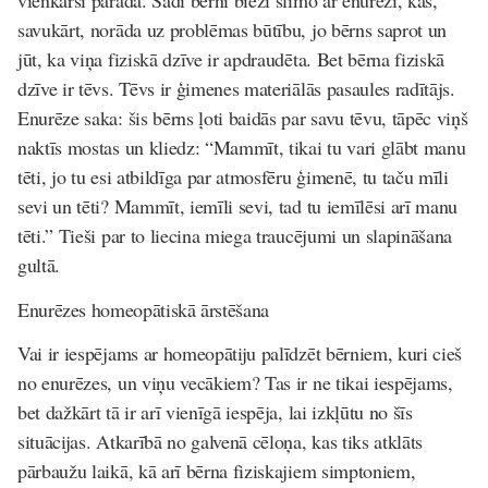
vienkārši parāda. Šādi bērni bieži slimo ar enurēzi, kas,
savukārt, norāda uz problēmas būtību, jo bērns saprot un
jūt, ka viņa fiziskā dzīve ir apdraudēta. Bet bērna fiziskā
dzīve ir tēvs. Tēvs ir ģimenes materiālās pasaules radītājs.
Enurēze saka: šis bērns ļoti baidās par savu tēvu, tāpēc viņš
naktīs mostas un kliedz: “Mammīt, tikai tu vari glābt manu
tēti, jo tu esi atbildīga par atmosfēru ģimenē, tu taču mīli
sevi un tēti? Mammīt, iemīli sevi, tad tu iemīlēsi arī manu
tēti.” Tieši par to liecina miega traucējumi un slapināšana
gultā.
Enurēzes homeopātiskā ārstēšana
Vai ir iespējams ar homeopātiju palīdzēt bērniem, kuri cieš
no enurēzes, un viņu vecākiem? Tas ir ne tikai iespējams,
bet dažkārt tā ir arī vienīgā iespēja, lai izkļūtu no šīs
situācijas. Atkarībā no galvenā cēloņa, kas tiks atklāts
pārbaužu laikā, kā arī bērna fiziskajiem simptoniem,