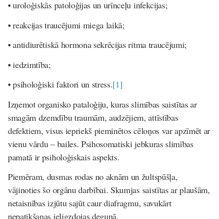
• uroloģiskās patoloģijas un urīnceļu infekcijas;
• reakcijas traucējumi miega laikā;
• antidiurētiskā hormona sekrēcijas ritma traucējumi;
• iedzimtība;
• psiholoģiski faktori un stress.
[1]
Izņemot organisko pataloģiju, kuras slimības saistītas ar
smagām dzemdību traumām, audzējiem, attīstības
defektiem, visus iepriekš pieminētos cēloņos var apzīmēt ar
vienu vārdu – bailes. Psihosomatiski jebkuras slimības
pamatā ir psiholoģiskais aspekts.
Piemēram, dusmas rodas no aknām un žultspūšļa,
vājinoties šo orgānu darbībai. Skumjas saistītas ar plaušām,
netaisnības izjūtu sajūt caur diafragmu, savukārt
nepatikšanas ieligzdojas degunā.