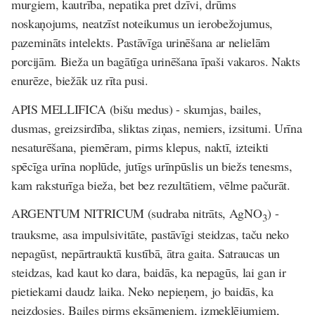
murgiem, kautrība, nepatika pret dzīvi, drūms
noskaņojums, neatzīst noteikumus un ierobežojumus,
pazemināts intelekts. Pastāvīga urinēšana ar nelielām
porcijām. Bieža un bagātīga urinēšana īpaši vakaros. Nakts
enurēze, biežāk uz rīta pusi.
APIS MELLIFICA
(bi
š
u medus)
- skumjas, bailes,
dusmas, greizsirdība, sliktas ziņas, nemiers, izsitumi. Urīna
nesaturēšana, piemēram, pirms klepus, naktī, izteikti
spēcīga urīna noplūde, jutīgs urīnpūslis un biežs tenesms,
kam raksturīga bieža, bet bez rezultātiem, vēlme pačurāt.
ARGENTUM NITRICUM
(sudraba nitrāts, AgNO
)
-
3
trauksme, asa impulsivitāte, pastāvīgi steidzas, taču neko
nepagūst, nepārtrauktā kustībā, ātra gaita. Satraucas un
steidzas, kad kaut ko dara, baidās, ka nepagūs, lai gan ir
pietiekami daudz laika. Neko nepieņem, jo baidās, ka
neizdosies. Bailes pirms eksāmeniem, izmeklējumiem,