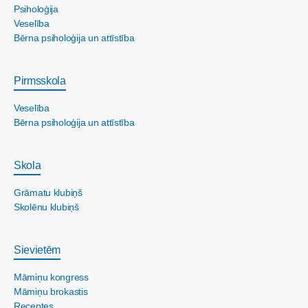
Psiholoģija
Veselība
Bērna psiholoģija un attīstība
Pirmsskola
Veselība
Bērna psiholoģija un attīstība
Skola
Grāmatu klubiņš
Skolēnu klubiņš
Sievietēm
Māmiņu kongress
Māmiņu brokastis
Receptes