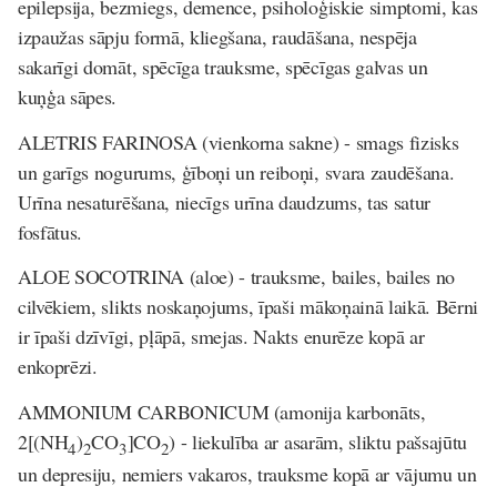
epilepsija, bezmiegs, demence, psiholoģiskie simptomi, kas
izpaužas sāpju formā, kliegšana, raudāšana, nespēja
sakarīgi domāt, spēcīga trauksme, spēcīgas galvas un
kuņģa sāpes.
ALETRIS FARINOSA
(vienkorna sakne)
- smags fizisks
un garīgs nogurums, ģīboņi un reiboņi, svara zaudēšana.
Urīna nesaturēšana, niecīgs urīna daudzums, tas satur
fosfātus.
ALOE SOCOTRINA
(aloe)
- trauksme, bailes, bailes no
cilvēkiem, slikts noskaņojums, īpaši mākoņainā laikā. Bērni
ir īpaši dzīvīgi, pļāpā, smejas. Nakts enurēze kopā ar
enkoprēzi.
AMMONIUM CARBONICUM
(amonija karbonāts,
2[(NH
)
CO
]CO
)
- liekulība ar asarām, sliktu pašsajūtu
4
2
3
2
un depresiju, nemiers vakaros, trauksme kopā ar vājumu un