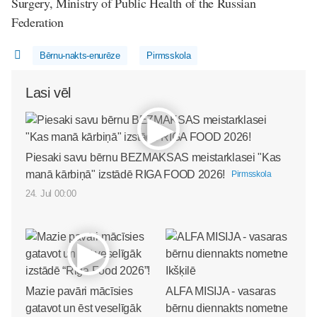
Surgery, Ministry of Public Health of the Russian
Federation
Bērnu-nakts-enurēze
Pirmsskola
Lasi vēl
Piesaki savu bērnu BEZMAKSAS meistarklasei "Kas
manā kārbiņā" izstādē RIGA FOOD 2026!
Pirmsskola
24. Jul 00:00
Mazie pavāri mācīsies
ALFA MISIJA - vasaras
gatavot un ēst veselīgāk
bērnu diennakts nometne