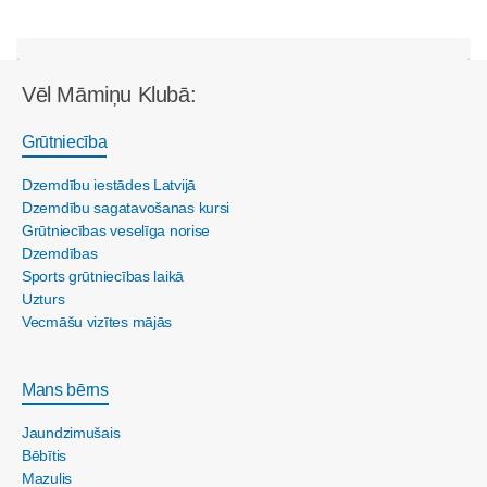
Vēl Māmiņu Klubā:
Grūtniecība
Dzemdību iestādes Latvijā
Dzemdību sagatavošanas kursi
Grūtniecības veselīga norise
Dzemdības
Sports grūtniecības laikā
Uzturs
Vecmāšu vizītes mājās
Mans bērns
Jaundzimušais
Bēbītis
Mazulis