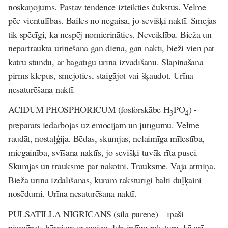
noskaņojums. Pastāv tendence izteikties čukstus. Vēlme
pēc vientulības. Bailes no negaisa, jo sevišķi naktī. Smejas
tik spēcīgi, ka nespēj nomierināties. Neveiklība. Bieža un
nepārtraukta urinēšana gan dienā, gan naktī, bieži vien pat
katru stundu, ar bagātīgu urīna izvadīšanu. Slapināšana
pirms klepus, smejoties, staigājot vai šķaudot. Urīna
nesaturēšana naktī.
ACIDUM PHOSPHORICUM
(fosforskābe H
PO
) -
3
4
preparāts iedarbojas uz emocijām un jūtīgumu. Vēlme
raudāt, nostaļģija. Bēdas, skumjas, nelaimīga mīlestība,
miegainība, svīšana naktīs, jo sevišķi tuvāk rīta pusei.
Skumjas un trauksme par nākotni. Trauksme. Vāja atmiņa.
Bieža urīna izdalīšanās, kuram raksturīgi balti duļķaini
nosēdumi. Urīna nesaturēšana naktī.
PULSATILLA NIGRICANS
(sila purene) –
īpaši
piemērots bērniem ar maigu, labsirdīgu raksturu, kā arī