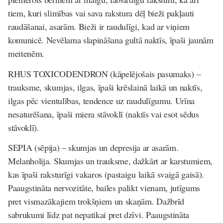
tiem, kuri slimības vai sava rakstura dēļ bieži pakļauti
raudāšanai, asarām. Bieži ir raudulīgi, kad ar viņiem
komunicē. Nevēlama slapināšana gultā naktīs, īpaši jaunām
meitenēm.
RHUS TOXICODENDRON
(kāpelējoš
ais pasumaks)
–
trauksme, skumjas, ilgas, īpaši krēslainā laikā un naktīs,
ilgas pēc vientulības, tendence uz raudulīgumu. Urīna
nesaturēšana, īpaši miera stāvoklī (naktīs vai esot sēdus
stāvoklī).
SEPIA
(s
ē
pija)
–
skumjas un depresija ar asarām.
Melanholija. Skumjas un trauksme, dažkārt ar karstumiem,
kas īpaši raksturīgi vakaros (pastaigu laikā svaigā gaisā).
Paaugstināta nervozitāte, bailes palikt vienam, jutīgums
pret vismazākajiem trokšņiem un skaņām. Dažbrīd
sabrukumi līdz pat nepatikai pret dzīvi. Paaugstināta