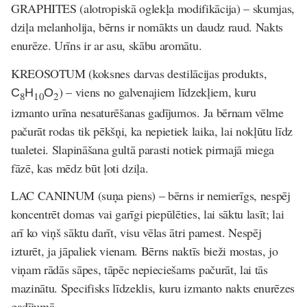
GRAPHITES
(alotropiskā
oglek
ļ
a modifik
ā
cija)
–
skumjas,
dziļa melanholija, bērns ir nomākts un daudz raud. Nakts
enurēze. Urīns ir ar asu, skābu aromātu.
KREOSOTUM
(koksnes darvas destilā
cijas produkts,
С
Н
О
)
–
viens no galvenajiem līdzekļiem, kuru
8
10
2
izmanto urīna nesaturēšanas gadījumos. Ja bērnam vēlme
pačurāt rodas tik pēkšņi, ka nepietiek laika, lai nokļūtu līdz
tualetei. Slapināšana gultā parasti notiek pirmajā miega
fāzē, kas mēdz būt ļoti dziļa.
LAC CANINUM
(suņ
a piens)
– bērns ir nemierīgs, nespēj
koncentrēt domas vai garīgi piepūlēties, lai sāktu lasīt; lai
arī ko viņš sāktu darīt, visu vēlas ātri pamest. Nespēj
izturēt, ja jāpaliek vienam. Bērns naktīs bieži mostas, jo
viņam rādās sāpes, tāpēc nepieciešams pačurāt, lai tās
mazinātu. Specifisks līdzeklis, kuru izmanto nakts enurēzes
gadījumā.