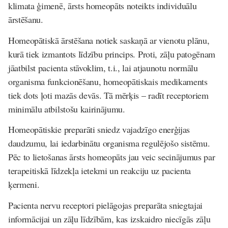
klimata ģimenē, ārsts homeopāts noteikts individuālu
ārstēšanu.
Homeopātiskā ārstēšana
notiek saskaņā ar vienotu plānu,
kurā tiek izmantots līdzību princips. Proti, zāļu patogēnam
jāatbilst pacienta stāvoklim, t.i., lai atjaunotu normālu
organisma funkcionēšanu, homeopātiskais medikaments
tiek dots ļoti mazās devās. Tā mērķis – radīt receptoriem
minimālu atbilstošu kairinājumu.
Homeopātiskie preparāti sniedz vajadzīgo enerģijas
daudzumu, lai iedarbinātu organisma regulējošo sistēmu.
Pēc to lietošanas ārsts homeopāts jau veic secinājumus par
terapeitiskā līdzekļa ietekmi un reakciju uz pacienta
ķermeni.
Pacienta nervu receptori pielāgojas preparāta sniegtajai
informācijai un zāļu līdzībām, kas izskaidro niecīgās zāļu