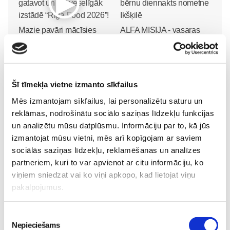
Mazie pavāri mācīsies
ALFA MISIJA - vasaras
gatavot un ēst veselīgāk
bērnu diennakts nometne
izstādē “Riga Food 2026”!
Ikšķilē
Pirmsskola
Pirmsskola
30. May 12:43
30. Jun 00:00
Šī tīmekļa vietne izmanto sīkfailus
Mēs izmantojam sīkfailus, lai personalizētu saturu un
reklāmas, nodrošinātu sociālo saziņas līdzekļu funkcijas
un analizētu mūsu datplūsmu. Informāciju par to, kā jūs
izmantojat mūsu vietni, mēs arī kopīgojam ar saviem
sociālās saziņas līdzekļu, reklamēšanas un analīzes
partneriem, kuri to var apvienot ar citu informāciju, ko
„LEĢENDĀRIE” - episks
viņiem sniedzat vai ko viņi apkopo, kad lietojat viņu
piedzīvojums visai
pakalpojumus.
ģimenei kinoteātros no
29. maija
Pirmsskola
Piekrišanas
26. May 18:19
Nepieciešams
izvēle