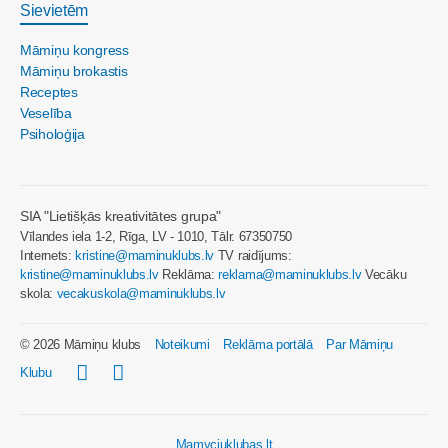
Sievietēm
Māmiņu kongress
Māmiņu brokastis
Receptes
Veselība
Psiholoģija
SIA "Lietišķās kreativitātes grupa"
Vīlandes iela 1-2, Rīga, LV - 1010, Tālr. 67350750
Internets:
kristine@maminuklubs.lv
TV raidījums:
kristine@maminuklubs.lv
Reklāma:
reklama@maminuklubs.lv
Vecāku
skola:
vecakuskola@maminuklubs.lv
© 2026 Māmiņu klubs
Noteikumi
Reklāma portālā
Par Māmiņu
Klubu
Mamyciuklubas.lt