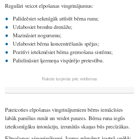
Regulāri veicot elpošanas vingrinājumus:
Palīdzēsiet sekmīgāk attīstīt bērna runu;
Uzlabosiet bronhu drenāžu;
Mazināsiet nogurumu;
Uzlabosiet bērna koncentrēšanās spējas;
Pozitīvi ietekmēsiet bērna gremošana sistēmu;
Palielināsiet ķermeņa vispārējo pretestību.
Raksts turpinās pēc reklāmas
Pateicoties elpošanas vingrinājumiem bērns iemācīsies
labāk pamīšus runāt un veidot pauzes. Bērna runa iegūs
izteiksmīgāku intonāciju, izrunātās skaņas būs precīzākas.
Elpošanas vingrinājumi, kurus pārvērst jautrā spēlē: