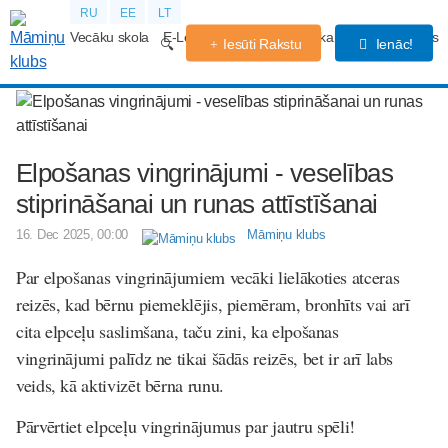
RU
EE
LT
Vecāku skola
E-Lekcijas
Grūtniecības kalendārs
Forums
Iesūti Rakstu
Ienāc!
Elpošanas vingrinājumi - veselības
stiprināšanai un runas attīstīšanai
16. Dec 2025, 00:00
Māmiņu klubs
Par elpošanas vingrinājumiem vecāki lielākoties atceras
reizēs, kad bērnu piemeklējis, piemēram, bronhīts vai arī
cita elpceļu saslimšana, taču zini, ka elpošanas
vingrinājumi palīdz ne tikai šādās reizēs, bet ir arī labs
veids, kā aktivizēt bērna runu.
Pārvērtiet elpceļu vingrinājumus par jautru spēli!