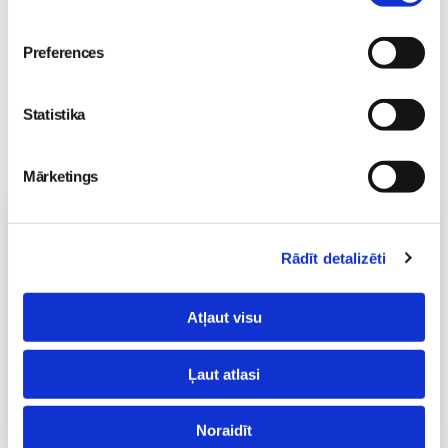
Preferences
Statistika
Mārketings
Vecāku skola
Grūtnieču masāža, pēcdzemdību masāža, ķermeņa
Rādīt detalizēti
masāža Māmiņu klubā pie masāžas speciālistes Olgas
Gerasimenko
Ķermeņa masāža
Atļaut visu
10.08 11:30-15:30
Brīvo vietu skaits:
2
Ļaut atlasi
Pieteikties
Noraidīt