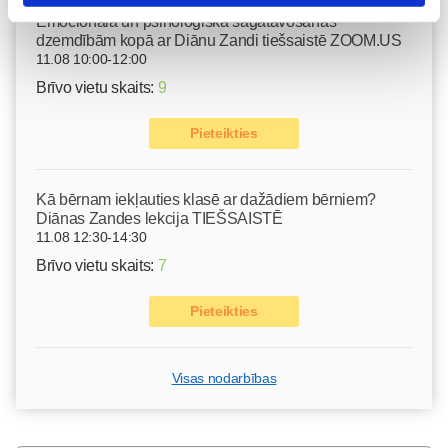
Emocionālā un psiholoģiskā sagatavošanās
dzemdībām kopā ar Diānu Zandi tiešsaistē ZOOM.US
11.08 10:00-12:00
Brīvo vietu skaits:
9
Pieteikties
Kā bērnam iekļauties klasē ar dažādiem bērniem?
Diānas Zandes lekcija TIEŠSAISTĒ
11.08 12:30-14:30
Brīvo vietu skaits:
7
Pieteikties
Visas nodarbības