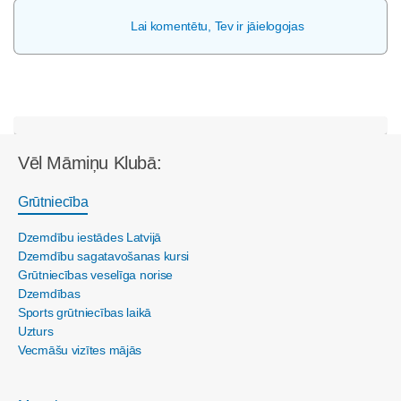
Lai komentētu, Tev ir jāielogojas
Vēl Māmiņu Klubā:
Grūtniecība
Dzemdību iestādes Latvijā
Dzemdību sagatavošanas kursi
Grūtniecības veselīga norise
Dzemdības
Sports grūtniecības laikā
Uzturs
Vecmāšu vizītes mājās