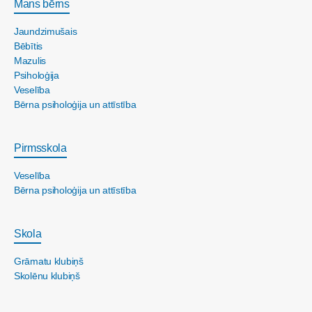
Mans bērns
Jaundzimušais
Bēbītis
Mazulis
Psiholoģija
Veselība
Bērna psiholoģija un attīstība
Pirmsskola
Veselība
Bērna psiholoģija un attīstība
Skola
Grāmatu klubiņš
Skolēnu klubiņš