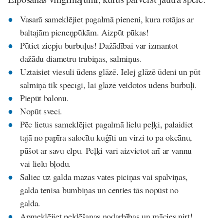
Vasarā sameklējiet pagalmā pieneni, kura rotājas ar
baltajām pieneņpūkām. Aizpūt pūkas!
Pūtiet ziepju burbuļus! Dažādībai var izmantot
dažādu diametru trubiņas, salmiņus.
Uztaisiet viesuli ūdens glāzē. Ielej glāzē ūdeni un pūt
salmiņā tik spēcīgi, lai glāzē veidotos ūdens burbuļi.
Piepūt balonu.
Nopūt sveci.
Pēc lietus sameklējiet pagalmā lielu peļķi, palaidiet
tajā no papīra salocītu kuģīti un virzi to pa okeānu,
pūšot ar savu elpu. Peļķi vari aizvietot arī ar vannu
vai lielu bļodu.
Saliec uz galda mazas vates piciņas vai spalviņas,
galda tenisa bumbiņas un centies tās nopūst no
galda.
Apmeklējiet peldēšanas nodarbības un mācies nirt!