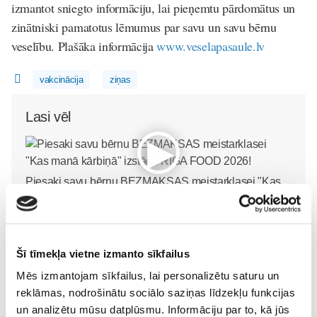
izmantot sniegto informāciju, lai pieņemtu pārdomātus un
zinātniski pamatotus lēmumus par savu un savu bērnu
veselību. Plašāka informācija
www.veselapasaule.lv
vakcinācija
ziņas
Lasi vēl
Piesaki savu bērnu BEZMAKSAS meistarklasei "Kas
manā kārbiņā" izstādē RIGA FOOD 2026!
Pirmsskola
24. Jul 00:00
Šī tīmekļa vietne izmanto sīkfailus
Mēs izmantojam sīkfailus, lai personalizētu saturu un
reklāmas, nodrošinātu sociālo saziņas līdzekļu funkcijas
un analizētu mūsu datplūsmu. Informāciju par to, kā jūs
Mazie pavāri mācīsies
ALFA MISIJA - vasaras