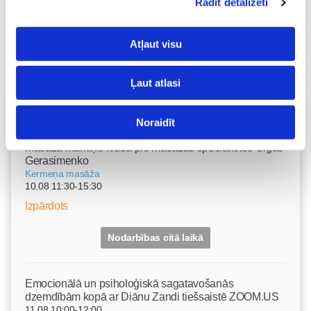
Rādīt detalizēti
Atļaut visu
Ļaut atlasi
Vecāku skola
Noraidīt
Grūtnieču masāža, pēcdzemdību masāža, ķermeņa
masāža Māmiņu klubā pie masāžas speciālistes Olgas
Gerasimenko
Ķermeņa masāža
10.08 11:30-15:30
Izpārdots
Nodarbības citā laikā
Emocionālā un psiholoģiskā sagatavošanās
dzemdībām kopā ar Diānu Zandi tiešsaistē ZOOM.US
11.08 10:00-12:00