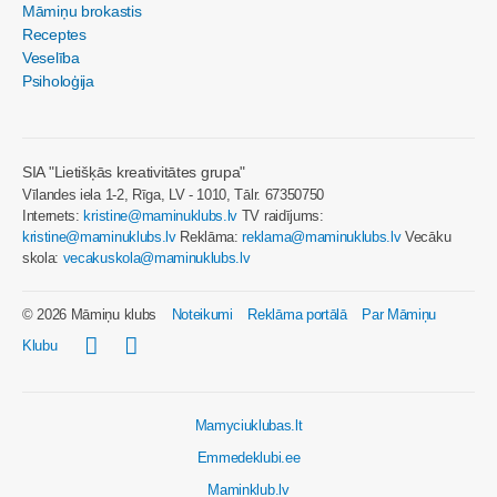
Māmiņu brokastis
Receptes
Veselība
Psiholoģija
SIA "Lietišķās kreativitātes grupa"
Vīlandes iela 1-2, Rīga, LV - 1010, Tālr. 67350750
Internets:
kristine@maminuklubs.lv
TV raidījums:
kristine@maminuklubs.lv
Reklāma:
reklama@maminuklubs.lv
Vecāku
skola:
vecakuskola@maminuklubs.lv
© 2026 Māmiņu klubs
Noteikumi
Reklāma portālā
Par Māmiņu
Klubu
Mamyciuklubas.lt
Emmedeklubi.ee
Maminklub.lv