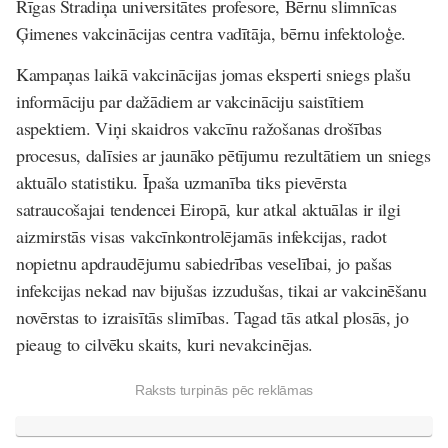
Rīgas Stradiņa universitātes profesore, Bērnu slimnīcas
Ģimenes vakcinācijas centra vadītāja, bērnu infektoloģe.
Kampaņas laikā vakcinācijas jomas eksperti sniegs plašu
informāciju par dažādiem ar vakcināciju saistītiem
aspektiem. Viņi skaidros vakcīnu ražošanas drošības
procesus, dalīsies ar jaunāko pētījumu rezultātiem un sniegs
aktuālo statistiku. Īpaša uzmanība tiks pievērsta
satraucošajai tendencei Eiropā, kur atkal aktuālas ir ilgi
aizmirstās visas vakcīnkontrolējamās infekcijas, radot
nopietnu apdraudējumu sabiedrības veselībai, jo pašas
infekcijas nekad nav bijušas izzudušas, tikai ar vakcinēšanu
novērstas to izraisītās slimības. Tagad tās atkal plosās, jo
pieaug to cilvēku skaits, kuri nevakcinējas.
Raksts turpinās pēc reklāmas