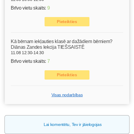
Brīvo vietu skaits:
9
Pieteikties
Kā bērnam iekļauties klasē ar dažādiem bērniem?
Diānas Zandes lekcija TIEŠSAISTĒ
11.08 12:30-14:30
Brīvo vietu skaits:
7
Pieteikties
Visas nodarbības
Lai komentētu, Tev ir jāielogojas