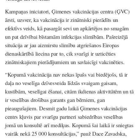
Kampaņas iniciatori, Ģimenes vakcinācijas centra (ĢVC)
ārsti, uzsver, ka vakcinācija ir zinātniski pierādīts un
efektīvs veids, kā pasargāt sevi un apkārtējos no smagām
un pat dzīvībai bīstamām infekcijas slimībām. Pašreizējā
situācija ar jau aizmirstu slimību atgriešanos Eiropas
dienaskārtībā liecina par to, cik svarīgi ir uzticēties
zinātniskajiem pierādījumiem un savlaicīgi vakcinēties.
“Kopumā vakcinācija nav nekas īpašs vai biedējošs, tā ir
daļa no veselīga dzīvesveida līdzās svaigam gaisam,
kustībām, veselīgai ēšanai, citām ikdienas aktivitātēm un tā
ir veselības drošības garants gan bērniem, gan
pieaugušajiem. Desmit gadu laikā Ģimenes vakcinācijas
centrs kļuvis par svarīgu partneri sabiedrības veselības
jomā un konsultē arī mediķus. Kopumā šai laikā ir sniegtas
vairāk nekā 25 000 konsultācijas,” pauž
Dace Zavadska,