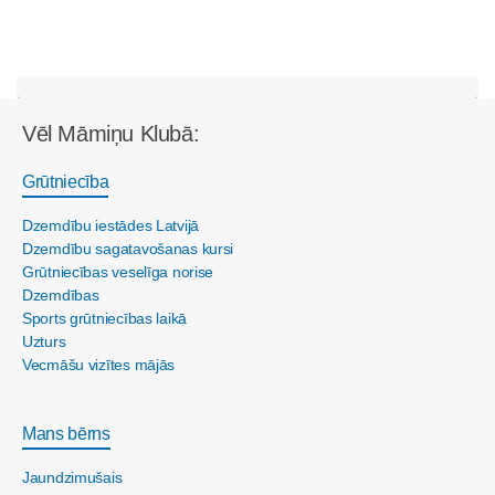
Vēl Māmiņu Klubā:
Grūtniecība
Dzemdību iestādes Latvijā
Dzemdību sagatavošanas kursi
Grūtniecības veselīga norise
Dzemdības
Sports grūtniecības laikā
Uzturs
Vecmāšu vizītes mājās
Mans bērns
Jaundzimušais