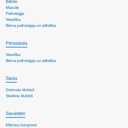
Bēbītis
Mazulis
Psiholoģija
Veselība
Bērna psiholoģija un attīstība
Pirmsskola
Veselība
Bērna psiholoģija un attīstība
Skola
Grāmatu klubiņš
Skolēnu klubiņš
Sievietēm
Māmiņu kongress