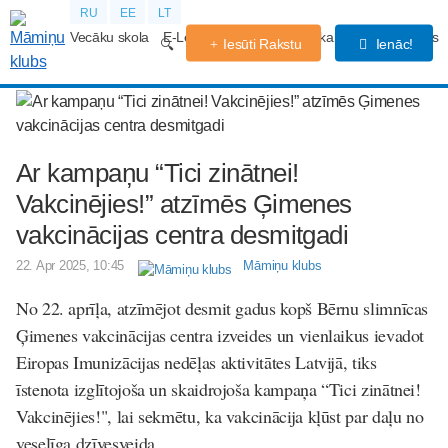
RU
EE
LT
Vecāku skola
E-Lekcijas
Grūtniecības kalendārs
Forums
Iesūti Rakstu
Ienāc!
Ar kampaņu “Tici zinātnei!
Vakcinējies!” atzīmēs Ģimenes
vakcinācijas centra desmitgadi
22. Apr 2025, 10:45
Māmiņu klubs
No 22. aprīļa, atzīmējot desmit gadus kopš Bērnu slimnīcas
Ģimenes vakcinācijas centra izveides un vienlaikus ievadot
Eiropas Imunizācijas nedēļas aktivitātes Latvijā, tiks
īstenota izglītojoša un skaidrojoša kampaņa “Tici zinātnei!
Vakcinējies!", lai sekmētu, ka vakcinācija kļūst par daļu no
veselīga dzīvesveida.