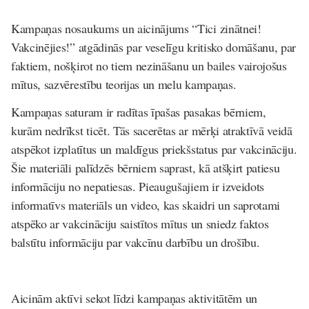
Kampaņas nosaukums un aicinājums “Tici zinātnei!
Vakcinējies!” atgādinās par veselīgu kritisko domāšanu, par
faktiem, nošķirot no tiem nezināšanu un bailes vairojošus
mītus, sazvērestību teorijas un melu kampaņas.
Kampaņas saturam ir radītas īpašas pasakas bērniem,
kurām nedrīkst ticēt. Tās sacerētas ar mērķi atraktīvā veidā
atspēkot izplatītus un maldīgus priekšstatus par vakcināciju.
Šie materiāli palīdzēs bērniem saprast, kā atšķirt patiesu
informāciju no nepatiesas. Pieaugušajiem ir izveidots
informatīvs materiāls un video, kas skaidri un saprotami
atspēko ar vakcināciju saistītos mītus un sniedz faktos
balstītu informāciju par vakcīnu darbību un drošību.
Aicinām aktīvi sekot līdzi kampaņas aktivitātēm un