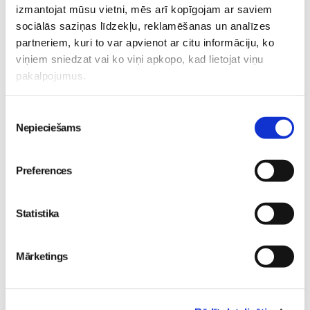
izmantojat mūsu vietni, mēs arī kopīgojam ar saviem
gatavot un ēst veselīgāk
bērnu diennakts nometne
sociālās saziņas līdzekļu, reklamēšanas un analīzes
izstādē “Riga Food 2026”!
Ikšķilē
Pirmsskola
partneriem, kuri to var apvienot ar citu informāciju, ko
Pirmsskola
30. May 12:43
viņiem sniedzat vai ko viņi apkopo, kad lietojat viņu
30. Jun 00:00
pakalpojumus.
Piekrišanas
Nepieciešams
izvēle
Preferences
„LEĢENDĀRIE” - episks
piedzīvojums visai
ģimenei kinoteātros no
Statistika
29. maija
Pirmsskola
26. May 18:19
Mārketings