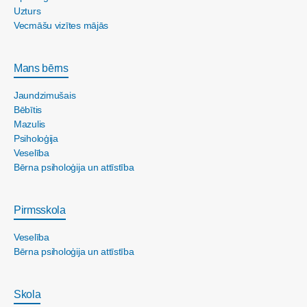
Uzturs
Vecmāšu vizītes mājās
Mans bērns
Jaundzimušais
Bēbītis
Mazulis
Psiholoģija
Veselība
Bērna psiholoģija un attīstība
Pirmsskola
Veselība
Bērna psiholoģija un attīstība
Skola