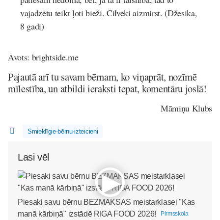
vajadzētu teikt ļoti bieži. Cilvēki aizmirst. (Džesika,
8 gadi)
Avots: brightside.me
Pajautā arī tu savam bērnam, ko viņaprāt, nozīmē
mīlestība, un atbildi ieraksti tepat, komentāru joslā!
Māmiņu Klubs
Smieklīgie-bērnu-izteicieni
Lasi vēl
Piesaki savu bērnu BEZMAKSAS meistarklasei "Kas
manā kārbiņā" izstādē RIGA FOOD 2026!
Pirmsskola