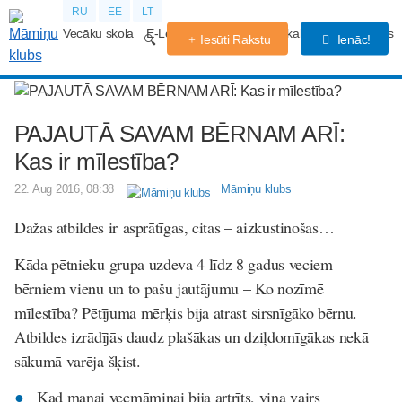
RU
EE
LT
Vecāku skola
E-Lekcijas
Grūtniecības kalendārs
Forums
Iesūti Rakstu
Ienāc!
PAJAUTĀ SAVAM BĒRNAM ARĪ:
Kas ir mīlestība?
22. Aug 2016, 08:38
Māmiņu klubs
Dažas atbildes ir asprātīgas, citas – aizkustinošas…
Kāda pētnieku grupa uzdeva 4 līdz 8 gadus veciem
bērniem vienu un to pašu jautājumu – Ko nozīmē
mīlestība? Pētījuma mērķis bija atrast sirsnīgāko bērnu.
Atbildes izrādījās daudz plašākas un dziļdomīgākas nekā
sākumā varēja šķist.
Kad manai vecmāmiņai bija artrīts, viņa vairs