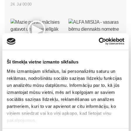
24. Jul 00:00
Mazie pavāri mācīsies
ALFA MISIJA - vasaras
gatavot un ēst veselīgāk
bērnu diennakts nometne
izstādē “Riga Food 2026”!
Ikšķilē
Pirmsskola
Šī tīmekļa vietne izmanto sīkfailus
Pirmsskola
30. May 12:43
Mēs izmantojam sīkfailus, lai personalizētu saturu un
30. Jun 00:00
reklāmas, nodrošinātu sociālo saziņas līdzekļu funkcijas
un analizētu mūsu datplūsmu. Informāciju par to, kā jūs
izmantojat mūsu vietni, mēs arī kopīgojam ar saviem
sociālās saziņas līdzekļu, reklamēšanas un analīzes
partneriem, kuri to var apvienot ar citu informāciju, ko
viņiem sniedzat vai ko viņi apkopo, kad lietojat viņu
pakalpojumus.
„LEĢENDĀRIE” - episks
piedzīvojums visai