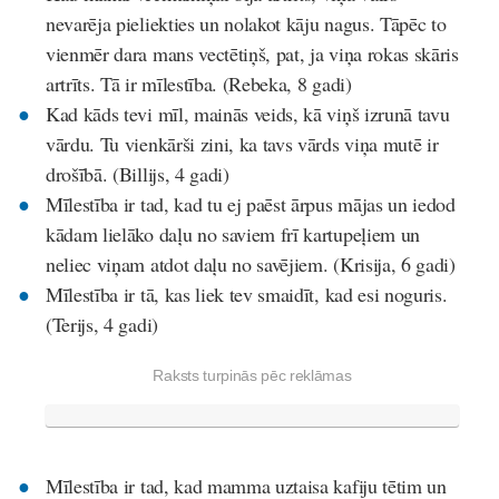
nevarēja pieliekties un nolakot kāju nagus. Tāpēc to
vienmēr dara mans vectētiņš, pat, ja viņa rokas skāris
artrīts. Tā ir mīlestība. (Rebeka, 8 gadi)
Kad kāds tevi mīl, mainās veids, kā viņš izrunā tavu
vārdu. Tu vienkārši zini, ka tavs vārds viņa mutē ir
drošībā. (Billijs, 4 gadi)
Mīlestība ir tad, kad tu ej paēst ārpus mājas un iedod
kādam lielāko daļu no saviem frī kartupeļiem un
neliec viņam atdot daļu no savējiem. (Krisija, 6 gadi)
Mīlestība ir tā, kas liek tev smaidīt, kad esi noguris.
(Terijs, 4 gadi)
Raksts turpinās pēc reklāmas
Mīlestība ir tad, kad mamma uztaisa kafiju tētim un