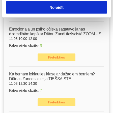
Izpārdots
Noraidīt
Nodarbības citā laikā
Emocionālā un psiholoģiskā sagatavošanās
dzemdībām kopā ar Diānu Zandi tiešsaistē ZOOM.US
11.08 10:00-12:00
Brīvo vietu skaits:
9
Pieteikties
Kā bērnam iekļauties klasē ar dažādiem bērniem?
Diānas Zandes lekcija TIEŠSAISTĒ
11.08 12:30-14:30
Brīvo vietu skaits:
7
Pieteikties