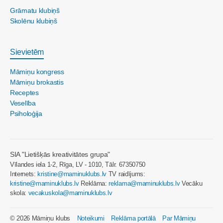
Grāmatu klubiņš
Skolēnu klubiņš
Sievietēm
Māmiņu kongress
Māmiņu brokastis
Receptes
Veselība
Psiholoģija
SIA "Lietišķās kreativitātes grupa"
Vīlandes iela 1-2, Rīga, LV - 1010, Tālr. 67350750
Internets:
kristine@maminuklubs.lv
TV raidījums:
kristine@maminuklubs.lv
Reklāma:
reklama@maminuklubs.lv
Vecāku
skola:
vecakuskola@maminuklubs.lv
© 2026 Māmiņu klubs
Noteikumi
Reklāma portālā
Par Māmiņu