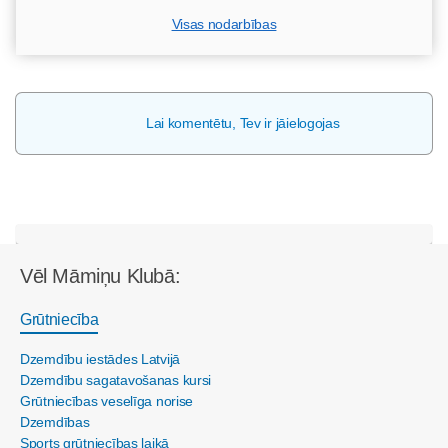
Visas nodarbības
Lai komentētu, Tev ir jāielogojas
Vēl Māmiņu Klubā:
Grūtniecība
Dzemdību iestādes Latvijā
Dzemdību sagatavošanas kursi
Grūtniecības veselīga norise
Dzemdības
Sports grūtniecības laikā