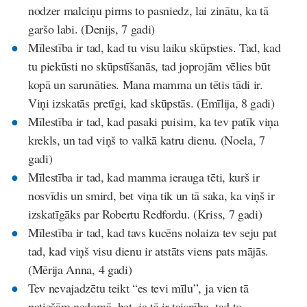
nodzer malciņu pirms to pasniedz, lai zinātu, ka tā
garšo labi. (Denijs, 7 gadi)
Mīlestība ir tad, kad tu visu laiku skūpsties. Tad, kad
tu piekūsti no skūpstīšanās, tad joprojām vēlies būt
kopā un sarunāties. Mana mamma un tētis tādi ir.
Viņi izskatās pretīgi, kad skūpstās. (Emīlija, 8 gadi)
Mīlestība ir tad, kad pasaki puisim, ka tev patīk viņa
krekls, un tad viņš to valkā katru dienu. (Noela, 7
gadi)
Mīlestība ir tad, kad mamma ierauga tēti, kurš ir
nosvīdis un smird, bet viņa tik un tā saka, ka viņš ir
izskatīgāks par Robertu Redfordu. (Kriss, 7 gadi)
Mīlestība ir tad, kad tavs kucēns nolaiza tev seju pat
tad, kad viņš visu dienu ir atstāts viens pats mājās.
(Mērija Anna, 4 gadi)
Tev nevajadzētu teikt “es tevi mīlu”, ja vien tā
patiešām nedomā, bet, ja tā ir taisnība, tad to