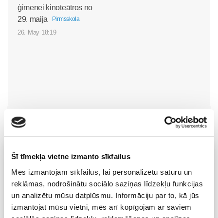
ģimenei kinoteātros no
29. maija
Pirmsskola
26. May 18:19
Vecāku skola
Šī tīmekļa vietne izmanto sīkfailus
Fizioterapeites Klaudijas Hēlas individuālā konsultācija
Mēs izmantojam sīkfailus, lai personalizētu saturu un
06.08 16:00-17:00
reklāmas, nodrošinātu sociālo saziņas līdzekļu funkcijas
Izpārdots
un analizētu mūsu datplūsmu. Informāciju par to, kā jūs
izmantojat mūsu vietni, mēs arī kopīgojam ar saviem
Nodarbības citā laikā