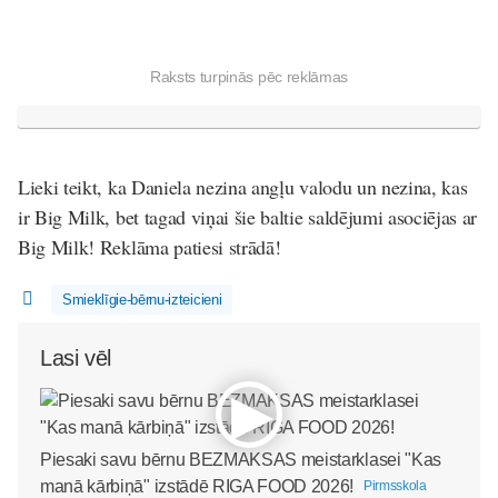
Raksts turpinās pēc reklāmas
Lieki teikt, ka Daniela nezina angļu valodu un nezina, kas
ir Big Milk, bet tagad viņai šie baltie saldējumi asociējas ar
Big Milk! Reklāma patiesi strādā!
Smieklīgie-bērnu-izteicieni
Lasi vēl
Piesaki savu bērnu BEZMAKSAS meistarklasei "Kas
manā kārbiņā" izstādē RIGA FOOD 2026!
Pirmsskola