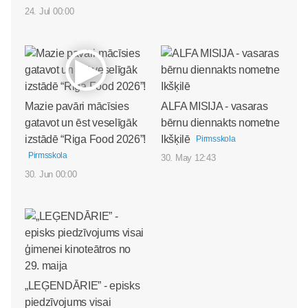
24. Jul 00:00
Mazie pavāri mācīsies
ALFA MISIJA - vasaras
gatavot un ēst veselīgāk
bērnu diennakts nometne
izstādē “Riga Food 2026”!
Ikšķilē
Pirmsskola
Pirmsskola
30. May 12:43
30. Jun 00:00
„LEĢENDĀRIE” - episks
piedzīvojums visai