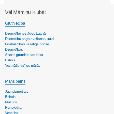
Vēl Māmiņu Klubā:
Grūtniecība
Dzemdību iestādes Latvijā
Dzemdību sagatavošanas kursi
Grūtniecības veselīga norise
Dzemdības
Sports grūtniecības laikā
Uzturs
Vecmāšu vizītes mājās
Mans bērns
Jaundzimušais
Bēbītis
Mazulis
Psiholoģija
Veselība