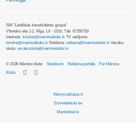
SIA "Lietišķās kreativitātes grupa"
Vīlandes iela 1-2, Rīga, LV - 1010, Tālr. 67350750
Internets:
kristine@maminuklubs.lv
TV raidījums:
kristine@maminuklubs.lv
Reklāma:
reklama@maminuklubs.lv
Vecāku
skola:
vecakuskola@maminuklubs.lv
© 2026 Māmiņu klubs
Noteikumi
Reklāma portālā
Par Māmiņu
Klubu
Mamyciuklubas.lt
Emmedeklubi.ee
Maminklub.lv