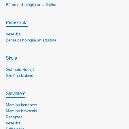
Bērna psiholoģija un attīstība
Pirmsskola
Veselība
Bērna psiholoģija un attīstība
Skola
Grāmatu klubiņš
Skolēnu klubiņš
Sievietēm
Māmiņu kongress
Māmiņu brokastis
Receptes
Veselība
Psiholoģija