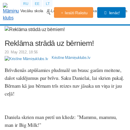
RU
EE
LT
Vecāku skola
E-Lekcijas
Grūtniecības kalendārs
Forums
Iesūti Rakstu
Ienāc!
Reklāma strādā uz bērniem!
20. May 2012, 18:56
Kristīne Māmiņuklubs.lv
Brīvdienās atpūšamies pludmalē un brauc garām meitene,
dalot saldējumus par brīvu. Saku Danielai, lai skrien pakaļ.
Bērnam kā jau bērnam trīs reizes nav jāsaka un viņa ir jau
ceļā!
Daniela skrien man pretī un kliedz: "Mammu, mammu,
man ir Big Milk!"