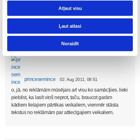
Atļaut visu
Lai komentētu, Tev ir jāielogojas
Ļaut atlasi
Noraidīt
princesemince
02. Aug 2011, 08:51
o, jā, no reklāmām mūsējais arī visu ko samācījies. lieki
piebilst, ka lasīt viņš neprot, taču, braucot garām
kādiem lielajiem pārtikas veikaliem, vienmēr stāsta
tekstus no reklāmām par attiecīgajiem veikaliem.