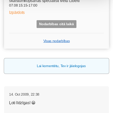
skaistumkopšanas speciālisti Ivetu Liberti
07.08 15:15-17:00
Izpārdots
Nodarbības citā laikā
Visas nodarbības
Lai komentētu, Tev ir jāielogojas
14. Oct 2009, 22:38
Ļoti līdzīgas! 😀