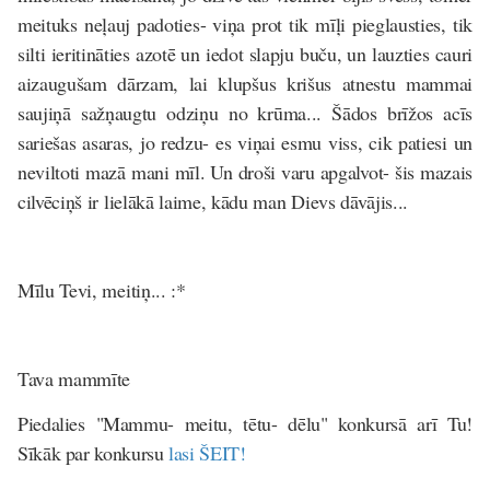
meituks neļauj padoties- viņa prot tik mīļi pieglausties, tik
silti ieritināties azotē un iedot slapju buču, un lauzties cauri
aizaugušam dārzam, lai klupšus krišus atnestu mammai
saujiņā sažņaugtu odziņu no krūma... Šādos brīžos acīs
sariešas asaras, jo redzu- es viņai esmu viss, cik patiesi un
neviltoti mazā mani mīl. Un droši varu apgalvot- šis mazais
cilvēciņš ir lielākā laime, kādu man Dievs dāvājis...
Mīlu Tevi, meitiņ... :*
Tava mammīte
Piedalies "Mammu- meitu, tētu- dēlu" konkursā arī Tu!
Sīkāk par konkursu
lasi ŠEIT!