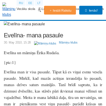
RU
EE
LT
Vecāku skola
E-Lekcijas
Grūtniecības kalendārs
Forums
Iesūti Rakstu
Ienāc!
Evelīna- mana pasaule
30. May 2010, 15:28
Māmiņu klubs
Evelīna un māmiņa Ērika Rudaša.
{pic:1}
Evelīna man ir visa pasaule. Tāpat kā es viņai esmu vesela
pasaule. Mirklī, kad mazās actiņas ieraudzīja šo pasauli,
manas dzīves saturs mainījās. Tanī brīdī sapratu, ka ir
dzimusi dvēselīte, kas stāvēs pāri ikvienai manai vēlmei un
vajadzībai.
Meita ir mana labākā daļa
, tīra un nevainīga, un
man ir pienākums vest viņu pasaulē- parādīt krāsas un