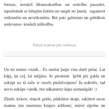
formas, iemācīt likumsakarības un uzticību pasaulei,
iepazīstināt ar labajām lietām un sargāt no ļaunā, sagatavot
veiksmēm un neveiksmēm. Bet pats galvenais un grūtākais
uzdevums- iemācīt mīlestību.
Raksts turpinās pēc reklāmas
Un iet mums visādi... Es meitai ļauju visu darīt pašai. Lai
kāpj, lai ceļ, lai mēģina. Jo piestumt ķebli pie galda un
uzkāpt uz tā taču ir vesels piedzīvojums! Ja nokritīs, tad
nevis nekāps vairāk, bet nākamreiz kāps uzmanīgāk! :)
Zīmēt, krāsot, slaucīt grīdu, pārkārtot skapi, sakārtot savas
mantas (un mammas kurpes arīdzan), mizot sīpolus un