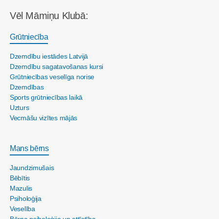
Vēl Māmiņu Klubā:
Grūtniecība
Dzemdību iestādes Latvijā
Dzemdību sagatavošanas kursi
Grūtniecības veselīga norise
Dzemdības
Sports grūtniecības laikā
Uzturs
Vecmāšu vizītes mājās
Mans bērns
Jaundzimušais
Bēbītis
Mazulis
Psiholoģija
Veselība
Bērna psiholoģija un attīstība