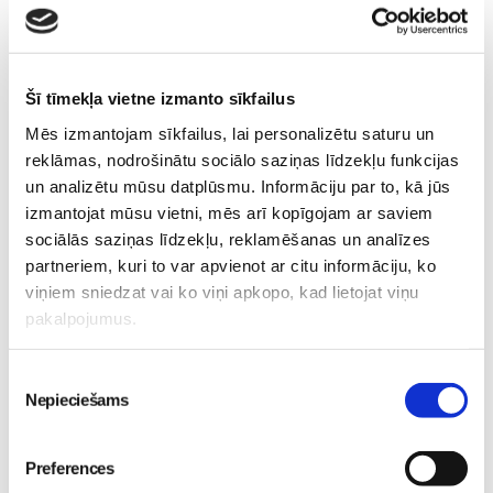
Šī tīmekļa vietne izmanto sīkfailus
Mēs izmantojam sīkfailus, lai personalizētu saturu un
reklāmas, nodrošinātu sociālo saziņas līdzekļu funkcijas
„LEĢENDĀRIE” - episks
un analizētu mūsu datplūsmu. Informāciju par to, kā jūs
piedzīvojums visai
izmantojat mūsu vietni, mēs arī kopīgojam ar saviem
ģimenei kinoteātros no
sociālās saziņas līdzekļu, reklamēšanas un analīzes
29. maija
Pirmsskola
partneriem, kuri to var apvienot ar citu informāciju, ko
26. May 18:19
viņiem sniedzat vai ko viņi apkopo, kad lietojat viņu
pakalpojumus.
Piekrišanas
Nepieciešams
izvēle
Preferences