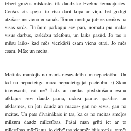
izbērt gružus miskastē- tik daudz ko Evelīna iemācījusies.
Cenšos cik spēju- to visu darīt kopā ar viņu, bet godīgi
atzīšos- ne vienmēr sanāk. Tomēr meitiņa jūt- es cenšos no
visas sirds. Brīžiem pārkāpju sev pāri, nometu pie malas
visus darbus, izslēdzu telefonu, un laiks pazūd. Jo tas ir
mūsu laiks- kad mēs vienkārši esam viena otrai. Jo mēs
esam. Māte un meita.
Meituks mantojis no manis nesavaldību un nepacietību. Un
tad nu nepacietīgā māca nepacietīgajai pacietību. :) Skan
interesanti, vai ne? Līdz ar meitas piedzimšanu esmu
atklājusi sevī daudz jauna, radusi jaunas īpašības un
atklāsmes, un ļoti daudz arī mācos- gan no sevis, gan no
meitas. Un pats dīvainākais ir tas, ka es no meitas smeļos
milzum daudz mīlestības. Pašai man grūti iet ar to
mīlestības mācīšanu, jo dzīvē tas vienmēr bijis svešs, tomēr