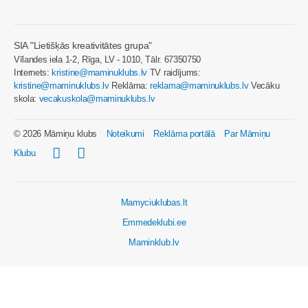
SIA "Lietišķās kreativitātes grupa"
Vīlandes iela 1-2, Rīga, LV - 1010, Tālr. 67350750
Internets:
kristine@maminuklubs.lv
TV raidījums:
kristine@maminuklubs.lv
Reklāma:
reklama@maminuklubs.lv
Vecāku
skola:
vecakuskola@maminuklubs.lv
© 2026 Māmiņu klubs
Noteikumi
Reklāma portālā
Par Māmiņu
Klubu
Mamyciuklubas.lt
Emmedeklubi.ee
Maminklub.lv