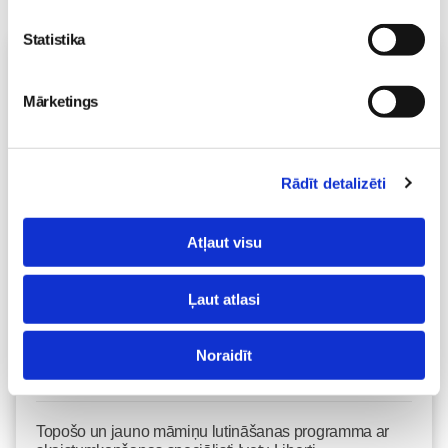
Statistika
Vecāku skola
Fizioterapeites Klaudijas Hēlas individuālā konsultācija
Mārketings
06.08 16:00-17:00
Izpārdots
Rādīt detalizēti
Nodarbības citā laikā
Atļaut visu
Dzemdību sagatavošanas kursi GATAVI MAZULIM 4+1
lekciju cikls no 6.augusta KLĀTIENĒ
06.08 18:00-20:00
Ļaut atlasi
Brīvo vietu skaits:
2
Noraidīt
Pieteikties
Topošo un jauno māmiņu lutināšanas programma ar