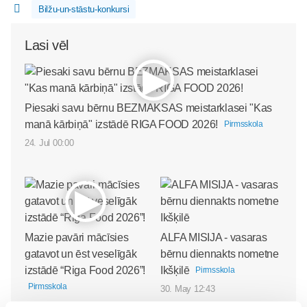
Bilžu-un-stāstu-konkursi
Lasi vēl
Piesaki savu bērnu BEZMAKSAS meistarklasei "Kas
manā kārbiņā" izstādē RIGA FOOD 2026!
Pirmsskola
24. Jul 00:00
Mazie pavāri mācīsies
ALFA MISIJA - vasaras
gatavot un ēst veselīgāk
bērnu diennakts nometne
izstādē “Riga Food 2026”!
Ikšķilē
Pirmsskola
Pirmsskola
30. May 12:43
30. Jun 00:00