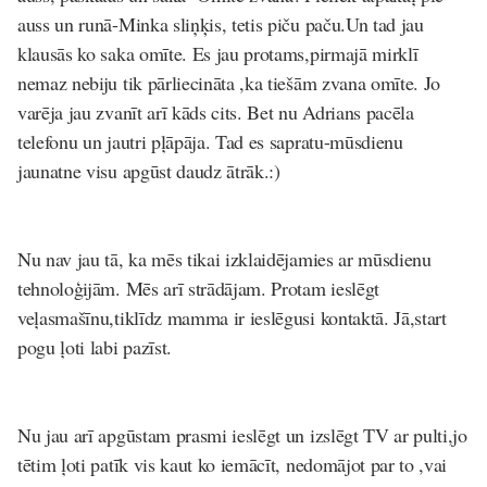
auss un runā-Minka sliņķis, tetis piču paču.Un tad jau
klausās ko saka omīte. Es jau protams,pirmajā mirklī
nemaz nebiju tik pārliecināta ,ka tiešām zvana omīte. Jo
varēja jau zvanīt arī kāds cits. Bet nu Adrians pacēla
telefonu un jautri pļāpāja. Tad es sapratu-mūsdienu
jaunatne visu apgūst daudz ātrāk.:)
Nu nav jau tā, ka mēs tikai izklaidējamies ar mūsdienu
tehnoloģijām. Mēs arī strādājam. Protam ieslēgt
veļasmašīnu,tiklīdz mamma ir ieslēgusi kontaktā. Jā,start
pogu ļoti labi pazīst.
Nu jau arī apgūstam prasmi ieslēgt un izslēgt TV ar pulti,jo
tētim ļoti patīk vis kaut ko iemācīt, nedomājot par to ,vai