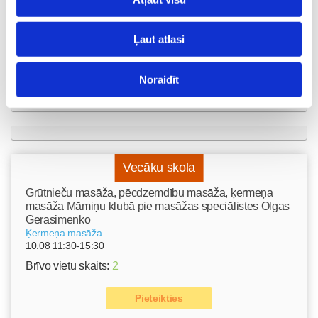
Ļaut atlasi
Noraidīt
Vecāku skola
Grūtnieču masāža, pēcdzemdību masāža, ķermeņa
masāža Māmiņu klubā pie masāžas speciālistes Olgas
Gerasimenko
Ķermeņa masāža
10.08 11:30-15:30
Brīvo vietu skaits:
2
Pieteikties