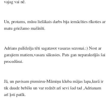
vajag vai nē.
Un, protams, mūsu lielākais darbs bija iemācīties rīkoties ar
matu griežamo mašīnīti.
Adrians palīdzēja tēti sagatavot vasaras sezonai.:) Nost ar
garajiem matiem,vasara sākusies. Pats gan neparakstījās šai
procedūrai.
Jā, un pavisam piemirsu-Māmiņu kluba mājas lapa,kurā ir
tik daudz bebīšu un var redzēt arī sevi šad tad ,Adrianam
arī ļoti patīk.