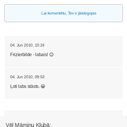
Lai komentētu, Tev ir jāielogojas
04. Jun 2010, 10:24
Frizierbilde - labais! 😉
04. Jun 2010, 09:53
Ļoti labs stāsts. 😀
Vēl Māmiņu Klubā: