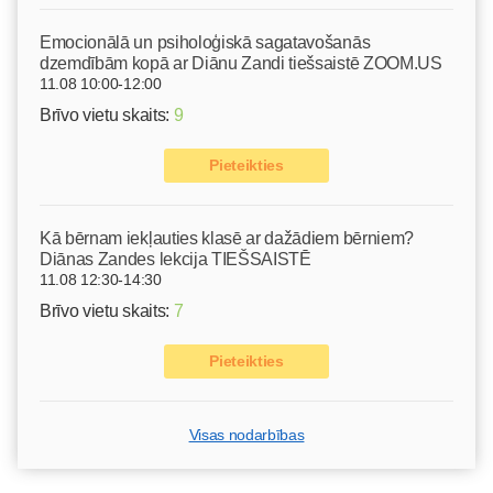
Emocionālā un psiholoģiskā sagatavošanās
dzemdībām kopā ar Diānu Zandi tiešsaistē ZOOM.US
11.08 10:00-12:00
Brīvo vietu skaits:
9
Pieteikties
Kā bērnam iekļauties klasē ar dažādiem bērniem?
Diānas Zandes lekcija TIEŠSAISTĒ
11.08 12:30-14:30
Brīvo vietu skaits:
7
Pieteikties
Visas nodarbības