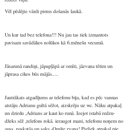
Vēl pēdējie vārdi pirms došanās laukā.
Un kur tad bez telefona!!! Nu jau tas tiek izmantots
pavisam savādākos nolūkos kā 6.mēnešu vecumā.
Jāsarunā randiņi, jāpapļāpā ar omīti, jāzvana tētim un
jāprasa cikos būs mājās.....
Jautrākais atgadījums ar telefonu bija, kad es pēc vannas
atstāju Adrianu gultā sēžot, aizskrēju uz wc. Nāku atpakaļ
un dzirdu ,Adrians ar kaut ko runā. Ieejot istabā redzu-
džeks sēž ,telefons rokā. ieraugot mani, telefonu noņem no
auss, paskatās un saka -Omīte zvana! Pieliek atpakaļ pie