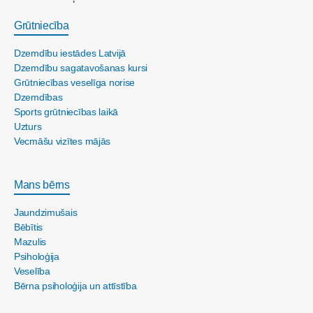
Grūtniecība
Dzemdību iestādes Latvijā
Dzemdību sagatavošanas kursi
Grūtniecības veselīga norise
Dzemdības
Sports grūtniecības laikā
Uzturs
Vecmāšu vizītes mājās
Mans bērns
Jaundzimušais
Bēbītis
Mazulis
Psiholoģija
Veselība
Bērna psiholoģija un attīstība