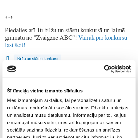
***
Piedalies arī Tu bilžu un stāstu konkursā un laimē
grāmatu no "Zvaigzne ABC"!
Vairāk par konkursu
lasi šeit!
Bilžu-un-stāstu-konkursi
Lasi vēl
Šī tīmekļa vietne izmanto sīkfailus
Mēs izmantojam sīkfailus, lai personalizētu saturu un
Piesaki savu bērnu BEZMAKSAS meistarklasei "Kas
reklāmas, nodrošinātu sociālo saziņas līdzekļu funkcijas
manā kārbiņā" izstādē RIGA FOOD 2026!
Pirmsskola
un analizētu mūsu datplūsmu. Informāciju par to, kā jūs
24. Jul 00:00
izmantojat mūsu vietni, mēs arī kopīgojam ar saviem
sociālās saziņas līdzekļu, reklamēšanas un analīzes
partneriem, kuri to var apvienot ar citu informāciju, ko