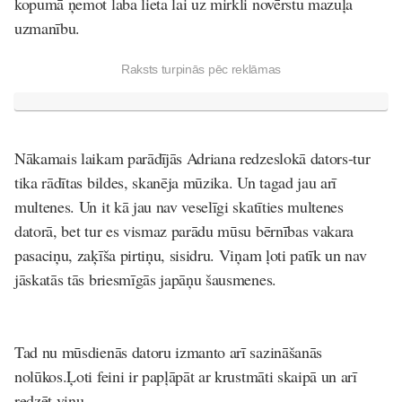
kopumā ņemot laba lieta lai uz mirkli novērstu mazuļa
uzmanību.
Raksts turpinās pēc reklāmas
Nākamais laikam parādījās Adriana redzeslokā dators-tur
tika rādītas bildes, skanēja mūzika. Un tagad jau arī
multenes. Un it kā jau nav veselīgi skatīties multenes
datorā, bet tur es vismaz parādu mūsu bērnības vakara
pasaciņu, zaķīša pirtiņu, sisidru. Viņam ļoti patīk un nav
jāskatās tās briesmīgās japāņu šausmenes.
Tad nu mūsdienās datoru izmanto arī sazināšanās
nolūkos.Ļoti feini ir papļāpāt ar krustmāti skaipā un arī
redzēt viņu.