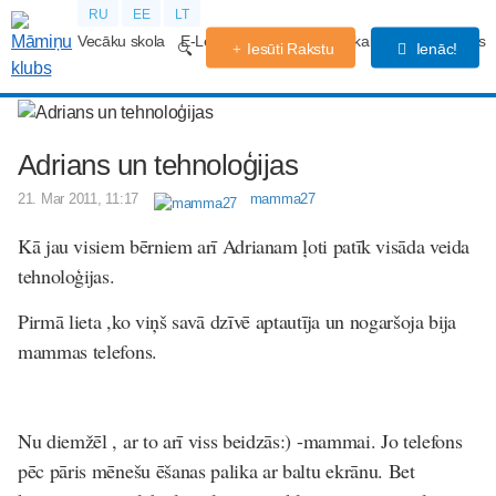
RU
EE
LT
Vecāku skola
E-Lekcijas
Grūtniecības kalendārs
Forums
Iesūti Rakstu
Ienāc!
Adrians un tehnoloģijas
21. Mar 2011, 11:17
mamma27
Kā jau visiem bērniem arī Adrianam ļoti patīk visāda veida
tehnoloģijas.
Pirmā lieta ,ko viņš savā dzīvē aptautīja un nogaršoja bija
mammas telefons.
Nu diemžēl , ar to arī viss beidzās:) -mammai. Jo telefons
pēc pāris mēnešu ēšanas palika ar baltu ekrānu. Bet