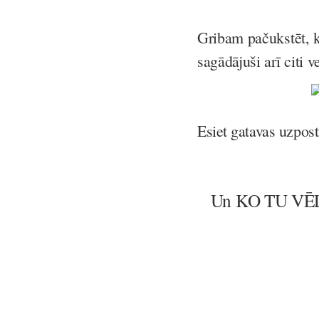
Gribam pačukstēt, k
sagādājuši arī citi v
Esiet gatavas uzpost
Un KO TU VĒL 