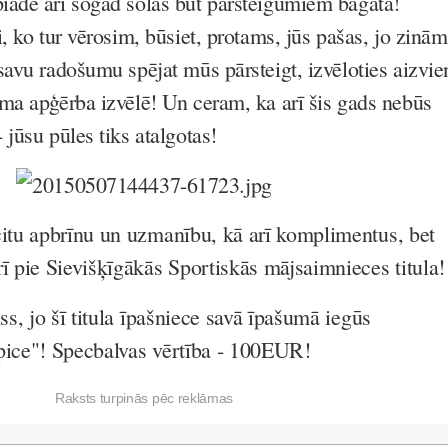
āde arī šogad solās būt pārsteigumiem bagāta!
, ko tur vērosim, būsiet, protams, jūs pašas, jo zinām
savu radošumu spējat mūs pārsteigt, izvēloties aizvie
ma apģērba izvēlē! Un ceram, ka arī šis gads nebūs
jūsu pūles tiks atalgotas!
citu apbrīnu un uzmanību, kā arī komplimentus, bet
rī pie Sievišķīgākās Sportiskās mājsaimnieces titula!
iss, jo šī titula īpašniece savā īpašumā iegūs
pice"! Specbalvas vērtība - 100EUR!
Raksts turpinās pēc reklāmas