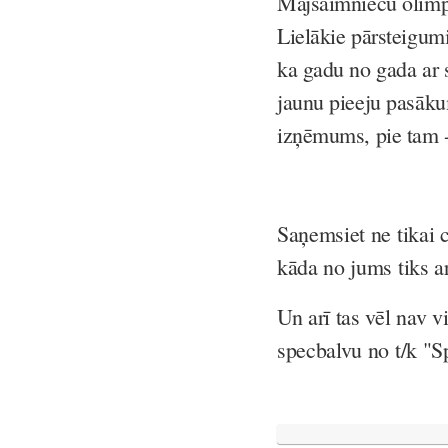
Mājsaimnieču olimpi
Lielākie pārsteigumi
ka gadu no gada ar 
jaunu pieeju pasāku
izņēmums, pie tam - 
Saņemsiet ne tikai 
kāda no jums tiks a
Un arī tas vēl nav v
specbalvu no t/k "S