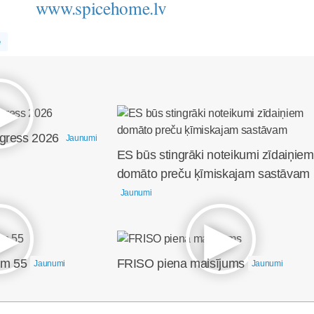
www.spicehome.lv
e
ngress 2026
Jaunumi
ES būs stingrāki noteikumi zīdaiņiem
domāto preču ķīmiskajam sastāvam
Jaunumi
em 55
FRISO piena maisījums
Jaunumi
Jaunumi