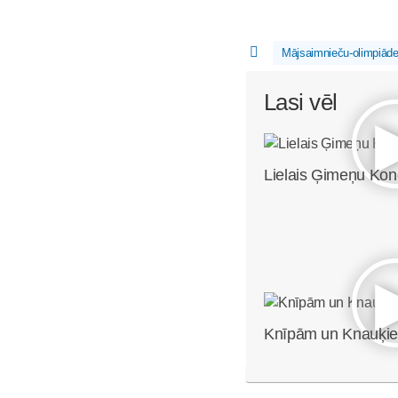
Mājsaimnieču-olimpiād
Lasi vēl
Lielais Ģimeņu Ko
Knīpām un Knauķi