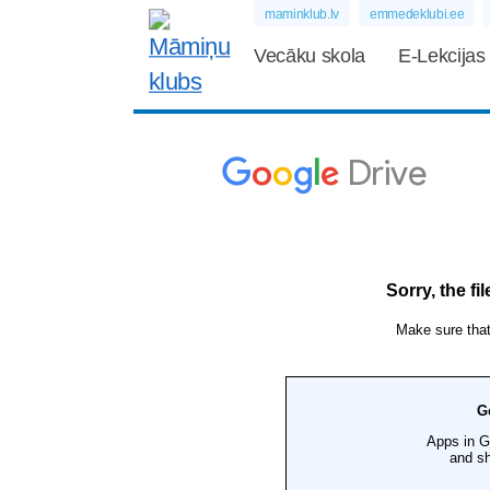
maminklub.lv
emmedeklubi.ee
Vecāku skola
E-Lekcijas