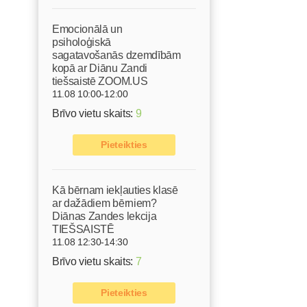
Emocionālā un
psiholoģiskā
sagatavošanās dzemdībām
kopā ar Diānu Zandi
tiešsaistē ZOOM.US
11.08 10:00-12:00
Brīvo vietu skaits:
9
Pieteikties
Kā bērnam iekļauties klasē
ar dažādiem bērniem?
Diānas Zandes lekcija
TIEŠSAISTĒ
11.08 12:30-14:30
Brīvo vietu skaits:
7
Pieteikties