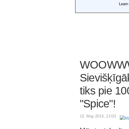
WOOWWW! 
Sievišķīgā
tiks pie 1
"Spice"!
15. May 2015, 13:03