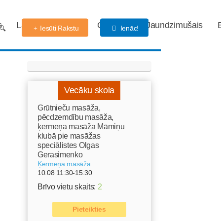
s
Labdarības fonds
Gaidības
Jaundzimušais
Iesūti Rakstu
Ienāc!
Vecāku skola
Grūtnieču masāža,
pēcdzemdību masāža,
ķermeņa masāža Māmiņu
klubā pie masāžas
speciālistes Olgas
Gerasimenko
Ķermeņa masāža
10.08 11:30-15:30
Brīvo vietu skaits:
2
Pieteikties