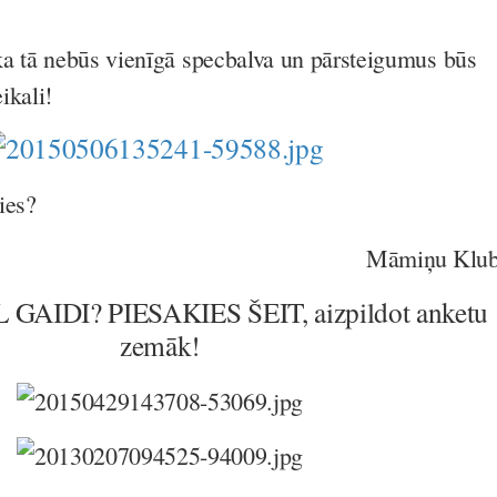
a tā nebūs vienīgā specbalva un pārsteigumus būs
eikali!
ies?
Māmiņu Klu
GAIDI? PIESAKIES ŠEIT, aizpildot anketu
zemāk!