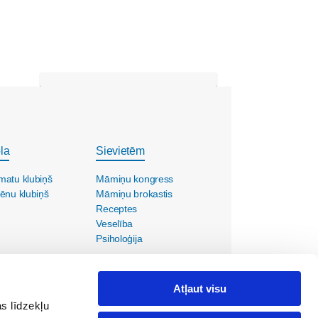
la
Sievietēm
matu klubiņš
Māmiņu kongress
ēnu klubiņš
Māmiņu brokastis
Receptes
Veselība
Psiholoģija
Atļaut visu
s līdzekļu