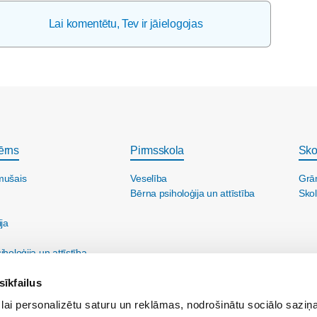
Lai komentētu, Tev ir jāielogojas
ērns
Pirmsskola
Sko
mušais
Veselība
Grā
Bērna psiholoģija un attīstība
Skol
ija
holoģija un attīstība
sīkfailus
lai personalizētu saturu un reklāmas, nodrošinātu sociālo saziņa