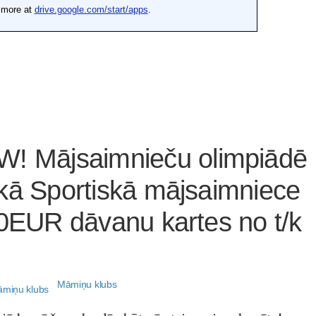
Mājsaimnieču olimpiādē
kā Sportiskā mājsaimniece
00EUR dāvanu kartes no t/k
Māmiņu klubs