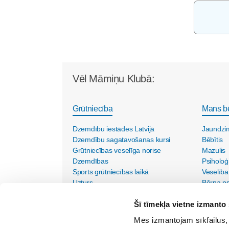
Vēl Māmiņu Klubā:
Grūtniecība
Mans b
Dzemdību iestādes Latvijā
Jaundzi
Dzemdību sagatavošanas kursi
Bēbītis
Grūtniecības veselīga norise
Mazulis
Dzemdības
Psiholoģ
Sports grūtniecības laikā
Veselība
Uzturs
Bērna psi
Vecmāšu vizītes mājās
Šī tīmekļa vietne izmanto 
Mēs izmantojam sīkfailus, 