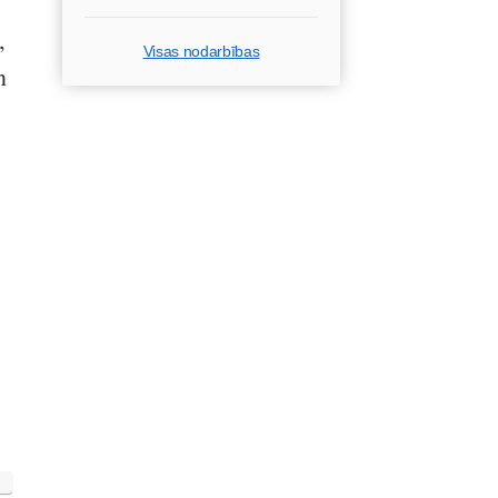
,
Visas nodarbības
n