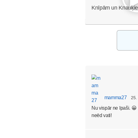
Knīpām un Knauķi
mamma27
25.
Nu vispār ne īpaši. 😀
neēd vati!