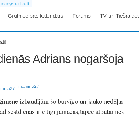
mamyciuklubas.lt
Grūtniecības kalendārs
Forums
TV un Tiešraide
dienās Adrians nogaršoja
mamma27
ģimene izbaudījām šo burvīgo un jauko nedēļas
d sestdienās ir cītīgi jāmācās,tāpēc atpūtāmies