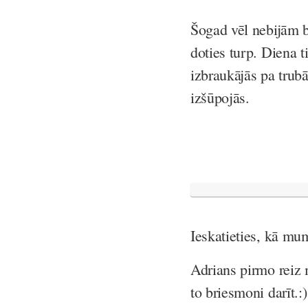
Šogad vēl nebijām 
doties turp. Diena t
izbraukājās pa trubā
izšūpojās.
Ieskatieties, kā mu
Adrians pirmo reiz 
to briesmoni darīt.:)