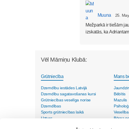
Muuna
25. May
Mežparkā ir tiešām jau
izskatās, ka Adrianta
Vēl Māmiņu Klubā:
Grūtniecība
Mans b
Dzemdību iestādes Latvijā
Jaundzi
Dzemdību sagatavošanas kursi
Bēbītis
Grūtniecības veselīga norise
Mazulis
Dzemdības
Psiholoģ
Sports grūtniecības laikā
Veselība
Uzturs
Bērna psi
Vecmāšu vizītes mājās