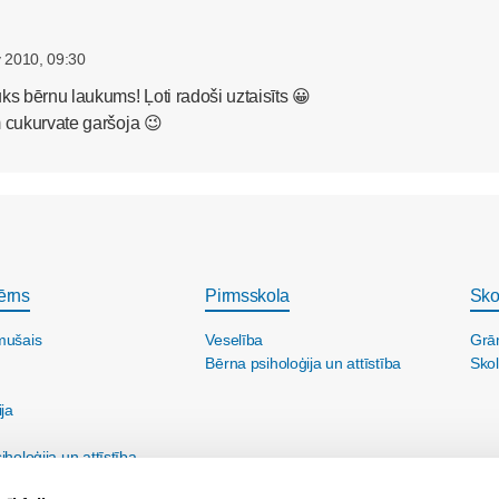
 2010, 09:30
ks bērnu laukums! Ļoti radoši uztaisīts 😀
m cukurvate garšoja 😉
ērns
Pirmsskola
Sko
mušais
Veselība
Grā
Bērna psiholoģija un attīstība
Skol
ija
holoģija un attīstība