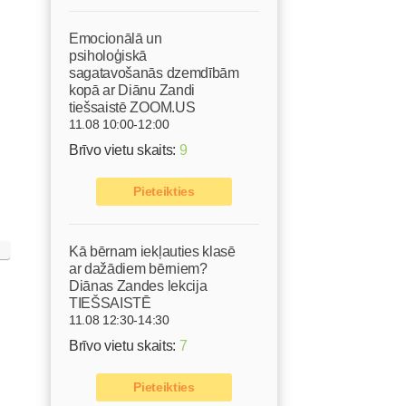
Emocionālā un
psiholoģiskā
sagatavošanās dzemdībām
kopā ar Diānu Zandi
tiešsaistē ZOOM.US
11.08 10:00-12:00
Brīvo vietu skaits:
9
Pieteikties
Kā bērnam iekļauties klasē
ar dažādiem bērniem?
Diānas Zandes lekcija
TIEŠSAISTĒ
11.08 12:30-14:30
Brīvo vietu skaits:
7
Pieteikties