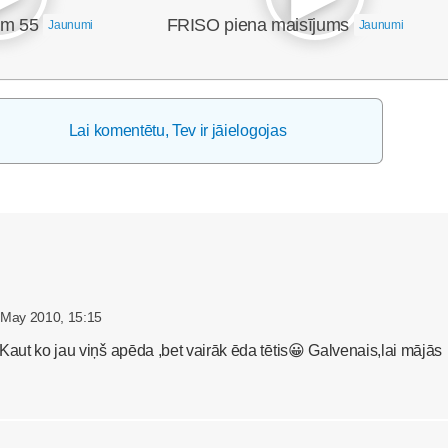
em 55
FRISO piena maisījums
Jaunumi
Jaunumi
Lai komentētu, Tev ir jāielogojas
 May 2010, 15:15
 Kaut ko jau viņš apēda ,bet vairāk ēda tētis😀 Galvenais,lai mājās