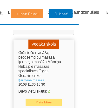
s
Labdarības fonds
Gaidības
Jaundzimušais
Iesūti Rakstu
Ienāc!
Vecāku skola
Grūtnieču masāža,
pēcdzemdību masāža,
ķermeņa masāža Māmiņu
klubā pie masāžas
speciālistes Olgas
Gerasimenko
Ķermeņa masāža
10.08 11:30-15:30
Brīvo vietu skaits:
2
Pieteikties