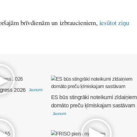
foršajām brīvdienām un izbraucieniem,
iesūtot ziņu
ngress 2026
Jaunumi
ES būs stingrāki noteikumi zīdaiņiem
domāto preču ķīmiskajam sastāvam
Jaunumi