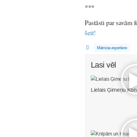
***
Pastāsti par savām 
šeit!
Māmiņa-reportiere
Lasi vēl
Lielais Ģimeņu Ko