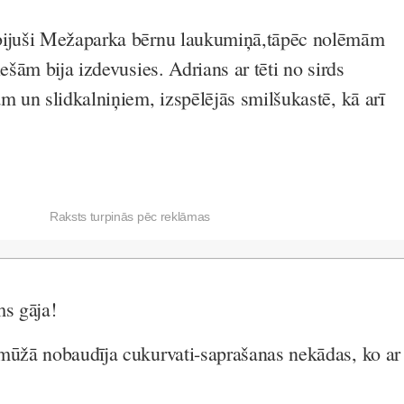
bijuši Mežaparka bērnu laukumiņā,tāpēc nolēmām
iešām bija izdevusies. Adrians ar tēti no sirds
m un slidkalniņiem, izspēlējās smilšukastē, kā arī
Raksts turpinās pēc reklāmas
ms gāja!
mūžā nobaudīja cukurvati-saprašanas nekādas, ko ar