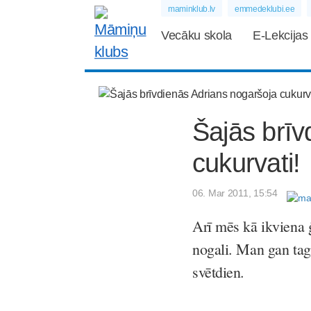
maminklub.lv
emmedeklubi.ee
Vecāku skola
E-Lekcijas
Šajās brīv
cukurvati!
06. Mar 2011, 15:54
Arī mēs kā ikviena 
nogali. Man gan taga
svētdien.