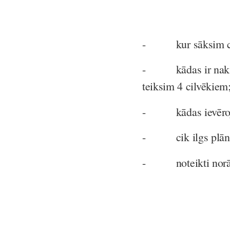
- kur sāksim ceļo
- kādas ir nakšņo
teiksim 4 cilvēkiem
- kādas ievērojam
- cik ilgs plānot
- noteikti norādi 