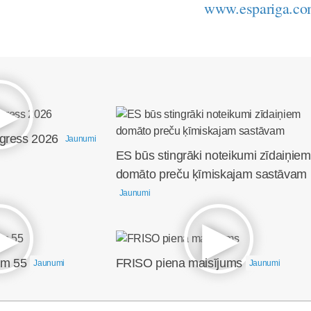
www.espariga.c
ngress 2026
Jaunumi
ES būs stingrāki noteikumi zīdaiņiem
domāto preču ķīmiskajam sastāvam
Jaunumi
em 55
FRISO piena maisījums
Jaunumi
Jaunumi