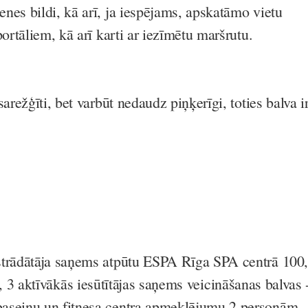
nes bildi, kā arī, ja iespējams, apskatāmo vietu
portāliem, kā arī karti ar iezīmētu maršrutu.
sarežģīti, bet varbūt nedaudz piņķerīgi, toties balva i
strādātāja saņems atpūtu ESPA Rīga SPA centrā
100,
, 3 aktīvākās iesūtītājas saņems veicināšanas balvas
aseinu un fitnesa centra apmeklējumu 2 personām,