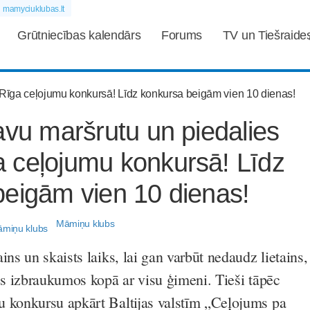
mamyciuklubas.lt
Grūtniecības kalendārs
Forums
TV un Tiešraide
avu maršrutu un piedalies
 ceļojumu konkursā! Līdz
beigām vien 10 dienas!
Māmiņu klubs
ins un skaists laiks, lai gan varbūt nedaudz lietains,
ies izbraukumos kopā ar visu ģimeni. Tieši tāpēc
 konkursu apkārt Baltijas valstīm „Ceļojums pa