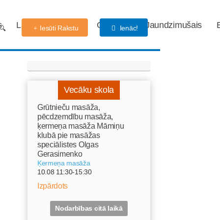
s
Labdarības fonds
Gaidības
Jaundzimušais
Iesūti Rakstu
Ienāc!
Vecāku skola
Grūtnieču masāža,
pēcdzemdību masāža,
ķermeņa masāža Māmiņu
klubā pie masāžas
speciālistes Olgas
Gerasimenko
Ķermeņa masāža
10.08 11:30-15:30
Izpārdots
Nodarbības citā laikā