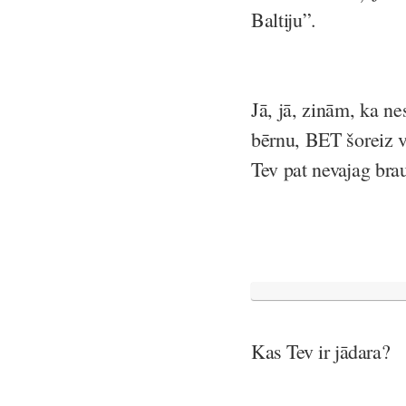
Baltiju”.
Jā, jā, zinām, ka n
bērnu, BET šoreiz vē
Tev pat nevajag bra
Kas Tev ir jādara?