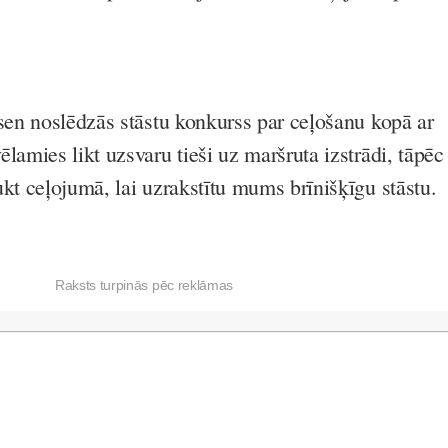
esen noslēdzās stāstu konkurss par ceļošanu kopā ar
lamies likt uzsvaru tieši uz maršruta izstrādi, tāpēc
ukt ceļojumā, lai uzrakstītu mums brīnišķīgu stāstu.
Raksts turpinās pēc reklāmas