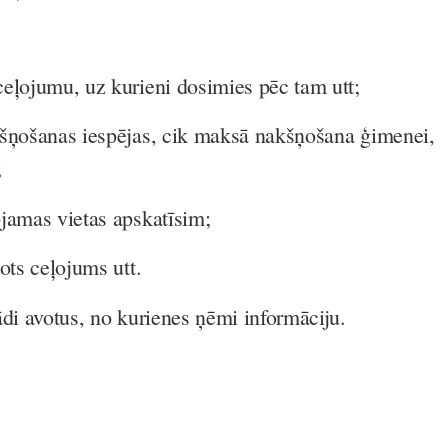
jumu, uz kurieni dosimies pēc tam utt;
šanas iespējas, cik maksā nakšņošana ģimenei,
;
as vietas apskatīsim;
s ceļojums utt.
avotus, no kurienes ņēmi informāciju.