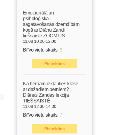
Emocionālā un
psiholoģiskā
sagatavošanās dzemdībām
kopā ar Diānu Zandi
tiešsaistē ZOOM.US
11.08 10:00-12:00
Brīvo vietu skaits:
9
Pieteikties
Kā bērnam iekļauties klasē
ar dažādiem bērniem?
Diānas Zandes lekcija
TIEŠSAISTĒ
11.08 12:30-14:30
Brīvo vietu skaits:
7
Pieteikties