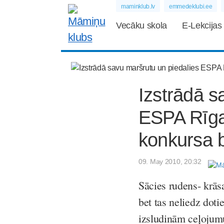
maminklub.lv
emmedeklubi.ee
Vecāku skola
E-Lekcijas
Izstrādā s
ESPA Rīga
konkursa 
09. May 2010, 20:32
Sācies rudens- krāsa
bet tas neliedz dot
izsludinām ceļojumu