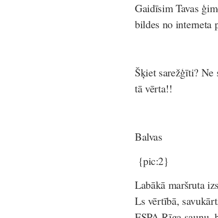
Gaidīsim Tavas ģime
bildes no interneta 
Šķiet sarežģīti? Ne 
tā vērta!!
Balvas
{pic:2}
Labākā maršruta iz
Ls
vērtībā, savukārt
ESPA Rīga saunu, b