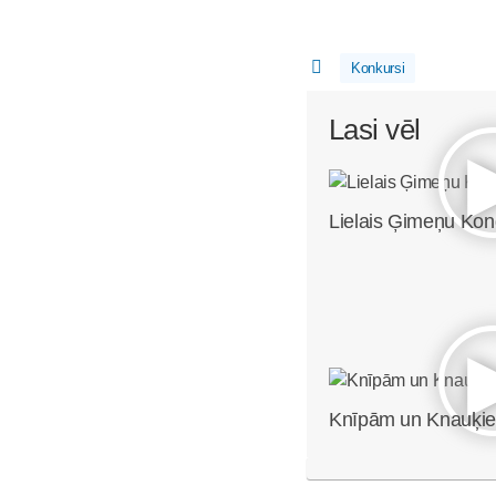
Konkursi
Lasi vēl
Lielais Ģimeņu Ko
Knīpām un Knauķi