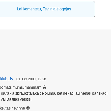
Lai komentētu, Tev ir jāielogojas
klubs.lv
01. Oct 2009, 12:28
s domāts mums, māmiņām 😀
 grūtāk aizbraukt tālākā ceļojumā, bet nekad jau nenāk par skādi
vai Baltijas valstis!
skē, tas nevinnē 😀