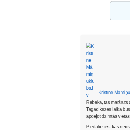
Kristīne Māmiņu
Rebeka, tas maršrut
Tagad krīzes laikā būs
apceļot dzimtās vietas 
Piedalieties- kas neri