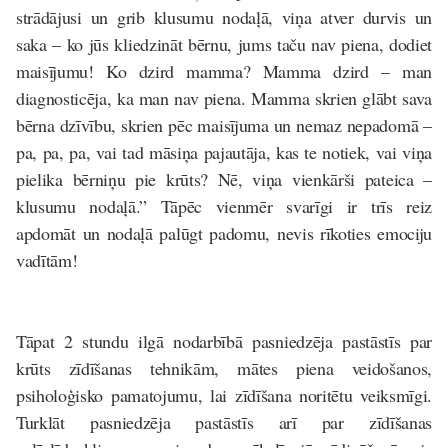
strādājusi un grib klusumu nodaļā, viņa atver durvis un
saka – ko jūs kliedzināt bērnu, jums taču nav piena, dodiet
maisījumu! Ko dzird mamma? Mamma dzird – man
diagnosticēja, ka man nav piena. Mamma skrien glābt sava
bērna dzīvību, skrien pēc maisījuma un nemaz nepadomā –
pa, pa, pa, vai tad māsiņa pajautāja, kas te notiek, vai viņa
pielika bērniņu pie krūts? Nē, viņa vienkārši pateica –
klusumu nodaļā.” Tāpēc vienmēr svarīgi ir trīs reiz
apdomāt un nodaļā palūgt padomu, nevis rīkoties emociju
vadītām!
Tāpat 2 stundu ilgā nodarbībā pasniedzēja pastāstīs par
krūts zīdīšanas tehnikām, mātes piena veidošanos,
psiholoģisko pamatojumu, lai zīdīšana noritētu veiksmīgi.
Turklāt pasniedzēja pastāstīs arī par zīdīšanas