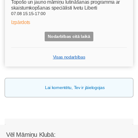
Topošo un jauno māmiņu lutināšanas programma ar
skaistumkopšanas speciālisti Ivetu Liberti
07.08 15:15-17:00
Izpārdots
Nodarbības citā laikā
Visas nodarbības
Lai komentētu, Tev ir jāielogojas
Vēl Māmiņu Klubā: