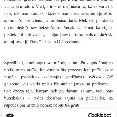
vai labam tētim. Mērķis ir – es mēģināšu to, ko es varu tik
labi, cik man sanāks, dažreiz man nesanāks, es kļūdīšos,
apmulsīšu, bet vienalga turpināšu darīt. Meklēšu palīdzību
un es piedošu sev neizdošanos. Vecāki var zināt, ka viņi ir
pietiekami labi vecāki, ja atļauj sev darīt no sirds un dažreiz
atļauj sev kļūdīties,” uzskata Diāna Zande.
Speciālisti, kuri sagatavo māmiņas un tētus gaidāmajam
notikumam atzīst, ka viņiem šis process ļoti patīk, jo ir
iespēja piedalīties skaistajos gaidīšanas svētkos. Arī
gaisotne, kas valda mūsu klubiņā ir jauka un patīkama –
tiek dzerta tēja, katram tiek pa dāvanu sainim, taču pats
būtiskākais – rodas drošības sajūta un pārliecība, ka
rūpēties par mazuli nemaz nebūs tik grūti.