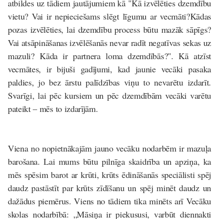
atbildes uz tādiem jautājumiem kā "Kā izvēlēties dzemdību
vietu? Vai ir nepieciešams slēgt līgumu ar vecmāti?Kādas
pozas izvēlēties, lai dzemdību process būtu mazāk sāpīgs?
Vai atsāpināšanas izvēlēšanās nevar radīt negatīvas sekas uz
mazuli? Kāda ir partnera loma dzemdībās?". Kā atzīst
vecmātes, ir bijuši gadījumi, kad jaunie vecāki pasaka
paldies, jo bez ārstu palīdzības viņu to nevarētu izdarīt.
Svarīgi, lai pēc kursiem un pēc dzemdībām vecāki varētu
pateikt – mēs to izdarījām.
Viena no nopietnākajām jauno vecāku nodarbēm ir
mazuļa
barošana
. Lai mums būtu pilnīga skaidrība un apziņa, ka
mēs spēsim barot ar krūti, krūts ēdināšanās speciālisti spēj
daudz pastāstīt par krūts zīdīšanu un spēj minēt daudz un
dažādus piemērus. Viens no tādiem tika minēts arī Vecāku
skolas nodarbībā: „Māsiņa ir piekususi, varbūt diennakti