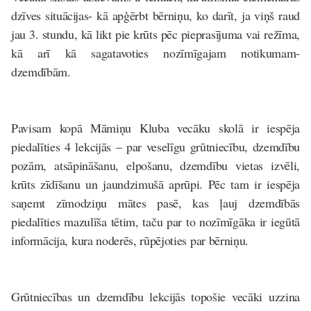
dzīves situācijas
- kā apģērbt bērniņu, ko darīt, ja viņš raud
jau 3. stundu, kā likt pie krūts pēc pieprasījuma vai režīma,
kā arī kā sagatavoties nozīmīgajam notikumam-
dzemdībām.
Pavisam kopā Māmiņu Kluba vecāku skolā ir iespēja
piedalīties 4 lekcijās – par veselīgu grūtniecību, dzemdību
pozām, atsāpināšanu, elpošanu, dzemdību vietas izvēli,
krūts zīdīšanu un jaundzimušā aprūpi. Pēc tam ir iespēja
saņemt zīmodziņu mātes pasē, kas ļauj dzemdībās
piedalīties mazulīša tētim, taču par to nozīmīgāka ir iegūtā
informācija, kura noderēs, rūpējoties par bērniņu.
Grūtniecības un dzemdību lekcijās
topošie vecāki uzzina