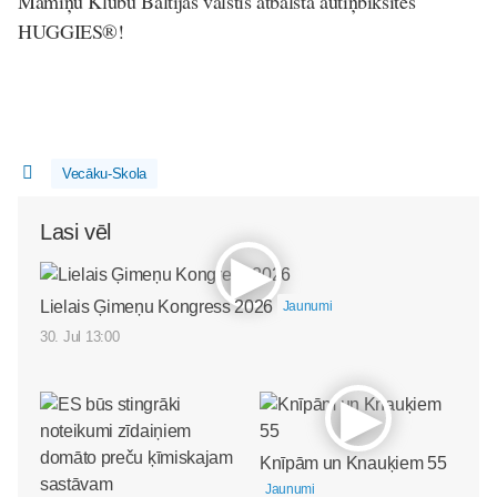
Māmiņu Klubu Baltijas valstīs atbalsta autiņbiksītes
HUGGIES
®
!
Vecāku-Skola
Lasi vēl
Lielais Ģimeņu Kongress 2026
Jaunumi
30. Jul 13:00
Knīpām un Knauķiem 55
Jaunumi