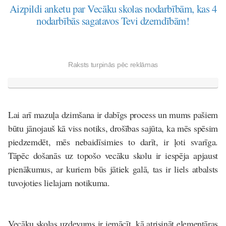
Aizpildi anketu par Vecāku skolas nodarbībām, kas 4
nodarbībās sagatavos Tevi dzemdībām!
Raksts turpinās pēc reklāmas
Lai arī mazuļa dzimšana ir dabīgs process un mums pašiem
būtu jānojauš kā viss notiks, drošības sajūta, ka mēs spēsim
piedzemdēt, mēs nebaidīsimies to darīt, ir ļoti svarīga.
Tāpēc došanās uz topošo vecāku skolu ir iespēja apjaust
pienākumus, ar kuriem būs jātiek galā, tas ir liels atbalsts
tuvojoties lielajam notikuma.
Vecāku skolas uzdevums ir iemācīt, kā atrisināt elementāras