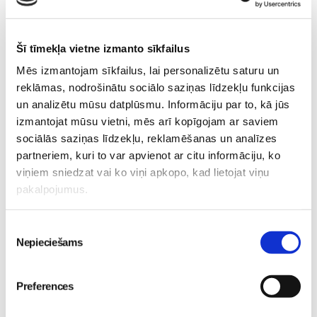
Izbaudiet gaidību laiku un neuztraucieties par dzemdībām,
tās būs skaistas jebkurā gadījumā, jo dzims mazs mīlulītis,
Šī tīmekļa vietne izmanto sīkfailus
kurš pasaulē nesīs vislielāko un skaistāko sajūtu –
Mēs izmantojam sīkfailus, lai personalizētu saturu un
mīlestību.
reklāmas, nodrošinātu sociālo saziņas līdzekļu funkcijas
un analizētu mūsu datplūsmu. Informāciju par to, kā jūs
izmantojat mūsu vietni, mēs arī kopīgojam ar saviem
Aizpildi anketu par Vecāku skolas nodarbībām, kas 4
sociālās saziņas līdzekļu, reklamēšanas un analīzes
nodarbībās sagatavos Tevi dzemdībām!
partneriem, kuri to var apvienot ar citu informāciju, ko
viņiem sniedzat vai ko viņi apkopo, kad lietojat viņu
pakalpojumus.
Ja rakstīsi dienasgrāmatu par dzemdību sagatavošanas
Piekrišanas
kursos piedzīvoto, saņemsi vēl papildus dāvanas :) Ja Tevi
Nepieciešams
izvēle
interesē šī iespēja, raksti uz
kristine@maminuklubs.lv!
Preferences
{fotoblog:3400}