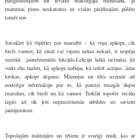
palīglīdzekļiem un ievadu mākslīgajā ēdināšanā, ja
mammas piens neskatoties uz visām pieliktajām pūlēm
tomēr nav.
Savukārt
kā rūpēties par mazulīti
– kā viņu apkopt, cik
bieži vannot, kā zināt vai viņam nekas nekaiš, ir iespēja
uzzināt jaundzimušās lekcijās.Lekciju laikā uzzināsi, kā
veikt rīta tualeti, kā apkopt nabiņu, kā iztīrīt actiņas, ādas
krokas, apkopt degunu. Māmiņas un tētis uzzinās arī
noderīgu informāciju par to, kā pareizi mazgāt dupsi
mazulim, cik bieži un kā vannot. Turklāt topošie vecāki
iegūs arī tik ļoti nepieciešamās atbildes uz saviem
jautājumiem.
Topošajām māmiņām un tētiem ir svarīgi zināt, kas ar