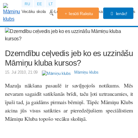
RU
EE
LT
Vecāku skola
E-Lekcijas
Grūtniecības kalendārs
Forums
Iesūti Rakstu
Ienāc!
Dzemdību ceļvedis jeb ko es uzzināšu
Māmiņu kluba kursos?
15. Jul 2010, 21:09
Māmiņu klubs
Mazuļa nākšana pasaulē ir saviļņojošs notikums. Mēs
nevaram sagaidīt satikšanās brīdi, taču ļoti uztraucamies, it
īpaši tad, ja gaidāms pirmais bērniņš. Tāpēc Māmiņu Klubs
aicina jūs visus satikties ar pieredzējušiem speciālistiem
Māmiņu Kluba topošo vecāku skoliņā.