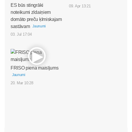
ES būs stingrāki
09. Apr 13:21
noteikumi zīdaiņiem
domāto preču ķīmiskajam
sastāvam
Jaunumi
03. Jul 17:04
FRISO piena maisījums
Jaunumi
20. Mar 10:28