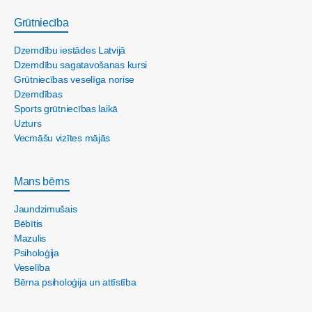
Grūtniecība
Dzemdību iestādes Latvijā
Dzemdību sagatavošanas kursi
Grūtniecības veselīga norise
Dzemdības
Sports grūtniecības laikā
Uzturs
Vecmāšu vizītes mājās
Mans bērns
Jaundzimušais
Bēbītis
Mazulis
Psiholoģija
Veselība
Bērna psiholoģija un attīstība