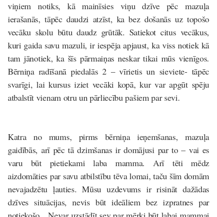
viņiem notiks, kā mainīsies viņu dzīve pēc mazuļa
ierašanās, tāpēc daudzi atzīst, ka bez došanās uz topošo
vecāku skolu būtu daudz grūtāk. Satiekot citus vecākus,
kuri gaida savu mazuli, ir iespēja apjaust, ka viss notiek kā
tam jānotiek, ka šīs pārmaiņas neskar tikai mūs vienīgos.
Bērniņa radīšanā piedalās 2 – vīrietis un sieviete- tāpēc
svarīgi, lai kursus iziet vecāki kopā, kur var apgūt spēju
atbalstīt vienam otru un pārliecību pašiem par sevi.
Katra no mums, pirms bērniņa ieņemšanas, mazuļa
gaidībās, arī pēc tā dzimšanas ir domājusi par to – vai es
varu būt pietiekami laba mamma.
Arī tēti mēdz
aizdomāties par savu atbilstību tēva lomai, taču šīm domām
nevajadzētu ļauties.
Mūsu uzdevums ir risināt dažādas
dzīves situācijas, nevis būt ideāliem bez izpratnes par
notiekošo. „Nevar uzstādīt sev par mērķi būt labai mammai