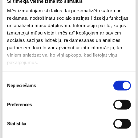
Šī tīmekļa vietne izmanto sīkfailus
Mēs izmantojam sīkfailus, lai personalizētu saturu un
Mazuļa pirmā pieredze
reklāmas, nodrošinātu sociālo saziņas līdzekļu funkcijas
peldēšanā
Mazulis
un analizētu mūsu datplūsmu. Informāciju par to, kā jūs
23. May 09:55
izmantojat mūsu vietni, mēs arī kopīgojam ar saviem
sociālās saziņas līdzekļu, reklamēšanas un analīzes
partneriem, kuri to var apvienot ar citu informāciju, ko
viņiem sniedzat vai ko viņi apkopo, kad lietojat viņu
pakalpojumus.
Piekrišanas
Nepieciešams
izvēle
Preferences
Vecāku skola
Grūtnieču masāža, pēcdzemdību masāža, ķermeņa
masāža Māmiņu klubā pie masāžas speciālistes Olgas
Statistika
Gerasimenko
Ķermeņa masāža