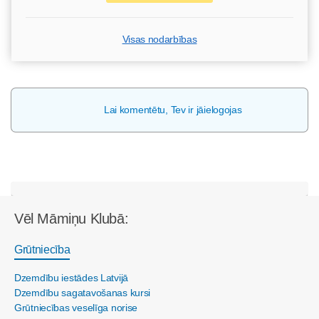
Visas nodarbības
Lai komentētu, Tev ir jāielogojas
Vēl Māmiņu Klubā:
Grūtniecība
Dzemdību iestādes Latvijā
Dzemdību sagatavošanas kursi
Grūtniecības veselīga norise