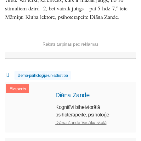
stimuliem dzird 2, bet vairāk jutīgs – pat 5 līdz 7,” teic
Māmiņu Kluba lektore, psihoterapeite Diāna Zande.
Raksts turpinās pēc reklāmas
Bērna-psiholoģija-un-attīstība
Eksperts
Diāna Zande
Kognitīvi biheiviorālā
psihoterapeite, psiholoģe
Diāna Zande Vecāku skolā