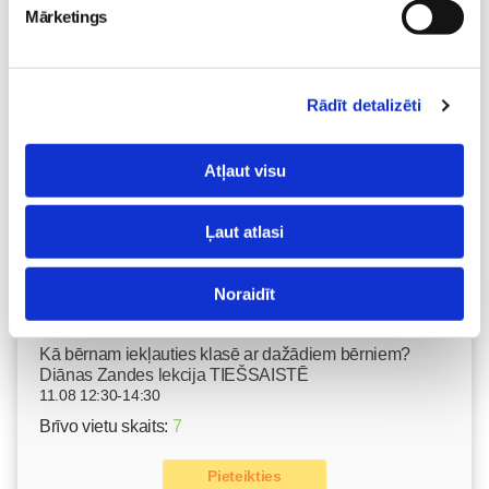
10.08 11:30-15:30
Mārketings
Izpārdots
Nodarbības citā laikā
Rādīt detalizēti
Emocionālā un psiholoģiskā sagatavošanās
Atļaut visu
dzemdībām kopā ar Diānu Zandi tiešsaistē ZOOM.US
11.08 10:00-12:00
Brīvo vietu skaits:
9
Ļaut atlasi
Pieteikties
Noraidīt
Kā bērnam iekļauties klasē ar dažādiem bērniem?
Diānas Zandes lekcija TIEŠSAISTĒ
11.08 12:30-14:30
Brīvo vietu skaits:
7
Pieteikties