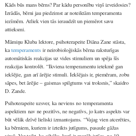
Kāds būs mans bērns? Par kādu personību viņš izveidosies?
Izrādās, bērni jau piedzimst ar noteiktām temperamenta
iezīmēm. Atliek vien tās ieraudzīt un piemērot savu
attieksmi.
Māmiņu Kluba lektore, psihoterapeite Diāna Zane stāsta,
ka
temperaments
ir neirobioloģiskās bērna raksturīgas
automātiskās reakcijas uz vides stimuliem un spēja šīs
reakcijas kontrolēt. “Ikviena temperamentu ietekmē gan
iekšējie, gan arī ārējie stimuli. Iekšējais ir, piemēram, zobu
sāpes, bet ārējie – gaismas spilgtums vai troksnis,” skaidro
D. Zande.
Psihoterapeite uzsver, ka neviens no temperamenta
aspektiem nav ne pozitīvs, ne negatīvs, jo katrs aspekts var
būt vēlāk dzīvē lieliski izmantojams. “Vajag vien atcerēties,
ka bērniem, kuriem ir izteikts jutīgums, pasaule gāžas
virsū. Var teikt, ka cilvēks, kurš ir mazāk jutīgs, no 10