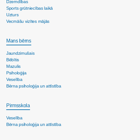
Dzemdības
Sports grūtniecības laikā
Uzturs
Vecmāšu vizītes mājās
Mans bērns
Jaundzimušais
Bēbītis
Mazulis
Psiholoģija
Veselība
Bērna psiholoģija un attīstība
Pirmsskola
Veselība
Bērna psiholoģija un attīstība