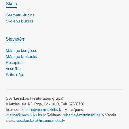
Skola
Grāmatu klubiņš
Skolēnu klubiņš
Sievietēm
Māmiņu kongress
Māmiņu brokastis
Receptes
Veselība
Psiholoģija
SIA "Lietišķās kreativitātes grupa"
Vīlandes iela 1-2, Rīga, LV - 1010, Tālr. 67350750
Internets:
kristine@maminuklubs.lv
TV raidījums:
kristine@maminuklubs.lv
Reklāma:
reklama@maminuklubs.lv
Vecāku
skola:
vecakuskola@maminuklubs.lv