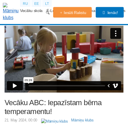
RU
EE
LT
Vecāku skola
E-Lekcijas
Grūtniecības kalendārs
Forums
Iesūti Rakstu
Ienāc!
Vecāku ABC: Iepazīstam bērna
temperamentu!
21. May 2024, 00:00
Māmiņu klubs