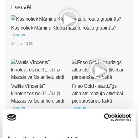
Lasi vēl
Kas notiek Māmiņu Kluba mazuļu rotaļu grupiņās?
Mazulis
30. Jul 13:00
Valītis Vincents"
Friso Gold - saudzīgs
kinoteātros no 31. Jūlija -
atbalsts mazuļa attīstībai
Mazais valītis ar lielu sirdi
piebarošanas laikā
Mazulis
Mazulis
20. Jul 09:33
01. Jul 12:53