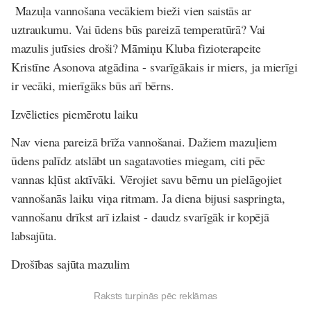
Mazuļa vannošana vecākiem bieži vien saistās ar
uztraukumu. Vai ūdens būs pareizā temperatūrā? Vai
mazulis jutīsies droši? Māmiņu Kluba fizioterapeite
Kristīne Asonova atgādina - svarīgākais ir miers, ja mierīgi
ir vecāki, mierīgāks būs arī bērns.
Izvēlieties piemērotu laiku
Nav viena pareizā brīža vannošanai. Dažiem mazuļiem
ūdens palīdz atslābt un sagatavoties miegam, citi pēc
vannas kļūst aktīvāki. Vērojiet savu bērnu un pielāgojiet
vannošanās laiku viņa ritmam. Ja diena bijusi saspringta,
vannošanu drīkst arī izlaist - daudz svarīgāk ir kopējā
labsajūta.
Drošības sajūta mazulim
Raksts turpinās pēc reklāmas