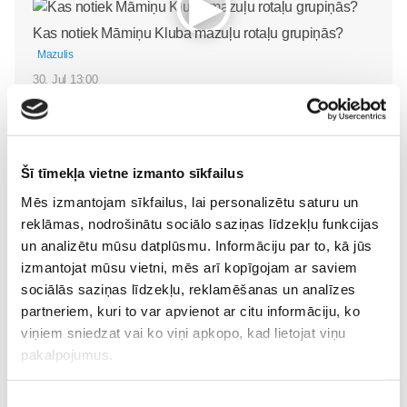
Kas notiek Māmiņu Kluba mazuļu rotaļu grupiņās?
Mazulis
30. Jul 13:00
Šī tīmekļa vietne izmanto sīkfailus
Mēs izmantojam sīkfailus, lai personalizētu saturu un
Valītis Vincents"
Friso Gold - saudzīgs
reklāmas, nodrošinātu sociālo saziņas līdzekļu funkcijas
kinoteātros no 31. Jūlija -
atbalsts mazuļa attīstībai
un analizētu mūsu datplūsmu. Informāciju par to, kā jūs
Mazais valītis ar lielu sirdi
piebarošanas laikā
izmantojat mūsu vietni, mēs arī kopīgojam ar saviem
Mazulis
Mazulis
sociālās saziņas līdzekļu, reklamēšanas un analīzes
20. Jul 09:33
01. Jul 12:53
partneriem, kuri to var apvienot ar citu informāciju, ko
viņiem sniedzat vai ko viņi apkopo, kad lietojat viņu
pakalpojumus.
Mazuļa pirmā pieredze
Piekrišanas