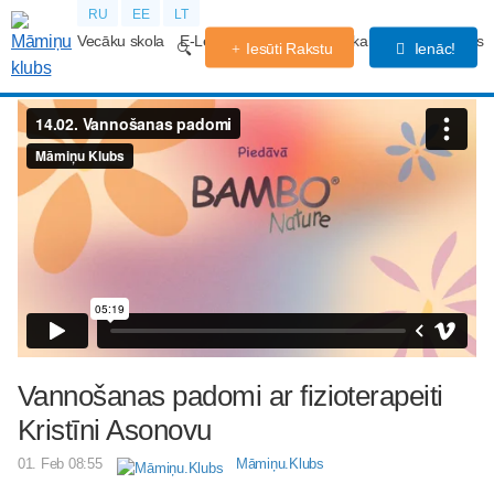
RU
EE
LT
Vecāku skola
E-Lekcijas
Grūtniecības kalendārs
Forums
Iesūti Rakstu
Ienāc!
Vannošanas padomi ar fizioterapeiti
Kristīni Asonovu
01. Feb 08:55
Māmiņu.Klubs