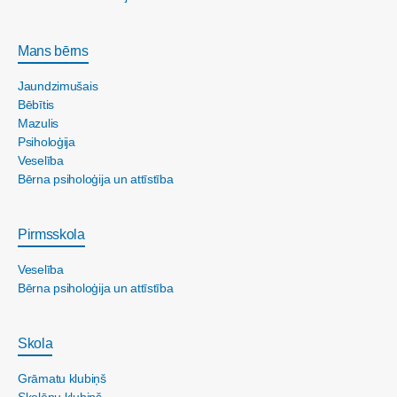
Mans bērns
Jaundzimušais
Bēbītis
Mazulis
Psiholoģija
Veselība
Bērna psiholoģija un attīstība
Pirmsskola
Veselība
Bērna psiholoģija un attīstība
Skola
Grāmatu klubiņš