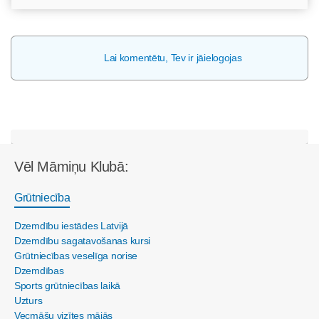
Lai komentētu, Tev ir jāielogojas
Vēl Māmiņu Klubā:
Grūtniecība
Dzemdību iestādes Latvijā
Dzemdību sagatavošanas kursi
Grūtniecības veselīga norise
Dzemdības
Sports grūtniecības laikā
Uzturs
Vecmāšu vizītes mājās