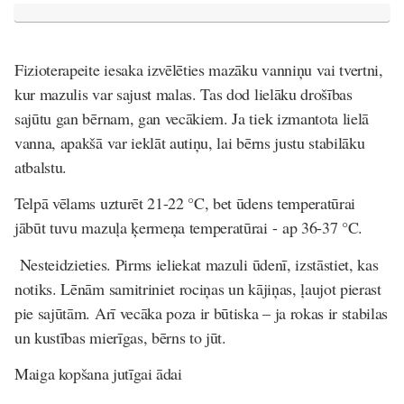
Fizioterapeite iesaka izvēlēties mazāku vanniņu vai tvertni,
kur mazulis var sajust malas. Tas dod lielāku drošības
sajūtu gan bērnam, gan vecākiem. Ja tiek izmantota lielā
vanna, apakšā var ieklāt autiņu, lai bērns justu stabilāku
atbalstu.
Telpā vēlams uzturēt 21-22 °C, bet ūdens temperatūrai
jābūt tuvu mazuļa ķermeņa temperatūrai - ap 36-37 °C.
Nesteidzieties. Pirms ieliekat mazuli ūdenī, izstāstiet, kas
notiks. Lēnām samitriniet rociņas un kājiņas, ļaujot pierast
pie sajūtām. Arī vecāka poza ir būtiska – ja rokas ir stabilas
un kustības mierīgas, bērns to jūt.
Maiga kopšana jutīgai ādai