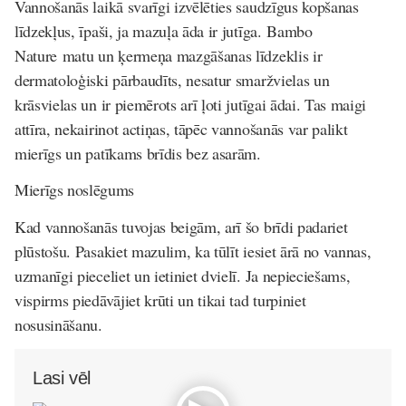
Vannošanās laikā svarīgi izvēlēties saudzīgus kopšanas
līdzekļus, īpaši, ja mazuļa āda ir jutīga.
Bambo
Nature
matu un ķermeņa mazgāšanas līdzeklis ir
dermatoloģiski pārbaudīts, nesatur smaržvielas un
krāsvielas un ir piemērots arī ļoti jutīgai ādai. Tas maigi
attīra, nekairinot actiņas, tāpēc vannošanās var palikt
mierīgs un patīkams brīdis bez asarām.
Mierīgs noslēgums
Kad vannošanās tuvojas beigām, arī šo brīdi padariet
plūstošu. Pasakiet mazulim, ka tūlīt iesiet ārā no vannas,
uzmanīgi pieceliet un ietiniet dvielī. Ja nepieciešams,
vispirms piedāvājiet krūti un tikai tad turpiniet
nosusināšanu.
Lasi vēl