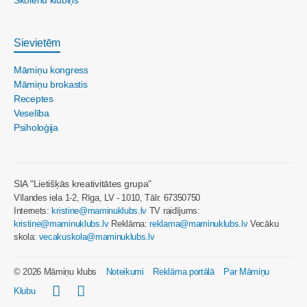
Skolēnu klubiņš
Sievietēm
Māmiņu kongress
Māmiņu brokastis
Receptes
Veselība
Psiholoģija
SIA "Lietišķās kreativitātes grupa"
Vīlandes iela 1-2, Rīga, LV - 1010, Tālr. 67350750
Internets:
kristine@maminuklubs.lv
TV raidījums:
kristine@maminuklubs.lv
Reklāma:
reklama@maminuklubs.lv
Vecāku
skola:
vecakuskola@maminuklubs.lv
© 2026 Māmiņu klubs
Noteikumi
Reklāma portālā
Par Māmiņu
Klubu