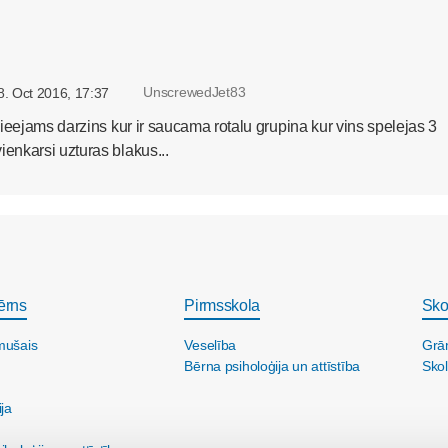
UnscrewedJet83
8. Oct 2016, 17:37
ieejams darzins kur ir saucama rotalu grupina kur vins spelejas 3
nkarsi uzturas blakus...
ērns
Pirmsskola
Sko
mušais
Veselība
Grā
Bērna psiholoģija un attīstība
Skol
ija