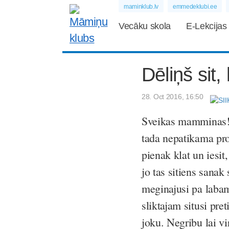
maminklub.lv
emmedeklubi.ee
Vecāku skola
E-Lekcijas
Dēliņš sit,
28. Oct 2016, 16:50
Sveikas mamminas! 
tada nepatikama pr
pienak klat un iesit
jo tas sitiens sanak 
meginajusi pa labam
sliktajam situsi pre
joku. Negribu lai v