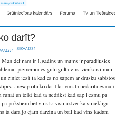
mamyciuklubas.lt
Grūtniecības kalendārs
Forums
TV un Tiešraide
 ko darīt?
SIIKAA1234
Man delinam ir 1.gadins un mums ir paradijusies
oblema- piemeram es gulu gulta vins vienkarsi man
, un ziniet iesit ta kad es no sapem ar drusku sabistos
stiprs... nesaprotu ko darit lai vins ta nedaritu esmu i
 runat un teikt kad ta nedrikst kad sap i esmu pa
ti pa pirkstiem bet vins to visu uztver ka smiekligu
ins ta dara jo ejam darzina un bail kad vins kadam