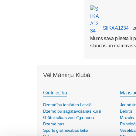
SIIKAA1234
2
Mums sava pilseta ir p
stundas un mammas vie
Vēl Māmiņu Klubā:
Grūtniecība
Mans b
Dzemdību iestādes Latvijā
Jaundzi
Dzemdību sagatavošanas kursi
Bēbītis
Grūtniecības veselīga norise
Mazulis
Dzemdības
Psiholoģ
Sports grūtniecības laikā
Veselība