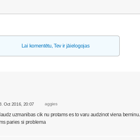
Lai komentētu, Tev ir jāielogojas
aggies
8. Oct 2016, 20:07
daudz uzmanibas cik nu protams es to varu audzinot viena berninu.
ums paries si problema