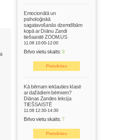
Emocionālā un
psiholoģiskā
sagatavošanās dzemdībām
kopā ar Diānu Zandi
tiešsaistē ZOOM.US
11.08 10:00-12:00
Brīvo vietu skaits:
9
Pieteikties
Kā bērnam iekļauties klasē
ar dažādiem bērniem?
Diānas Zandes lekcija
TIEŠSAISTĒ
11.08 12:30-14:30
Brīvo vietu skaits:
7
Pieteikties