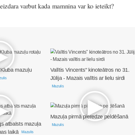
eizdara varbut kada mamnina var ko ieteikt?
 Kluba mazuļu
Valītis Vincents" kinoteātros no 31.
Jūlija - Mazais valītis ar lielu sirdi
ulis
Mazulis
Mazuļa pirmā pieredze peldēšanā
gs atbalsts mazuļa
Mazulis
nas laikā
Mazulis