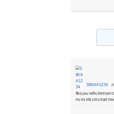
SIIKAA1234
2
Itka jau veltu bernam 
nu es loti ceru kad m