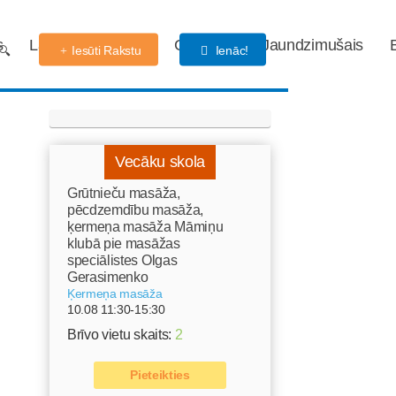
s
Labdarības fonds
Gaidības
Jaundzimušais
Iesūti Rakstu
Ienāc!
Vecāku skola
Grūtnieču masāža,
pēcdzemdību masāža,
ķermeņa masāža Māmiņu
klubā pie masāžas
speciālistes Olgas
Gerasimenko
Ķermeņa masāža
10.08 11:30-15:30
Brīvo vietu skaits:
2
Pieteikties