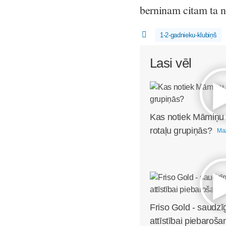
berninam citam ta n
1-2-gadnieku-klubiņš
Lasi vēl
Kas notiek Māmiņu
rotaļu grupiņās?
Maz
Friso Gold - saudzī
attīstībai piebaroša