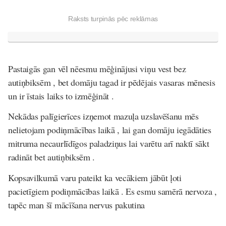
Raksts turpinās pēc reklāmas
Pastaigās gan vēl nēesmu mēģinājusi viņu vest bez
autiņbiksēm , bet domāju tagad ir pēdējais vasaras mēnesis
un ir īstais laiks to izmēģināt .
Nekādas palīgierīces izņemot mazuļa uzslavēšanu mēs
nelietojam podiņmācības laikā , lai gan domāju iegādāties
mitruma necaurlīdīgos paladziņus lai varētu arī naktī sākt
radināt bet autiņbiksēm .
Kopsavilkumā varu pateikt ka vecākiem jābūt ļoti
pacietīgiem podiņmācības laikā . Es esmu samērā nervoza ,
tapēc man šī mācīšana nervus pakutina