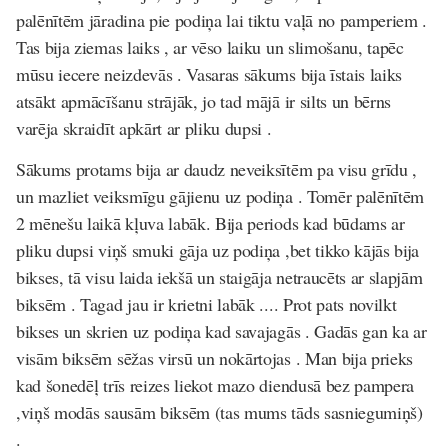
palēnītēm jāradina pie podiņa lai tiktu vaļā no pamperiem .
Tas bija ziemas laiks , ar vēso laiku un slimošanu, tapēc
mūsu iecere neizdevās . Vasaras sākums bija īstais laiks
atsākt apmācīšanu strājāk, jo tad mājā ir silts un bērns
varēja skraidīt apkārt ar pliku dupsi .
Sākums protams bija ar daudz neveiksītēm pa visu grīdu ,
un mazliet veiksmīgu gājienu uz podiņa . Tomēr palēnītēm
2 mēnešu laikā kļuva labāk. Bija periods kad būdams ar
pliku dupsi viņš smuki gāja uz podiņa ,bet tikko kājās bija
bikses, tā visu laida iekšā un staigāja netraucēts ar slapjām
biksēm . Tagad jau ir krietni labāk .... Prot pats novilkt
bikses un skrien uz podiņa kad savajagās . Gadās gan ka ar
visām biksēm sēžas virsū un nokārtojas . Man bija prieks
kad šonedēļ trīs reizes liekot mazo diendusā bez pampera
,viņš modās sausām biksēm (tas mums tāds sasniegumiņš)
.