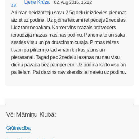
Liene Krúza
02. Aug 2016, 15:22
Ari man beidzot teju savu 2.5g delu ir izdevies pierunat
aiziet uz podina. Uz pjdina teicami iet pedejs 2nedelas.
Lidz tam nepakam. Kamer vins mazais pratveders
ieraudzija mazas masinas podinu. Panema to un saka
sesties virsu un pa druscinam curaja. Pirmas reizes
tisam pa pilitem jo tad vinam bij kas jauns un
pierasanai. Tagad pec 2nedelu iesanas nu nau visu
dienu pavada bez pamperiem. Uz podina karto visu ari
pa lielam. Pat darzins nav skerslis lai neietu uz podinu.
Vēl Māmiņu Klubā:
Grūtniecība