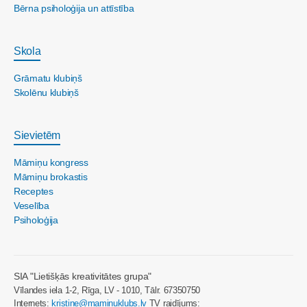
Bērna psiholoģija un attīstība
Skola
Grāmatu klubiņš
Skolēnu klubiņš
Sievietēm
Māmiņu kongress
Māmiņu brokastis
Receptes
Veselība
Psiholoģija
SIA "Lietišķās kreativitātes grupa"
Vīlandes iela 1-2, Rīga, LV - 1010, Tālr. 67350750
Internets:
kristine@maminuklubs.lv
TV raidījums: