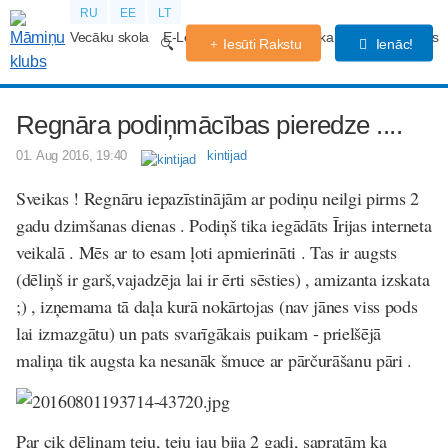
RU
EE
LT
Vecāku skola
E-Lekcijas
Grūtniecības kalendārs
Forums
Iesūti Rakstu
Ienāc!
Regnāra podiņmācības pieredze ....
01. Aug 2016, 19:40
kintijad
Sveikas ! Regnāru iepazīstinājām ar podiņu neilgi pirms 2
gadu dzimšanas dienas . Podiņš tika iegādāts Īrijas interneta
veikalā . Mēs ar to esam ļoti apmierināti . Tas ir augsts
(dēliņš ir garš,vajadzēja lai ir ērti sēsties) , amizanta izskata
;)
, izņemama tā daļa kurā nokārtojas (nav jānes viss pods
lai izmazgātu) un pats svarīgākais puikam - prielšējā
maliņa tik augsta ka nesanāk šmuce ar pārčurāšanu pāri .
Par cik dēliņam teju, teju jau bija 2 gadi, sapratām ka