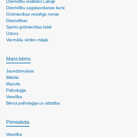
Dzemdību iestādes Latvijā
Dzemdību sagatavošanas kursi
Grūtniecības veselīga norise
Dzemdības
Sports grūtniecības laikā
Uzturs
Vecmāšu vizītes mājās
Mans bērns
Jaundzimušais
Bēbītis
Mazulis
Psiholoģija
Veselība
Bērna psiholoģija un attīstība
Pirmsskola
Veselība