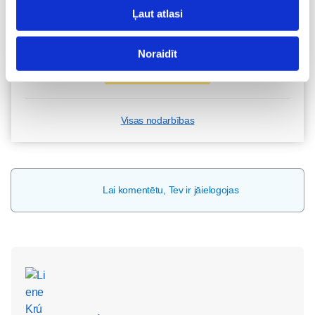
Diānas Zandes lekcija TIEŠSAISTĒ
Ļaut atlasi
11.08 12:30-14:30
Brīvo vietu skaits:
7
Noraidīt
Pieteikties
Visas nodarbības
Lai komentētu, Tev ir jāielogojas