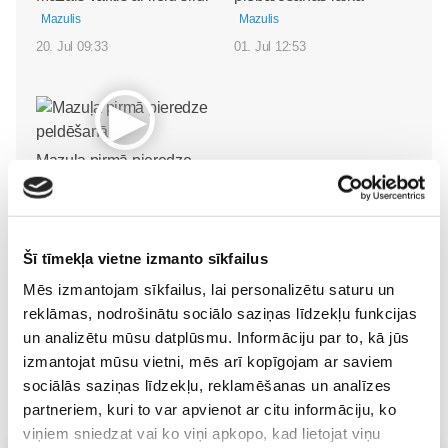
Mazulis
Mazulis
20. Jul 09:33
01. Jul 12:53
Mazuļa pirmā pieredze
peldēšanā
Mazulis
23. May 09:55
Šī tīmekļa vietne izmanto sīkfailus
Mēs izmantojam sīkfailus, lai personalizētu saturu un
reklāmas, nodrošinātu sociālo saziņas līdzekļu funkcijas
un analizētu mūsu datplūsmu. Informāciju par to, kā jūs
izmantojat mūsu vietni, mēs arī kopīgojam ar saviem
sociālās saziņas līdzekļu, reklamēšanas un analīzes
partneriem, kuri to var apvienot ar citu informāciju, ko
viņiem sniedzat vai ko viņi apkopo, kad lietojat viņu