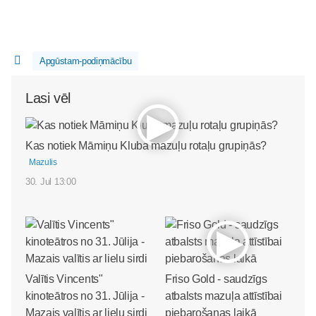
Apgūstam-podiņmācību
Lasi vēl
Kas notiek Māmiņu Kluba mazuļu rotaļu grupiņās?
Mazulis
30. Jul 13:00
Valītis Vincents"
Friso Gold - saudzīgs
kinoteātros no 31. Jūlija -
atbalsts mazuļa attīstībai
Mazais valītis ar lielu sirdi
piebarošanas laikā