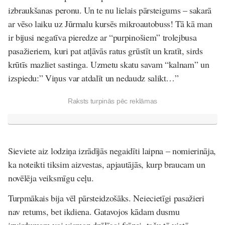
izbraukšanas peronu.
Un te nu lielais pārsteigums – sakarā
ar vēso laiku uz Jūrmalu kursēs mikroautobuss!
Tā kā man
ir bijusi negatīva pieredze ar “purpinošiem” trolejbusa
pasažieriem, kuri pat atļāvās ratus grūstīt un kratīt, sirds
krūtīs mazliet sastinga.
Uzmetu skatu savam “kalnam” un
izspiedu:” Viņus var atdalīt un nedaudz salikt…”
Raksts turpinās pēc reklāmas
Sieviete aiz lodziņa izrādījās negaidīti laipna – nomierināja,
ka noteikti tiksim aizvestas, apjautājās, kurp braucam un
novēlēja veiksmīgu ceļu.
Turpmākais bija vēl pārsteidzošāks. Neiecietīgi pasažieri
nav retums, bet ikdiena. Gatavojos kādam dusmu