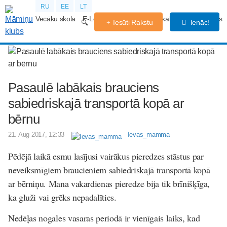
RU
EE
LT
Vecāku skola
E-Lekcijas
Grūtniecības kalendārs
Forums
Iesūti Rakstu
Ienāc!
Pasaulē labākais brauciens
sabiedriskajā transportā kopā ar
bērnu
21. Aug 2017, 12:33
Ievas_mamma
Pēdējā laikā esmu lasījusi vairākus pieredzes stāstus par
neveiksmīgiem braucieniem sabiedriskajā transportā kopā
ar bērniņu. Mana vakardienas pieredze bija tik brīnišķīga,
ka gluži vai grēks nepadalīties.
Nedēļas nogales vasaras periodā ir vienīgais laiks, kad