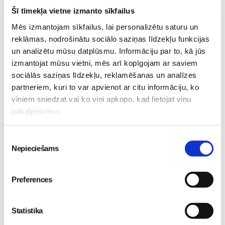
Kas notiek Māmiņu Kluba mazuļu rotaļu grupiņās?
Šī tīmekļa vietne izmanto sīkfailus
Mazulis
Mēs izmantojam sīkfailus, lai personalizētu saturu un
30. Jul 13:00
reklāmas, nodrošinātu sociālo saziņas līdzekļu funkcijas
un analizētu mūsu datplūsmu. Informāciju par to, kā jūs
izmantojat mūsu vietni, mēs arī kopīgojam ar saviem
sociālās saziņas līdzekļu, reklamēšanas un analīzes
partneriem, kuri to var apvienot ar citu informāciju, ko
viņiem sniedzat vai ko viņi apkopo, kad lietojat viņu
Valītis Vincents"
Friso Gold - saudzīgs
pakalpojumus.
kinoteātros no 31. Jūlija -
atbalsts mazuļa attīstībai
Mazais valītis ar lielu sirdi
piebarošanas laikā
Mazulis
Mazulis
Piekrišanas
Nepieciešams
20. Jul 09:33
01. Jul 12:53
izvēle
Preferences
Mazuļa pirmā pieredze
Statistika
peldēšanā
Mazulis