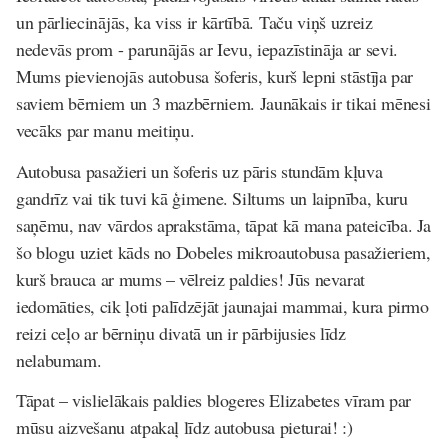
un pārliecinājās, ka viss ir kārtībā. Taču viņš uzreiz
nedevās prom - parunājās ar Ievu, iepazīstināja ar sevi.
Mums pievienojās autobusa šoferis, kurš lepni stāstīja par
saviem bērniem un 3 mazbērniem.
Jaunākais ir tikai mēnesi
vecāks par manu meitiņu.
Autobusa pasažieri un šoferis uz pāris stundām kļuva
gandrīz vai tik tuvi kā ģimene. Siltums un laipnība, kuru
saņēmu, nav vārdos aprakstāma, tāpat kā mana pateicība. Ja
šo blogu uziet kāds no Dobeles mikroautobusa pasažieriem,
kurš brauca ar mums – vēlreiz paldies! Jūs nevarat
iedomāties, cik ļoti palīdzējāt jaunajai mammai, kura pirmo
reizi ceļo ar bērniņu divatā un ir pārbijusies līdz
nelabumam.
Tāpat – vislielākais paldies blogeres Elizabetes vīram par
mūsu aizvešanu atpakaļ līdz autobusa pieturai! :)