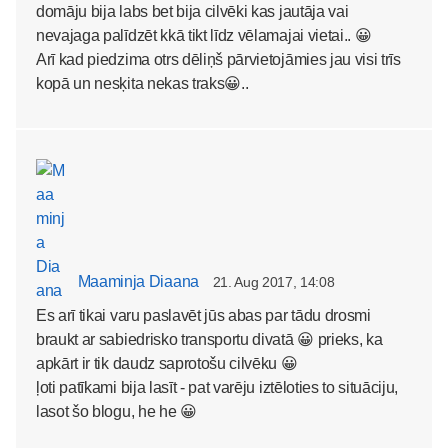
domāju bija labs bet bija cilvēki kas jautāja vai
nevajaga palīdzēt kkā tikt līdz vēlamajai vietai.. 😀
Arī kad piedzima otrs dēliņš pārvietojāmies jau visi trīs
kopā un nesķita nekas traks😀..
Maaminja Diaana
21. Aug 2017, 14:08
Es arī tikai varu paslavēt jūs abas par tādu drosmi
braukt ar sabiedrisko transportu divatā 😀 prieks, ka
apkārt ir tik daudz saprotošu cilvēku 😀
ļoti patīkami bija lasīt - pat varēju iztēloties to situāciju,
lasot šo blogu, he he 😀