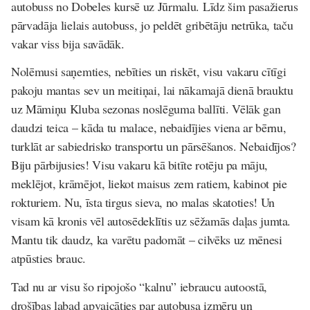
autobuss no Dobeles kursē uz Jūrmalu. Līdz šim pasažierus
pārvadāja lielais autobuss, jo peldēt gribētāju netrūka, taču
vakar viss bija savādāk.
Nolēmusi saņemties, nebīties un riskēt, visu vakaru cītīgi
pakoju mantas sev un meitiņai, lai nākamajā dienā brauktu
uz Māmiņu Kluba sezonas noslēguma ballīti. Vēlāk gan
daudzi teica – kāda tu malace, nebaidījies viena ar bērnu,
turklāt ar sabiedrisko transportu un pārsēšanos. Nebaidījos?
Biju pārbijusies!
Visu vakaru kā bitīte rotēju pa māju,
meklējot, krāmējot, liekot maisus zem ratiem, kabinot pie
rokturiem. Nu, īsta tirgus sieva, no malas skatoties! Un
visam kā kronis vēl autosēdeklītis uz sēžamās daļas jumta.
Mantu tik daudz, ka varētu padomāt – cilvēks uz mēnesi
atpūsties brauc.
Tad nu ar visu šo ripojošo “kalnu” iebraucu autoostā,
drošības labad apvaicāties par autobusa izmēru un