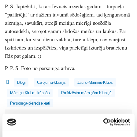
P. S. Jāpiebilst, ka arī Ievucis uzvedās godam – turpceļā
“paflirtēja” ar dažiem tuvumā sēdošajiem, tad ķengursomā
aizmiga, savukārt, atceļā meitiņa mierīgi nosēdēja
autosēdeklī, vērojot garām slīdošos mežus un laukus. Par
spīti tam, ka visu dienu valdīta, turēta klēpī, nav varējusi
izskrieties un izspēlēties, viņa pacietīgi izturēja braucienu
līdz pat galam. :)
P. P. S. Foto no personīgā arhīva.
Blogi
Ceļojumu-klubiņš
Jauno-Māmiņu-Klubs
Māmiņu-Kluba-tikšanās
Palīdzēsim-māmiņām-Klubiņš
Personīgā-pieredze:-rati
Lasi vēl