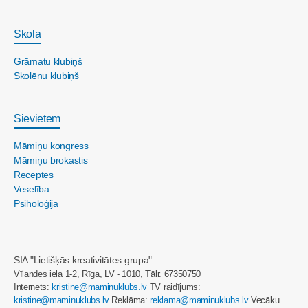
Skola
Grāmatu klubiņš
Skolēnu klubiņš
Sievietēm
Māmiņu kongress
Māmiņu brokastis
Receptes
Veselība
Psiholoģija
SIA "Lietišķās kreativitātes grupa"
Vīlandes iela 1-2, Rīga, LV - 1010, Tālr. 67350750
Internets:
kristine@maminuklubs.lv
TV raidījums:
kristine@maminuklubs.lv
Reklāma:
reklama@maminuklubs.lv
Vecāku