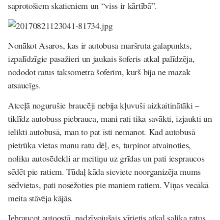
saprotošiem skatieniem un “viss ir kārtībā”.
Nonākot Asaros, kas ir autobusa maršruta galapunkts,
izpalīdzīgie pasažieri un jaukais šoferis atkal palīdzēja,
nododot ratus taksometra šoferim, kurš bija ne mazāk
atsaucīgs.
Atceļā nogurušie braucēji nebija kļuvuši aizkaitinātāki –
tiklīdz autobuss piebrauca, mani rati tika savākti, izjaukti un
ielikti autobusā, man to pat īsti nemanot.
Kad autobusā
pietrūka vietas manu ratu dēļ, es, turpinot atvainoties,
noliku autosēdekli ar meitiņu uz grīdas un pati iespraucos
sēdēt pie ratiem.
Tūdaļ kāda sieviete noorganizēja mums
sēdvietas, pati nosēžoties pie maniem ratiem. Viņas vecākā
meita stāvēja kājās.
Iebraucot autoostā, padzīvojušais vīrietis atkal salika ratus