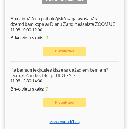
Emocionālā un psiholoģiskā sagatavošanās
dzemdībām kopā ar Diānu Zandi tiešsaistē ZOOM.US
11.08 10:00-12:00
Brīvo vietu skaits:
9
Pieteikties
Kā bērnam iekļauties klasē ar dažādiem bērniem?
Diānas Zandes lekcija TIEŠSAISTĒ
11.08 12:30-14:30
Brīvo vietu skaits:
7
Pieteikties
Visas nodarbības