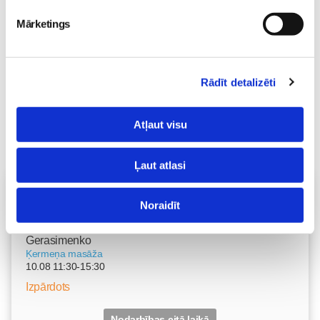
23. May 09:55
Mārketings
Rādīt detalizēti
Atļaut visu
Ļaut atlasi
Vecāku skola
Noraidīt
Grūtnieču masāža, pēcdzemdību masāža, ķermeņa
masāža Māmiņu klubā pie masāžas speciālistes Olgas
Gerasimenko
Ķermeņa masāža
10.08 11:30-15:30
Izpārdots
Nodarbības citā laikā