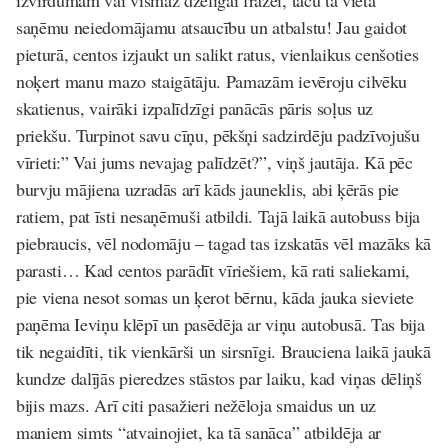
izvirdumam vai vismaz dzēlīgai frāzei, taču tā vietā
saņēmu neiedomājamu atsaucību un atbalstu! Jau gaidot
pieturā, centos izjaukt un salikt ratus, vienlaikus cenšoties
noķert manu mazo staigātāju. Pamazām ievēroju cilvēku
skatienus, vairāki izpalīdzīgi panācās pāris soļus uz
priekšu.
Turpinot savu cīņu, pēkšņi sadzirdēju padzīvojušu
vīrieti:” Vai jums nevajag palīdzēt?”, viņš jautāja. Kā pēc
burvju mājiena uzradās arī kāds jauneklis, abi ķērās pie
ratiem, pat īsti nesaņēmuši atbildi.
Tajā laikā autobuss bija
piebraucis, vēl nodomāju – tagad tas izskatās vēl mazāks kā
parasti…
Kad centos parādīt vīriešiem, kā rati saliekami,
pie viena nesot somas un ķerot bērnu, kāda jauka sieviete
paņēma Ieviņu klēpī un pasēdēja ar viņu autobusā.
Tas bija
tik negaidīti, tik vienkārši un sirsnīgi. Brauciena laikā jaukā
kundze dalījās pieredzes stāstos par laiku, kad viņas dēliņš
bijis mazs. Arī citi pasažieri nežēloja smaidus un uz
maniem simts “atvainojiet, ka tā sanāca” atbildēja ar