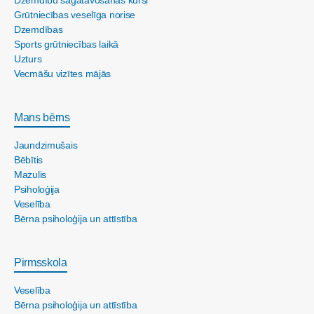
Dzemdību sagatavošanas kursi
Grūtniecības veselīga norise
Dzemdības
Sports grūtniecības laikā
Uzturs
Vecmāšu vizītes mājās
Mans bērns
Jaundzimušais
Bēbītis
Mazulis
Psiholoģija
Veselība
Bērna psiholoģija un attīstība
Pirmsskola
Veselība
Bērna psiholoģija un attīstība