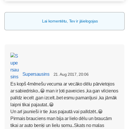
Lai komentētu, Tev ir jāielogojas
Supersausins
21. Aug 2017, 20:06
Es kopš 4mēnešu vecuma ar vecāko dēlu pārvietojos
ar sabiedrisko..😀 man ir ļoti paveicies ,ka gan vilcienos
palīdz iecelt ,gan izcelt..bet esmu pamanījusi ,ka jāmāk
laipni tikai pajautat..😀
Un arī jaunieši ir tie ,kas pajautā vai palīdzēt..😀
Pirmais brauciens man bija ar lielo dēlu un braucām
tikai ar auto benķi un lielu somu..Skats no malas