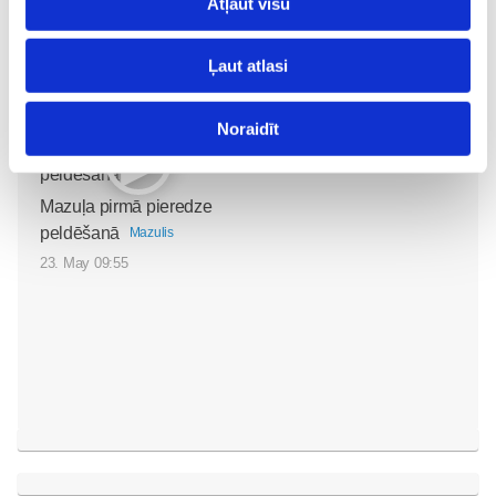
Atļaut visu
Mazais valītis ar lielu sirdi
piebarošanas laikā
Mazulis
Mazulis
Ļaut atlasi
20. Jul 09:33
01. Jul 12:53
Noraidīt
Mazuļa pirmā pieredze
peldēšanā
Mazulis
23. May 09:55