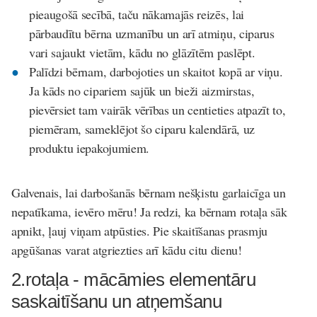
pieaugošā secībā, taču nākamajās reizēs, lai
pārbaudītu bērna uzmanību un arī atmiņu, ciparus
vari sajaukt vietām, kādu no glāzītēm paslēpt.
Palīdzi bērnam, darbojoties un skaitot kopā ar viņu.
Ja kāds no cipariem sajūk un bieži aizmirstas,
pievērsiet tam vairāk vērības un centieties atpazīt to,
piemēram, sameklējot šo ciparu kalendārā, uz
produktu iepakojumiem.
Galvenais, lai darbošanās bērnam nešķistu garlaicīga un
nepatīkama, ievēro mēru! Ja redzi, ka bērnam rotaļa sāk
apnikt, ļauj viņam atpūsties. Pie skaitīšanas prasmju
apgūšanas varat atgriezties arī kādu citu dienu!
2.rotaļa - mācāmies elementāru
saskaitīšanu un atņemšanu