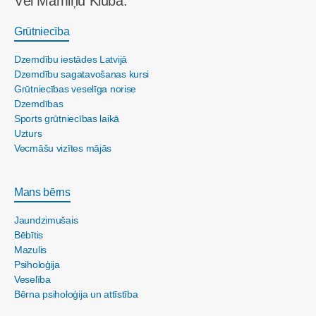
Vēl Māmiņu Klubā:
Grūtniecība
Dzemdību iestādes Latvijā
Dzemdību sagatavošanas kursi
Grūtniecības veselīga norise
Dzemdības
Sports grūtniecības laikā
Uzturs
Vecmāšu vizītes mājās
Mans bērns
Jaundzimušais
Bēbītis
Mazulis
Psiholoģija
Veselība
Bērna psiholoģija un attīstība