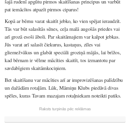
šajā rudenī apgūtu pirmos skaitīšanas principus un varbūt
pat iemācītos atpazīt pirmos ciparus!
Kopā ar bērnu varat skaitīt jebko, ko vien spējat ieraudzīt.
Tās var būt salasītās sēnes, ceļa malā augošās priedes vai
arī grozā esoši āboli. Par skaitāmajiem var kalpot jebkas.
Jūs varat arī salasīt čiekurus, kastaņus, zīles vai
gliemežvākus un glabāt speciāli groziņā mājās, lai brīžos,
kad bērnam ir vēlme mācīties skaitīt, tos izmantotu par
savdabīgiem skaitāmkociņiem.
Bet skaitīšanu var mācīties arī ar improvizēšanas palīdzību
un dažādām rotaļām. Lūk, Māmiņu Klubs piedāvā divas
spēles, kuras Tavam mazajam rotaļniekam noteikti patiks.
Raksts turpinās pēc reklāmas