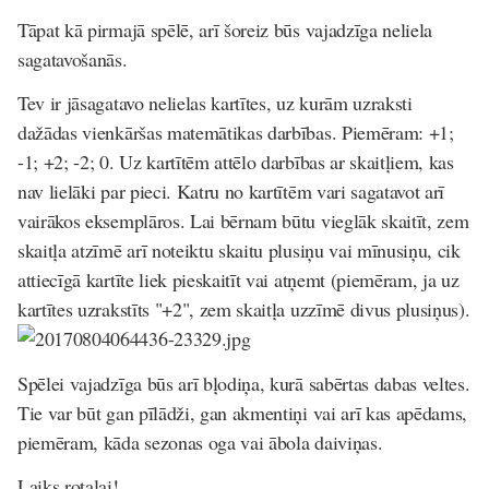
Tāpat kā pirmajā spēlē, arī šoreiz būs vajadzīga neliela
sagatavošanās.
Tev ir jāsagatavo nelielas kartītes, uz kurām uzraksti
dažādas vienkāršas matemātikas darbības. Piemēram: +1;
-1; +2; -2; 0. Uz kartītēm attēlo darbības ar skaitļiem, kas
nav lielāki par pieci. Katru no kartītēm vari sagatavot arī
vairākos eksemplāros. Lai bērnam būtu vieglāk skaitīt, zem
skaitļa atzīmē arī noteiktu skaitu plusiņu vai mīnusiņu, cik
attiecīgā kartīte liek pieskaitīt vai atņemt (piemēram, ja uz
kartītes uzrakstīts "+2", zem skaitļa uzzīmē divus plusiņus).
Spēlei vajadzīga būs arī bļodiņa, kurā sabērtas dabas veltes.
Tie var būt gan pīlādži, gan akmentiņi vai arī kas apēdams,
piemēram, kāda sezonas oga vai ābola daiviņas.
Laiks rotaļai!