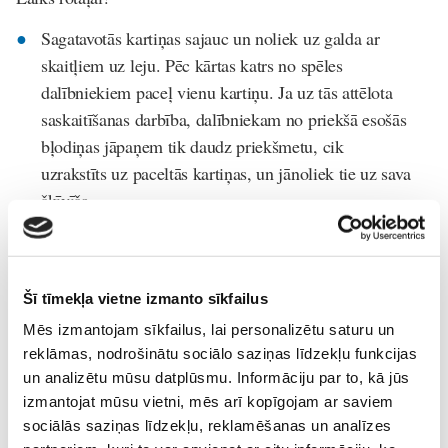
Sagatavotās kartiņas sajauc un noliek uz galda ar
skaitļiem uz leju. Pēc kārtas katrs no spēles
dalībniekiem paceļ vienu kartiņu. Ja uz tās attēlota
saskaitīšanas darbība, dalībniekam no priekšā esošās
bļodiņas jāpaņem tik daudz priekšmetu, cik
uzrakstīts uz paceltās kartiņas, un jānoliek tie uz sava
šķīvīša.
Ja uz paceltās kartiņas attainota darbība ar
atņemšanu, no sava šķīvīša jāpaņem tik daudz
odziņu, akmentiņu vai citi spēlē izmantotie elementi,
Šī tīmekļa vietne izmanto sīkfailus
cik norādīti uz kartiņas, un jāatdod tās spēles
Mēs izmantojam sīkfailus, lai personalizētu saturu un
pretiniekam.
reklāmas, nodrošinātu sociālo saziņas līdzekļu funkcijas
Spēle ilgst tik ilgi, kamēr galda vidū esošā bļodiņa ir
un analizētu mūsu datplūsmu. Informāciju par to, kā jūs
tukša vai arī beigušās kartītes ar matemātiskajām
izmantojat mūsu vietni, mēs arī kopīgojam ar saviem
darbībām. Lai noteiktu spēles uzvrētāju, protams,
sociālās saziņas līdzekļu, reklamēšanas un analīzes
nepieciešams saskaitīt, kuram no spēles dalībniekiem