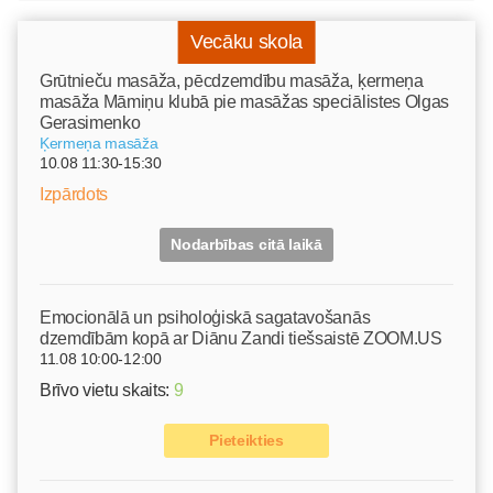
Vecāku skola
Grūtnieču masāža, pēcdzemdību masāža, ķermeņa
masāža Māmiņu klubā pie masāžas speciālistes Olgas
Gerasimenko
Ķermeņa masāža
10.08 11:30-15:30
Izpārdots
Nodarbības citā laikā
Emocionālā un psiholoģiskā sagatavošanās
dzemdībām kopā ar Diānu Zandi tiešsaistē ZOOM.US
11.08 10:00-12:00
Brīvo vietu skaits:
9
Pieteikties