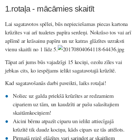
1.rotaļa - mācāmies skaitīt
Lai sagatavotos spēlei, būs nepieciešamas piecas kartona
krūzītes vai arī tualetes papīra serdeņi. Nokrāso tos vai arī
aplīmē ar krāsainu papīru un uz katras glāzītes uzraksti
vienu skaitli no 1 līdz 5.
Tāpat arī jums būs vajadzīgi 15 kociņi, ozolu zīles vai
jebkas cits, ko iespējams ielikt sagatavotajā krūzītē.
Kad sagatavošanās darbi paveikti, laiks rotaļai!
Noliec uz galda priekšā krūzītes ar redzamiem
cipariem uz tām, un kaudzīti ar pašu salasītajiem
skaitāmkociņiem!
Aicini bērnu atpazīt ciparu un ielikt attiecīgajā
krūzītē tik daudz kociņu, kāds cipars uz tās attēlots.
Pirmajā reizē glāzītes vari sarindot ar skaitļiem