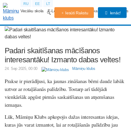
RU
EE
LT
Vecāku skola
E-Lekcijas
Grūtniecības kalendārs
Forums
Iesūti Rakstu
Ienāc!
Padari skaitīšanas mācīšanos
interesantāku! Izmanto dabas veltes!
24. Sep 2025, 00:00
Māmiņu klubs
Prakse ir pierādījusi, ka jaunas zināšanas bērni daudz labāk
uztver ar rotaļāšanās palīdzību. Tostarp arī tādējādi
vienkāršāk apgūst pirmās saskaitīšanas un atņemšanas
iemaņas.
Lūk, Māmiņu Klubs apkopojis dažas interesantas idejas,
kuras jūs varat izmantot, lai ar rotaļāšanās palīdzību jau