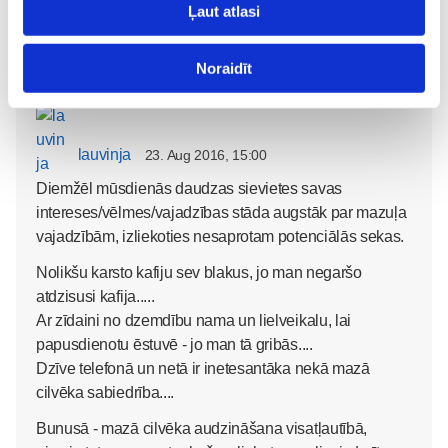
ko..... pašu mammu vajadzētu piesiet..... lai neskrien
Ļaut atlasi
šopingā 😃
Noraidīt
lauvinja
23. Aug 2016, 15:00
Diemžēl mūsdienās daudzas sievietes savas
intereses/vēlmes/vajadzības stāda augstāk par mazuļa
vajadzībām, izliekoties nesaprotam potenciālās sekas.
Nolikšu karsto kafiju sev blakus, jo man negaršo
atdzisusi kafija.....
Ar zīdaini no dzemdību nama un lielveikalu, lai
papusdienotu ēstuvē - jo man tā gribās....
Dzīve telefonā un netā ir inetesantāka nekā mazā
cilvēka sabiedrība....
Bunusā - mazā cilvēka audzināšana visatļautībā,