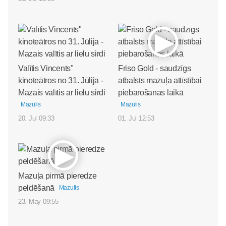
Valītis Vincents"
Friso Gold - saudzīgs
kinoteātros no 31. Jūlija -
atbalsts mazuļa attīstībai
Mazais valītis ar lielu sirdi
piebarošanas laikā
Mazulis
Mazulis
20. Jul 09:33
01. Jul 12:53
Mazuļa pirmā pieredze
peldēšanā
Mazulis
23. May 09:55