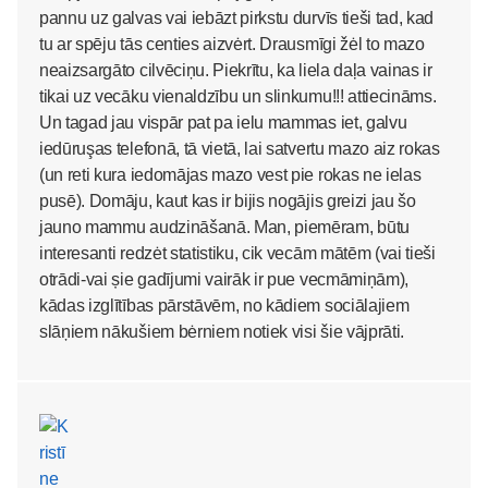
pannu uz galvas vai iebāzt pirkstu durvīs tieši tad, kad
tu ar spēju tās centies aizvėrt. Drausmīgi žėl to mazo
neaizsargāto cilvēciņu. Piekrītu, ka liela daļa vainas ir
tikai uz vecāku vienaldzību un slinkumu!!! attiecināms.
Un tagad jau vispār pat pa ielu mammas iet, galvu
iedūruşas telefonā, tā vietā, lai satvertu mazo aiz rokas
(un reti kura iedomājas mazo vest pie rokas ne ielas
pusē). Domāju, kaut kas ir bijis nogājis greizi jau šo
jauno mammu audzināšanā. Man, piemēram, būtu
interesanti redzėt statistiku, cik vecām mātēm (vai tieši
otrādi-vai șie gadījumi vairāk ir pue vecmāmiņām),
kādas izglītības pārstāvēm, no kādiem sociālajiem
slāņiem nākušiem bėrniem notiek visi šie vājprāti.