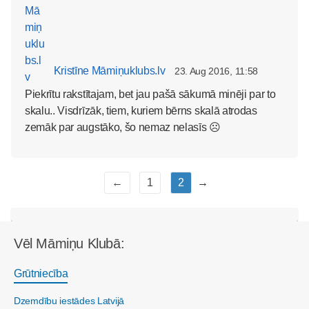
Kristīne Māmiņuklubs.lv
23. Aug 2016, 11:58
Piekrītu rakstītajam, bet jau pašā sākumā minēji par to
skalu.. Visdrīzāk, tiem, kuriem bērns skalā atrodas
zemāk par augstāko, šo nemaz nelasīs ☹
←
1
2
→
Vēl Māmiņu Klubā:
Grūtniecība
Dzemdību iestādes Latvijā