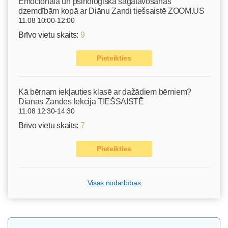
Emocionālā un psiholoģiskā sagatavošanās
dzemdībām kopā ar Diānu Zandi tiešsaistē ZOOM.US
11.08 10:00-12:00
Brīvo vietu skaits:
9
Pieteikties
Kā bērnam iekļauties klasē ar dažādiem bērniem?
Diānas Zandes lekcija TIEŠSAISTĒ
11.08 12:30-14:30
Brīvo vietu skaits:
7
Pieteikties
Visas nodarbības