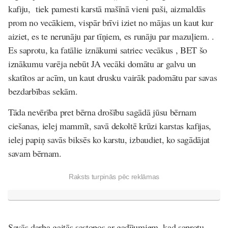
kafiju, tiek pamesti karstā mašīnā vieni paši, aizmaldās
prom no vecākiem, vispār brīvi iziet no mājas un kaut kur
aiziet, es te nerunāju par tīņiem, es runāju par mazuļiem. .
Es saprotu, ka fatālie iznākumi satriec vecākus , BET šo
iznākumu varēja nebūt JA vecāki domātu ar galvu un
skatītos ar acīm, un kaut drusku vairāk padomātu par savas
bezdarbības sekām.
Tāda nevērība pret bērna drošību sagādā jūsu bērnam
ciešanas, ielej mammīt, savā dekoltē krūzi karstas kafijas,
ielej papiņ savās biksēs ko karstu, izbaudiet, ko sagādājat
savam bērnam.
Raksts turpinās pēc reklāmas
Savās darba gaitās sastopos ar gadījumiem, kad saprotu -