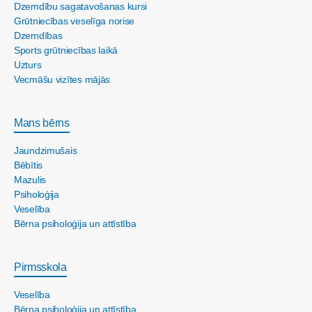
Dzemdību sagatavošanas kursi
Grūtniecības veselīga norise
Dzemdības
Sports grūtniecības laikā
Uzturs
Vecmāšu vizītes mājās
Mans bērns
Jaundzimušais
Bēbītis
Mazulis
Psiholoģija
Veselība
Bērna psiholoģija un attīstība
Pirmsskola
Veselība
Bērna psiholoģija un attīstība