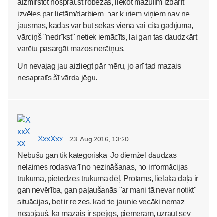
aizmirstot nospraust robežas, liekot mazulim izdarīt
izvēles par lietām/darbiem, par kuriem viņiem nav ne
jausmas, kādas var būt sekas vienā vai citā gadījumā,
vārdiņš "nedrīkst" netiek iemācīts, lai gan tas daudzkārt
varētu pasargāt mazos nerātņus.
Un nevajag jau aizliegt pār mēru, jo arī tad mazais
nesapratīs šī vārda jēgu.
XxxXxx
23. Aug 2016, 13:20
Nebūšu gan tik kategoriska. Jo diemžēl daudzas
nelaimes rodasvarī no nezināšanas, no informācijas
trūkuma, pietedzes trūkuma dėļ. Protams, lielākā daļa ir
gan nevērība, gan paļaušanās "ar mani tā nevar notikt"
situācijas, bet ir reizes, kad tie jaunie vecāki nemaz
neapjauš, ka mazais ir spējīgs, piemēram, uzraut sev