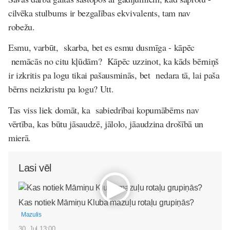
cilvēka stulbums ir bezgalības ekvivalents, tam nav
robežu.
Esmu, varbūt, skarba, bet es esmu dusmīga - kāpēc
nemācās no citu kļūdām? Kāpēc uzzinot, ka kāds bērniņš
ir izkritis pa logu tikai pašausminās, bet nedara tā, lai paša
bērns neizkristu pa logu? Utt.
Tas viss liek domāt, ka sabiedrībai kopumābērns nav
vērtība, kas būtu jāsaudzē, jālolo, jāaudzina drošībā un
mierā.
Lasi vēl
Kas notiek Māmiņu Kluba mazuļu rotaļu grupiņās?
Mazulis
30. Jul 13:00