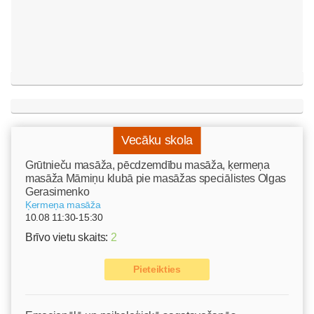
Vecāku skola
Grūtnieču masāža, pēcdzemdību masāža, ķermeņa
masāža Māmiņu klubā pie masāžas speciālistes Olgas
Gerasimenko
Ķermeņa masāža
10.08 11:30-15:30
Brīvo vietu skaits:
2
Pieteikties