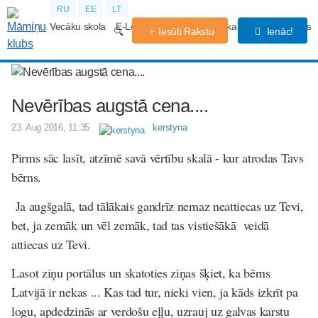
RU
EE
LT
Vecāku skola
E-Lekcijas
Grūtniecības kalendārs
Forums
Iesūti Rakstu
Ienāc!
Nevērības augstā cena....
23. Aug 2016, 11:35
kerstyna
Pirms sāc lasīt, atzīmē savā vērtību skalā - kur atrodas Tavs
bērns.
Ja augšgalā, tad tālākais gandrīz nemaz neattiecas uz Tevi,
bet, ja zemāk un vēl zemāk, tad tas vistiešākā veidā
attiecas uz Tevi.
Lasot ziņu portālus un skatoties ziņas šķiet, ka bērns
Latvijā ir nekas ... Kas tad tur, nieki vien, ja kāds izkrīt pa
logu, apdedzinās ar verdošu eļļu, uzrauj uz galvas karstu