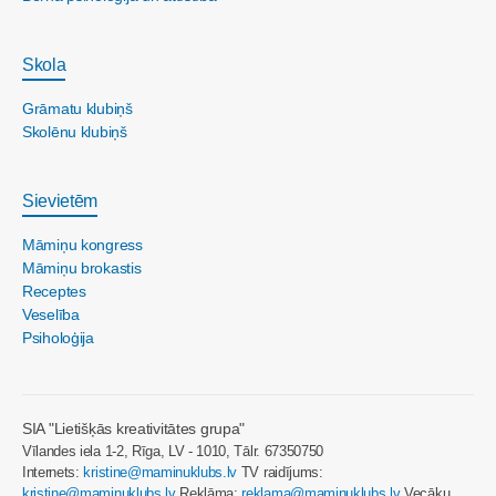
Skola
Grāmatu klubiņš
Skolēnu klubiņš
Sievietēm
Māmiņu kongress
Māmiņu brokastis
Receptes
Veselība
Psiholoģija
SIA "Lietišķās kreativitātes grupa"
Vīlandes iela 1-2, Rīga, LV - 1010, Tālr. 67350750
Internets:
kristine@maminuklubs.lv
TV raidījums:
kristine@maminuklubs.lv
Reklāma:
reklama@maminuklubs.lv
Vecāku