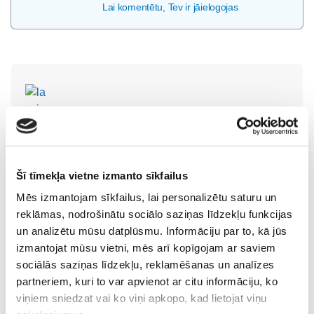
Lai komentētu, Tev ir jāielogojas
lauvinja
Cielavinna
23. Aug 2016, 15:18
Labi situēta ģimene nav nekāds rādītājs savā attiesmē
pret bērniem!
Šī tīmekļa vietne izmanto sīkfailus
Mēs izmantojam sīkfailus, lai personalizētu saturu un
reklāmas, nodrošinātu sociālo saziņas līdzekļu funkcijas
un analizētu mūsu datplūsmu. Informāciju par to, kā jūs
izmantojat mūsu vietni, mēs arī kopīgojam ar saviem
sociālās saziņas līdzekļu, reklamēšanas un analīzes
Cielavinna
Cielavinna
23. Aug 2016, 15:15
partneriem, kuri to var apvienot ar citu informāciju, ko
Piedevām cilvēki mācas no pašu pieļautām kļudām
viņiem sniedzat vai ko viņi apkopo, kad lietojat viņu
nevis citu.