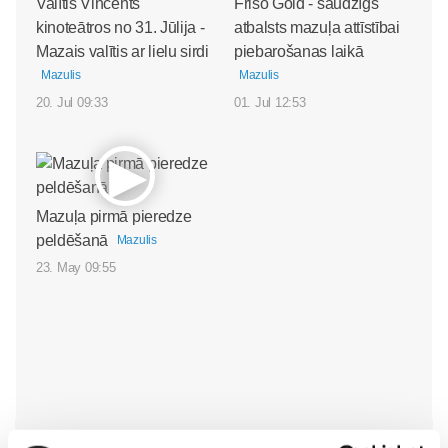
Valītis Vincents"
Friso Gold - saudzīgs
kinoteātros no 31. Jūlija -
atbalsts mazuļa attīstībai
Mazais valītis ar lielu sirdi
piebarošanas laikā
Mazulis
Mazulis
20. Jul 09:33
01. Jul 12:53
Mazuļa pirmā pieredze
peldēšanā
Mazulis
23. May 09:55