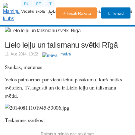
RU
EE
LT
Vecāku skola
E-Lekcijas
Grūtniecības kalendārs
Forums
Iesūti Rakstu
Ienāc!
Lielo leļļu un talismanu svētki Rīgā
11. Aug 2014, 10:22
meiva
Sveikas, meitenes
Vēlos painformēt par vienu feinu pasākumu, kurš notiks
svētdien, 17.augustā un tie ir Lielo leļļu un talismanu
svētki.
Tiekamies svētkos!
Raksts turpinās pēc reklāmas