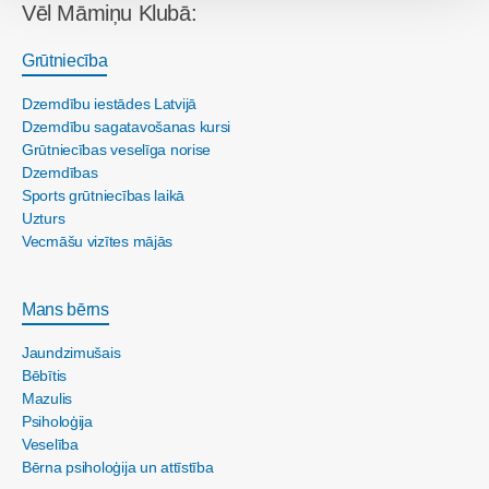
Vēl Māmiņu Klubā:
Grūtniecība
Dzemdību iestādes Latvijā
Dzemdību sagatavošanas kursi
Grūtniecības veselīga norise
Dzemdības
Sports grūtniecības laikā
Uzturs
Vecmāšu vizītes mājās
Mans bērns
Jaundzimušais
Bēbītis
Mazulis
Psiholoģija
Veselība
Bērna psiholoģija un attīstība