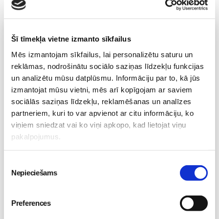
Vecāku skola
Šī tīmekļa vietne izmanto sīkfailus
Vaksācija topošajām un jaunajām māmiņām
Mēs izmantojam sīkfailus, lai personalizētu saturu un
07.08 16:30-17:00
reklāmas, nodrošinātu sociālo saziņas līdzekļu funkcijas
Izpārdots
un analizētu mūsu datplūsmu. Informāciju par to, kā jūs
izmantojat mūsu vietni, mēs arī kopīgojam ar saviem
Nodarbības citā laikā
sociālās saziņas līdzekļu, reklamēšanas un analīzes
partneriem, kuri to var apvienot ar citu informāciju, ko
viņiem sniedzat vai ko viņi apkopo, kad lietojat viņu
Grūtnieču masāža, pēcdzemdību masāža, ķermeņa
pakalpojumus.
masāža Māmiņu klubā pie masāžas speciālistes Olgas
Gerasimenko
Ķermeņa masāža
Piekrišanas
10.08 10:00-17:00
Nepieciešams
izvēle
Brīvo vietu skaits:
4
Pieteikties
Preferences