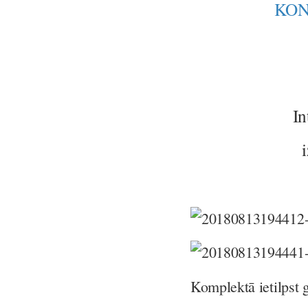
KON
In
Komplektā ietilpst 