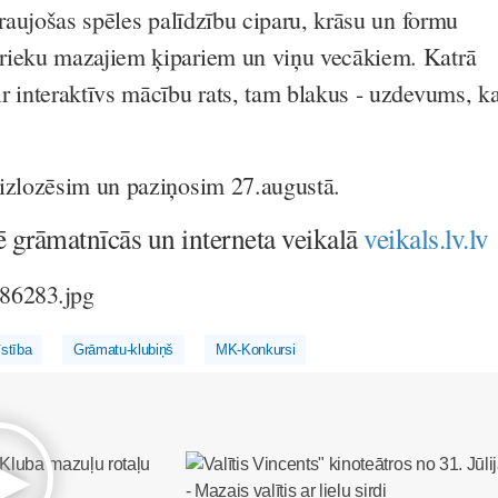
zraujošas spēles palīdzību ciparu, krāsu un formu
rieku mazajiem ķipariem un viņu vecākiem. Katrā
r interaktīvs mācību rats, tam blakus - uzdevums, k
.
 izlozēsim un paziņosim 27.augustā.
 grāmatnīcās un interneta veikalā
veikals.lv.lv
īstība
Grāmatu-klubiņš
MK-Konkursi