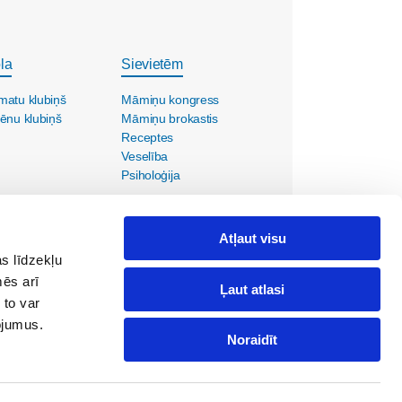
la
Sievietēm
matu klubiņš
Māmiņu kongress
ēnu klubiņš
Māmiņu brokastis
Receptes
Veselība
Psiholoģija
Atļaut visu
s līdzekļu
mēs arī
Ļaut atlasi
 to var
pojumus.
Noraidīt
ola@maminuklubs.lv