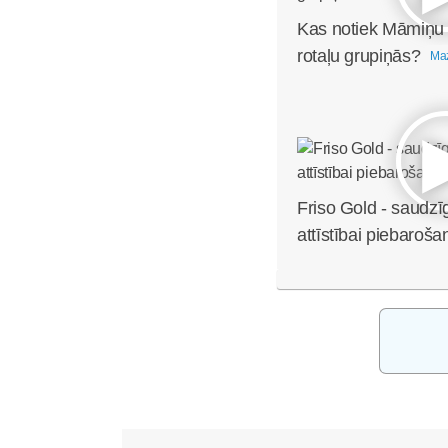
Kas notiek Māmiņu
rotaļu grupiņās?
Maz
Friso Gold - saudzī
attīstībai piebaroša