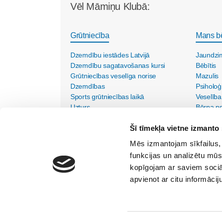
Vēl Māmiņu Klubā:
Grūtniecība
Mans b
Dzemdību iestādes Latvijā
Jaundzi
Dzemdību sagatavošanas kursi
Bēbītis
Grūtniecības veselīga norise
Mazulis
Dzemdības
Psiholoģ
Sports grūtniecības laikā
Veselība
Uzturs
Bērna psi
Vecmāšu vizītes mājās
Šī tīmekļa vietne izmanto 
Mēs izmantojam sīkfailus, 
funkcijas un analizētu mūs
kopīgojam ar saviem sociāl
apvienot ar citu informācij
SIA "Lietišķās kreativitātes grupa"
Vīlandes iela 1-2, Rīga, LV - 1010, Tālr. 67350750
Internets:
kristine@maminuklubs.lv
TV raidījums:
krist