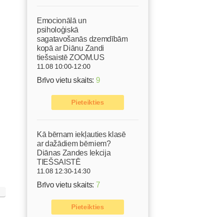
Emocionālā un
psiholoģiskā
sagatavošanās dzemdībām
kopā ar Diānu Zandi
tiešsaistē ZOOM.US
11.08 10:00-12:00
Brīvo vietu skaits:
9
Pieteikties
Kā bērnam iekļauties klasē
ar dažādiem bērniem?
Diānas Zandes lekcija
TIEŠSAISTĒ
11.08 12:30-14:30
Brīvo vietu skaits:
7
Pieteikties