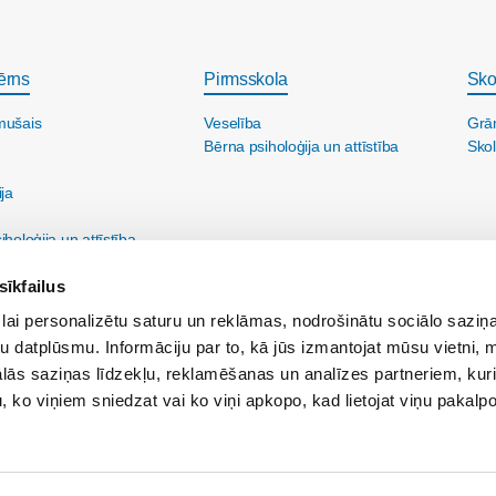
ērns
Pirmsskola
Sko
mušais
Veselība
Grā
Bērna psiholoģija un attīstība
Skol
ija
holoģija un attīstība
sīkfailus
lai personalizētu saturu un reklāmas, nodrošinātu sociālo saziņa
u datplūsmu. Informāciju par to, kā jūs izmantojat mūsu vietni, 
ās saziņas līdzekļu, reklamēšanas un analīzes partneriem, kuri
u, ko viņiem sniedzat vai ko viņi apkopo, kad lietojat viņu pakal
ine@maminuklubs.lv
Reklāma:
reklama@maminuklubs.lv
Vecāku skola:
vecakusk