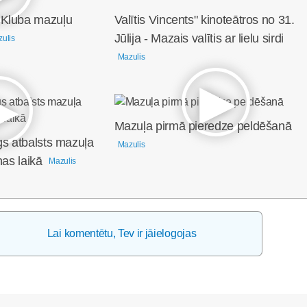
 Kluba mazuļu
Valītis Vincents" kinoteātros no 31.
Jūlija - Mazais valītis ar lielu sirdi
ulis
Mazulis
Mazuļa pirmā pieredze peldēšanā
gs atbalsts mazuļa
Mazulis
nas laikā
Mazulis
Lai komentētu, Tev ir jāielogojas