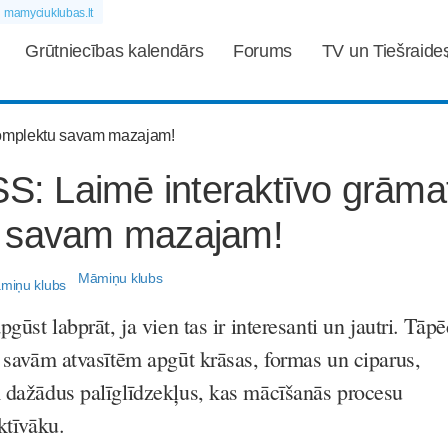
mamyciuklubas.lt
Grūtniecības kalendārs
Forums
TV un Tiešraide
 Laimē interaktīvo grāma
 savam mazajam!
Māmiņu klubs
pgūst labprāt, ja vien tas ir interesanti un jautri. Tāpē
u savām atvasītēm apgūt krāsas, formas un ciparus,
m dažādus palīglīdzekļus, kas mācīšanās procesu
ktīvāku.