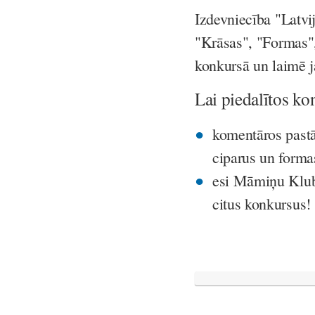
Izdevniecība "Latvi
"Krāsas", "Formas", 
konkursā un laimē 
Lai piedalītos ko
komentāros pastā
ciparus un forma
esi Māmiņu Kluba
citus konkursus!