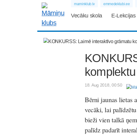
maminklub.lv
emmedeklubi.ee
Vecāku skola
E-Lekcijas
KONKURSS:
komplektu
18. Aug 2018, 00:50
Bērni jaunas lietas a
vecāki, lai palīdzēt
bieži vien talkā ņe
palīdz padarīt intera