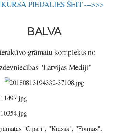
KURSĀ PIEDALIES ŠEIT --->>>
BALVA
teraktīvo grāmatu komplekts no
izdevniecības "Latvijas Mediji"
grāmatas "Cipari", "Krāsas", "Formas".