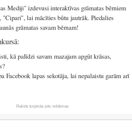
jas Mediji" izdevusi interaktīvas grāmatas bērniem
"Cipari", lai mācīties būtu jautrāk. Piedalies
jaunās grāmatas savam bērnam!
nkursā:
sti, kā palīdzi savam mazajam apgūt krāsas,
s?
 Facebook lapas sekotāja, lai nepalaistu garām arī
Raksts turpinās pēc reklāmas