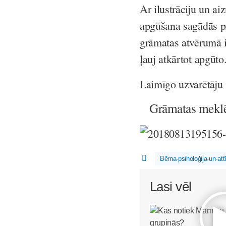
Ar ilustrāciju un ai
apgūšana sagādās p
grāmatas atvērumā i
ļauj atkārtot apgūto
Laimīgo uzvarētāju
Grāmatas meklē
Bērna-psiholoģija-un-att
Lasi vēl