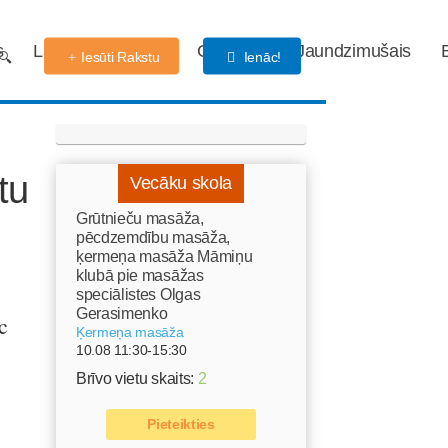
s
Labdarības fonds
Gaidības
Jaundzimušais
Iesūti Rakstu
Ienāc!
tu
Vecāku skola
Grūtnieču masāža,
pēcdzemdību masāža,
ķermeņa masāža Māmiņu
klubā pie masāžas
speciālistes Olgas
Gerasimenko
c
Ķermeņa masāža
10.08 11:30-15:30
Brīvo vietu skaits:
2
Pieteikties