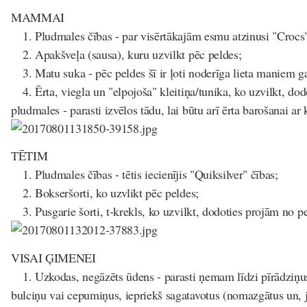
MAMMAI
1. Pludmales čības - par visērtākajām esmu atzinusi "Crocs"
2. Apakšveļa (sausa), kuru uzvilkt pēc peldes;
3. Matu suka - pēc peldes šī ir ļoti noderīga lieta maniem 
4. Ērta, viegla un "elpojoša" kleitiņa/tunika, ko uzvilkt, do
pludmales - parasti izvēlos tādu, lai būtu arī ērta barošanai ar k
TĒTIM
1. Pludmales čības - tētis iecienījis "Quiksilver" čības;
2. Bokseršorti, ko uzvlikt pēc peldes;
3. Pusgarie šorti, t-krekls, ko uzvilkt, dodoties projām no p
VISAI ĢIMENEI
1. Uzkodas, negāzēts ūdens - parasti ņemam līdzi pīrādziņu
bulciņu vai cepumiņus, iepriekš sagatavotus (nomazgātus un, j