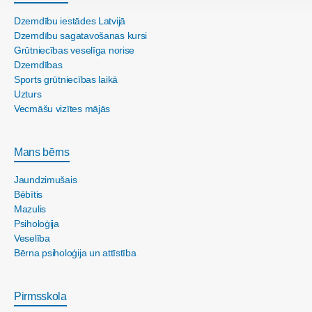
Dzemdību iestādes Latvijā
Dzemdību sagatavošanas kursi
Grūtniecības veselīga norise
Dzemdības
Sports grūtniecības laikā
Uzturs
Vecmāšu vizītes mājās
Mans bērns
Jaundzimušais
Bēbītis
Mazulis
Psiholoģija
Veselība
Bērna psiholoģija un attīstība
Pirmsskola