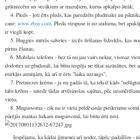
grūtniecēm un vecākiem ar mazuļiem, kurus apkalpo ātrāk;
4. Pleds - ļoti ērts pleds, kas paredzēts pludmalei un piknik
caur:
www.ebay.com
. Pleda virspuse ir no auduma, bet apakš
ir viegli kopt;
5. Huggies mitrās salvetes - izcils tīrīšanas līdzeklis, kas no
pirms ēšanas;
6. Mobilais telefons - bez tā nu jau vairs nekur, vismaz vi
dodoties uz pludmali, lai būtu iespēja ne tikai sazināties, bet 
mirkļus atmiņām, kā arī ir ērts "laika uzraugs";
7. Pretniezes krēms - ja nu gadās tā, ka iekož kāds "nelūgtai
labs krēms - sniedz tādas atvēsinošas sajūtas, pēc uzsmērēšan
vietu;
8. Mugursoma - cik nu ir vieta peldēsanās piederumu somā, 
pārējās mantas liekam mugursomā, lai būtu ērti nest.
Iespējams, ka kādai ģimenei arī noder, tāpēc padalīšos - nā