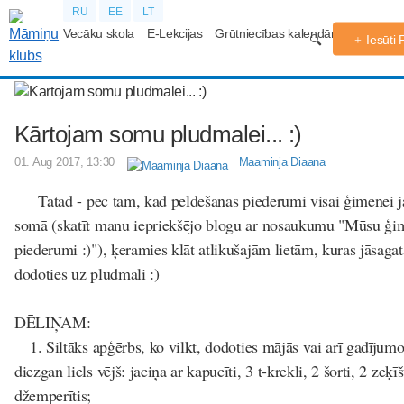
RU
EE
LT
Vecāku skola
E-Lekcijas
Grūtniecības kalendārs
Forums
Iesūti
Kārtojam somu pludmalei... :)
01. Aug 2017, 13:30
Maaminja Diaana
Tātad - pēc tam, kad peldēšanās piederumi visai ģimenei jau 
somā (skatīt manu iepriekšējo blogu ar nosaukumu "Mūsu ģi
piederumi :)"), ķeramies klāt atlikušajām lietām, kuras jāsaga
dodoties uz pludmali :)
DĒLIŅAM:
1. Siltāks apģērbs, ko vilkt, dodoties mājās vai arī gadījum
diezgan liels vējš: jaciņa ar kapucīti, 3 t-krekli, 2 šorti, 2 zeķī
džemperītis;