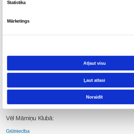
11.08 12:30-14:30
Statistika
Brīvo vietu skaits:
7
Mārketings
Pieteikties
Visas nodarbības
Atļaut visu
Lai komentētu, Tev ir jāielogojas
Ļaut atlasi
Noraidīt
Vēl Māmiņu Klubā:
Grūtniecība