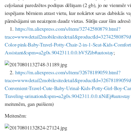
ceļošanai paredzētos podiņus dēliņam (2 gb), jo ne vienmēr vi
iespējams bērniem atrast vietu, kur nokārtot savas dabiskās vaja
pārnēsājami un neaizņem daudz vietas. Sūtīju caur šīm adres
1.
https://m.aliexpress.com/s/item/32742580879.html?
trace=wwwdetail2mobilesitedetail&productId=32742580879
Color-pink-Baby-Travel-Potty-Chair-2-in-1-Seat-Kids-Comforta
Assistant&spm=a2g0s.9042311.0.0.bV5Zib#autostay
;
2.
https://m.aliexpress.com/s/item/32678189059.html?
trace=wwwdetail2mobilesitedetail&productId=32678189059&
Convenient-Travel-Cute-Baby-Urinal-Kids-Potty-Girl-Boy-Car-
Traveling-urination&spm=a2g0s.9042311.0.0.tiNiEj#autostay
meitenēm, gan puišiem)
Meitenēm: