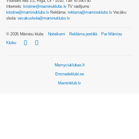
Vīlandes iela 1-2, Rīga, LV - 1010, Tālr. 67350750
Internets:
kristine@maminuklubs.lv
TV raidījums:
kristine@maminuklubs.lv
Reklāma:
reklama@maminuklubs.lv
Vecāku
skola:
vecakuskola@maminuklubs.lv
© 2026 Māmiņu klubs
Noteikumi
Reklāma portālā
Par Māmiņu
Klubu
Mamyciuklubas.lt
Emmedeklubi.ee
Maminklub.lv