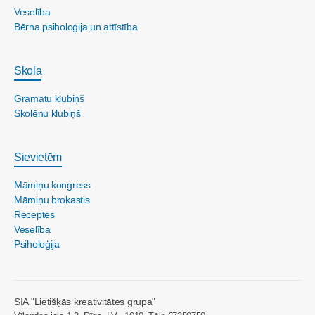
Veselība
Bērna psiholoģija un attīstība
Skola
Grāmatu klubiņš
Skolēnu klubiņš
Sievietēm
Māmiņu kongress
Māmiņu brokastis
Receptes
Veselība
Psiholoģija
SIA "Lietišķās kreativitātes grupa"