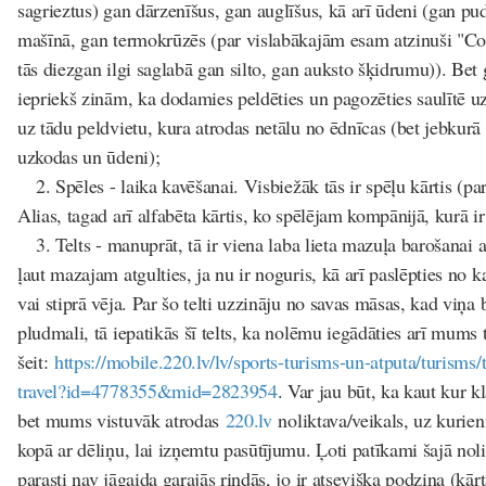
sagrieztus) gan dārzenīšus, gan auglīšus, kā arī ūdeni (gan pu
mašīnā, gan termokrūzēs (par vislabākajām esam atzinuši "Co
tās diezgan ilgi saglabā gan silto, gan auksto šķidrumu)). Bet
iepriekš zinām, ka dodamies peldēties un pagozēties saulītē u
uz tādu peldvietu, kura atrodas netālu no ēdnīcas (bet jebkur
uzkodas un ūdeni);
2. Spēles - laika kavēšanai. Visbiežāk tās ir spēļu kārtis (pa
Alias, tagad arī alfabēta kārtis, ko spēlējam kompānijā, kurā ir
3. Telts - manuprāt, tā ir viena laba lieta mazuļa barošanai ar
ļaut mazajam atgulties, ja nu ir noguris, kā arī paslēpties no k
vai stiprā vēja. Par šo telti uzzināju no savas māsas, kad viņa 
pludmali, tā iepatikās šī telts, ka nolēmu iegādāties arī mums 
šeit:
https://mobile.220.lv/lv/sports-turisms-un-atputa/turisms/t
travel?id=4778355&mid=2823954
. Var jau būt, ka kaut kur kl
bet mums vistuvāk atrodas
220.lv
noliktava/veikals, uz kurien
kopā ar dēliņu, lai izņemtu pasūtījumu. Ļoti patīkami šajā nolik
parasti nav jāgaida garajās rindās, jo ir atsevišķa podziņa (kā