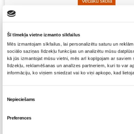
Vecāku skola
Grūtnieču masāža, pēcdzemdību masāža, ķermeņa masāža 
masāžas speciālistes Olgas Gerasimenko
Ķermeņa masāža
10.08 11:30-15:30
Šī tīmekļa vietne izmanto sīkfailus
Brīvo vietu skaits:
2
Mēs izmantojam sīkfailus, lai personalizētu saturu un reklā
Pieteikties
sociālo saziņas līdzekļu funkcijas un analizētu mūsu datplūs
kā jūs izmantojat mūsu vietni, mēs arī kopīgojam ar saviem 
līdzekļu, reklamēšanas un analīzes partneriem, kuri to var ap
Emocionālā un psiholoģiskā sagatavošanās dzemdībām kop
informāciju, ko viņiem sniedzat vai ko viņi apkopo, kad lieto
tiešsaistē ZOOM.US
11.08 10:00-12:00
Brīvo vietu skaits:
9
Piekrišanas
Nepieciešams
izvēle
Pieteikties
Preferences
Kā bērnam iekļauties klasē ar dažādiem bērniem? Diānas Za
TIEŠSAISTĒ