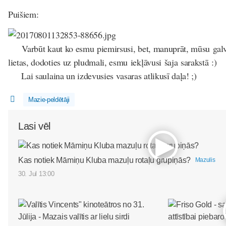
Puišiem:
Varbūt kaut ko esmu piemirsusi, bet, manuprāt, mūsu gal
lietas, dodoties uz pludmali, esmu iekļāvusi šaja sarakstā :)
Lai saulaina un izdevusies vasaras atlikusī daļa! ;)
Mazie-peldētāji
Lasi vēl
Kas notiek Māmiņu Kluba mazuļu rotaļu grupiņās?
Mazulis
30. Jul 13:00