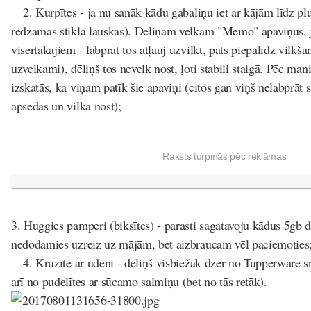
2. Kurpītes - ja nu sanāk kādu gabaliņu iet ar kājām līdz 
redzamas stikla lauskas). Dēliņam velkam "Memo" apaviņus, jo 
visērtākajiem - labprāt tos atļauj uzvilkt, pats piepalīdz vilkšana
uzvelkami), dēliņš tos nevelk nost, ļoti stabili staigā. Pēc m
izskatās, ka viņam patīk šie apaviņi (citos gan viņš nelabprāt st
apsēdās un vilka nost);
Raksts turpinās pēc reklāmas
3. Huggies pamperi (biksītes) - parasti sagatavoju kādus 5gb d
nedodamies uzreiz uz mājām, bet aizbraucam vēl paciemoties
4. Krūzīte ar ūdeni - dēliņš visbiežāk dzer no Tupperware s
arī no pudelītes ar sūcamo salmiņu (bet no tās retāk).