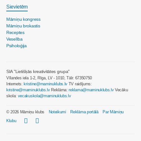
Sievietēm
Māmiņu kongress
Māmiņu brokastis
Receptes
Veselība
Psiholoģija
SIA "Lietišķās kreativitātes grupa"
Vīlandes iela 1-2, Rīga, LV - 1010, Tālr. 67350750
Internets:
kristine@maminuklubs.lv
TV raidījums:
kristine@maminuklubs.lv
Reklāma:
reklama@maminuklubs.lv
Vecāku
skola:
vecakuskola@maminuklubs.lv
© 2026 Māmiņu klubs
Noteikumi
Reklāma portālā
Par Māmiņu
Klubu