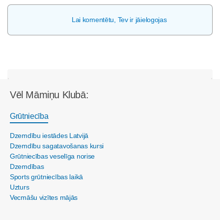
Lai komentētu, Tev ir jāielogojas
Vēl Māmiņu Klubā:
Grūtniecība
Dzemdību iestādes Latvijā
Dzemdību sagatavošanas kursi
Grūtniecības veselīga norise
Dzemdības
Sports grūtniecības laikā
Uzturs
Vecmāšu vizītes mājās