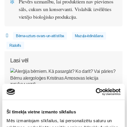
Pievērs uzmanību, lai produktiem nav pievienos
sāls, cukurs un konservanti. Vislabāk izvēlēties
vietējo bioloģisko produkciju.
Bērna-uzturs-svars-un-attīstība
Mazuļa-ēdināšana
Rūdolfs
Lasi vēl
Alerģija bērniem. Kā pasargāt? Ko darīt? Vai pāries?
Bērnu alergoloģes Kristinas Amosovas lekcija
TIEŠSAISTĒ
Mazulis
Šī tīmekļa vietne izmanto sīkfailus
09. Aug 18:58
Mēs izmantojam sīkfailus, lai personalizētu saturu un