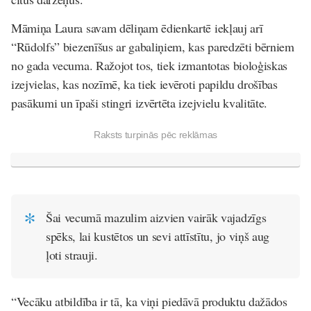
Māmiņa Laura savam dēliņam ēdienkartē iekļauj arī
“Rūdolfs” biezenīšus ar gabaliņiem, kas paredzēti bērniem
no gada vecuma. Ražojot tos, tiek izmantotas bioloģiskas
izejvielas, kas nozīmē, ka tiek ievēroti papildu drošības
pasākumi un īpaši stingri izvērtēta izejvielu kvalitāte.
Raksts turpinās pēc reklāmas
Šai vecumā mazulim aizvien vairāk vajadzīgs
spēks, lai kustētos un sevi attīstītu, jo viņš aug
ļoti strauji.
“Vecāku atbildība ir tā, ka viņi piedāvā produktu dažādos