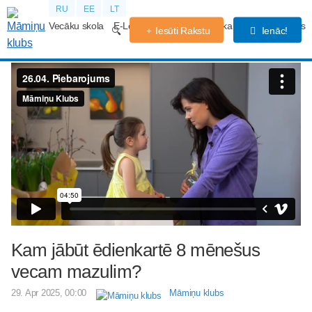
RU
EE
LT
Vecāku skola
E-Lekcijas
Grūtniecības kalendārs
Forums
Iesūti Rakstu
Ienāc!
Kam jābūt ēdienkartē 8 mēnešus
vecam mazulim?
29. Apr 2025, 00:00
Māmiņu klubs