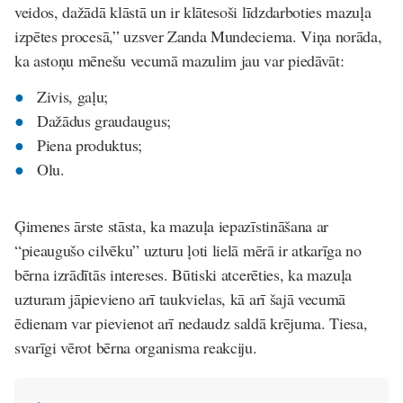
veidos, dažādā klāstā un ir klātesoši līdzdarboties mazuļa
izpētes procesā,” uzsver Zanda Mundeciema. Viņa norāda,
ka astoņu mēnešu vecumā mazulim jau var piedāvāt:
Zivis, gaļu;
Dažādus graudaugus;
Piena produktus;
Olu.
Ģimenes ārste stāsta, ka mazuļa iepazīstināšana ar
“pieaugušo cilvēku” uzturu ļoti lielā mērā ir atkarīga no
bērna izrādītās intereses. Būtiski atcerēties, ka mazuļa
uzturam jāpievieno arī taukvielas, kā arī šajā vecumā
ēdienam var pievienot arī nedaudz saldā krējuma. Tiesa,
svarīgi vērot bērna organisma reakciju.