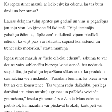
Kā iepazīstināt mazuli ar lielo cilvēku ēdienu, lai tas būtu
droši un bez stresa?
Lauras dēliņam tūliņ apritēs jau gadiņš un viņš ir pagaršojis
jau teju visu, ko ģimene ēd ikdienā. “Viņš iecienījis
gabaliņu ēdienus, tāpēc cenšos ikdienā viņam piedāvāt
ēdienu, ko viņš pats var iztaustīt, saprast konsistenci un
trenēt sīko motoriku,” stāsta māmiņa.
Iepazīstinot mazuli ar “lielo cilvēku ēdienu”, sākumā to var
dot ne vairs sablendētu biezeņa konsistencē, bet nedaudz
saspaidītu, jo gabaliņu iepazīšana sākas ar to, ka produktu
sasmalcina vien nedaudz. “Parādām bērnam, ka biezenī var
būt arī cita konsistence. Tas viņam radīs dažādību, pieslēgs
darbībai jau citas muskuļu grupas un palīdzēs veicināt
gremošanu,” iesaka ģimenes ārste Zanda Mundeciema,
piebilstot, ka mazulim var piedāvāt brokoli, kartupeli vai
citus dārzeņus.