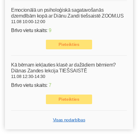
Emocionālā un psiholoģiskā sagatavošanās
dzemdībām kopā ar Diānu Zandi tiešsaistē ZOOM.US
11.08 10:00-12:00
Brīvo vietu skaits:
9
Pieteikties
Kā bērnam iekļauties klasē ar dažādiem bērniem?
Diānas Zandes lekcija TIEŠSAISTĒ
11.08 12:30-14:30
Brīvo vietu skaits:
7
Pieteikties
Visas nodarbības