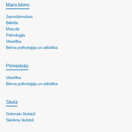
Mans bērns
Jaundzimušais
Bēbītis
Mazulis
Psiholoģija
Veselība
Bērna psiholoģija un attīstība
Pirmsskola
Veselība
Bērna psiholoģija un attīstība
Skola
Grāmatu klubiņš
Skolēnu klubiņš