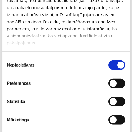
reklāmas, nodrošinātu sociālo saziņas līdzekļu funkcijas
un analizētu mūsu datplūsmu. Informāciju par to, kā jūs
izmantojat mūsu vietni, mēs arī kopīgojam ar saviem
sociālās saziņas līdzekļu, reklamēšanas un analīzes
Kas notiek Māmiņu Kluba
Valītis Vincents"
partneriem, kuri to var apvienot ar citu informāciju, ko
mazuļu rotaļu grupiņās?
kinoteātros no 31. Jūlija -
viņiem sniedzat vai ko viņi apkopo, kad lietojat viņu
Mazais valītis ar lielu sirdi
Mazulis
pakalpojumus.
Mazulis
30. Jul 13:00
20. Jul 09:33
Piekrišanas
Nepieciešams
izvēle
Preferences
Friso Gold - saudzīgs
Statistika
atbalsts mazuļa attīstībai
piebarošanas laikā
Mazulis
Mārketings
01. Jul 12:53