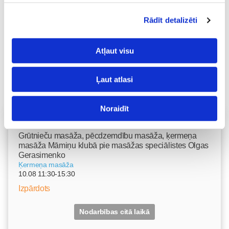
Rādīt detalizēti
Atļaut visu
Ļaut atlasi
Noraidīt
Vecāku skola
Grūtnieču masāža, pēcdzemdību masāža, ķermeņa
masāža Māmiņu klubā pie masāžas speciālistes Olgas
Gerasimenko
Ķermeņa masāža
10.08 11:30-15:30
Izpārdots
Nodarbības citā laikā