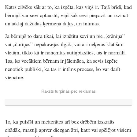
Katrs cilvēks sāk ar to, ka izpēta, kas viņš ir. Tajā brīdī, kad
bērniņš var sevi aptaustīt, viņš sāk sevi piepazīt un izzināt
un atklāj dažādas ķermeņa daļas, arī intīmās.
Ja bērniņš to dara tikai, lai izpētītu sevi un pie „krāniņa”
vai „čuriņas” nepakavējas ilgāk, vai arī neķeras klāt šīm
vietām, tikko kā ir noņemtas autiņbiksītes, tas ir normāli.
Tas, ko vecākiem bērnam ir jāiemāca, ka sevis izpēte
nenotiek publiski, ka tas ir intīms process, ko var darīt
vienatnē.
Raksts turpinās pēc reklāmas
To, ka puisīši un meitenītes arī bez drēbēm izskatās
citādāk, mazuļi aptver diezgan ātri, kaut vai spēlējot visiem