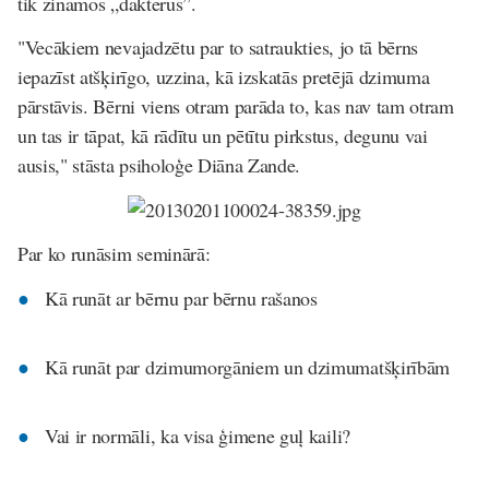
tik zināmos „dakterus”.
"Vecākiem nevajadzētu par to satraukties, jo tā bērns
iepazīst atšķirīgo, uzzina, kā izskatās pretējā dzimuma
pārstāvis. Bērni viens otram parāda to, kas nav tam otram
un tas ir tāpat, kā rādītu un pētītu pirkstus, degunu vai
ausis," stāsta psiholoģe Diāna Zande.
Par ko runāsim seminārā:
Kā runāt ar bērnu par bērnu rašanos
Kā runāt par dzimumorgāniem un dzimumatšķirībām
Vai ir normāli, ka visa ģimene guļ kaili?