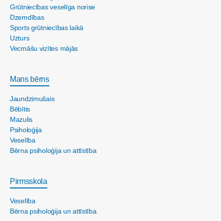
Grūtniecības veselīga norise
Dzemdības
Sports grūtniecības laikā
Uzturs
Vecmāšu vizītes mājās
Mans bērns
Jaundzimušais
Bēbītis
Mazulis
Psiholoģija
Veselība
Bērna psiholoģija un attīstība
Pirmsskola
Veselība
Bērna psiholoģija un attīstība