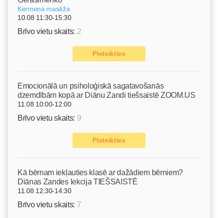
Ķermeņa masāža
10.08 11:30-15:30
Brīvo vietu skaits:
2
Pieteikties
Emocionālā un psiholoģiskā sagatavošanās
dzemdībām kopā ar Diānu Zandi tiešsaistē ZOOM.US
11.08 10:00-12:00
Brīvo vietu skaits:
9
Pieteikties
Kā bērnam iekļauties klasē ar dažādiem bērniem?
Diānas Zandes lekcija TIEŠSAISTĒ
11.08 12:30-14:30
Brīvo vietu skaits:
7