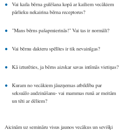
Vai kaila bērna gulēšana kopā ar kailiem vecākiem
pārlieku nekairina bērna receptorus?
"Mans bērns pašapmierinās!" Vai tas ir normāli?
Vai bērnu dakteru spēlītes ir tik nevainīgas?
Kā izturēties, ja bērns aizskar savas intīmās vietiņas?
Kuram no vecākiem jāuzņemas atbildība par
seksuālo audzināšanu- vai mammas runā ar meitām
un tēti ar dēliem?
Aicinām uz semināru visus jaunos vecākus un sevišķi