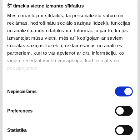
Vecāku-Skola
Šī tīmekļa vietne izmanto sīkfailus
Mēs izmantojam sīkfailus, lai personalizētu saturu un
Lasi vēl
reklāmas, nodrošinātu sociālo saziņas līdzekļu funkcijas
un analizētu mūsu datplūsmu. Informāciju par to, kā jūs
Kas notiek Māmiņu Kluba mazuļu rotaļu grupiņās?
izmantojat mūsu vietni, mēs arī kopīgojam ar saviem
Mazulis
sociālās saziņas līdzekļu, reklamēšanas un analīzes
partneriem, kuri to var apvienot ar citu informāciju, ko
30. Jul 13:00
viņiem sniedzat vai ko viņi apkopo, kad lietojat viņu
pakalpojumus.
Piekrišanas
Nepieciešams
izvēle
Valītis Vincents"
Friso Gold - saudzīgs
kinoteātros no 31. Jūlija -
atbalsts mazuļa attīstībai
Preferences
Mazais valītis ar lielu sirdi
piebarošanas laikā
Mazulis
Mazulis
20. Jul 09:33
01. Jul 12:53
Statistika