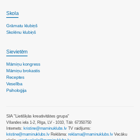
Skola
Grāmatu klubiņš
Skolēnu klubiņš
Sievietēm
Māmiņu kongress
Māmiņu brokastis
Receptes
Veselība
Psiholoģija
SIA "Lietišķās kreativitātes grupa"
Vīlandes iela 1-2, Rīga, LV - 1010, Tālr. 67350750
Internets:
kristine@maminuklubs.lv
TV raidījums:
kristine@maminuklubs.lv
Reklāma:
reklama@maminuklubs.lv
Vecāku