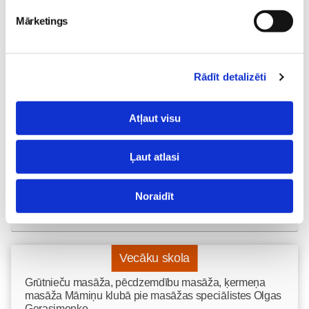
Mārketings
Mazuļa pirmā pieredze
peldēšanā
Mazulis
Rādīt detalizēti
23. May 09:55
Atļaut visu
Ļaut atlasi
Noraidīt
Vecāku skola
Grūtnieču masāža, pēcdzemdību masāža, ķermeņa
masāža Māmiņu klubā pie masāžas speciālistes Olgas
Gerasimenko