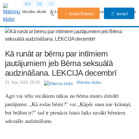
RU
EE
LT
Vecāku skola
E-Lekcijas
Grūtniecības kalendārs
Forums
Iesūti Rakstu
Ienāc!
Kā runāt ar bērnu par intīmiem
jautājumiem jeb Bērna seksuālā
audzināšana. LEKCIJA decembrī
21. Nov 2016, 00:00
Māmiņu klubs
Agri vai vēlu vecākiem nākas no bērna mutes dzirdēt
jautājumu: „Kā rodas bērni?” vai „Kāpēc man nav krāniņš,
bet brālim ir?” tad ir pienācis īstais laiks uzsākt bērniem
seksuālo audzināšanu.