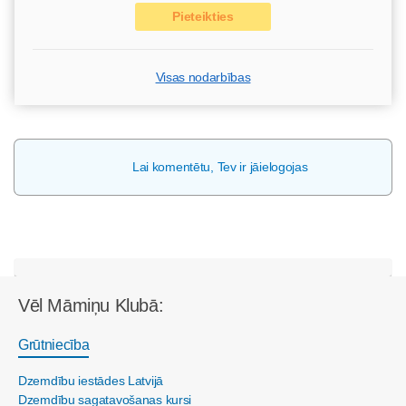
Pieteikties
Visas nodarbības
Lai komentētu, Tev ir jāielogojas
Vēl Māmiņu Klubā:
Grūtniecība
Dzemdību iestādes Latvijā
Dzemdību sagatavošanas kursi