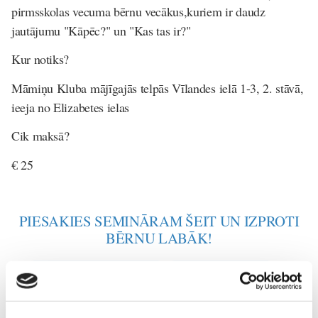
pirmsskolas vecuma bērnu vecākus,kuriem ir daudz
jautājumu "Kāpēc?" un "Kas tas ir?"
Kur notiks?
Māmiņu Kluba mājīgajās telpās Vīlandes ielā 1-3, 2. stāvā,
ieeja no Elizabetes ielas
Cik maksā?
€ 25
PIESAKIES SEMINĀRAM ŠEIT UN IZPROTI
BĒRNU LABĀK!
Bērna-psiholoģija-un-attīstība
Jauno-Māmiņu-Klubs
Psiholoģija
Psiholoģijas-klubiņš
Sekss